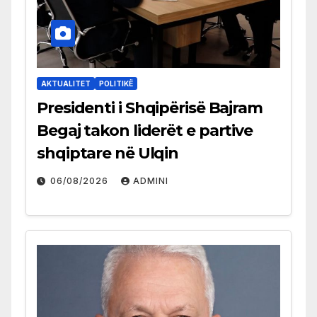
AKTUALITET
POLITIKË
Presidenti i Shqipërisë Bajram
Begaj takon liderët e partive
shqiptare në Ulqin
06/08/2026
ADMINI