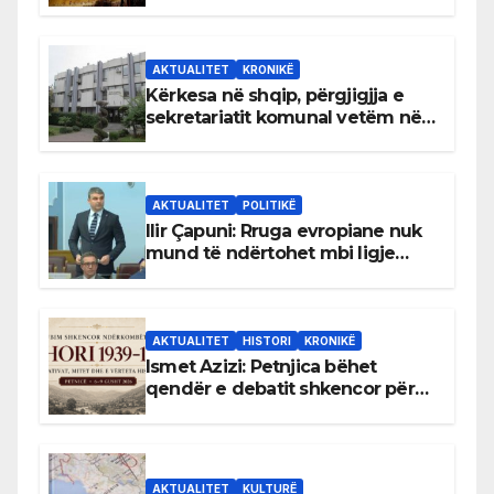
AKTUALITET
KRONIKË
Kërkesa në shqip, përgjigjja e
sekretariatit komunal vetëm në
gjuhën malazeze
AKTUALITET
POLITIKË
Ilir Çapuni: Rruga evropiane nuk
mund të ndërtohet mbi ligje
antikushtetuese
AKTUALITET
HISTORI
KRONIKË
Ismet Azizi: Petnjica bëhet
qendër e debatit shkencor për
Bihorin gjatë viteve 1939–1948
AKTUALITET
KULTURË