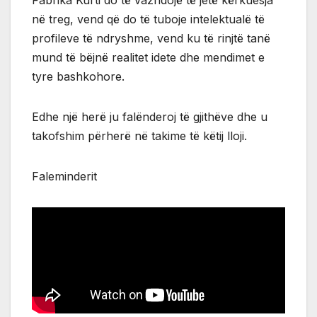
Fabrika Kurti do të vazhdojë të jetë kërkuesja
në treg, vend që do të tuboje intelektualë të
profileve të ndryshme, vend ku të rinjtë tanë
mund të bëjnë realitet idete dhe mendimet e
tyre bashkohore.
Edhe një herë ju falënderoj të gjithëve dhe u
takofshim përherë në takime të këtij lloji.
Faleminderit