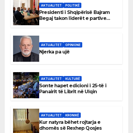
AKTUALITET
POLITIKË
Presidenti i Shqipërisë Bajram
Begaj takon liderët e partive
shqiptare në Ulqin
AKTUALITET
OPINIONE
Njerka pa ujë
AKTUALITET
KULTURË
Sonte hapet edicioni i 25-të i
Panairit të Librit në Ulqin
AKTUALITET
KRONIKË
Kur natyra bëhet rojtarja e
dhomës së Rexhep Qosjes