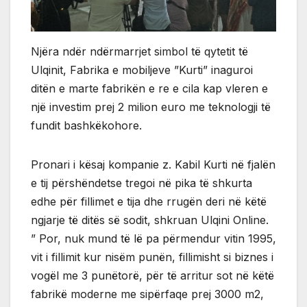
Njëra ndër ndërmarrjet simbol të qytetit të
Ulqinit, Fabrika e mobiljeve ”Kurti” inaguroi
ditën e marte fabrikën e re e cila kap vleren e
një investim prej 2 milion euro me teknologji të
fundit bashkëkohore.
Pronari i kësaj kompanie z. Kabil Kurti në fjalën
e tij përshëndetse tregoi në pika të shkurta
edhe për fillimet e tija dhe rrugën deri në këtë
ngjarje të ditës së sodit, shkruan Ulqini Online.
” Por, nuk mund të lë pa përmendur vitin 1995,
vit i fillimit kur nisëm punën, fillimisht si biznes i
vogël me 3 punëtorë, për të arritur sot në këtë
fabrikë moderne me sipërfaqe prej 3000 m2,