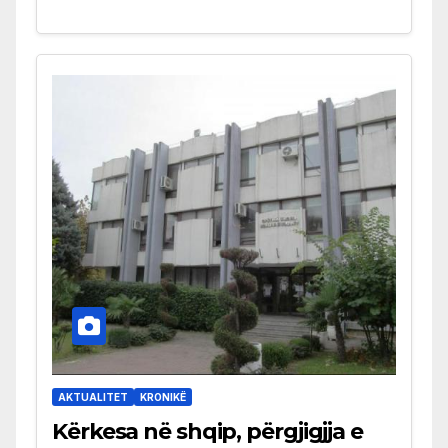
AKTUALITET
KRONIKË
Kërkesa në shqip, përgjigjja e