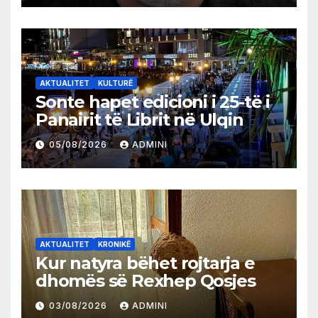
AKTUALITET
KULTURË
Sonte hapet edicioni i 25-të i
Panairit të Librit në Ulqin
05/08/2026
ADMINI
AKTUALITET
KRONIKË
Kur natyra bëhet rojtarja e
dhomës së Rexhep Qosjes
03/08/2026
ADMINI