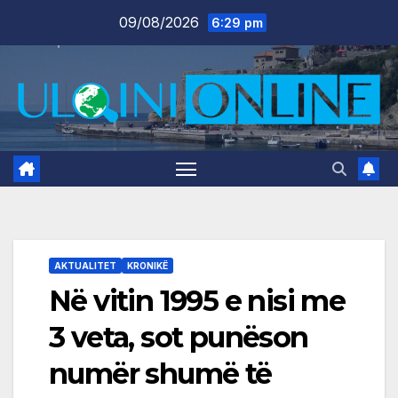
Skip
09/08/2026
6:29 pm
to
content
AKTUALITET
KRONIKË
Në vitin 1995 e nisi me
3 veta, sot punëson
numër shumë të