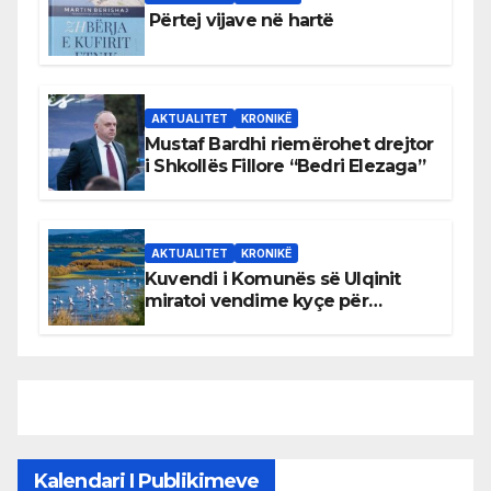
Përtej vijave në hartë
AKTUALITET
KRONIKË
Mustaf Bardhi riemërohet drejtor
i Shkollës Fillore “Bedri Elezaga”
AKTUALITET
KRONIKË
Kuvendi i Komunës së Ulqinit
miratoi vendime kyçe për
mbrojtjen e natyrës dhe
menaxhimin e qëndrueshëm të
burimeve më të çmuara
Kalendari I Publikimeve