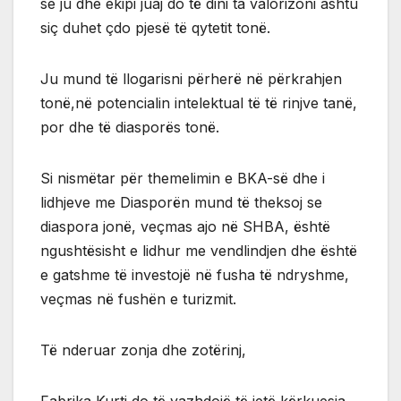
se ju dhe ekipi juaj do të dini ta valorizoni ashtu
siç duhet çdo pjesë të qytetit tonë.
Ju mund të llogarisni përherë në përkrahjen
tonë,në potencialin intelektual të të rinjve tanë,
por dhe të diasporës tonë.
Si nismëtar për themelimin e BKA-së dhe i
lidhjeve me Diasporën mund të theksoj se
diaspora jonë, veçmas ajo në SHBA, është
ngushtësisht e lidhur me vendlindjen dhe është
e gatshme të investojë në fusha të ndryshme,
veçmas në fushën e turizmit.
Të nderuar zonja dhe zotërinj,