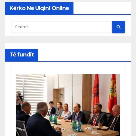
Kërko Në Ulqini Online
Të fundit