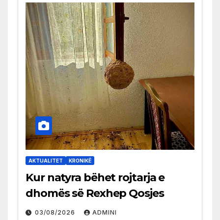
AKTUALITET
KRONIKË
Kur natyra bëhet rojtarja e
dhomës së Rexhep Qosjes
03/08/2026
ADMINI