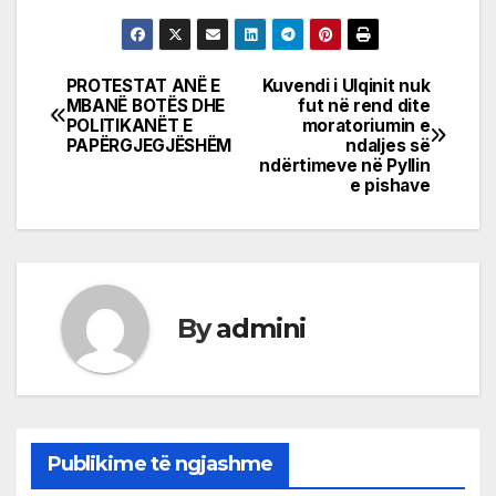
PROTESTAT ANË E
Kuvendi i Ulqinit nuk
Post
MBANË BOTËS DHE
fut në rend dite
POLITIKANËT E
moratoriumin e
navigation
PAPËRGJEGJËSHËM
ndaljes së
ndërtimeve në Pyllin
e pishave
By
admini
Publikime të ngjashme