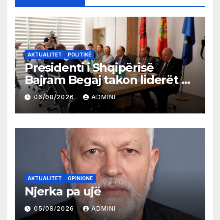
AKTUALITET
POLITIKË
Presidenti i Shqipërisë
Bajram Begaj takon liderët e
partive shqiptare në Ulqin
06/08/2026
ADMINI
AKTUALITET
OPINIONE
Njerka pa ujë
05/08/2026
ADMINI