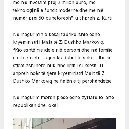
me një investim prej 2 milion euro, me
teknologjinë e fundit moderne dhe me një
numër prej 50 punëtorësh”, u shpreh z. Kurti
Në inagurimin e kësaj fabrike ishte edhe
kryeministri i Malit të Zi Dushko Markoviq.
“Kjo është një ide e një personi dhe një familje
e cila e njeh rrugën ku duhet te shkoj, dhe se
sfidat asnjihere nuk janë limit i suksesit” u
shpreh ndër të tjera kryeministri Malit të Zi
Dushko Markoviq në fjalën e tij përshëndetse
Në inagurim morën pjese edhe zyrtarë të lartë
republikan dhe lokal.