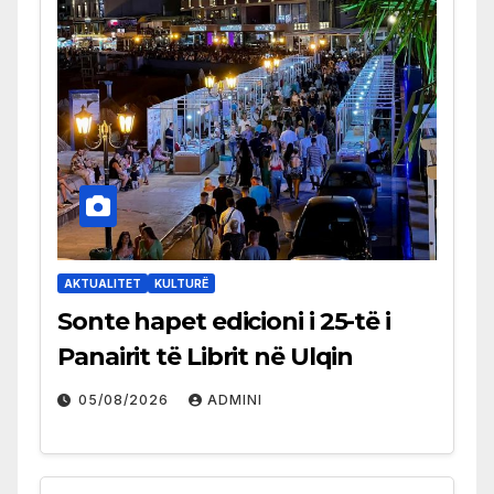
AKTUALITET
KULTURË
Sonte hapet edicioni i 25-të i
Panairit të Librit në Ulqin
05/08/2026
ADMINI