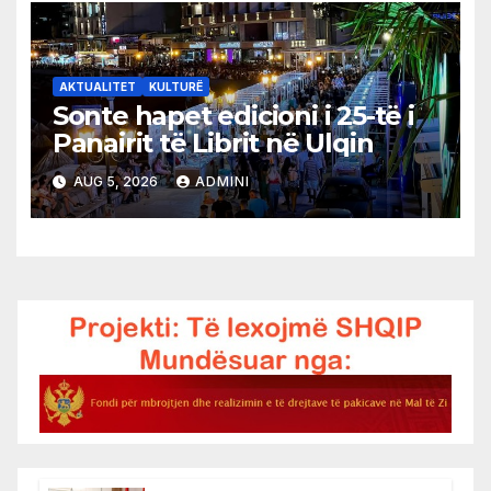
AKTUALITET
KULTURË
Sonte hapet edicioni i 25-të i
Panairit të Librit në Ulqin
AUG 5, 2026
ADMINI