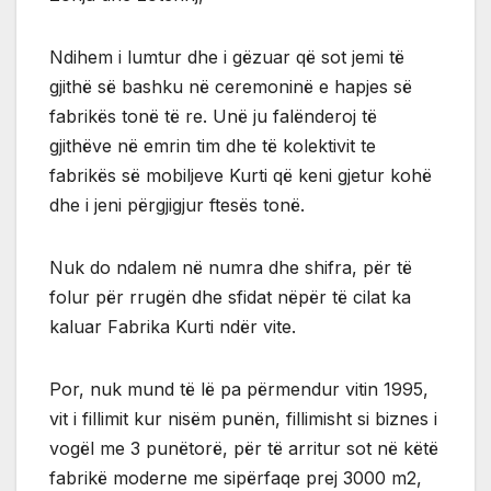
Ndihem i lumtur dhe i gëzuar që sot jemi të
gjithë së bashku në ceremoninë e hapjes së
fabrikës tonë të re. Unë ju falënderoj të
gjithëve në emrin tim dhe të kolektivit te
fabrikës së mobiljeve Kurti që keni gjetur kohë
dhe i jeni përgjigjur ftesës tonë.
Nuk do ndalem në numra dhe shifra, për të
folur për rrugën dhe sfidat nëpër të cilat ka
kaluar Fabrika Kurti ndër vite.
Por, nuk mund të lë pa përmendur vitin 1995,
vit i fillimit kur nisëm punën, fillimisht si biznes i
vogël me 3 punëtorë, për të arritur sot në këtë
fabrikë moderne me sipërfaqe prej 3000 m2,