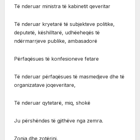
Të nderuar ministra të kabinetit qeveritar
Të nderuar kryetarë të subjekteve politike,
deputetë, këshilltarë, udhëeheqës të
ndërmarrjeve publike, ambasadorë
Përfaqësues të konfesioneve fetare
Të nderuar përfaqësues të masmedjeve dhe të
organizatave joqeveritare,
Të nderuar qytetarë, miq, shokë
Ju përshëndes të gjithëve nga zemra.
Zonja dhe zotërinj,