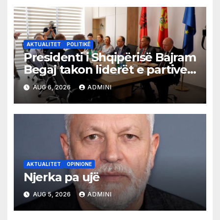
AKTUALITET
POLITIKË
Presidenti i Shqipërisë Bajram
Begaj takon liderët e partive
shqiptare në Ulqin
AUG 6, 2026
ADMINI
AKTUALITET
OPINIONE
Njerka pa ujë
AUG 5, 2026
ADMINI