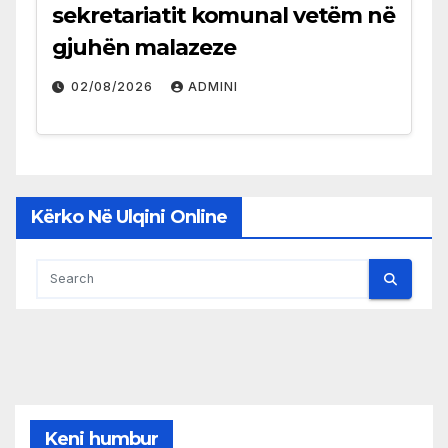
sekretariatit komunal vetëm në
gjuhën malazeze
02/08/2026
ADMINI
Kërko Në Ulqini Online
Keni humbur