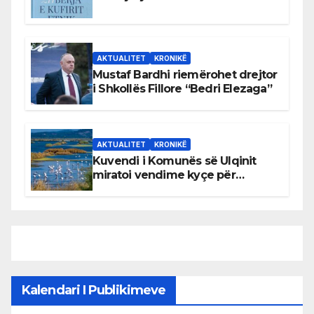
AKTUALITET
KRONIKË
Mustaf Bardhi riemërohet drejtor
i Shkollës Fillore “Bedri Elezaga”
AKTUALITET
KRONIKË
Kuvendi i Komunës së Ulqinit
miratoi vendime kyçe për
mbrojtjen e natyrës dhe
menaxhimin e qëndrueshëm të
burimeve më të çmuara
Kalendari I Publikimeve