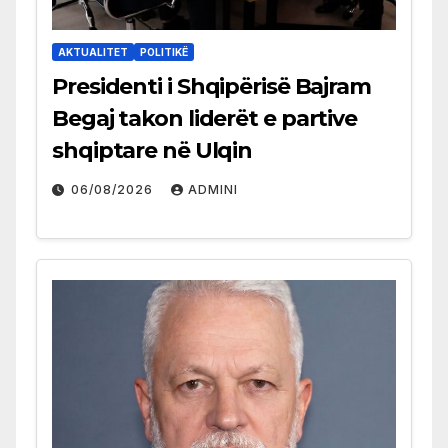
AKTUALITET
POLITIKË
Presidenti i Shqipërisë Bajram
Begaj takon liderët e partive
shqiptare në Ulqin
06/08/2026
ADMINI