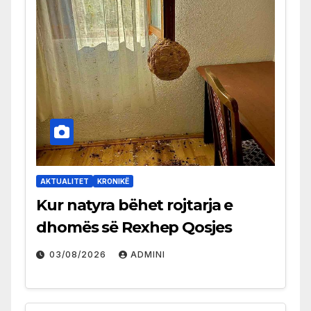
AKTUALITET
KRONIKË
Kur natyra bëhet rojtarja e
dhomës së Rexhep Qosjes
03/08/2026
ADMINI