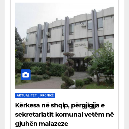
AKTUALITET
KRONIKË
Kërkesa në shqip, përgjigjja e
sekretariatit komunal vetëm në
gjuhën malazeze