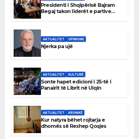
Presidenti i Shqipërisë Bajram
Begaj takon liderët e partive
shqiptare në Ulqin
AKTUALITET
OPINIONE
Njerka pa ujë
AKTUALITET
KULTURË
Sonte hapet edicioni i 25-të i
Panairit të Librit në Ulqin
AKTUALITET
KRONIKË
Kur natyra bëhet rojtarja e
dhomës së Rexhep Qosjes