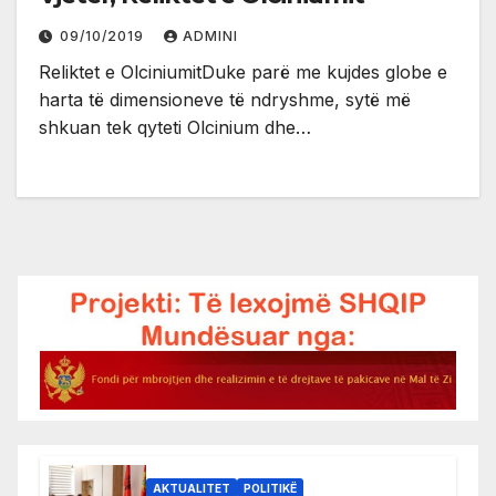
09/10/2019
ADMINI
Reliktet e OlciniumitDuke parë me kujdes globe e
harta të dimensioneve të ndryshme, sytë më
shkuan tek qyteti Olcinium dhe…
AKTUALITET
POLITIKË