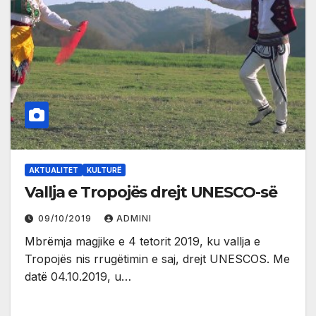
AKTUALITET
KULTURË
Vallja e Tropojës drejt UNESCO-së
09/10/2019
ADMINI
Mbrëmja magjike e 4 tetorit 2019, ku vallja e
Tropojës nis rrugëtimin e saj, drejt UNESCOS. Me
datë 04.10.2019, u…