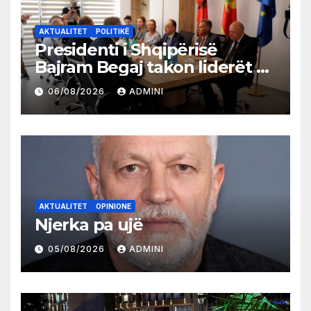
AKTUALITET
POLITIKË
Presidenti i Shqipërisë
Bajram Begaj takon liderët e
partive shqiptare në Ulqin
06/08/2026
ADMINI
AKTUALITET
OPINIONE
Njerka pa ujë
05/08/2026
ADMINI