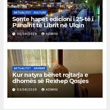
AKTUALITET
KULTURË
Sonte hapet edicioni i 25-të i
Panairit të Librit në Ulqin
05/08/2026
ADMINI
AKTUALITET
KRONIKË
Kur natyra bëhet rojtarja e
dhomës së Rexhep Qosjes
03/08/2026
ADMINI