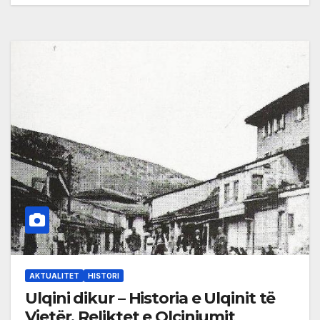
AKTUALITET
HISTORI
Ulqini dikur – Historia e Ulqinit të
Vjetër, Reliktet e Olciniumit