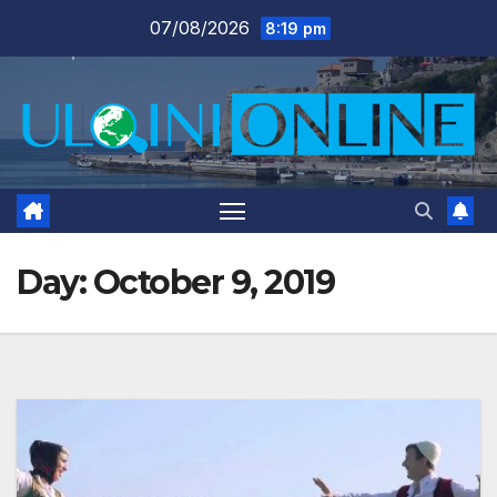
Skip
07/08/2026
8:19 pm
to
content
Day:
October 9, 2019