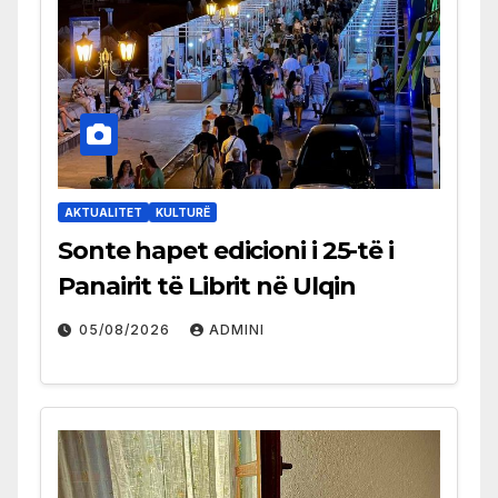
AKTUALITET
KULTURË
Sonte hapet edicioni i 25-të i
Panairit të Librit në Ulqin
05/08/2026
ADMINI