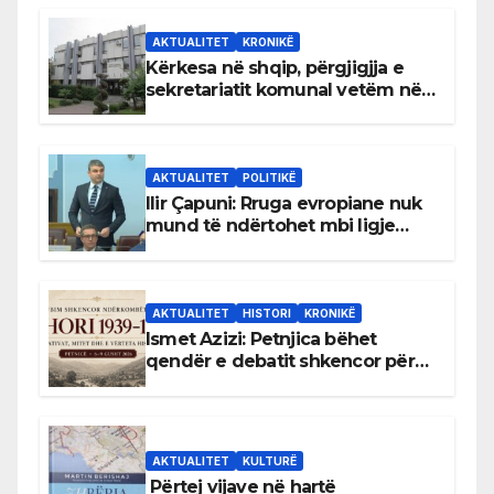
AKTUALITET
KRONIKË
Kërkesa në shqip, përgjigjja e
sekretariatit komunal vetëm në
gjuhën malazeze
AKTUALITET
POLITIKË
Ilir Çapuni: Rruga evropiane nuk
mund të ndërtohet mbi ligje
antikushtetuese
AKTUALITET
HISTORI
KRONIKË
Ismet Azizi: Petnjica bëhet
qendër e debatit shkencor për
Bihorin gjatë viteve 1939–1948
AKTUALITET
KULTURË
Përtej vijave në hartë