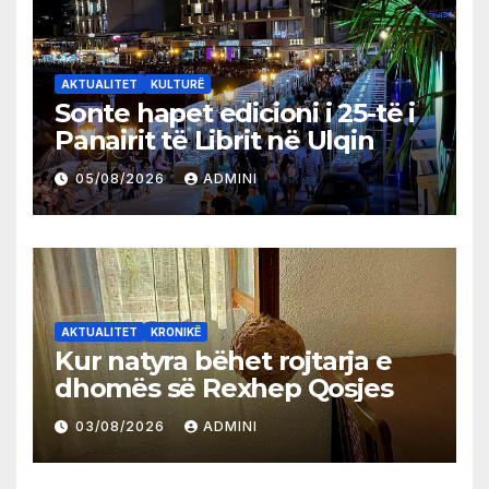
AKTUALITET
KULTURË
Sonte hapet edicioni i 25-të i
Panairit të Librit në Ulqin
05/08/2026
ADMINI
AKTUALITET
KRONIKË
Kur natyra bëhet rojtarja e
dhomës së Rexhep Qosjes
03/08/2026
ADMINI