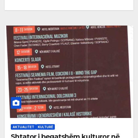
AKTUALITET
KULTURË
Shtator i begatshëm kulturor në