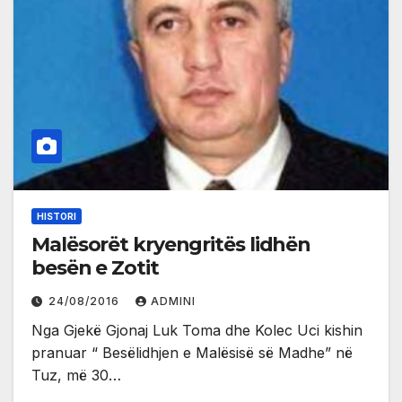
HISTORI
Malësorët kryengritës lidhën
besën e Zotit
24/08/2016
ADMINI
Nga Gjekë Gjonaj Luk Toma dhe Kolec Uci kishin
pranuar “ Besëlidhjen e Malësisë së Madhe” në
Tuz, më 30…