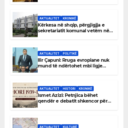
AKTUALITET
KRONIKË
Kërkesa në shqip, përgjigjja e
sekretariatit komunal vetëm në
gjuhën malazeze
AKTUALITET
POLITIKË
Ilir Çapuni: Rruga evropiane nuk
mund të ndërtohet mbi ligje
antikushtetuese
AKTUALITET
HISTORI
KRONIKË
Ismet Azizi: Petnjica bëhet
qendër e debatit shkencor për
Bihorin gjatë viteve 1939–1948
AKTUALITET
KULTURË