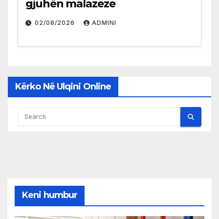
gjuhën malazeze
02/08/2026
ADMINI
Kërko Në Ulqini Online
Keni humbur