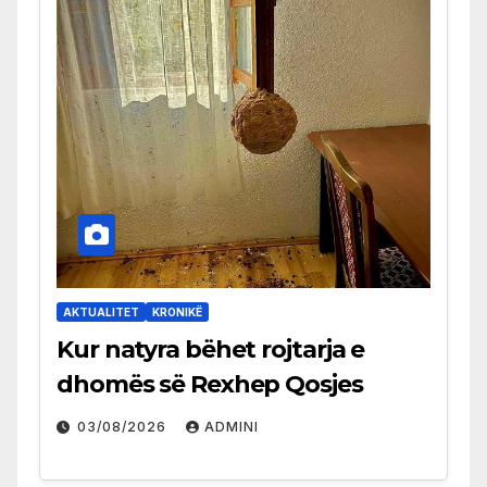
AKTUALITET
KRONIKË
Kur natyra bëhet rojtarja e
dhomës së Rexhep Qosjes
03/08/2026
ADMINI