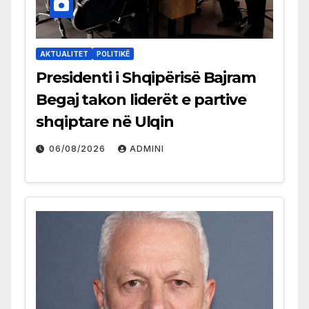
AKTUALITET
POLITIKË
Presidenti i Shqipërisë Bajram
Begaj takon liderët e partive
shqiptare në Ulqin
06/08/2026
ADMINI