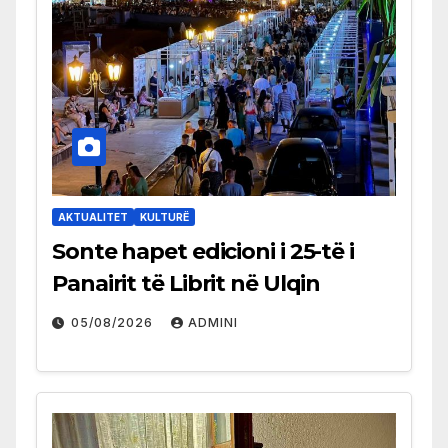
AKTUALITET
KULTURË
Sonte hapet edicioni i 25-të i
Panairit të Librit në Ulqin
05/08/2026
ADMINI