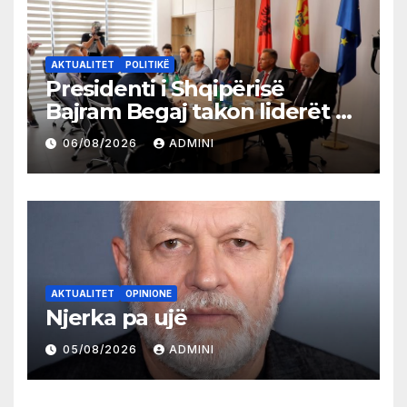
AKTUALITET
POLITIKË
Presidenti i Shqipërisë
Bajram Begaj takon liderët e
partive shqiptare në Ulqin
06/08/2026
ADMINI
AKTUALITET
OPINIONE
Njerka pa ujë
05/08/2026
ADMINI