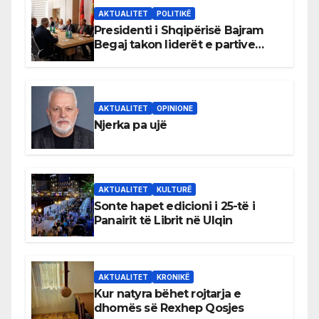
AKTUALITET
POLITIKË
Presidenti i Shqipërisë Bajram
Begaj takon liderët e partive
shqiptare në Ulqin
AKTUALITET
OPINIONE
Njerka pa ujë
AKTUALITET
KULTURË
Sonte hapet edicioni i 25-të i
Panairit të Librit në Ulqin
AKTUALITET
KRONIKË
Kur natyra bëhet rojtarja e
dhomës së Rexhep Qosjes