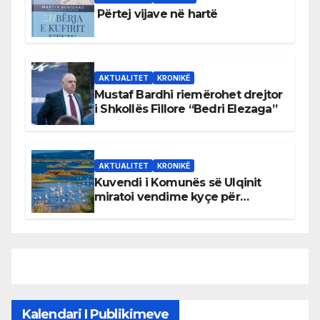
Përtej vijave në hartë
AKTUALITET
KRONIKË
Mustaf Bardhi riemërohet drejtor
i Shkollës Fillore “Bedri Elezaga”
AKTUALITET
KRONIKË
Kuvendi i Komunës së Ulqinit
miratoi vendime kyçe për
mbrojtjen e natyrës dhe
menaxhimin e qëndrueshëm të
burimeve më të çmuara
Kalendari I Publikimeve