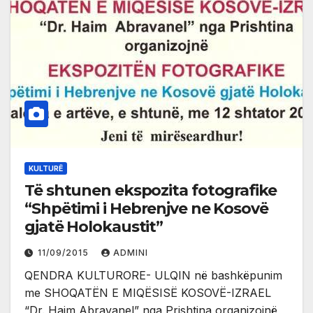
KULTURË
Të shtunen ekspozita fotografike
“Shpëtimi i Hebrenjve ne Kosovë
gjatë Holokaustit”
11/09/2015
ADMINI
QENDRA KULTURORE- ULQIN në bashkëpunim
me SHOQATËN E MIQËSISË KOSOVË-IZRAEL
“Dr. Haim Abravanel” nga Prishtina organizojnë