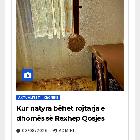
AKTUALITET
KRONIKË
Kur natyra bëhet rojtarja e
dhomës së Rexhep Qosjes
03/08/2026
ADMINI