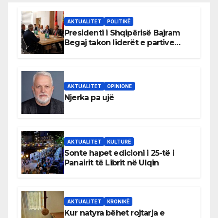
AKTUALITET
POLITIKË
Presidenti i Shqipërisë Bajram
Begaj takon liderët e partive
shqiptare në Ulqin
AKTUALITET
OPINIONE
Njerka pa ujë
AKTUALITET
KULTURË
Sonte hapet edicioni i 25-të i
Panairit të Librit në Ulqin
AKTUALITET
KRONIKË
Kur natyra bëhet rojtarja e