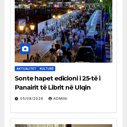
AKTUALITET
KULTURË
Sonte hapet edicioni i 25-të i
Panairit të Librit në Ulqin
05/08/2026
ADMINI