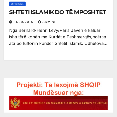
OPINIONE
SHTETI ISLAMIK DO TË MPOSHTET
11/09/2015
ADMINI
Nga Bernard-Henri Levy/Paris Javën e kaluar
isha tërë kohën me Kurdët e Peshmergës,ndërsa
ata po luftonin kundër Shtetit Islamik. Udhëtova…