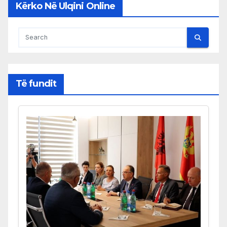
Kërko Në Ulqini Online
Të fundit