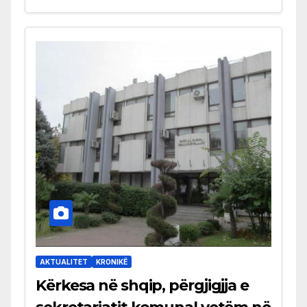
AKTUALITET
KRONIKË
Kërkesa në shqip, përgjigjja e