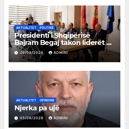
AKTUALITET
POLITIKË
Presidenti i Shqipërisë
Bajram Begaj takon liderët e
partive shqiptare në Ulqin
06/08/2026
ADMINI
AKTUALITET
OPINIONE
Njerka pa ujë
05/08/2026
ADMINI