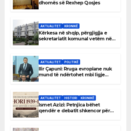
dhomës së Rexhep Qosjes
AKTUALITET
KRONIKË
Kërkesa në shqip, përgjigjja e
sekretariatit komunal vetëm në
gjuhën malazeze
AKTUALITET
POLITIKË
Ilir Çapuni: Rruga evropiane nuk
mund të ndërtohet mbi ligje
antikushtetuese
AKTUALITET
HISTORI
KRONIKË
Ismet Azizi: Petnjica bëhet
qendër e debatit shkencor për
Bihorin gjatë viteve 1939–1948