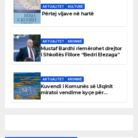
AKTUALITET
KULTURË
Përtej vijave në hartë
AKTUALITET
KRONIKË
Mustaf Bardhi riemërohet drejtor
i Shkollës Fillore “Bedri Elezaga”
AKTUALITET
KRONIKË
Kuvendi i Komunës së Ulqinit
miratoi vendime kyçe për
mbrojtjen e natyrës dhe
menaxhimin e qëndrueshëm të
burimeve më të çmuara