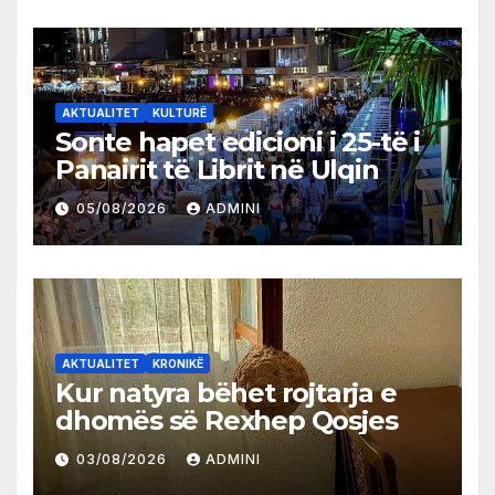
AKTUALITET
KULTURË
Sonte hapet edicioni i 25-të i
Panairit të Librit në Ulqin
05/08/2026
ADMINI
AKTUALITET
KRONIKË
Kur natyra bëhet rojtarja e
dhomës së Rexhep Qosjes
03/08/2026
ADMINI