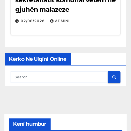
sekretariatit komunal vetëm në
gjuhën malazeze
02/08/2026
ADMINI
Kërko Në Ulqini Online
Keni humbur