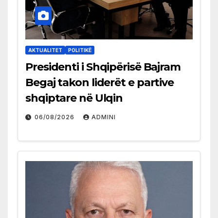
AKTUALITET
POLITIKË
Presidenti i Shqipërisë Bajram
Begaj takon liderët e partive
shqiptare në Ulqin
06/08/2026
ADMINI