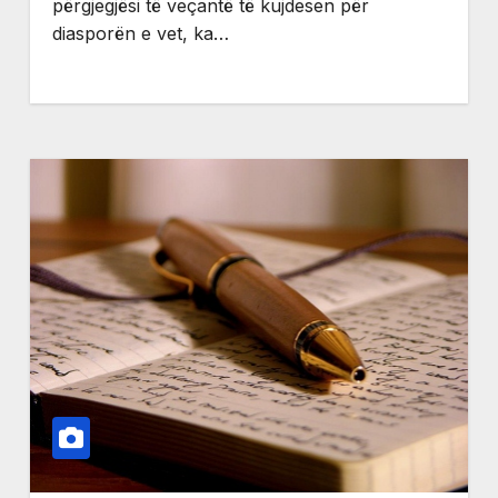
përgjegjësi të veçantë të kujdesen për
diasporën e vet, ka…