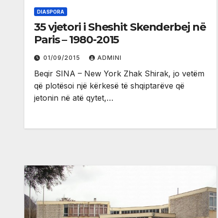
DIASPORA
35 vjetori i Sheshit Skenderbej në
Paris – 1980-2015
01/09/2015
ADMINI
Beqir SINA – New York Zhak Shirak, jo vetëm
që plotësoi një kërkesë të shqiptarëve që
jetonin në atë qytet,…