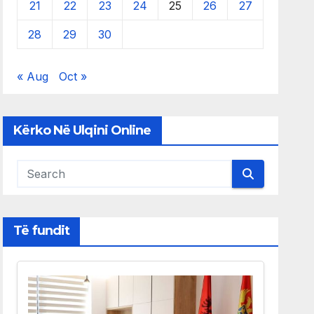
21
22
23
24
25
26
27
28
29
30
« Aug
Oct »
Kërko Në Ulqini Online
Të fundit