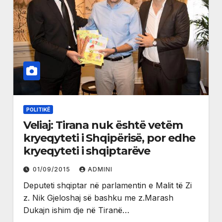
POLITIKË
Veliaj: Tirana nuk është vetëm
kryeqyteti i Shqipërisë, por edhe
kryeqyteti i shqiptarëve
01/09/2015
ADMINI
Deputeti shqiptar në parlamentin e Malit të Zi
z. Nik Gjeloshaj së bashku me z.Marash
Dukajn ishim dje në Tiranë…