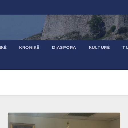
IKË
KRONIKË
DIASPORA
KULTURË
T