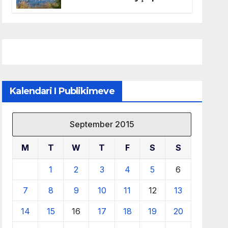
mbrojtjen e natyrës dhe
menaxhimin e qëndrueshëm
të burimeve më të çmuara
Kalendari I Publikimeve
September 2015
M
T
W
T
F
S
S
1
2
3
4
5
6
7
8
9
10
11
12
13
14
15
16
17
18
19
20