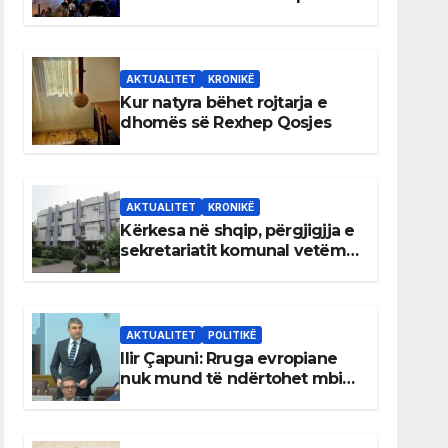
AKTUALITET
KRONIKË
Kur natyra bëhet rojtarja e
dhomës së Rexhep Qosjes
AKTUALITET
KRONIKË
Kërkesa në shqip, përgjigjja e
sekretariatit komunal vetëm
në gjuhën malazeze
AKTUALITET
POLITIKË
Ilir Çapuni: Rruga evropiane
nuk mund të ndërtohet mbi
ligje antikushtetuese