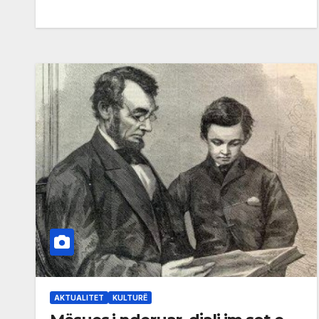
AKTUALITET
KULTURË