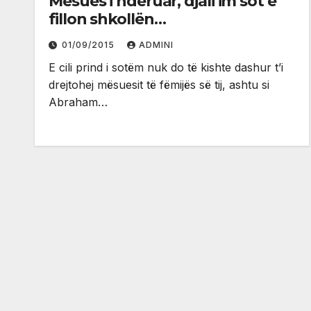
Mësues i nderuar, djali im sot e
fillon shkollën…
01/09/2015
ADMINI
E cili prind i sotëm nuk do të kishte dashur t’i
drejtohej mësuesit të fëmijës së tij, ashtu si
Abraham…