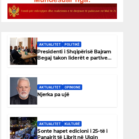
AKTUALITET
POLITIKË
Presidenti i Shqipërisë Bajram
Begaj takon liderët e partive
shqiptare në Ulqin
AKTUALITET
OPINIONE
Njerka pa ujë
AKTUALITET
KULTURË
Sonte hapet edicioni i 25-të i
Panairit të Librit në Ulqin