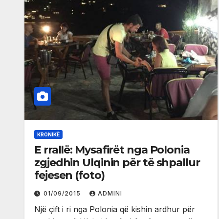
KRONIKË
E rrallë: Mysafirët nga Polonia
zgjedhin Ulqinin për të shpallur
fejesen (foto)
01/09/2015
ADMINI
Një çift i ri nga Polonia që kishin ardhur për