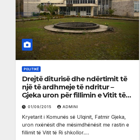
POLITIKË
Drejtë diturisë dhe ndërtimit të
një të ardhmeje të ndritur –
Gjeka uron për fillimin e Vitit të
Ri shkollor
01/09/2015
ADMINI
Kryetarit i Komunës së Ulqinit, Fatmir Gjeka,
uron nxënësit dhe mësimdhënësit me rastin e
fillimit të Vitit të Ri shkollor.…