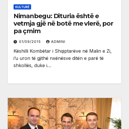
KULTURË
Nimanbegu: Dituria është e
vetmja gjë në botë me vlerë, por
pa çmim
01/09/2015
ADMINI
Këshilli Kombëtar i Shqiptarëve në Malin e Zi,
i’u uron të gjithë nxënësve ditën e parë të
shkollës, duke i…