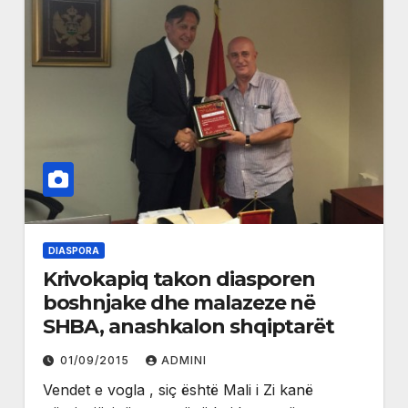
DIASPORA
Krivokapiq takon diasporen
boshnjake dhe malazeze në
SHBA, anashkalon shqiptarët
01/09/2015
ADMINI
Vendet e vogla , siç është Mali i Zi kanë