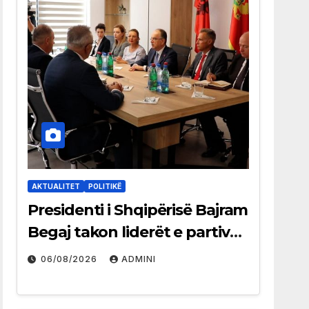
AKTUALITET
POLITIKË
Presidenti i Shqipërisë Bajram
Begaj takon liderët e partive
shqiptare në Ulqin
06/08/2026
ADMINI