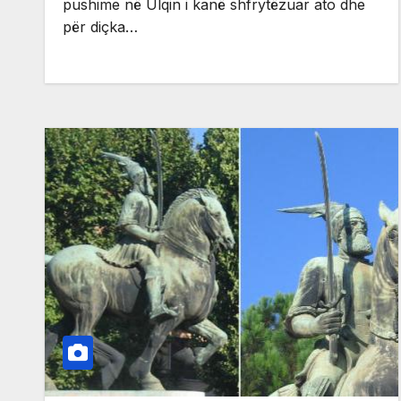
pushime në Ulqin i kanë shfrytëzuar ato dhe
për diçka…