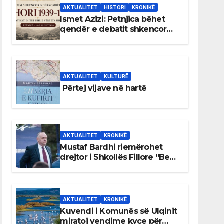
AKTUALITET
HISTORI
KRONIKË
Ismet Azizi: Petnjica bëhet
qendër e debatit shkencor
për Bihorin gjatë viteve 1939–
1948
AKTUALITET
KULTURË
Përtej vijave në hartë
AKTUALITET
KRONIKË
Mustaf Bardhi riemërohet
drejtor i Shkollës Fillore “Bedri
Elezaga”
AKTUALITET
KRONIKË
Kuvendi i Komunës së Ulqinit
miratoi vendime kyçe për