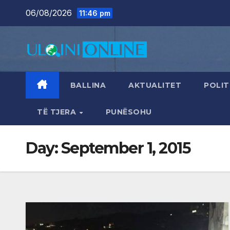
Skip
06/08/2026
11:46 pm
to
content
BALLINA
AKTUALITET
POLIT
TË TJERA
PUNËSOHU
Day:
September 1, 2015