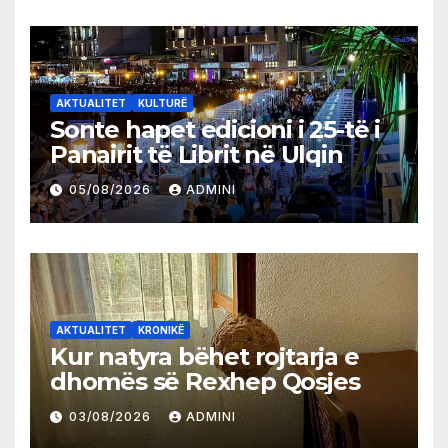
AKTUALITET
KULTURË
Sonte hapet edicioni i 25-të i
Panairit të Librit në Ulqin
05/08/2026
ADMINI
AKTUALITET
KRONIKË
Kur natyra bëhet rojtarja e
dhomës së Rexhep Qosjes
03/08/2026
ADMINI