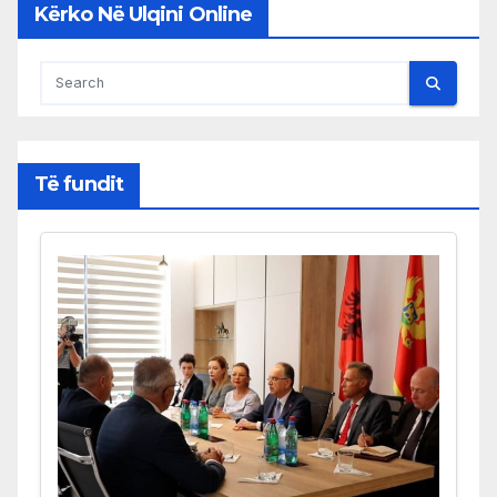
Kërko Në Ulqini Online
Të fundit