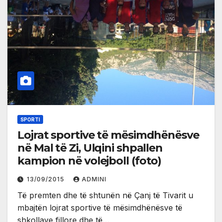
SPORTI
Lojrat sportive të mësimdhënësve
në Mal të Zi, Ulqini shpallen
kampion në volejboll (foto)
13/09/2015
ADMINI
Të premten dhe të shtunën në Çanj të Tivarit u
mbajtën lojrat sportive të mësimdhënësve të
shkollave fillore dhe të…