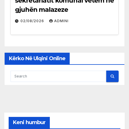
sekretariatit komunal vetëm në
gjuhën malazeze
02/08/2026
ADMINI
Kërko Në Ulqini Online
Keni humbur