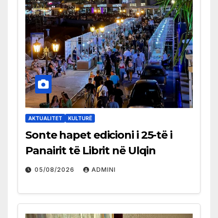
AKTUALITET
KULTURË
Sonte hapet edicioni i 25-të i
Panairit të Librit në Ulqin
05/08/2026
ADMINI