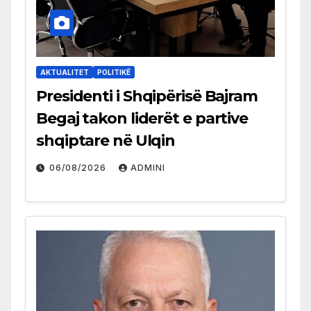
AKTUALITET
POLITIKË
Presidenti i Shqipërisë Bajram
Begaj takon liderët e partive
shqiptare në Ulqin
06/08/2026
ADMINI