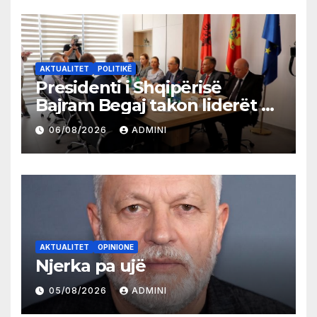
AKTUALITET
POLITIKË
Presidenti i Shqipërisë
Bajram Begaj takon liderët e
partive shqiptare në Ulqin
06/08/2026
ADMINI
AKTUALITET
OPINIONE
Njerka pa ujë
05/08/2026
ADMINI