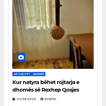
AKTUALITET
KRONIKË
Kur natyra bëhet rojtarja e
dhomës së Rexhep Qosjes
03/08/2026
ADMINI