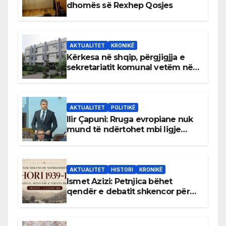
dhomës së Rexhep Qosjes
AKTUALITET
KRONIKË
Kërkesa në shqip, përgjigjja e
sekretariatit komunal vetëm në
gjuhën malazeze
AKTUALITET
POLITIKË
Ilir Çapuni: Rruga evropiane nuk
mund të ndërtohet mbi ligje
antikushtetuese
AKTUALITET
HISTORI
KRONIKË
Ismet Azizi: Petnjica bëhet
qendër e debatit shkencor për
Bihorin gjatë viteve 1939–1948