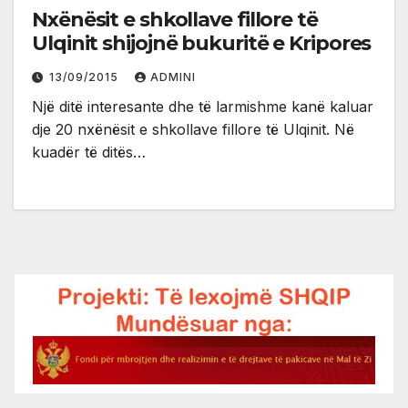
Nxënësit e shkollave fillore të
Ulqinit shijojnë bukuritë e Kripores
13/09/2015
ADMINI
Një ditë interesante dhe të larmishme kanë kaluar
dje 20 nxënësit e shkollave fillore të Ulqinit. Në
kuadër të ditës…