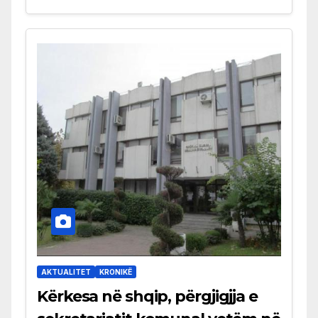
AKTUALITET
KRONIKË
Kërkesa në shqip, përgjigjja e