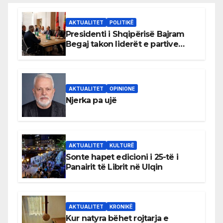
AKTUALITET
POLITIKË
Presidenti i Shqipërisë Bajram
Begaj takon liderët e partive
shqiptare në Ulqin
AKTUALITET
OPINIONE
Njerka pa ujë
AKTUALITET
KULTURË
Sonte hapet edicioni i 25-të i
Panairit të Librit në Ulqin
AKTUALITET
KRONIKË
Kur natyra bëhet rojtarja e