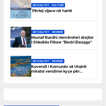
AKTUALITET
KULTURË
Përtej vijave në hartë
AKTUALITET
KRONIKË
Mustaf Bardhi riemërohet drejtor
i Shkollës Fillore “Bedri Elezaga”
AKTUALITET
KRONIKË
Kuvendi i Komunës së Ulqinit
miratoi vendime kyçe për
mbrojtjen e natyrës dhe
menaxhimin e qëndrueshëm të
burimeve më të çmuara