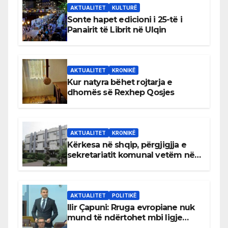
AKTUALITET
KULTURË
Sonte hapet edicioni i 25-të i
Panairit të Librit në Ulqin
AKTUALITET
KRONIKË
Kur natyra bëhet rojtarja e
dhomës së Rexhep Qosjes
AKTUALITET
KRONIKË
Kërkesa në shqip, përgjigjja e
sekretariatit komunal vetëm në
gjuhën malazeze
AKTUALITET
POLITIKË
Ilir Çapuni: Rruga evropiane nuk
mund të ndërtohet mbi ligje
antikushtetuese