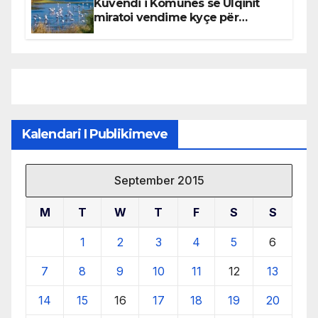
Kuvendi i Komunës së Ulqinit
miratoi vendime kyçe për
mbrojtjen e natyrës dhe
menaxhimin e qëndrueshëm të
burimeve më të çmuara
Kalendari I Publikimeve
September 2015
M
T
W
T
F
S
S
1
2
3
4
5
6
7
8
9
10
11
12
13
14
15
16
17
18
19
20