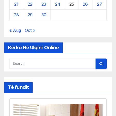
21
22
23
24
25
26
27
28
29
30
« Aug
Oct »
Kërko Në Ulqini Online
Të fundit