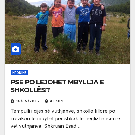
KRONIKË
PSE PO LEJOHET MBYLLJA E
SHKOLLËS!?
18/09/2015
ADMINI
Tempulli i dijes së vuthjanve, shkolla fillore po
rrezikon të mbyllet për shkak të neglizhencën e
vet vuthjanve. Shkruan Esad…