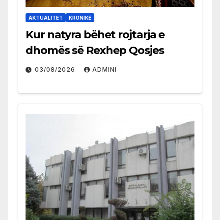
AKTUALITET
KRONIKË
Kur natyra bëhet rojtarja e
dhomës së Rexhep Qosjes
03/08/2026
ADMINI