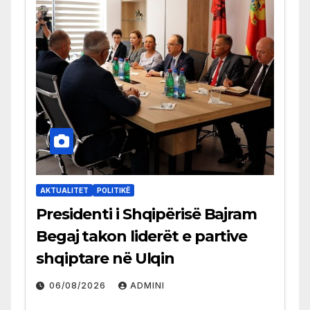
AKTUALITET
POLITIKË
Presidenti i Shqipërisë Bajram
Begaj takon liderët e partive
shqiptare në Ulqin
06/08/2026
ADMINI