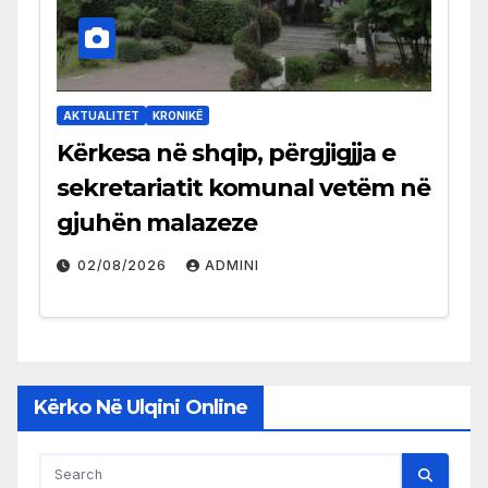
AKTUALITET
KRONIKË
Kërkesa në shqip, përgjigjja e
sekretariatit komunal vetëm në
gjuhën malazeze
02/08/2026
ADMINI
Kërko Në Ulqini Online