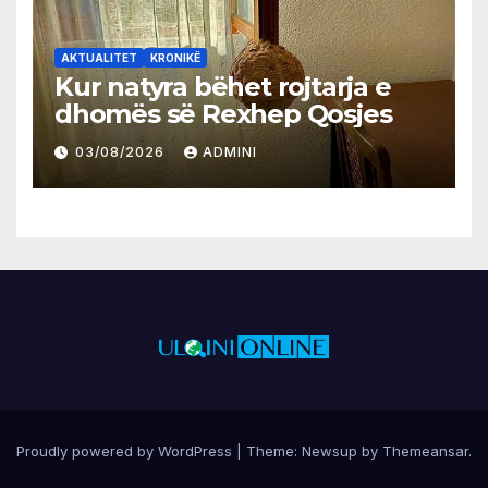
AKTUALITET
KRONIKË
Kur natyra bëhet rojtarja e
dhomës së Rexhep Qosjes
03/08/2026
ADMINI
Proudly powered by WordPress
|
Theme:
Newsup
by
Themeansar
.