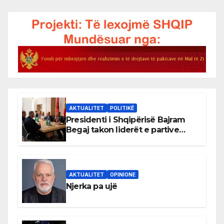
AKTUALITET
POLITIKË
Presidenti i Shqipërisë Bajram
Begaj takon liderët e partive
shqiptare në Ulqin
AKTUALITET
OPINIONE
Njerka pa ujë