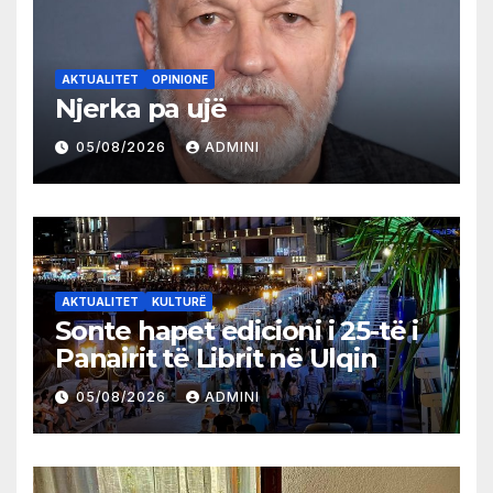
AKTUALITET
OPINIONE
Njerka pa ujë
05/08/2026
ADMINI
AKTUALITET
KULTURË
Sonte hapet edicioni i 25-të i
Panairit të Librit në Ulqin
05/08/2026
ADMINI