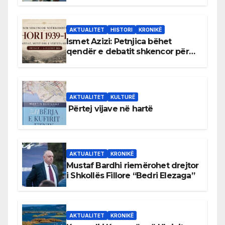
AKTUALITET
HISTORI
KRONIKË
Ismet Azizi: Petnjica bëhet
qendër e debatit shkencor për
Bihorin gjatë viteve 1939–1948
AKTUALITET
KULTURË
Përtej vijave në hartë
AKTUALITET
KRONIKË
Mustaf Bardhi riemërohet drejtor
i Shkollës Fillore “Bedri Elezaga”
AKTUALITET
KRONIKË