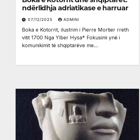
ndërlidhja adriatikase e harruar
07/12/2025
ADMINI
Boka e Kotorrit, ilustrim i Pierre Mortier rreth
vitit 1700 Nga Ylber Hysa* Fokusimi ynë i
komunikimit të shqiptarëve me…