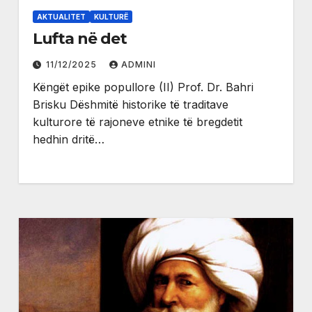
AKTUALITET
KULTURË
Lufta në det
11/12/2025
ADMINI
Këngët epike popullore (II) Prof. Dr. Bahri
Brisku Dëshmitë historike të traditave
kulturore të rajoneve etnike të bregdetit
hedhin dritë…