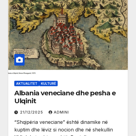
AKTUALITET
KULTURË
Albania veneciane dhe pesha e
Ulqinit
21/12/2025
ADMINI
“Shqipëria veneciane” është dinamike në
kuptim dhe lëviz si nocion dhe në shekullin