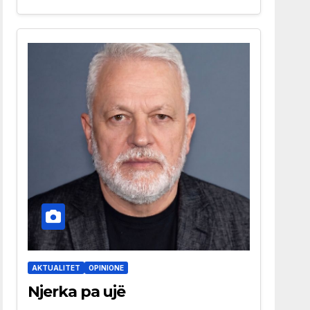
AKTUALITET
OPINIONE
Njerka pa ujë