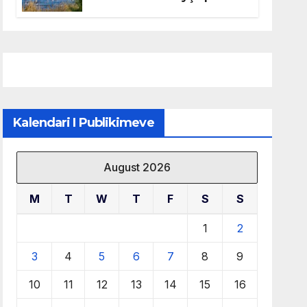
mbrojtjen e natyrës dhe
menaxhimin e qëndrueshëm
të burimeve më të çmuara
Kalendari I Publikimeve
August 2026
M
T
W
T
F
S
S
1
2
3
4
5
6
7
8
9
10
11
12
13
14
15
16