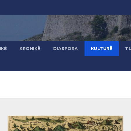
IKË
KRONIKË
DIASPORA
KULTURË
T