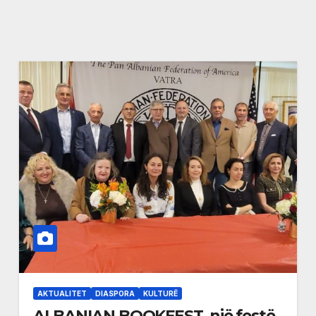
AKTUALITET
DIASPORA
KULTURË
ALBANIAN BOOKFEST, një festë