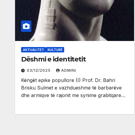
AKTUALITET
KULTURË
Dëshmi e identitetit
03/12/2025
ADMINI
Këngët epike popullore (I) Prof. Dr. Bahri
Brisku Sulmet e vazhdueshme të barbarëve
dhe armiqve të rajonit me synime grabitqare…