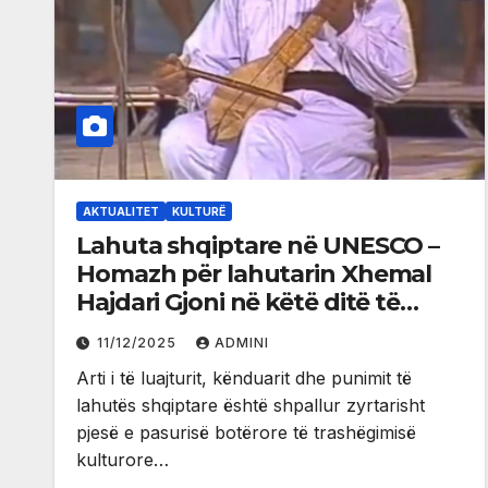
AKTUALITET
KULTURË
Lahuta shqiptare në UNESCO –
Homazh për lahutarin Xhemal
Hajdari Gjoni në këtë ditë të
rëndësishme kulturore
11/12/2025
ADMINI
Arti i të luajturit, kënduarit dhe punimit të
lahutës shqiptare është shpallur zyrtarisht
pjesë e pasurisë botërore të trashëgimisë
kulturore…