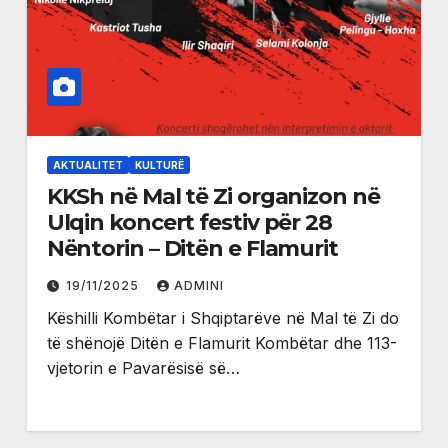
AKTUALITET
KULTURË
KKSh në Mal të Zi organizon në
Ulqin koncert festiv për 28
Nëntorin – Ditën e Flamurit
19/11/2025
ADMINI
Këshilli Kombëtar i Shqiptarëve në Mal të Zi do
të shënojë Ditën e Flamurit Kombëtar dhe 113-
vjetorin e Pavarësisë së…