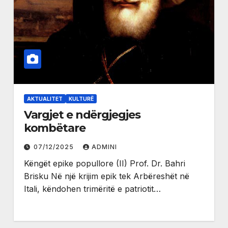
AKTUALITET
KULTURË
Vargjet e ndërgjegjes
kombëtare
07/12/2025
ADMINI
Këngët epike popullore (II) Prof. Dr. Bahri
Brisku Në një krijim epik tek Arbëreshët në
Itali, këndohen trimëritë e patriotit…