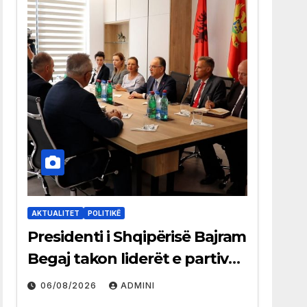
AKTUALITET
POLITIKË
Presidenti i Shqipërisë Bajram
Begaj takon liderët e partive
shqiptare në Ulqin
06/08/2026
ADMINI