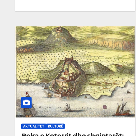
AKTUALITET
KULTURË
Boka e Kotorrit dhe shqiptarët: