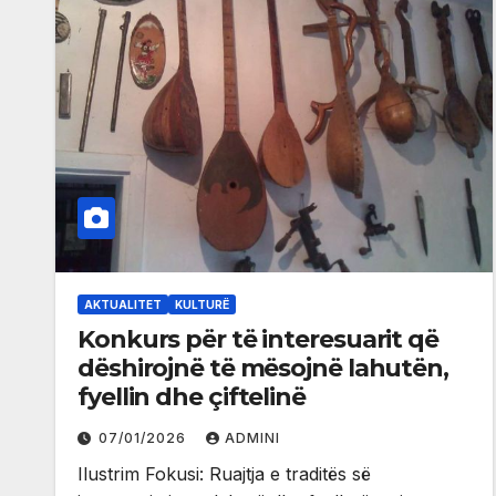
AKTUALITET
KULTURË
Konkurs për të interesuarit që
dëshirojnë të mësojnë lahutën,
fyellin dhe çiftelinë
07/01/2026
ADMINI
Ilustrim Fokusi: Ruajtja e traditës së