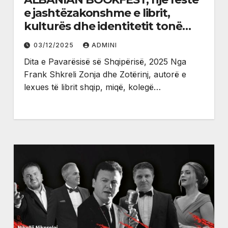
e jashtëzakonshme e librit,
kulturës dhe identitetit tonë
kombëtar në ShBA
03/12/2025
ADMINI
Dita e Pavarësisë së Shqipërisë, 2025 Nga
Frank Shkreli Zonja dhe Zotërinj, autorë e
lexues të librit shqip, miqë, kolegë…