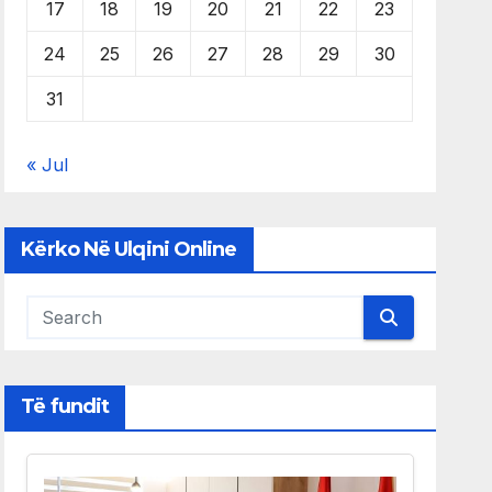
17
18
19
20
21
22
23
24
25
26
27
28
29
30
31
« Jul
Kërko Në Ulqini Online
Të fundit