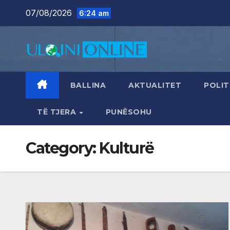
Skip
07/08/2026
6:24 am
to
content
BALLINA
AKTUALITET
POLIT
TË TJERA
PUNËSOHU
Category:
Kulturë