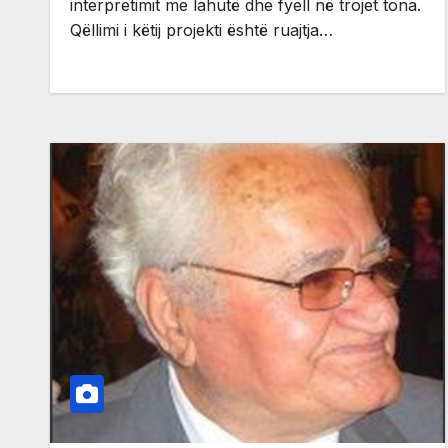
interpretimit me lahutë dhe fyell në trojet tona.
Qëllimi i këtij projekti është ruajtja…