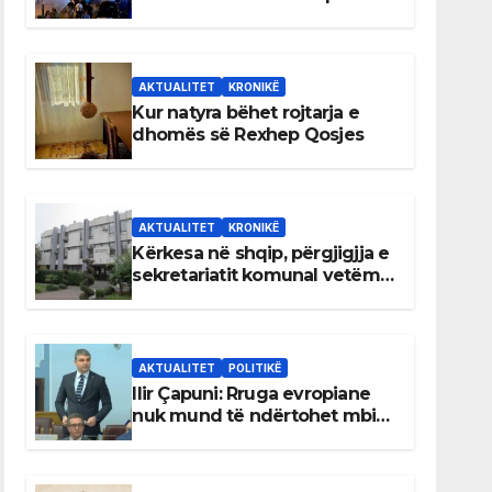
AKTUALITET
KRONIKË
Kur natyra bëhet rojtarja e
dhomës së Rexhep Qosjes
AKTUALITET
KRONIKË
Kërkesa në shqip, përgjigjja e
sekretariatit komunal vetëm
në gjuhën malazeze
AKTUALITET
POLITIKË
Ilir Çapuni: Rruga evropiane
nuk mund të ndërtohet mbi
ligje antikushtetuese