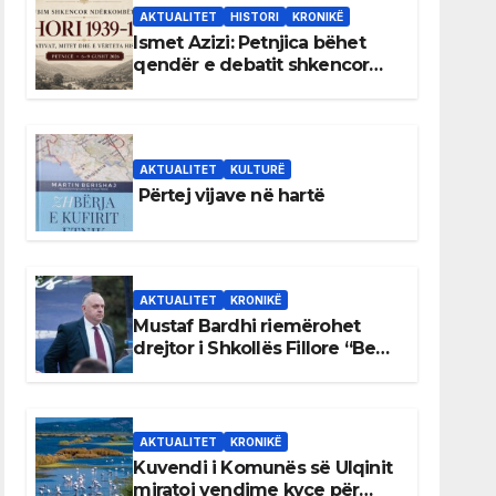
AKTUALITET
HISTORI
KRONIKË
Ismet Azizi: Petnjica bëhet
qendër e debatit shkencor
për Bihorin gjatë viteve 1939–
1948
AKTUALITET
KULTURË
Përtej vijave në hartë
AKTUALITET
KRONIKË
Mustaf Bardhi riemërohet
drejtor i Shkollës Fillore “Bedri
Elezaga”
AKTUALITET
KRONIKË
Kuvendi i Komunës së Ulqinit
miratoi vendime kyçe për