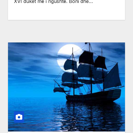
XVI duket më i ngushtë. Boni dhe…