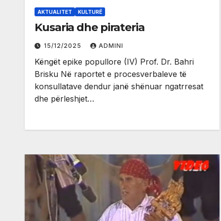
AKTUALITET
KULTURË
Kusaria dhe pirateria
15/12/2025
ADMINI
Këngët epike popullore (IV) Prof. Dr. Bahri
Brisku Në raportet e procesverbaleve të
konsullatave dendur janë shënuar ngatrresat
dhe përleshjet…