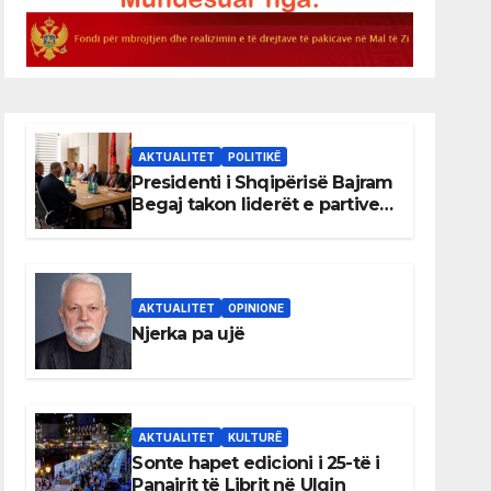
AKTUALITET
POLITIKË
Presidenti i Shqipërisë Bajram
Begaj takon liderët e partive
shqiptare në Ulqin
AKTUALITET
OPINIONE
Njerka pa ujë
AKTUALITET
KULTURË
Sonte hapet edicioni i 25-të i
Panairit të Librit në Ulqin