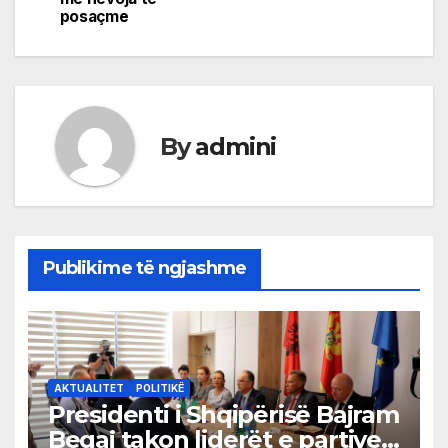
posaçme
By
admini
Publikime të ngjashme
AKTUALITET
POLITIKË
Presidenti i Shqipërisë Bajram
Begaj takon liderët e partive