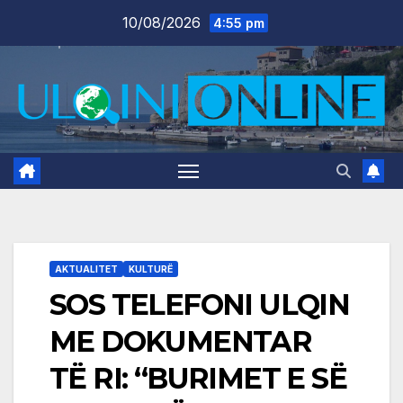
Skip
10/08/2026
4:55 pm
to
content
AKTUALITET
KULTURË
SOS TELEFONI ULQIN
ME DOKUMENTAR
TË RI: “BURIMET E SË