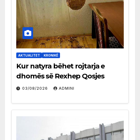
AKTUALITET
KRONIKË
Kur natyra bëhet rojtarja e
dhomës së Rexhep Qosjes
03/08/2026
ADMINI