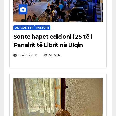
AKTUALITET
KULTURË
Sonte hapet edicioni i 25-të i
Panairit të Librit në Ulqin
05/08/2026
ADMINI