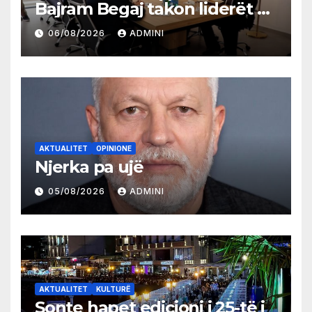
Bajram Begaj takon liderët e
partive shqiptare në Ulqin
06/08/2026
ADMINI
AKTUALITET
OPINIONE
Njerka pa ujë
05/08/2026
ADMINI
AKTUALITET
KULTURË
Sonte hapet edicioni i 25-të i