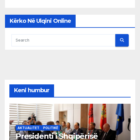
Kërko Në Ulqini Online
Keni humbur
AKTUALITET
POLITIKË
Presidenti i Shqipërisë