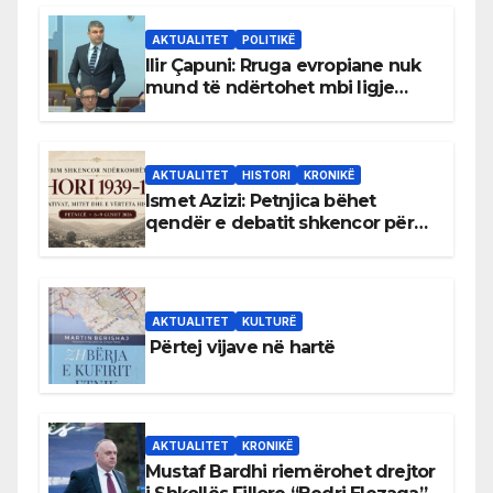
AKTUALITET
POLITIKË
Ilir Çapuni: Rruga evropiane nuk
mund të ndërtohet mbi ligje
antikushtetuese
AKTUALITET
HISTORI
KRONIKË
Ismet Azizi: Petnjica bëhet
qendër e debatit shkencor për
Bihorin gjatë viteve 1939–1948
AKTUALITET
KULTURË
Përtej vijave në hartë
AKTUALITET
KRONIKË
Mustaf Bardhi riemërohet drejtor