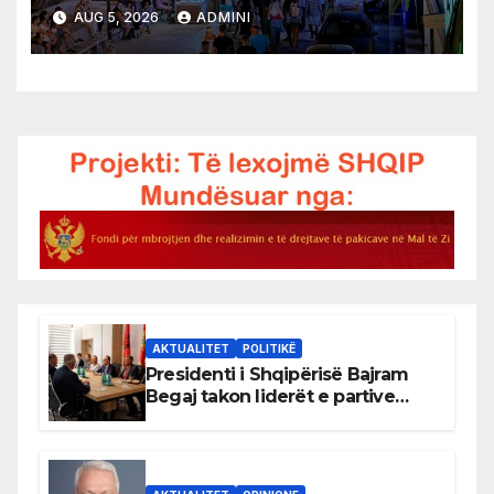
AUG 5, 2026
ADMINI
AKTUALITET
POLITIKË
Presidenti i Shqipërisë Bajram
Begaj takon liderët e partive
shqiptare në Ulqin