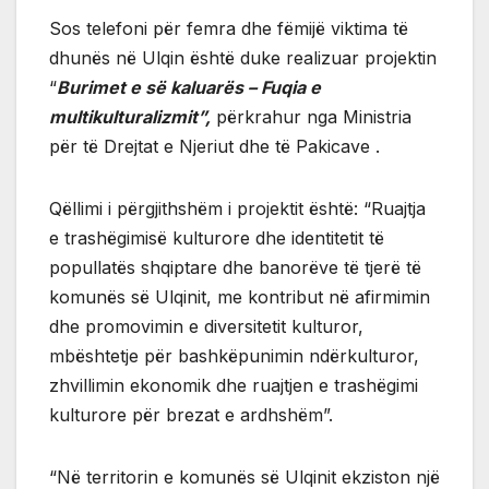
Sos telefoni për femra dhe fëmijë viktima të
dhunës në Ulqin është duke realizuar projektin
“
Burimet e së kaluarës – Fuqia e
multikulturalizmit”,
përkrahur nga Ministria
për të Drejtat e Njeriut dhe të Pakicave .
Qëllimi i përgjithshëm i projektit është: “Ruajtja
e trashëgimisë kulturore dhe identitetit të
popullatës shqiptare dhe banorëve të tjerë të
komunës së Ulqinit, me kontribut në afirmimin
dhe promovimin e diversitetit kulturor,
mbështetje për bashkëpunimin ndërkulturor,
zhvillimin ekonomik dhe ruajtjen e trashëgimi
kulturore për brezat e ardhshëm”.
“Në territorin e komunës së Ulqinit ekziston një