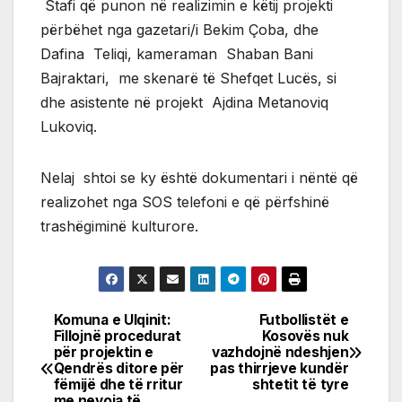
Stafi që punon në realizimin e këtij projekti
përbëhet nga gazetari/i Bekim Çoba, dhe
Dafina Teliqi, kameraman Shaban Bani
Bajraktari, me skenarë të Shefqet Lucës, si
dhe asistente në projekt Ajdina Metanoviq
Lukoviq.
Nelaj shtoi se ky është dokumentari i nëntë që
realizohet nga SOS telefoni e që përfshinë
trashëgiminë kulturore.
Komuna e Ulqinit:
Futbollistët e
Post
Fillojnë procedurat
Kosovës nuk
për projektin e
vazhdojnë ndeshjen
navigation
Qendrës ditore për
pas thirrjeve kundër
fëmijë dhe të rritur
shtetit të tyre
me nevoja të