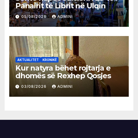
Panairit të Librit në Ulqin
05/08/2026
ADMINI
AKTUALITET
KRONIKË
Kur natyra bëhet rojtarja e
dhomës së Rexhep Qosjes
03/08/2026
ADMINI