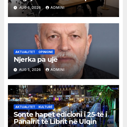
shqiptare në Ulqin
AUG 6, 2026
ADMINI
AKTUALITET
OPINIONE
Njerka pa ujë
AUG 5, 2026
ADMINI
AKTUALITET
KULTURË
Sonte hapet edicioni i 25-të i
Panairit të Librit në Ulqin