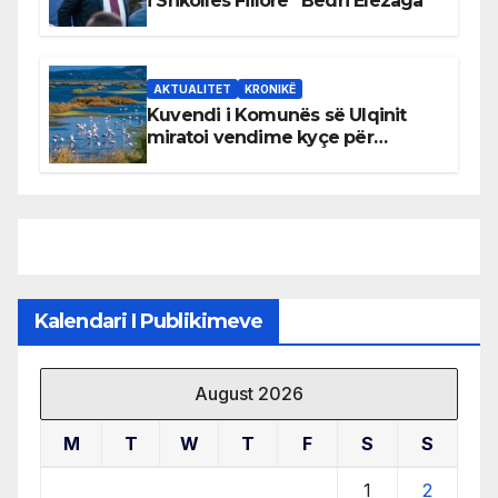
i Shkollës Fillore “Bedri Elezaga”
AKTUALITET
KRONIKË
Kuvendi i Komunës së Ulqinit
miratoi vendime kyçe për
mbrojtjen e natyrës dhe
menaxhimin e qëndrueshëm të
burimeve më të çmuara
Kalendari I Publikimeve
August 2026
M
T
W
T
F
S
S
1
2