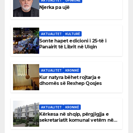
AKTUALITET
OPINIONE
Njerka pa ujë
AKTUALITET
KULTURË
Sonte hapet edicioni i 25-të i
Panairit të Librit në Ulqin
AKTUALITET
KRONIKË
Kur natyra bëhet rojtarja e
dhomës së Rexhep Qosjes
AKTUALITET
KRONIKË
Kërkesa në shqip, përgjigjja e
sekretariatit komunal vetëm në
gjuhën malazeze