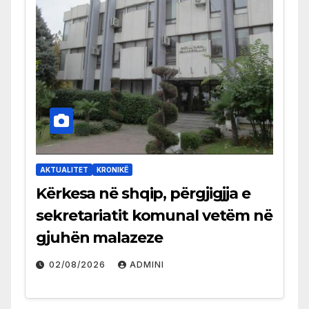
AKTUALITET
KRONIKË
Kërkesa në shqip, përgjigjja e
sekretariatit komunal vetëm në
gjuhën malazeze
02/08/2026
ADMINI