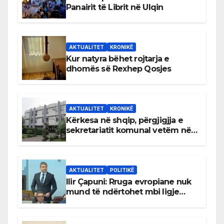
Panairit të Librit në Ulqin
AKTUALITET
KRONIKË
Kur natyra bëhet rojtarja e
dhomës së Rexhep Qosjes
AKTUALITET
KRONIKË
Kërkesa në shqip, përgjigjja e
sekretariatit komunal vetëm në
gjuhën malazeze
AKTUALITET
POLITIKË
Ilir Çapuni: Rruga evropiane nuk
mund të ndërtohet mbi ligje
antikushtetuese