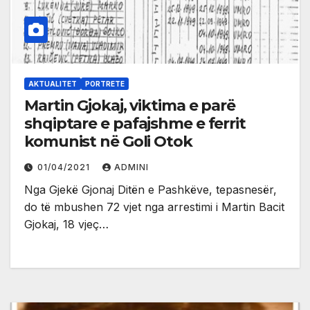
AKTUALITET
PORTRETE
Martin Gjokaj, viktima e parë
shqiptare e pafajshme e ferrit
komunist në Goli Otok
01/04/2021
ADMINI
Nga Gjekë Gjonaj Ditën e Pashkëve, tepasnesër,
do të mbushen 72 vjet nga arrestimi i Martin Bacit
Gjokaj, 18 vjeç…