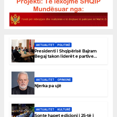
AKTUALITET
POLITIKË
Presidenti i Shqipërisë Bajram
Begaj takon liderët e partive
shqiptare në Ulqin
AKTUALITET
OPINIONE
Njerka pa ujë
AKTUALITET
KULTURË
Sonte hapet edicioni i 25-të i