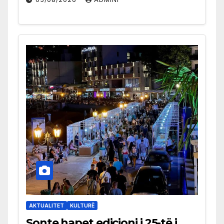
AKTUALITET
KULTURË
Sonte hapet edicioni i 25-të i