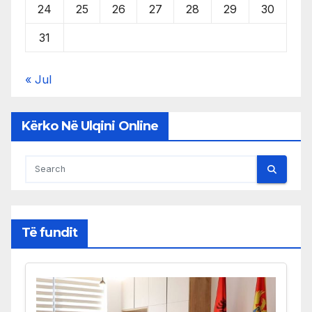
24
25
26
27
28
29
30
31
« Jul
Kërko Në Ulqini Online
Të fundit