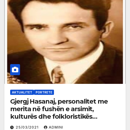
AKTUALITET
PORTRETE
Gjergj Hasanaj, personalitet me
merita në fushën e arsimit,
kulturës dhe folkloristikës
shqiptare
25/03/2021
ADMINI