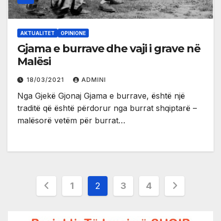
AKTUALITET
OPINIONE
Gjama e burrave dhe vaji i grave në
Malësi
18/03/2021
ADMINI
Nga Gjekë Gjonaj Gjama e burrave, është një
traditë që është përdorur nga burrat shqiptarë –
malësorë vetëm për burrat…
Posts
1
2
3
4
pagination