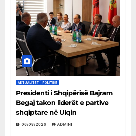
AKTUALITET
POLITIKË
Presidenti i Shqipërisë Bajram
Begaj takon liderët e partive
shqiptare në Ulqin
06/08/2026
ADMINI