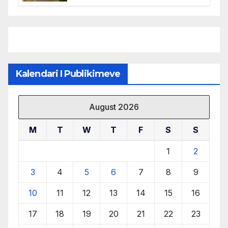
mbrojtjen e natyrës dhe
menaxhimin e qëndrueshëm të
burimeve më të çmuara
Kalendari I Publikimeve
August 2026
M
T
W
T
F
S
S
1
2
3
4
5
6
7
8
9
10
11
12
13
14
15
16
17
18
19
20
21
22
23