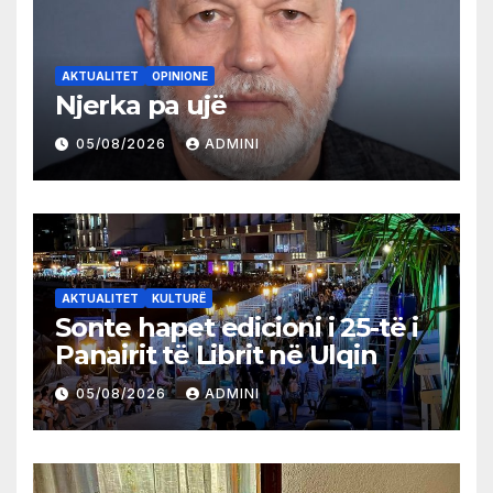
AKTUALITET
OPINIONE
Njerka pa ujë
05/08/2026
ADMINI
AKTUALITET
KULTURË
Sonte hapet edicioni i 25-të i
Panairit të Librit në Ulqin
05/08/2026
ADMINI