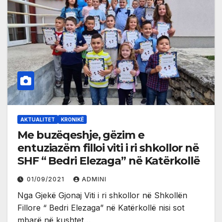
AKTUALITET
KRONIKË
Me buzëqeshje, gëzim e
entuziazëm filloi viti i ri shkollor në
SHF “ Bedri Elezaga” në Katërkollë
01/09/2021
ADMINI
Nga Gjekë Gjonaj Viti i ri shkollor në Shkollën
Fillore “ Bedri Elezaga” në Katërkollë nisi sot
mbarë në kushtet…