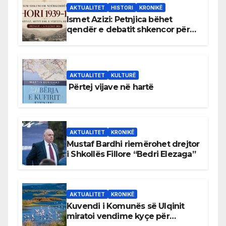
AKTUALITET
HISTORI
KRONIKË
Ismet Azizi: Petnjica bëhet
qendër e debatit shkencor për
Bihorin gjatë viteve 1939–1948
AKTUALITET
KULTURË
Përtej vijave në hartë
AKTUALITET
KRONIKË
Mustaf Bardhi riemërohet drejtor
i Shkollës Fillore “Bedri Elezaga”
AKTUALITET
KRONIKË
Kuvendi i Komunës së Ulqinit
miratoi vendime kyçe për