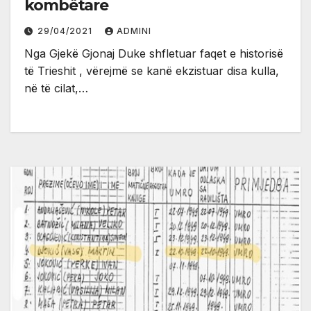
kombëtare
29/04/2021
ADMINI
Nga Gjekë Gjonaj Duke shfletuar faqet e historisë
të Trieshit , vërejmë se kanë ekzistuar disa kulla,
në të cilat,…