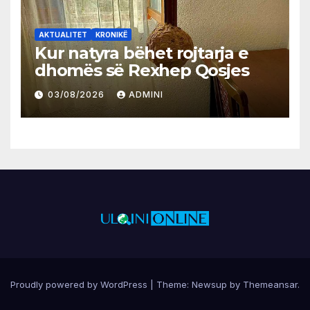
AKTUALITET
KRONIKË
Kur natyra bëhet rojtarja e
dhomës së Rexhep Qosjes
03/08/2026
ADMINI
Proudly powered by WordPress
|
Theme:
Newsup
by
Themeansar
.