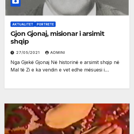
AKTUALITET
PORTRETE
Gjon Gjonaj, misionar i arsimit
shqip
27/05/2021
ADMINI
Nga Gjekë Gjonaj Në historinë e arsimit shqip në
Mal të Zi e ka vendin e vet edhe mësuesi i…