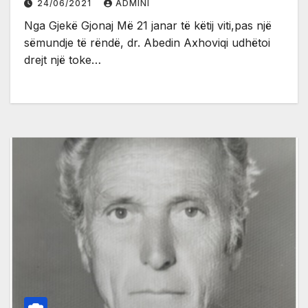
24/06/2021
ADMINI
Nga Gjekë Gjonaj Më 21 janar të këtij viti,pas një
sëmundje të rëndë, dr. Abedin Axhoviqi udhëtoi
drejt një toke…