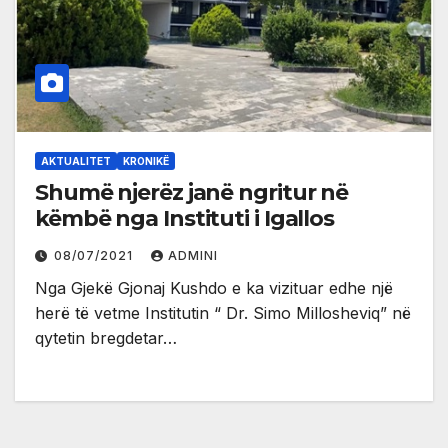
AKTUALITET
KRONIKË
Shumë njerëz janë ngritur në
këmbë nga Instituti i Igallos
08/07/2021
ADMINI
Nga Gjekë Gjonaj Kushdo e ka vizituar edhe një
herë të vetme Institutin “ Dr. Simo Millosheviq” në
qytetin bregdetar…