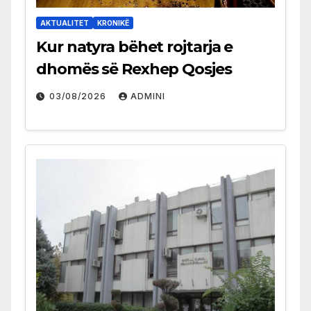
AKTUALITET
KRONIKË
Kur natyra bëhet rojtarja e
dhomës së Rexhep Qosjes
03/08/2026
ADMINI