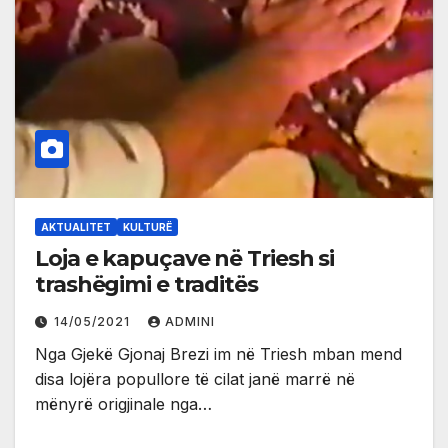
AKTUALITET
KULTURË
Loja e kapuçave në Triesh si
trashëgimi e traditës
14/05/2021
ADMINI
Nga Gjekë Gjonaj Brezi im në Triesh mban mend
disa lojëra popullore të cilat janë marrë në
mënyrë origjinale nga…