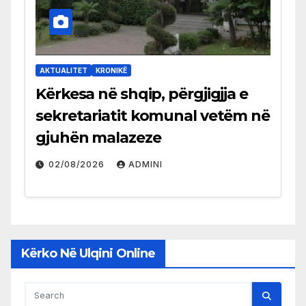
AKTUALITET
KRONIKË
Kërkesa në shqip, përgjigjja e
sekretariatit komunal vetëm në
gjuhën malazeze
02/08/2026
ADMINI
Kërko Në Ulqini Online