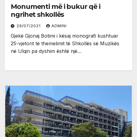
Monumenti më i bukur që i
ngrihet shkollës
29/07/2021
ADMINI
Gjekë Gjonaj Botimi i kësaj monografi kushtuar
25-vjetorit të themelimit të Shkollës së Muzikës
në Ulqin pa dyshim është një…