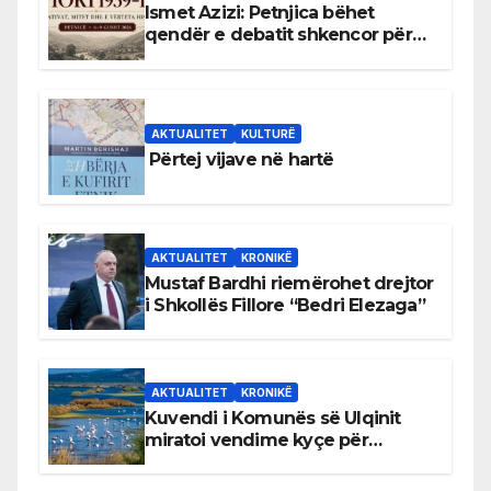
Ismet Azizi: Petnjica bëhet
qendër e debatit shkencor për
Bihorin gjatë viteve 1939–1948
AKTUALITET
KULTURË
Përtej vijave në hartë
AKTUALITET
KRONIKË
Mustaf Bardhi riemërohet drejtor
i Shkollës Fillore “Bedri Elezaga”
AKTUALITET
KRONIKË
Kuvendi i Komunës së Ulqinit
miratoi vendime kyçe për
mbrojtjen e natyrës dhe
menaxhimin e qëndrueshëm të