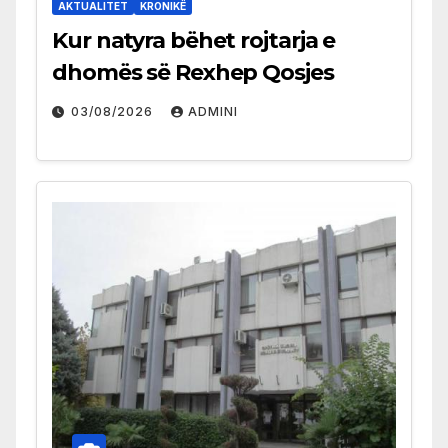
AKTUALITET
KRONIKË
Kur natyra bëhet rojtarja e
dhomës së Rexhep Qosjes
03/08/2026
ADMINI