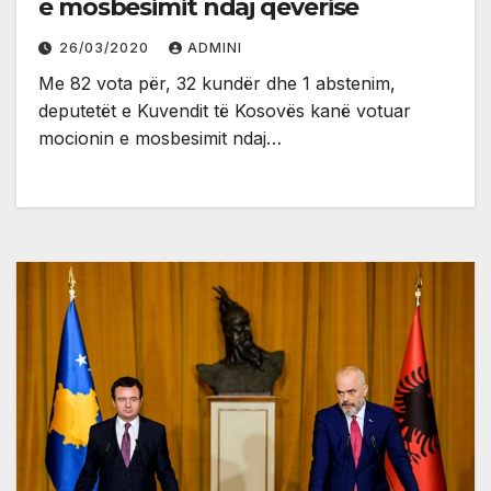
e mosbesimit ndaj qeverisë
26/03/2020
ADMINI
Me 82 vota për, 32 kundër dhe 1 abstenim,
deputetët e Kuvendit të Kosovës kanë votuar
mocionin e mosbesimit ndaj…