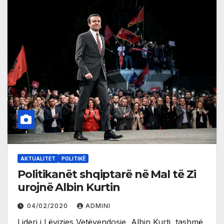
AKTUALITET
POLITIKË
Politikanët shqiptarë në Mal të Zi
urojnë Albin Kurtin
04/02/2020
ADMINI
Lideri i Lëvizjes Vetëvendosje, Albin Kurti, tashmë