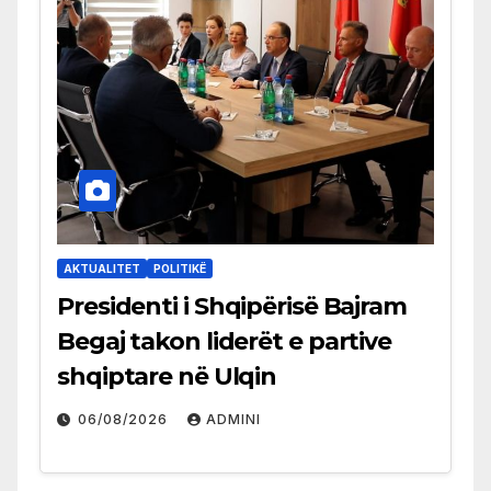
AKTUALITET
POLITIKË
Presidenti i Shqipërisë Bajram
Begaj takon liderët e partive
shqiptare në Ulqin
06/08/2026
ADMINI