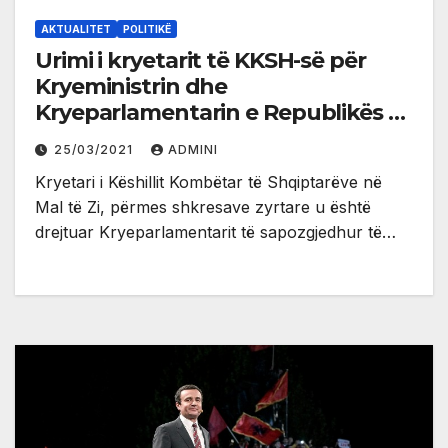
AKTUALITET
POLITIKË
Urimi i kryetarit të KKSH-së për
Kryeministrin dhe
Kryeparlamentarin e Republikës së
Kosovës
25/03/2021
ADMINI
Kryetari i Këshillit Kombëtar të Shqiptarëve në
Mal të Zi, përmes shkresave zyrtare u është
drejtuar Kryeparlamentarit të sapozgjedhur të…