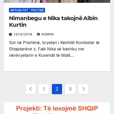
AKTUALITET
POLITIKË
Nimanbegu e Nika takojnë Albin
Kurtin
13/12/2019
ADMINI
Sot në Prishtinë, kryetari i Këshillit Kombetar të
Shqiptarëve z. Faik Nika së bashku me
nënkryetarin e Kuvendit të Malit…
Posts
1
2
3
pagination