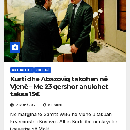
AKTUALITET
POLITIKË
Kurti dhe Abazoviq takohen në
Vjenë – Me 23 qershor anulohet
taksa 15€
21/06/2021
ADMINI
Në margjina të Samitit WB6 në Vjenë u takuan
kryeministri i Kosovës Albin Kurti dhe nënkryetari
i qeverisë së Malit…