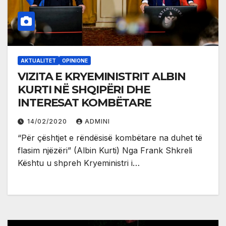
AKTUALITET
OPINIONE
VIZITA E KRYEMINISTRIT ALBIN
KURTI NË SHQIPËRI DHE
INTERESAT KOMBËTARE
14/02/2020
ADMINI
“Për çështjet e rëndësisë kombëtare na duhet të
flasim njëzëri” (Albin Kurti) Nga Frank Shkreli
Kështu u shpreh Kryeministri i…