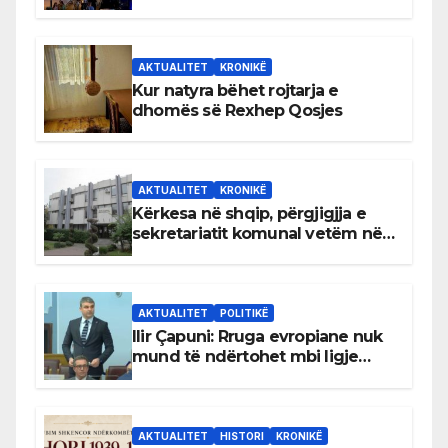
AKTUALITET
KRONIKË
Kur natyra bëhet rojtarja e
dhomës së Rexhep Qosjes
AKTUALITET
KRONIKË
Kërkesa në shqip, përgjigjja e
sekretariatit komunal vetëm në
gjuhën malazeze
AKTUALITET
POLITIKË
Ilir Çapuni: Rruga evropiane nuk
mund të ndërtohet mbi ligje
antikushtetuese
AKTUALITET
HISTORI
KRONIKË