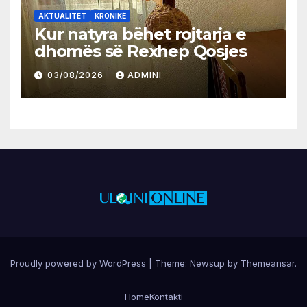
AKTUALITET
KRONIKË
Kur natyra bëhet rojtarja e
dhomës së Rexhep Qosjes
03/08/2026
ADMINI
Proudly powered by WordPress
|
Theme:
Newsup
by
Themeansar
.
Home
Kontakti