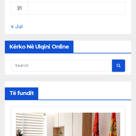
31
« Jul
Kërko Në Ulqini Online
Të fundit