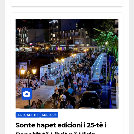
AKTUALITET
KULTURË
Sonte hapet edicioni i 25-të i