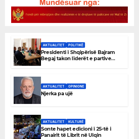
AKTUALITET
POLITIKË
Presidenti i Shqipërisë Bajram
Begaj takon liderët e partive
shqiptare në Ulqin
AKTUALITET
OPINIONE
Njerka pa ujë
AKTUALITET
KULTURË
Sonte hapet edicioni i 25-të i
Panairit të Librit në Ulqin