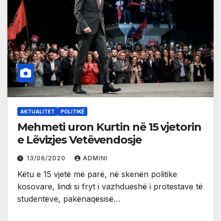
AKTUALITET
POLITIKË
Mehmeti uron Kurtin në 15 vjetorin
e Lëvizjes Vetëvendosje
13/06/2020
ADMINI
Këtu e 15 vjetë më parë, në skenën politike
kosovare, lindi si fryt i vazhdueshë i protestave të
studentëve, pakënaqësisë…