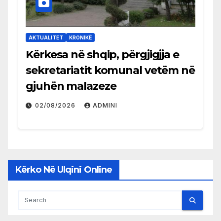
AKTUALITET
KRONIKË
Kërkesa në shqip, përgjigjja e
sekretariatit komunal vetëm në
gjuhën malazeze
02/08/2026
ADMINI
Kërko Në Ulqini Online