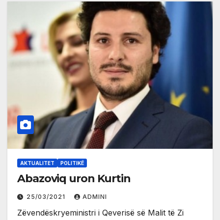
AKTUALITET
POLITIKË
Abazoviq uron Kurtin
25/03/2021
ADMINI
Zëvendëskryeministri i Qeverisë së Malit të Zi