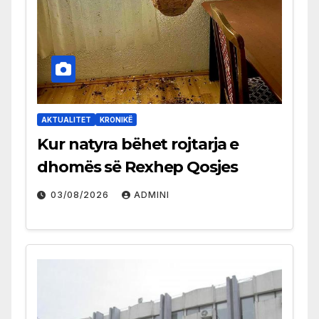
AKTUALITET
KRONIKË
Kur natyra bëhet rojtarja e
dhomës së Rexhep Qosjes
03/08/2026
ADMINI