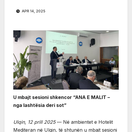
APR 14, 2025
U mbajt sesioni shkencor “ANA E MALIT –
nga lashtësia deri sot”
Ulqin, 12 prill 2025
— Në ambientet e Hotelit
Mediteran në Ulqin, të shtunën u mbajt sesioni