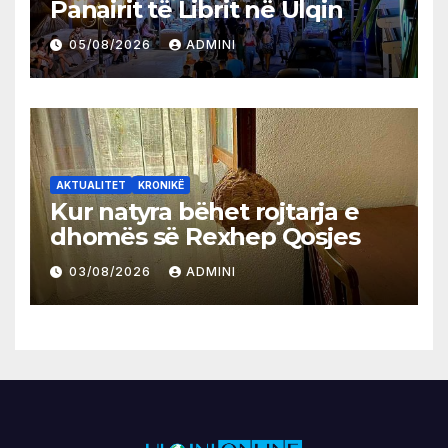
Panairit të Librit në Ulqin
05/08/2026
ADMINI
AKTUALITET
KRONIKË
Kur natyra bëhet rojtarja e
dhomës së Rexhep Qosjes
03/08/2026
ADMINI