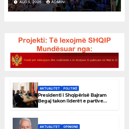
AUG 5, 2026
ADMINI
AKTUALITET
POLITIKË
Presidenti i Shqipërisë Bajram
Begaj takon liderët e partive
shqiptare në Ulqin
AKTUALITET
OPINIONE