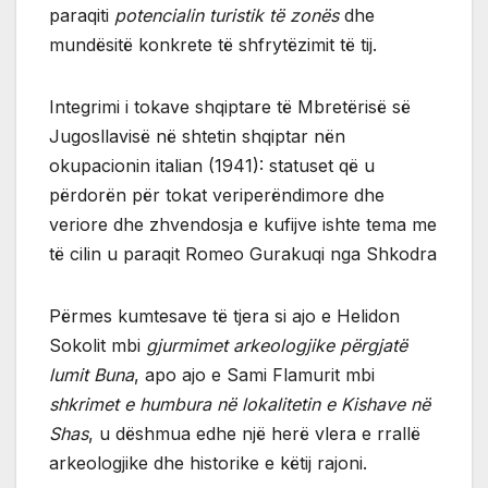
paraqiti
potencialin turistik të zonës
dhe
mundësitë konkrete të shfrytëzimit të tij.
Integrimi i tokave shqiptare të Mbretërisë së
Jugosllavisë në shtetin shqiptar nën
okupacionin italian (1941): statuset që u
përdorën për tokat veriperëndimore dhe
veriore dhe zhvendosja e kufijve ishte tema me
të cilin u paraqit Romeo Gurakuqi nga Shkodra
Përmes kumtesave të tjera si ajo e Helidon
Sokolit mbi
gjurmimet arkeologjike përgjatë
lumit Buna
, apo ajo e Sami Flamurit mbi
shkrimet e humbura në lokalitetin e Kishave në
Shas
, u dëshmua edhe një herë vlera e rrallë
arkeologjike dhe historike e këtij rajoni.