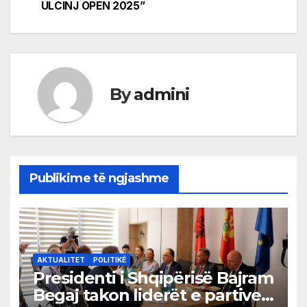
navigation
ULCINJ OPEN 2025”
By
admini
Publikime të ngjashme
AKTUALITET
POLITIKË
Presidenti i Shqipërisë Bajram
Begaj takon liderët e partive