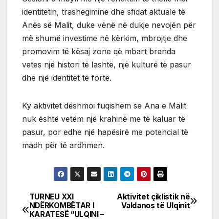
identitetin, trashëgiminë dhe sfidat aktuale të
Anës së Malit, duke vënë në dukje nevojën për
më shumë investime në kërkim, mbrojtje dhe
promovim të kësaj zone që mbart brenda
vetes një histori të lashtë, një kulturë të pasur
dhe një identitet të fortë.
Ky aktivitet dëshmoi fuqishëm se Ana e Malit
nuk është vetëm një krahinë me të kaluar të
pasur, por edhe një hapësirë me potencial të
madh për të ardhmen.
TURNEU XXI
Aktivitet çiklistik në
Post
NDËRKOMBËTAR I
Valdanos të Ulqinit
KARATESË “ULQINI –