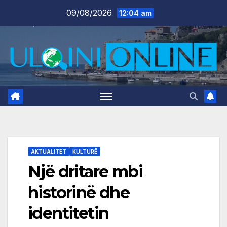
Skip
09/08/2026
12:04 am
to
content
AKTUALITET
KULTURË
Një dritare mbi
historinë dhe
identitetin