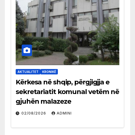
AKTUALITET
KRONIKË
Kërkesa në shqip, përgjigjja e
sekretariatit komunal vetëm në
gjuhën malazeze
02/08/2026
ADMINI