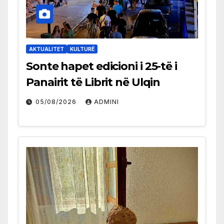
AKTUALITET
KULTURË
Sonte hapet edicioni i 25-të i
Panairit të Librit në Ulqin
05/08/2026
ADMINI