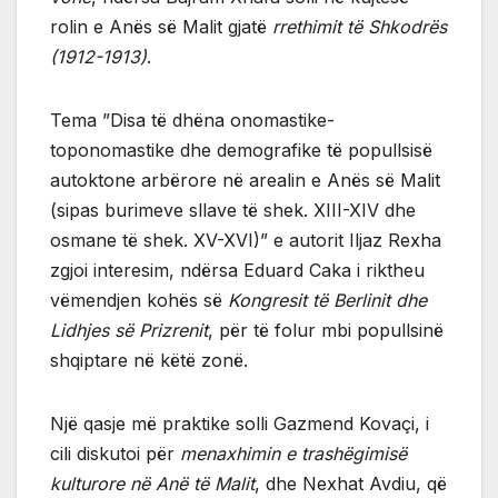
rolin e Anës së Malit gjatë
rrethimit të Shkodrës
(1912-1913)
.
Tema ”Disa të dhëna onomastike-
toponomastike dhe demografike të popullsisë
autoktone arbërore në arealin e Anës së Malit
(sipas burimeve sllave të shek. XIII-XIV dhe
osmane të shek. XV-XVI)” e autorit Iljaz Rexha
zgjoi interesim, ndërsa Eduard Caka i riktheu
vëmendjen kohës së
Kongresit të Berlinit dhe
Lidhjes së Prizrenit
, për të folur mbi popullsinë
shqiptare në këtë zonë.
Një qasje më praktike solli Gazmend Kovaçi, i
cili diskutoi për
menaxhimin e trashëgimisë
kulturore në Anë të Malit
, dhe Nexhat Avdiu, që