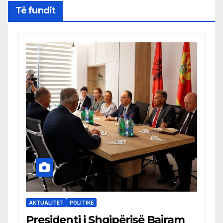
Të fundit
AKTUALITET
POLITIKË
Presidenti i Shqipërisë Bajram