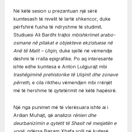
Në këtë sesion u prezantuan një sërë
kumtesash të nivelit të lartë shkencor, duke
përfshirë fusha të ndryshme të studimit.
Studiuesi Ali Bardhi trajtoi
mbishkrimet arabo-
osmane në pllakat e objekteve ekzistuese në
Anë të Malit – Ulqin
, duke sjellë në vëmendje
dëshmi të rralla epigrafike. Po aq interesante
ishte edhe kumtesa e Anton Lulgjurajt mbi
trashëgiminë prehistorike të Ulqinit dhe zonave
përreth
, e cila riktheu vëmendjen mbi rrënjët
më të hershme të qytetërimit në këtë hapësirë.
Një nga punimet më të vlerësuara ishte ai i
Ardian Muhajt, që analizoi
rënien dhe
deurbanizimin e qytetit të Shasit në mesjetën e
vonë
, ndërsa Bajram Xhafa solli në kujtesë