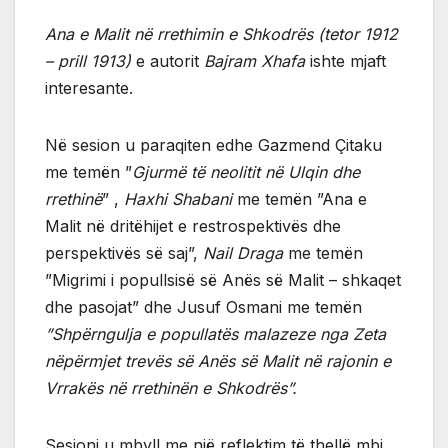
Ana e Malit në rrethimin e Shkodrës (tetor 1912
– prill 1913)
e autorit
Bajram Xhafa
ishte mjaft
interesante.
Në sesion u paraqiten edhe Gazmend Çitaku
me temën ”
Gjurmë të neolitit në Ulqin dhe
rrethinë
” ,
Haxhi Shabani
me temën ”Ana e
Malit në dritëhijet e restrospektivës dhe
perspektivës së saj”,
Nail Draga
me temën
”Migrimi i popullsisë së Anës së Malit – shkaqet
dhe pasojat” dhe Jusuf Osmani me temën
”Shpërngulja e popullatës malazeze nga Zeta
nëpërmjet trevës së Anës së Malit në rajonin e
Vrrakës në rrethinën e Shkodrës”.
Sesioni u mbyll me një reflektim të thellë mbi