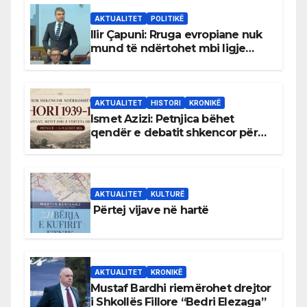
AKTUALITET
POLITIKË
Ilir Çapuni: Rruga evropiane nuk
mund të ndërtohet mbi ligje
antikushtetuese
AKTUALITET
HISTORI
KRONIKË
Ismet Azizi: Petnjica bëhet
qendër e debatit shkencor për
Bihorin gjatë viteve 1939–1948
AKTUALITET
KULTURË
Përtej vijave në hartë
AKTUALITET
KRONIKË
Mustaf Bardhi riemërohet drejtor
i Shkollës Fillore “Bedri Elezaga”