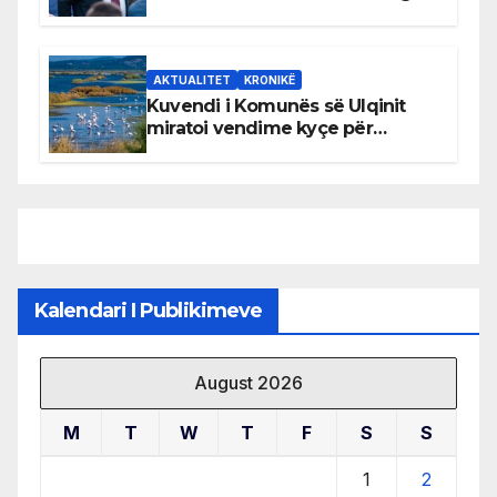
AKTUALITET
KRONIKË
Kuvendi i Komunës së Ulqinit
miratoi vendime kyçe për
mbrojtjen e natyrës dhe
menaxhimin e qëndrueshëm të
burimeve më të çmuara
Kalendari I Publikimeve
August 2026
M
T
W
T
F
S
S
1
2