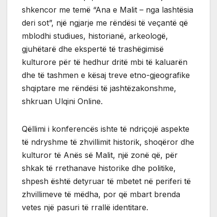
shkencor me temë “Ana e Malit – nga lashtësia
deri sot”, një ngjarje me rëndësi të veçantë që
mblodhi studiues, historianë, arkeologë,
gjuhëtarë dhe ekspertë të trashëgimisë
kulturore për të hedhur dritë mbi të kaluarën
dhe të tashmen e kësaj treve etno-gjeografike
shqiptare me rëndësi të jashtëzakonshme,
shkruan Ulqini Online.
Qëllimi i konferencës ishte të ndriçojë aspekte
të ndryshme të zhvillimit historik, shoqëror dhe
kulturor të Anës së Malit, një zonë që, për
shkak të rrethanave historike dhe politike,
shpesh është detyruar të mbetet në periferi të
zhvillimeve të mëdha, por që mbart brenda
vetes një pasuri të rrallë identitare.