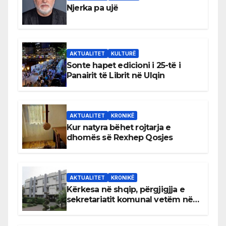
Njerka pa ujë
AKTUALITET
KULTURË
Sonte hapet edicioni i 25-të i
Panairit të Librit në Ulqin
AKTUALITET
KRONIKË
Kur natyra bëhet rojtarja e
dhomës së Rexhep Qosjes
AKTUALITET
KRONIKË
Kërkesa në shqip, përgjigjja e
sekretariatit komunal vetëm në
gjuhën malazeze