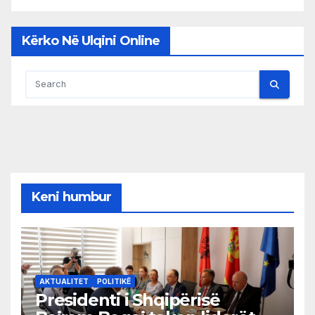
Kërko Në Ulqini Online
Keni humbur
AKTUALITET
POLITIKË
Presidenti i Shqipërisë