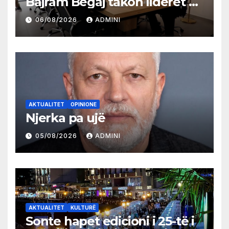
Bajram Begaj takon liderët e
partive shqiptare në Ulqin
06/08/2026
ADMINI
AKTUALITET
OPINIONE
Njerka pa ujë
05/08/2026
ADMINI
AKTUALITET
KULTURË
Sonte hapet edicioni i 25-të i