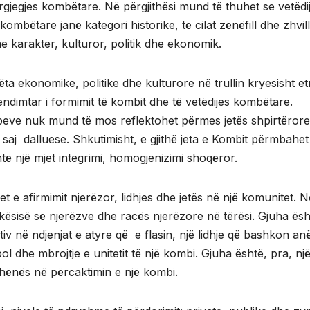
gjegjes kombëtare. Në përgjithësi mund të thuhet se vetëdi
ombëtare janë kategori historike, të cilat zënëfill dhe zhvi
 karakter, kulturor, politik dhe ekonomik.
ëta ekonomike, politike dhe kulturore në trullin kryesisht et
endimtar i formimit të kombit dhe të vetëdijes kombëtare.
mbeve nuk mund të mos reflektohet përmes jetës shpirtërore
e saj dalluese. Shkutimisht, e gjithë jeta e Kombit përmbahet
ë një mjet integrimi, homogjenizimi shoqëror.
t e afirmimit njerëzor, lidhjes dhe jetës në një komunitet. N
shkësisë së njerëzve dhe racës njerëzore në tërësi. Gjuha ës
tiv në ndjenjat e atyre që e flasin, një lidhje që bashkon an
ol dhe mbrojtje e unitetit të një kombi. Gjuha është, pra, nj
thënës në përcaktimin e një kombi.