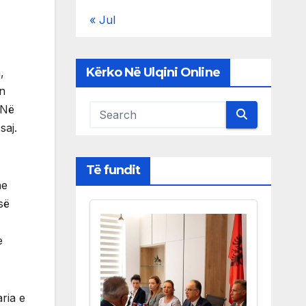
« Jul
Kërko Në Ulqini Online
,
in
 Në
saj.
Të fundit
he
së
e
aria e