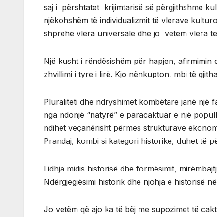
saj i përshtatet krijimtarisë së përgjithshme kul
njëkohshëm të individualizmit të vlerave kultu
shprehë vlera universale dhe jo vetëm vlera t
Një kusht i rëndësishëm për hapjen, afirmimin 
zhvillimi i tyre i lirë. Kjo nënkupton, mbi të g
Pluraliteti dhe ndryshimet kombëtare janë një f
nga ndonjë “natyrë” e paracaktuar e një populli të
ndihet veçanërisht përmes strukturave ekonomike
Prandaj, kombi si kategori historike, duhet të p
Lidhja midis historisë dhe formësimit, mirëmbajtj
Ndërgjegjësimi historik dhe njohja e historisë në
Jo vetëm që ajo ka të bëj me supozimet të cakt