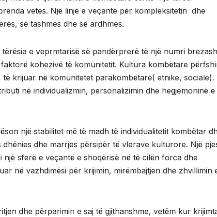
renda vetes. Një linjë e veçantë për kompleksitetin dhe
aluerës, së tashmes dhe së ardhmes.
tërësia e veprmtarisë së pandërprerë të një numri brezash
 faktorë kohezivë të komunitetit. Kultura kombëtare përfsh
 të krijuar në komunitetet parakombëtare( etnike, sociale).
ntributi në individualizmin, personalizimin dhe hegjemoninë e 
on një stabilitet më të madh të individualitetit kombëtar d
dhënies dhe marrjes përsipër të vlerave kulturore. Një pje
 si një sferë e veçantë e shoqërisë në të cilën forca dhe
ar në vazhdimësi për krijimin, mirëmbajtjen dhe zhvillimin 
itjen dhe përparimin e saj të gjithanshme, vetëm kur krijimt