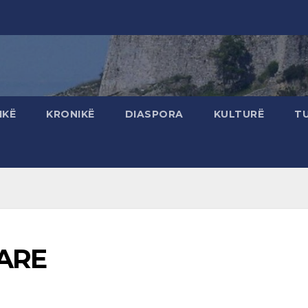
IKË
KRONIKË
DIASPORA
KULTURË
T
ARE