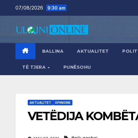
Skip
07/08/2026
9:30 am
to
content
BALLINA
AKTUALITET
POLIT
TË TJERA
PUNËSOHU
AKTUALITET
OPINIONE
VETËDIJA KOMBËT