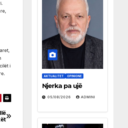
i.
re,
aret,
n
lët i
re.
AKTUALITET
OPINIONE
Njerka pa ujë
05/08/2026
ADMINI
llë
tët