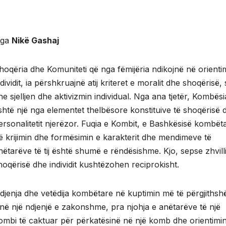
ga
Nikë Gashaj
hoqëria dhe Komuniteti që nga fëmijëria ndikojnë në orienti
ndividit, ia përshkruajnë atij kriteret e moralit dhe shoqërisë, 
he sjelljen dhe aktivizmin individual. Nga ana tjetër, Kombësi
shtë një nga elementet thelbësore konstituive të shoqërisë 
ersonalitetit njerëzor. Fuqia e Kombit, e Bashkësisë kombët
ë krijimin dhe formësimin e karakterit dhe mendimeve të
nëtarëve të tij është shumë e rëndësishme. Kjo, sepse zhvilli
hoqërisë dhe individit kushtëzohen reciprokisht.
djenja dhe vetëdija kombëtare në kuptimin më të përgjiths
anë një ndjenjë e zakonshme, pra njohja e anëtarëve të një
ombi të caktuar për përkatësinë në një komb dhe orientimi