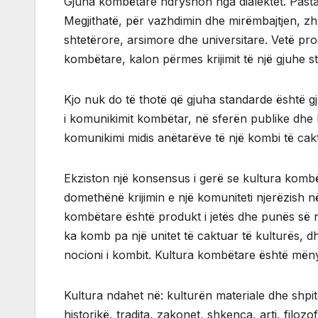
Gjuha kombëtare ndryshon nga dialektet. Pastaj,
Megjithatë, për vazhdimin dhe mirëmbajtjen, zh
shtetërore, arsimore dhe universitare. Vetë proce
kombëtare, kalon përmes krijimit të një gjuhe s
Kjo nuk do të thotë që gjuha standarde është g
i komunikimit kombëtar, në sferën publike dhe k
komunikimi midis anëtarëve të një kombi të caktu
Ekziston një konsensus i gerë se kultura kombë
domethënë krijimin e një komuniteti njerëzish n
kombëtare është produkt i jetës dhe punës së 
ka komb pa një unitet të caktuar të kulturës, 
nocioni i kombit. Kultura kombëtare është mëny
Kultura ndahet në: kulturën materiale dhe shpi
historikë, tradita, zakonet, shkenca, arti, filoz