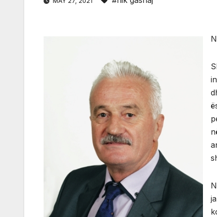
#nik gashaj
MAY 27, 2021
N
S
i
d
ë
p
n
a
s
N
j
k