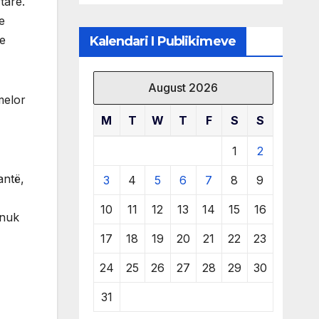
tare.
të burimeve më
e
të çmuara
re
Kalendari I Publikimeve
August 2026
melor
M
T
W
T
F
S
S
1
2
antë,
3
4
5
6
7
8
9
10
11
12
13
14
15
16
 nuk
17
18
19
20
21
22
23
24
25
26
27
28
29
30
31