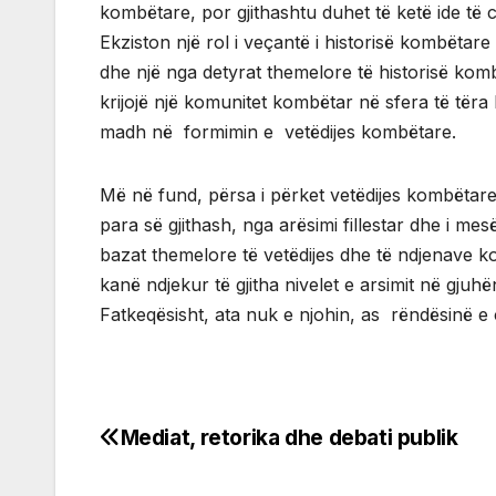
kombëtare, por gjithashtu duhet të ketë ide të c
Ekziston një rol i veçantë i historisë kombëtar
dhe një nga detyrat themelore të historisë komb
krijojë një komunitet kombëtar në sfera të tër
madh në formimin e vetëdijes kombëtare.
Më në fund, përsa i përket vetëdijes kombëtare
para së gjithash, nga arësimi fillestar dhe i
bazat themelore të vetëdijes dhe të ndjenave k
kanë ndjekur të gjitha nivelet e arsimit në gjuhë
Fatkeqësisht, ata nuk e njohin, as rëndësinë e
Mediat, retorika dhe debati publik
Post
navigation