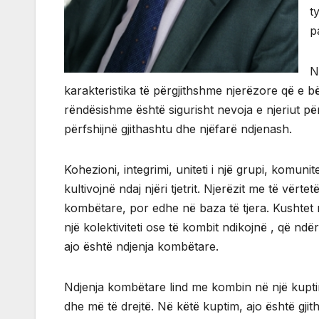
t
p
N
karakteristika të përgjithshme njerëzore që e b
rëndësishme është sigurisht nevoja e njeriut pë
përfshijnë gjithashtu dhe njëfarë ndjenash.
Kohezioni, integrimi, uniteti i një grupi, komuni
kultivojnë ndaj njëri tjetrit. Njerëzit me të vë
kombëtare, por edhe në baza të tjera. Kushtet 
një kolektiviteti ose të kombit ndikojnë , që ndër
ajo është ndjenja kombëtare.
Ndjenja kombëtare lind me kombin në një kuptim 
dhe më të drejtë. Në këtë kuptim, ajo është gjit