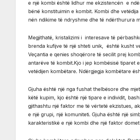
e një kombi është lidhur me ekzistencën e ndër
bënë konstituimin e kombit. Kombi dhe vetëdija k
nën ndikime të ndryshme dhe të ndërthurura me
Megjithatë, kristalizimi i interesave të përbashk
brenda kufijve të një shteti unik, është kusht v
Veçantia e qenies shoqërore të secilit prej ko
antarëve të kombit.Kjo i jep kombësisë tiparet 
vetëdijen kombëtare. Ndërgjegja kombëtare ësht
Gjuha është një nga fushat thelbësore dhe mjete
këtë kupim, kjo është një tipare e individit, ba
gjithashtu një faktor me të vërtetë ekzistues, ak
e një grupi, një komuniteti. Gjuha është një simb
karakteristikë e një kombi dhe një faktor dome