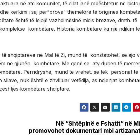
aktuara në atë komunitet, të cilat janë mbështetur në histor
e dhe kërkimi i saj për”prova” themelore të origjinës kombëta
ëtare është të lejojë vazhdimësinë midis brezave, dmth. të
a komplekse kombëtare. Historia kombëtare ka një ndikim të
 të shqiptarëve në Mal të Zi, mund të konstatohet, se ajo v
 mesëm në gjuhën kombëtare. Me qenë se, aty duhen të merre
ombëtare. Përndryshe, mund të vrehet, se tek personat të ci
n sllave, nuk është e zhvilluar vetëdija, as ndjenjat kombëta
 çështjes kombëtare shqiptare.
Në “Shtëpinë e Fshatit“ në Mi
promovohet dokumentari mbi artizana