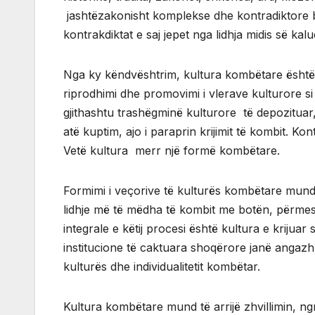
jashtëzakonisht komplekse dhe kontradiktore b
kontrakdiktat e saj jepet nga lidhja midis së k
Nga ky këndvështrim, kultura kombëtare është 
riprodhimi dhe promovimi i vlerave kulturore si
gjithashtu trashëgminë kulturore të depozituar,
atë kuptim, ajo i paraprin krijimit të kombit. Ko
Vetë kultura merr një formë kombëtare.
Formimi i veçorive të kulturës kombëtare mundës
lidhje më të mëdha të kombit me botën, përmes 
integrale e këtij procesi është kultura e krijuar
institucione të caktuara shoqërore janë angazhu
kulturës dhe individualitetit kombëtar.
Kultura kombëtare mund të arrijë zhvillimin, ngr