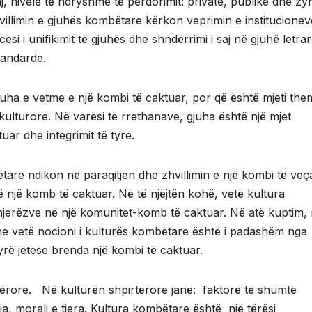
 nivele të ndryshme të përdorimit: private, publike dhe zyr
villimin e gjuhës kombëtare kërkon veprimin e institucionev
si i unifikimit të gjuhës dhe shndërrimi i saj në gjuhë letra
tandarde.
juha e vetme e një kombi të caktuar, por që është mjeti the
ulturore. Në varësi të rrethanave, gjuha është një mjet
ar dhe integrimit të tyre.
tare ndikon në paraqitjen dhe zhvillimin e një kombi të veç
ë një komb të caktuar. Në të njëjtën kohë, vetë kultura
njerëzve në një komunitet-komb të caktuar. Në atë kuptim,
dhe vetë nocioni i kulturës kombëtare është i padashëm nga
rë jetese brenda një kombi të caktuar.
tërore. Në kulturën shpirtërore janë: faktorë të shumtë
ofia, morali e tjera. Kultura kombëtare është një tërësi