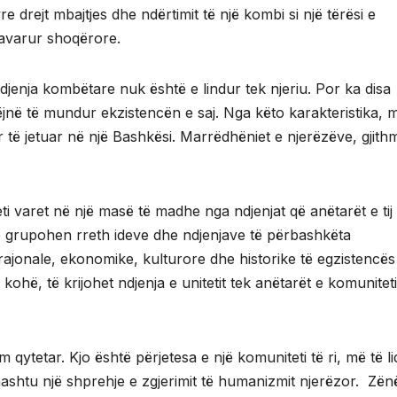
yre drejt mbajtjes dhe ndërtimit të një kombi si një tërësi e
avarur shoqërore.
djenja kombëtare nuk është e lindur tek njeriu. Por ka disa
ëjnë të mundur ekzistencën e saj. Nga këto karakteristika, 
r të jetuar në një Bashkësi. Marrëdhëniet e njerëzëve, gjit
teti varet në një masë të madhe nga ndjenjat që anëtarët e tij
rtetë grupohen rreth ideve dhe ndjenjave të përbashkëta
rajonale, ekonomike, kulturore dhe historike të egzistencës
 kohë, të krijohet ndjenja e unitetit tek anëtarët e komunitet
qytetar. Kjo është përjetesa e një komuniteti të ri, më të l
hashtu një shprehje e zgjerimit të humanizmit njerëzor. Zënëf