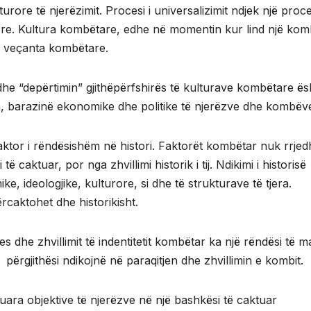
turore të njerëzimit. Procesi i universalizimit ndjek një proc
rore. Kultura kombëtare, edhe në momentin kur lind një kom
ë veçanta kombëtare.
dhe “depërtimin” gjithëpërfshirës të kulturave kombëtare ës
jitha, barazinë ekonomike dhe politike të njerëzve dhe kombëv
aktor i rëndësishëm në histori. Faktorët kombëtar nuk rrjed
 caktuar, por nga zhvillimi historik i tij. Ndikimi i historisë
, ideologjike, kulturore, si dhe të strukturave të tjera.
ërcaktohet dhe historikisht.
es dhe zhvillimit të indentitetit kombëtar ka një rëndësi të 
 përgjithësi ndikojnë në paraqitjen dhe zhvillimin e kombit.
uara objektive të njerëzve në një bashkësi të caktuar