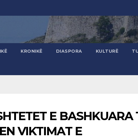
IKË
KRONIKË
DIASPORA
KULTURË
T
SHTETET E BASHKUARA 
N VIKTIMAT E