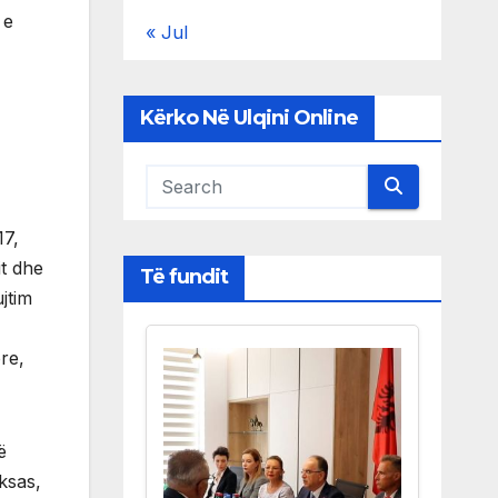
 e
« Jul
Kërko Në Ulqini Online
17,
it dhe
Të fundit
jtim
re,
ë
ksas,