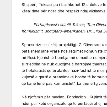
Shqipëri, Teksasi po i bashkohet 12 shteteve të
kësaj date për nder dhe respekt ndaj viktimave 
Përfaqësuesi i shtetit Teksas, Tom Olive
Komunizmit, shqiptaro-amerikanën, Dr. Elida Da
Sponsorizuesi i këtij projektligji, Z. Oliverson 
pafajshëm janë vrarë nga regjimet komuniste ç’p
në Rusi. Kjo është humbja më e madhe në njerëz
si rrjedhim ne nuk guxojmë ti harrojmë tmerret
të holokaustit që brutaliteti nazi-fashist të mo
kujtesë e qartë e premtimeve boshe të komunist
që kanë lënë pas komunistët”, ka thenë ligjvensi
Në njoftimin për median, Fondacioni i Kujtimit 
nder për këtë organizatë që të përfaqësohej në