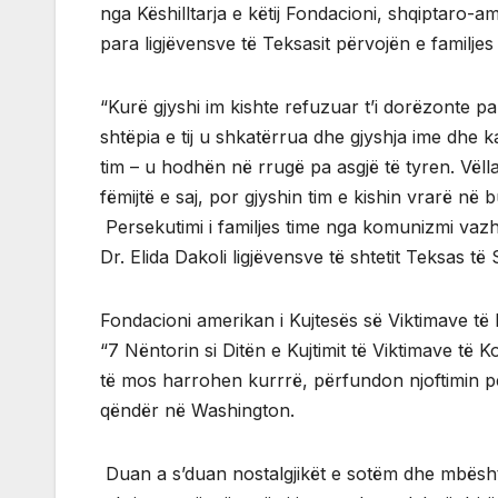
nga Këshilltarja e këtij Fondacioni, shqiptaro-am
para ligjëvensve të Teksasit përvojën e familjes
“Kurë gjyshi im kishte refuzuar t’i dorëzonte p
shtëpia e tij u shkatërrua dhe gjyshja ime dhe ka
tim – u hodhën në rrugë pa asgjë të tyren. Vëll
fëmijtë e saj, por gjyshin tim e kishin vrarë në 
Persekutimi i familjes time nga komunizmi vazh
Dr. Elida Dakoli ligjëvensve të shtetit Teksas t
Fondacioni amerikan i Kujtesës së Viktimave të
“7 Nëntorin si Ditën e Kujtimit të Viktimave të 
të mos harrohen kurrrë, përfundon njoftimin p
qëndër në Washington.
Duan a s’duan nostalgjikët e sotëm dhe mbështet