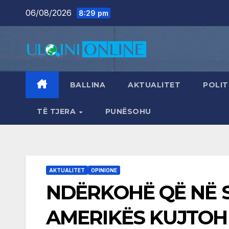
Skip
06/08/2026
8:29 pm
to
content
BALLINA
AKTUALITET
POLIT
TË TJERA
PUNËSOHU
AKTUALITET
OPINIONE
NDËRKOHË QË NË 
AMERIKËS KUJTOHE