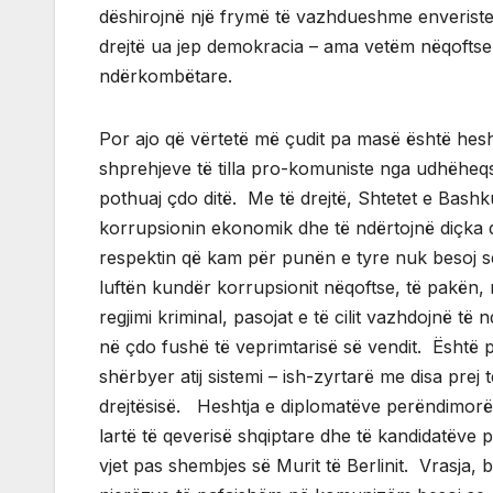
dëshirojnë një frymë të vazhdueshme enveriste 
drejtë ua jep demokracia – ama vetëm nëqoftse 
ndërkombëtare.
Por ajo që vërtetë më çudit pa masë është hesh
shprehjeve të tilla pro-komuniste nga udhëheqsi
pothuaj çdo ditë. Me të drejtë, Shtetet e Bash
korrupsionin ekonomik dhe të ndërtojnë diçka që 
respektin që kam për punën e tyre nuk besoj s
luftën kundër korrupsionit nëqoftse, të pakën,
regjimi kriminal, pasojat e të cilit vazhdojnë 
në çdo fushë të veprimtarisë së vendit. Është p
shërbyer atij sistemi – ish-zyrtarë me disa prej
drejtësisë. Heshtja e diplomatëve perëndimorë 
lartë të qeverisë shqiptare dhe të kandidatëve p
vjet pas shembjes së Murit të Berlinit. Vrasja,