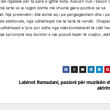
të dal ngadalë për ta parë e gjithë bota. Askush nuk i beson
ë lartë se ai regjim kishte më shumë gjëra pozitive se sa
t. Një pretendim i tillë është aq i pa përgjegjëshëm dhe i pa
te elektorale, nga udhëheqsit më të lartë të vendit. Shqipër
udhëheqsit e tyre por edhe nga ndërkombëtarët të cilët he
 që sprovojnë keq durimin e një populli tepër të vuajtur, at
Labinot Ramadani, pasioni për muzikën 
aktri