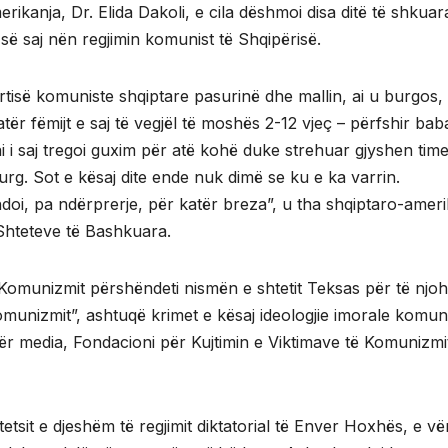
erikanja, Dr. Elida Dakoli, e cila dëshmoi disa ditë të shkuar
 së saj nën regjimin komunist të Shqipërisë.
artisë komuniste shqiptare pasurinë dhe mallin, ai u burgos,
tër fëmijt e saj të vegjël të moshës 2-12 vjeç – përfshir bab
ai i saj tregoi guxim për atë kohë duke strehuar gjyshen tim
burg. Sot e kësaj dite ende nuk dimë se ku e ka varrin.
doi, pa ndërprerje, për katër breza”, u tha shqiptaro-ameri
ë Shteteve të Bashkuara.
 Komunizmit përshëndeti nismën e shtetit Teksas për të njoh
Komunizmit”, ashtuqë krimet e kësaj ideologjie imorale komun
ër media, Fondacioni për Kujtimin e Viktimave të Komunizmi
sit e djeshëm të regjimit diktatorial të Enver Hoxhës, e vë