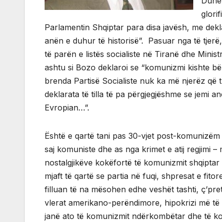
Duhet
glori
Parlamentin Shqiptar para disa javësh, me dekl
anën e duhur të historisë”. Pasuar nga të tjerë
të parën e listës socialiste në Tiranë dhe Ministri
ashtu si Bozo deklaroi se “komunizmi kishte bë
brenda Partisë Socialiste nuk ka më njerëz që 
deklarata të tilla të pa përgjegjëshme se jemi
Evropian…”.
Është e qartë tani pas 30-vjet post-komunizëm
saj komuniste dhe as nga krimet e atij regjimi 
nostalgjikëve kokëfortë të komunizmit shqiptar 
mjaft të qartë se partia në fuqi, shpresat e fit
filluan të na mësohen edhe veshët tashti, ç’pre
vlerat amerikano-perëndimore, hipokrizi më të
janë ato të komunizmit ndërkombëtar dhe të komu