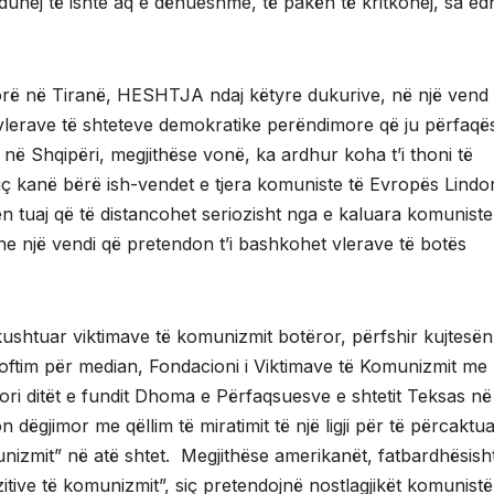
uhej të ishte aq e dënueshme, të pakën të kritkohej, sa ed
rë në Tiranë, HESHTJA ndaj këtyre dukurive, në një vend 
s vlerave të shteteve demokratike perëndimore që ju përfaqë
në Shqipëri, megjithëse vonë, ka ardhur koha t’i thoni të
iç kanë bërë ish-vendet e tjera komuniste të Evropës Lindo
 tuaj që të distancohet seriozisht nga e kaluara komuniste
dhe një vendi që pretendon t’i bashkohet vlerave të botës
 kushtuar viktimave të komunizmit botëror, përfshir kujtesën
joftim për median, Fondacioni i Viktimave të Komunizmit me
i ditët e fundit Dhoma e Përfaqsuesve e shtetit Teksas në
dëgjimor me qëllim të miratimit të një ligji për të përcaktu
munizmit” në atë shtet. Megjithëse amerikanët, fatbardhësish
itive të komunizmit”, siç pretendojnë nostlagjikët komunist