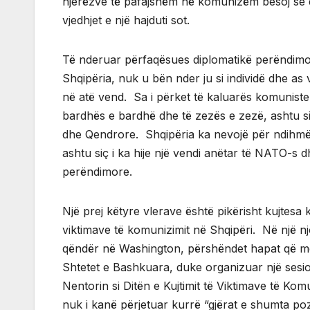
njerëzve të pafajshëm në komunizëm besoj se d
vjedhjet e një hajduti sot.
Të nderuar përfaqësues diplomatikë perëndimo
Shqipëria, nuk u bën nder ju si individë dhe a
në atë vend. Sa i përket të kaluarës komuniste 
bardhës e bardhë dhe të zezës e zezë, ashtu s
dhe Qendrore. Shqipëria ka nevojë për ndihmën
ashtu siç i ka hije një vendi anëtar të NATO-s 
perëndimore.
Një prej këtyre vlerave është pikërisht kujtesa
viktimave të komunizimit në Shqipëri. Në një n
qëndër në Washington, përshëndet hapat që mor
Shtetet e Bashkuara, duke organizuar një sesion 
Nentorin si Ditën e Kujtimit të Viktimave të Ko
nuk i kanë përjetuar kurrë “gjërat e shumta poz