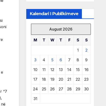
he
të burimeve më
të çmuara
Kalendari I Publikimeve
si
soni
August 2026
re
M
T
W
T
F
S
S
1
2
3
4
5
6
7
8
9
10
11
12
13
14
15
16
 e
17
18
19
20
21
22
23
24
25
26
27
28
29
30
ar “7
t,
31
ë në