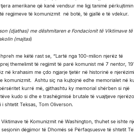
 tjera amerikane që kanë vendsur me ligj tanimë përkujtimin
të regjimeve të komunizmit në botë, të gjallë e të vdekur.
rson (djathas) me dëshmitaren e Fondacionit të Viktimave të
kolin (majtas
)
u shpreh me këtë rast se, “Lartë nga 100-milion njerëz të
rej themelimit të regjimit të parë komunist më 7 nentor, 19
 në krahasim me çdo ngjarje tjetër në historinë e njerëzim
 e komunizmit. Ashtu siç na kujtojnë edhe memorialet në ku
s përsëritet kurrë më, gjithashtu ky memorial shërben si një
ëve kudo si dhe e trashëgimisë brutale të vuajtjeve njerëzo
 i shtetit Teksas, Tom Oliverson.
të Viktimave të Komunizmit në Washington, thuhet se ishte nj
 sesjonin dëgjimor të Dhomës së Përfaqsuesve të shtetit Te