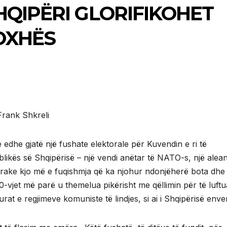
HQIPËRI GLORIFIKOHET
HOXHËS
rank Shkreli
 edhe gjatë një fushate elektorale për Kuvendin e ri të
likës së Shqipërisë – një vendi anëtar të NATO-s, një alea
rake kjo më e fuqishmja që ka njohur ndonjëherë bota dhe
70-vjet më parë u themelua pikërisht me qëllimin për të luftu
turat e regjimeve komuniste të lindjes, si ai i Shqipërisë enver