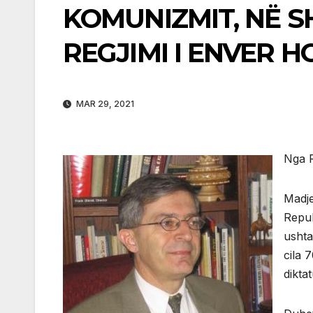
KOMUNIZMIT, NË S
REGJIMI I ENVER 
MAR 29, 2021
Nga F
Madje
Repub
ushta
cila 
dikta