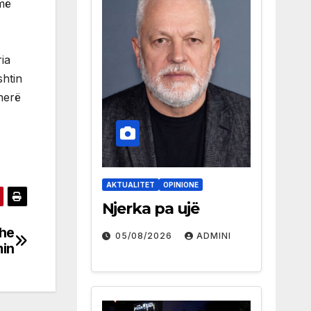
 më
ia
shtin
ëherë
AKTUALITET
OPINIONE
Njerka pa ujë
dhe
05/08/2026
ADMINI
min