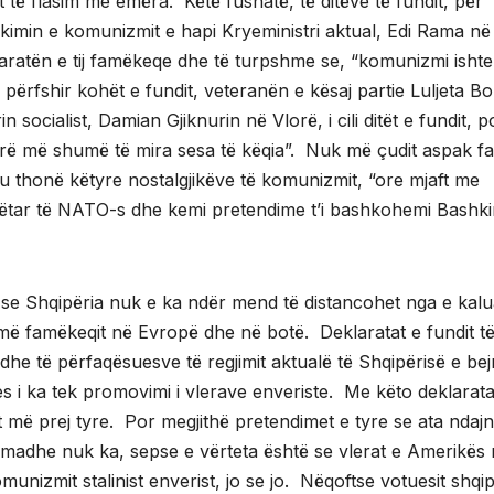
 të flasim me emëra. Këtë fushatë, të ditëve të fundit, për
fikimin e komunizmit e hapi Kryeministri aktual, Edi Rama në
aratën e tij famëkeqe dhe të turpshme se, “komunizmi ishte
, përfshir kohët e fundit, veteranën e kësaj partie Luljeta 
n socialist, Damian Gjiknurin në Vlorë, i cili ditët e fundit, p
rë më shumë të mira sesa të këqia”. Nuk më çudit aspak fa
tu thonë këtyre nostalgjikëve të komunizmit, “ore mjaft me
 anëtar të NATO-s dhe kemi pretendime t’i bashkohemi Bashki
 se Shqipëria nuk e ka ndër mend të distancohet nga e kalu
– më famëkeqit në Evropë dhe në botë. Deklaratat e fundit t
dhe të përfaqësuesve të regjimit aktualë të Shqipërisë e be
ores i ka tek promovimi i vlerave enveriste. Me këto deklarata
t më prej tyre. Por megjithë pretendimet e tyre se ata ndaj
 madhe nuk ka, sepse e vërteta është se vlerat e Amerikës
nizmit stalinist enverist, jo se jo. Nëqoftse votuesit shqi