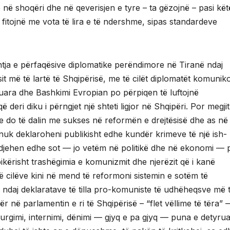
në shoqëri dhe në qeverisjen e tyre – ta gëzojnë – pasi kët
fitojnë me vota të lira e të ndershme, sipas standardeve
tja e përfaqësive diplomatike perëndimore në Tiranë ndaj
t më të lartë të Shqipërisë, me të cilët diplomatët komunik
kuara dhe Bashkimi Evropian po përpiqen të luftojnë
deri diku i përngjet një shteti ligjor në Shqipëri. Por megji
e do të dalin me sukses në reformën e drejtësisë dhe as në
 nuk deklaroheni publikisht edhe kundër krimeve të një ish-
të ndjehen edhe sot — jo vetëm në politikë dhe në ekonomi — 
ikërisht trashëgimia e komunizmit dhe njerëzit që i kanë
 të cilëve kini në mend të reformoni sistemin e sotëm të
ndaj deklaratave të tilla pro-komuniste të udhëheqsve më 
ër në parlamentin e ri të Shqipërisë – “flet vëllime të tëra”
 burgimi, internimi, dënimi — gjyq e pa gjyq — puna e detyrua