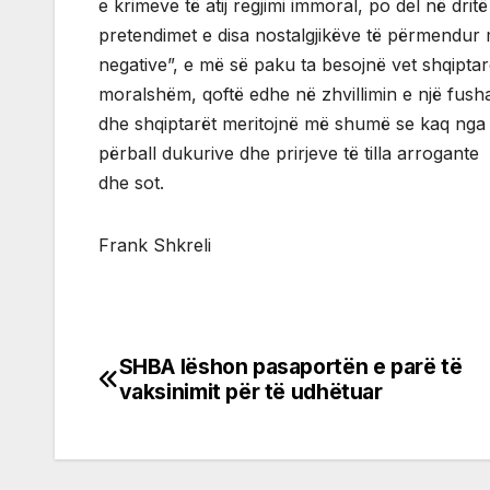
e krimeve të atij regjimi immoral, po del në dri
pretendimet e disa nostalgjikëve të përmendur m
negative”, e më së paku ta besojnë vet shqiptarë
moralshëm, qoftë edhe në zhvillimin e një fusha
dhe shqiptarët meritojnë më shumë se kaq nga 
përball dukurive dhe prirjeve të tilla arrogante
dhe sot.
Frank Shkreli
SHBA lëshon pasaportën e parë të
Post
vaksinimit për të udhëtuar
navigation