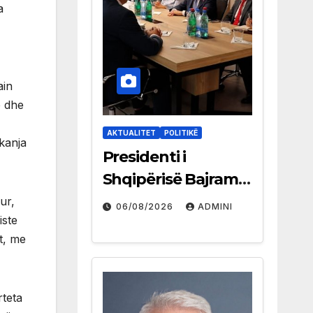
a
ain
e dhe
AKTUALITET
POLITIKË
kanja
Presidenti i
Shqipërisë Bajram
Begaj takon liderët
ur,
06/08/2026
ADMINI
iste
e partive shqiptare
t, me
në Ulqin
rteta