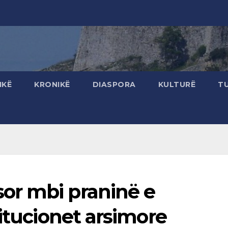
IKË
KRONIKË
DIASPORA
KULTURË
T
or mbi praninë e
titucionet arsimore