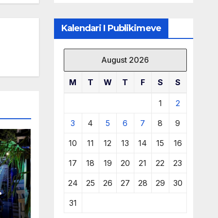
të burimeve më
të çmuara
Kalendari I Publikimeve
August 2026
M
T
W
T
F
S
S
1
2
3
4
5
6
7
8
9
10
11
12
13
14
15
16
17
18
19
20
21
22
23
24
25
26
27
28
29
30
 në
31