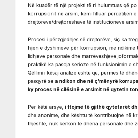
Në kuadër të një projekti të ri hulumtues që po
korrupsionit në arsim, kemi filluar përgatitjen 
drejtorëve/drejtoreshave të institucioneve arsim
Procesi i përzgjedhjes së drejtorëve, siç ka t
hijen e dyshimeve për korrupsion, me ndikime të 
lidhjeve personale dhe marrëveshjeve joformale
praktikë ka pasoja serioze në funksionimin e shk
Qëllimi i kësaj analize është që, përmes të dh
pasqyrë se
a ndikon dhe në ç’mënyrë korrupsi
ky proces në cilësinë e arsimit në qytetin to
Për këtë arsye,
i ftojmë të gjithë qytetarët dh
dhe anonime, dhe kështu të kontribuojnë në kri
thjeshtë, nuk kërkon të dhëna personale dhe zg