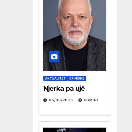
AKTUALITET
OPINIONE
Njerka pa ujë
05/08/2026
ADMINI