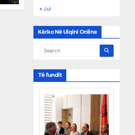
« Jul
Kërko Në Ulqini Online
Të fundit