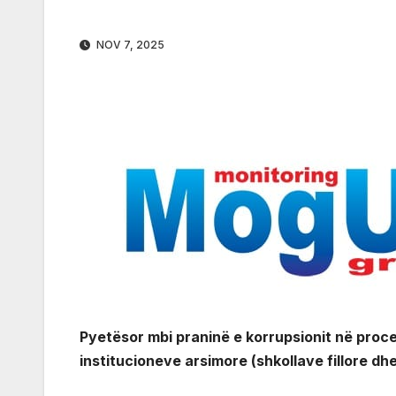
NOV 7, 2025
Pyetësor mbi praninë e korrupsionit në proc
institucioneve arsimore (shkollave fillore dh