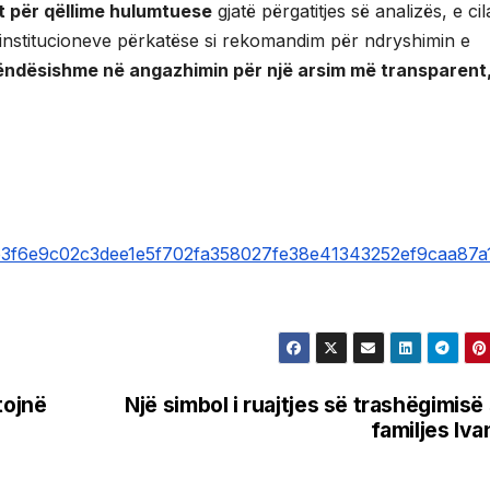
t për qëllime hulumtuese
gjatë përgatitjes së analizës, e ci
 institucioneve përkatëse si rekomandim për ndryshimin e
 rëndësishme në angazhimin për një arsim më transparent
f1b3f6e9c02c3dee1e5f702fa358027fe38e41343252ef9caa87a
tojnë
Një simbol i ruajtjes së trashëgimisë
familjes Iva