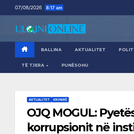
Skip
07/08/2026
8:17 am
to
content
BALLINA
AKTUALITET
POLIT
TË TJERA
PUNËSOHU
AKTUALITET
KRONIKË
OJQ MOGUL: Pyetës
korrupsionit në ins