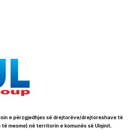
esin e përzgjedhjes së drejtorëve/drejtoreshave të
e të mesme) në territorin e komunës së Ulqinit.