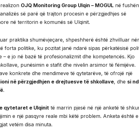
 realizon
OJQ Monitoring Group Ulqin – MOGUL
në fushën
e analizës së parë që trajton procesin e përzgjedhjes së
ore në territorin e komunës së Ulqinit.
reguar praktika shumëvjeçare, shpeshherë është zhvilluar në
forta politike, ku pozitat janë ndarë sipas përkatësisë polit
 – e jo në bazë të profesionalizmit dhe kompetencës. Kjo
ollave, punësimin e stafit dhe nivelin arsimor të fëmijëve.
ënave konkrete dhe mendimeve të qytetarëve, të ofrojë një
oni në përzgjedhjen e drejtuesve të shkollave
, dhe
si n
në
.
e qytetaret e Ulqinit
të marrin pjesë në një anketë të shku
jimin e një pasqyre reale mbi këtë problem. Anketa është e
jat vetëm disa minuta.