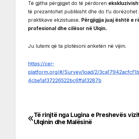
Të gjitha përgjigjet do të përdoren
ekskluzivish
të prezantohet publikisht dhe do t’u dorëzohet
praktikave ekzistuese.
Përgjigjja juaj është e
profesional dhe cilësor në Ulqin.
Ju lutemi që ta plotësoni anketën në vijim.
https://cer-
platform.org/#/Survey/load/2/3ca17942acfc
4cbe1a137226522bc6ffa13287b
Të rinjtë nga Lugina e Preshevës vizi
Post
Ulqinin dhe Malësinë
navigation