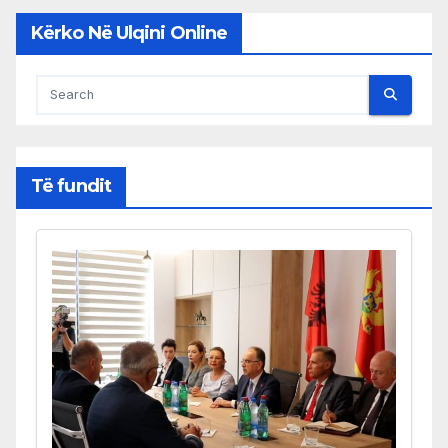
Kërko Në Ulqini Online
Të fundit