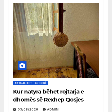
AKTUALITET
KRONIKË
Kur natyra bëhet rojtarja e
dhomës së Rexhep Qosjes
03/08/2026
ADMINI