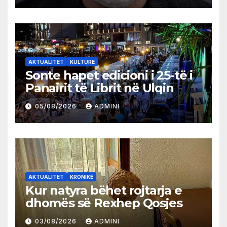
AKTUALITET
KULTURË
Sonte hapet edicioni i 25-të i
Panairit të Librit në Ulqin
05/08/2026
ADMINI
AKTUALITET
KRONIKË
Kur natyra bëhet rojtarja e
dhomës së Rexhep Qosjes
03/08/2026
ADMINI