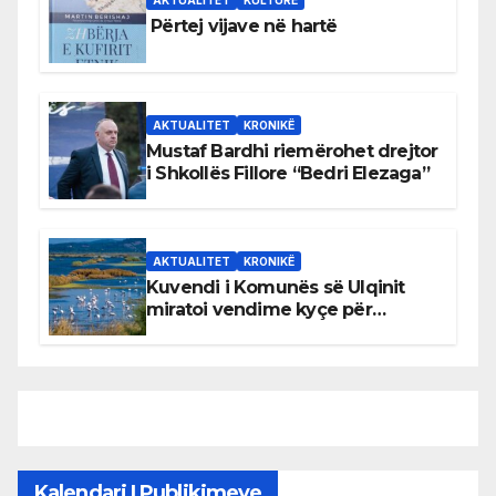
AKTUALITET
KULTURË
Përtej vijave në hartë
AKTUALITET
KRONIKË
Mustaf Bardhi riemërohet drejtor
i Shkollës Fillore “Bedri Elezaga”
AKTUALITET
KRONIKË
Kuvendi i Komunës së Ulqinit
miratoi vendime kyçe për
mbrojtjen e natyrës dhe
menaxhimin e qëndrueshëm të
burimeve më të çmuara
Kalendari I Publikimeve