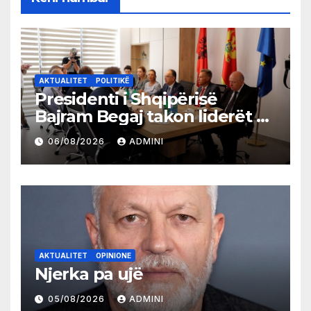
AKTUALITET
POLITIKË
Presidenti i Shqipërisë
Bajram Begaj takon liderët e
partive shqiptare në Ulqin
06/08/2026
ADMINI
AKTUALITET
OPINIONE
Njerka pa ujë
05/08/2026
ADMINI