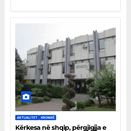
AKTUALITET
KRONIKË
Kërkesa në shqip, përgjigjja e