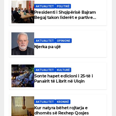
AKTUALITET
POLITIKË
Presidenti i Shqipërisë Bajram
Begaj takon liderët e partive
shqiptare në Ulqin
AKTUALITET
OPINIONE
Njerka pa ujë
AKTUALITET
KULTURË
Sonte hapet edicioni i 25-të i
Panairit të Librit në Ulqin
AKTUALITET
KRONIKË
Kur natyra bëhet rojtarja e
dhomës së Rexhep Qosjes