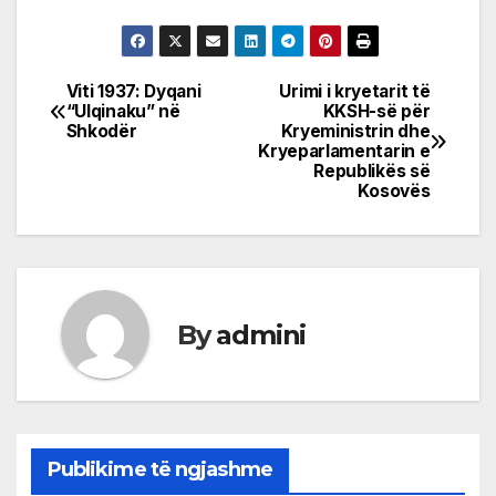
Viti 1937: Dyqani
Urimi i kryetarit të
Post
“Ulqinaku” në
KKSH-së për
Shkodër
Kryeministrin dhe
navigation
Kryeparlamentarin e
Republikës së
Kosovës
By
admini
Publikime të ngjashme