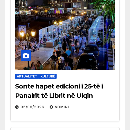
AKTUALITET
KULTURË
Sonte hapet edicioni i 25-të i
Panairit të Librit në Ulqin
05/08/2026
ADMINI