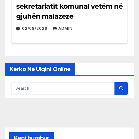
sekretariatit komunal vetëm në
gjuhën malazeze
02/08/2026
ADMINI
Kërko Në Ulqini Online
Keni humbur