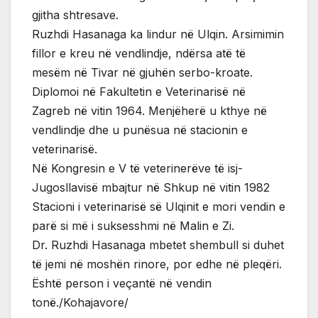
gjitha shtresave.
Ruzhdi Hasanaga ka lindur në Ulqin. Arsimimin
fillor e kreu në vendlindje, ndërsa atë të
mesëm në Tivar në gjuhën serbo-kroate.
Diplomoi në Fakultetin e Veterinarisë në
Zagreb në vitin 1964. Menjëherë u kthye në
vendlindje dhe u punësua në stacionin e
veterinarisë.
Në Kongresin e V të veterinerëve të isj-
Jugosllavisë mbajtur në Shkup në vitin 1982
Stacioni i veterinarisë së Ulqinit e mori vendin e
parë si më i suksesshmi në Malin e Zi.
Dr. Ruzhdi Hasanaga mbetet shembull si duhet
të jemi në moshën rinore, por edhe në pleqëri.
Është person i veçantë në vendin
tonë./Kohajavore/