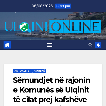
Skip
08/08/2026
6:43 pm
to
content
AKTUALITET
KRONIKË
Sëmundjet në rajonin
e Komunës së Ulqinit
të cilat prej kafshëve