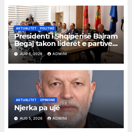
AKTUALITET
POLITIKË
Presidenti i Shqipërisë Bajram
Begaj takon liderët e partive
shqiptare në Ulqin
AUG 6, 2026
ADMINI
AKTUALITET
OPINIONE
Njerka pa ujë
AUG 5, 2026
ADMINI