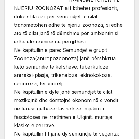
NJERIU-ZOONOZAT ai i kthehet profesionit,
duke shkruar për sëmundjet të cilat
transmetohen edhe te njeriu-zoonoza, si edhe
ato të cilat janë të dëmshme për ambientin si
edhe ekonominë në përgjithësi.
Në kapitullin e pare: Sëmundjet e grupit
Zoonoza(antropozoonoza) janë përshkrua
këto sëmundje të kafshëve: tuberkulozë,
antraksi-plasja, trikeneloza, ekinokokoza,
cenuroza, tërbimi etj.
Në kapitullin e dytë janë sëmundjet të cilat
rrezikojnë dhe dëmtojnë ekonominë e vendit
në tërësi: gëlbaza-fascioloza, mjekimi i
fasciotosës në rrethinën e Ulqinit, murtaja
klasike e derrave.
Në kapitullin III janë dy sëmundje të veçanta: