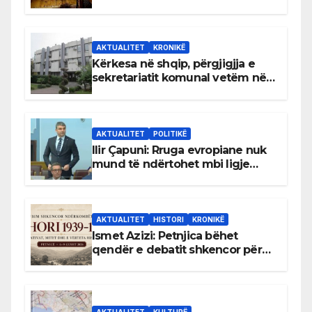
AKTUALITET
KRONIKË
Kërkesa në shqip, përgjigjja e
sekretariatit komunal vetëm në
gjuhën malazeze
AKTUALITET
POLITIKË
Ilir Çapuni: Rruga evropiane nuk
mund të ndërtohet mbi ligje
antikushtetuese
AKTUALITET
HISTORI
KRONIKË
Ismet Azizi: Petnjica bëhet
qendër e debatit shkencor për
Bihorin gjatë viteve 1939–1948