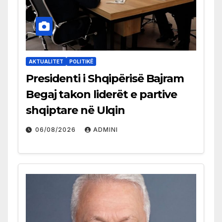
AKTUALITET
POLITIKË
Presidenti i Shqipërisë Bajram
Begaj takon liderët e partive
shqiptare në Ulqin
06/08/2026
ADMINI