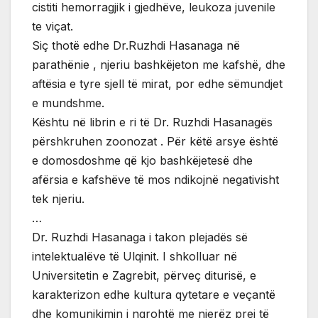
cistiti hemorragjik i gjedhëve, leukoza juvenile
te viçat.
Siç thotë edhe Dr.Ruzhdi Hasanaga në
parathënie , njeriu bashkëjeton me kafshë, dhe
aftësia e tyre sjell të mirat, por edhe sëmundjet
e mundshme.
Kështu në librin e ri të Dr. Ruzhdi Hasanagës
përshkruhen zoonozat . Për këtë arsye është
e domosdoshme që kjo bashkëjetesë dhe
afërsia e kafshëve të mos ndikojnë negativisht
tek njeriu.
…
Dr. Ruzhdi Hasanaga i takon plejadës së
intelektualëve të Ulqinit. I shkolluar në
Universitetin e Zagrebit, përveç diturisë, e
karakterizon edhe kultura qytetare e veçantë
dhe komunikimin i ngrohtë me njerëz prej të