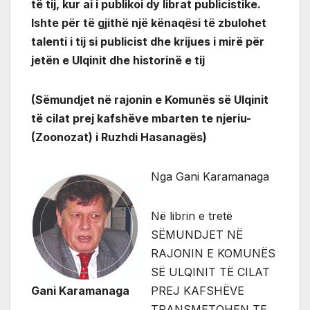
të tij, kur ai i publikoi dy librat publicistike.
Ishte për të gjithë një kënaqësi të zbulohet
talenti i tij si publicist dhe krijues i mirë për
jetën e Ulqinit dhe historinë e tij
(Sëmundjet në rajonin e Komunës së Ulqinit
të cilat prej kafshëve mbarten te njeriu-
(Zoonozat) i Ruzhdi Hasanagës)
Nga Gani Karamanaga
Në librin e tretë
SËMUNDJET NË
RAJONIN E KOMUNËS
SË ULQINIT TË CILAT
Gani Karamanaga
PREJ KAFSHËVE
TRANSMETOHEN TE