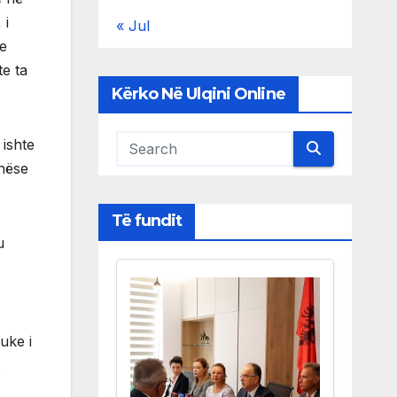
 i
« Jul
me
te ta
Kërko Në Ulqini Online
 ishte
nëse
Të fundit
u
uke i
.