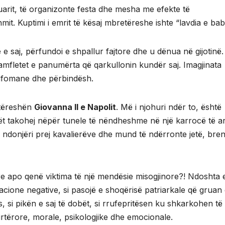
tuarit, të organizonte festa dhe mesha me efekte të
mit. Kuptimi i emrit të kësaj mbretëreshe ishte “lavdia e baba
 saj, përfundoi e shpallur fajtore dhe u dënua në gijotinë. M
mfletet e panumërta që qarkullonin kundër saj. Imagjinata
imfomane dhe përbindësh.
etëreshën
Giovanna II e Napolit
. Më i njohuri ndër to, është
lët takohej nëpër tunele të nëndheshme në një karrocë të ar
 ndonjëri prej kavalierëve dhe mund të ndërronte jetë, bre
re apo qenë viktima të një mendësie misogjinore?! Ndoshta 
cione negative, si pasojë e shoqërisë patriarkale që gruan
, si pikën e saj të dobët, si rrufepritësen ku shkarkohen të 
pirtërore, morale, psikologjike dhe emocionale.