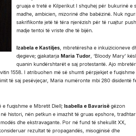
gruaja e tretë e Kilperikut I shquhej për bukurinë e s
madhe, ambicien, mizorinë dhe babëzinë. Nuk ngurr
sakrifikonte jetë të tëra njerëzish për të ruajtur push
madje tentoi të vriste dhe të bijën.
Izabela e Kastiljes
, mbretëresha e inkuizicioneve d
djegieve; gjakatarja
Maria Tudor
, ‘Bloody Mary’ kës
quanin kundërshtarët e saj protestantë. Ajo mbretër
 vitin 1558. I atribuohen më së shumti përpjekjet e fuqishme
mit të saj pesëvjeçar, Maria numëronte mbi 280 disidentë f
 e fuqishme e Mbretit Diell;
Isabella e Bavarisë
gëzon
 në histori, nën petkun e imazhit të gruas epshore, tradhta
 modës dhe ekstravagante. Por në fund të shekullit XX,
konsideruar rezultat të propagandës, misogjinisë dhe