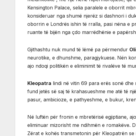
Kensington Palace, selia paralele e oborrit mbr
konsideruar nga shumë njerëz si dashnori i du
oborrin e Londrës ishin të rralla, pasi nëna e 
ruante të bijën nga çdo marrëdhënie e papërsht
Gjithashtu nuk mund të lëmë pa përmendur
Ol
neurotike, e dhunshme, paragjykuese. Nën kom
ajo ndoqi politikën e eliminimit të rivalëve të 
Kleopatra
lindi në vitin 69 para erës sonë dh
fund jetës së saj të krahasueshme me atë të një
pasur, ambicioze, e pathyeshme, e bukur, krenar
Në luftën për fronin e mbretërisë egjiptiane, aj
eliminuar mizorisht me ndihmën e romakëve. D
Zërat e kohës transmetonin për Kleopatrën se is