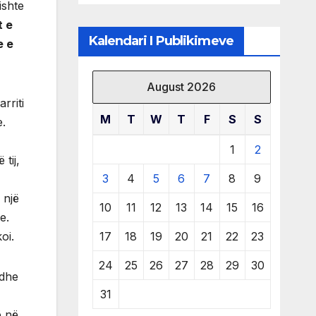
ishte
të burimeve më
të çmuara
t e
Kalendari I Publikimeve
e e
August 2026
rriti
M
T
W
T
F
S
S
e.
1
2
 tij,
3
4
5
6
7
8
9
 një
10
11
12
13
14
15
16
e.
17
18
19
20
21
22
23
oi.
24
25
26
27
28
29
30
 dhe
31
ë në