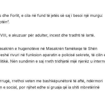
he Forlit, e cila në fund të jetës së saj i besoi një murgu:
otën”.
 VIII, e akuzuar për adulter, incest dhe tradhti të lartë.
masakrën e hugenotëve në Masakrën famëkeqe të Shën
eshë rivuri në funksion aparatin e policisë sekrete, të cilin 
itikë. Nën sundimin e saj rreth tridhjetë mijë njerëz u inter
rrugë, rrethoi veten me bashkëpunëtorë të aftë, ndërmori
n e social, por njihet edhe si gruaja që ia shiti mbretërinë