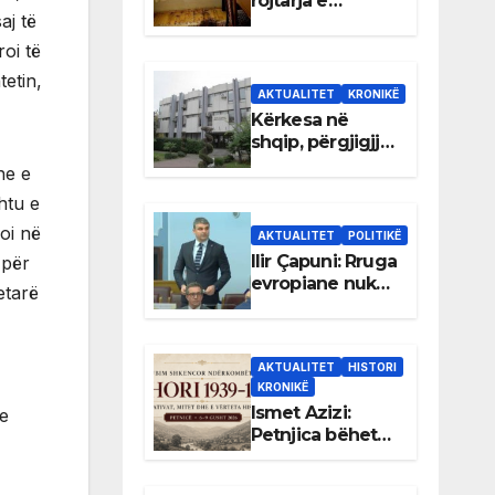
rojtarja e
aj të
dhomës së
Rexhep Qosjes
oi të
tetin,
AKTUALITET
KRONIKË
Kërkesa në
shqip, përgjigjja
e sekretariatit
he e
komunal vetëm
htu e
në gjuhën
malazeze
oi në
AKTUALITET
POLITIKË
Ilir Çapuni: Rruga
 për
evropiane nuk
etarë
mund të
ndërtohet mbi
ligje
AKTUALITET
HISTORI
antikushtetuese
KRONIKË
Ismet Azizi:
re
Petnjica bëhet
qendër e
debatit