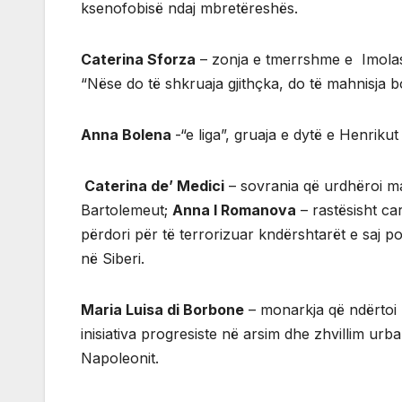
ksenofobisë ndaj mbretëreshës.
Caterina Sforza
– zonja e tmerrshme e Imolas d
“Nëse do të shkruaja gjithçka, do të mahnisja b
Anna Bolena
-“e liga”, gruaja e dytë e Henrikut
Caterina de’ Medici
– sovrania që urdhëroi 
Bartolemeut;
Anna I Romanova
– rastësisht car
përdori për të terrorizuar kndërshtarët e saj pol
në Siberi.
Maria Luisa di Borbone
– monarkja që ndërtoi 
inisiativa progresiste në arsim dhe zhvillim urba
Napoleonit.