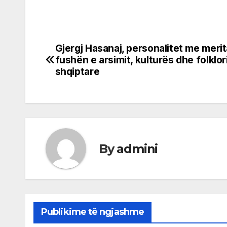
Gjergj Hasanaj, personalitet me meri
Post
fushën e arsimit, kulturës dhe folklor
navigation
shqiptare
By
admini
Publikime të ngjashme