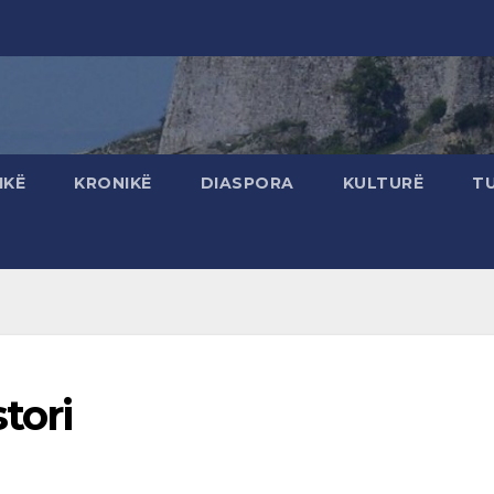
IKË
KRONIKË
DIASPORA
KULTURË
T
tori