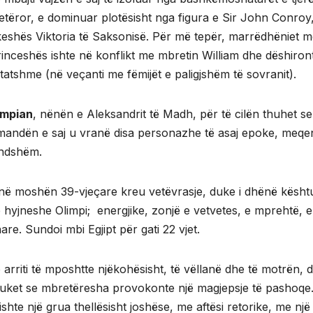
etëror, e dominuar plotësisht nga figura e Sir John Conroy,
keshës Viktoria të Saksonisë. Për më tepër, marrëdhëniet 
princeshës ishte në konflikt me mbretin William dhe dëshiron
atshme (në veçanti me fëmijët e paligjshëm të sovranit).
impian
, nënën e Aleksandrit të Madh, për të cilën thuhet se
andën e saj u vranë disa personazhe të asaj epoke, meqe
mundshëm.
e në moshën 39-vjeçare kreu vetëvrasje, duke i dhënë kësht
 hyjneshe Olimpi; energjike, zonjë e vetvetes, e mprehtë, e
e. Sundoi mbi Egjipt për gati 22 vjet.
o arriti të mposhtte njëkohësisht, të vëllanë dhe të motrën, d
uket se mbretëresha provokonte një magjepsje të pashoqe
hte një grua thellësisht joshëse, me aftësi retorike, me një