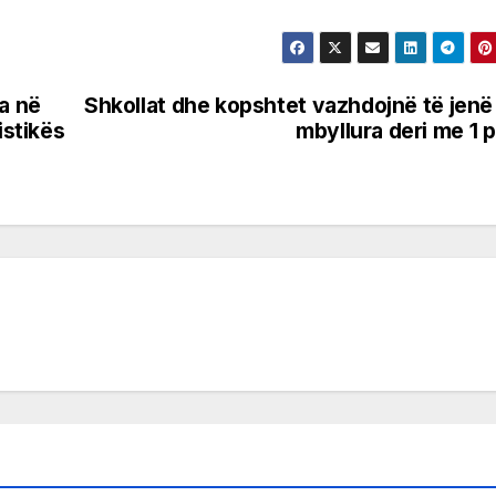
ta në
Shkollat dhe kopshtet vazhdojnë të jenë
istikës
mbyllura deri me 1 pr