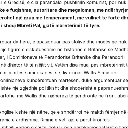
e Greqisë, e cila parandaloi pushtimin komunist, por nuk 
e e fuqishme, autoritare dhe megaloman, me ndërhyrje
erohet një grua me temperament, me vullnet të fortë dh
 i shoqi Mbreti Pal, gjatë mbretërimit të tyre.
rcuar dy herë, e apasionuar pas stolive dhe modës që nuk a
jë figurë e diskutueshme në historinë e Britanisë së Madh
ar, i Dominioneve të Perandorisë Britanike dhe Perandori i
në dhjetor të të njëjtit vit. Vetëm disa muaj pas mbretërimit të
ozuar martesë amerikanes së divorcuar Wallis Simpson.
i Dominioneve kundërshtuan martesën, duke argumentuar se
ishte një zgjedhje politikisht dhe shoqërisht e papranueshm
artohej me Wallis dhe njëherazi të qëndronte në fron, abdik
nglisë kishte një nënë, që e shndërroi në makth fëmijërinë
rania e ardhshme. Rininë e vet, ajo e përshkroi “disi
 mbajti vajzën e saj të izoluar nga bashkëmoshatarët e tjer