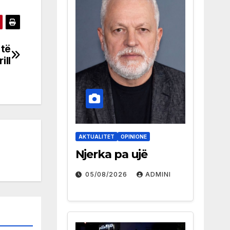
 të
ill
AKTUALITET
OPINIONE
Njerka pa ujë
05/08/2026
ADMINI