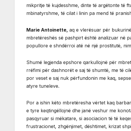
mikpritje të kujdesshme, dinte të argëtonte të f
mbinatyrshme, të cilat i linin pa mend të pranish
Marie Antoinette,
aq e vlerësuar për bukurinë e
mbretëreshës së pashpirt është analizuar në pa
popullore e shndërroi atë në një prostitutë, n
Shumë legjenda epshore qarkullojnë për mbr
rrëfimi për dashnorët e saj të shumtë, me të ci
por veset e saj nuk përfundonin me kaq, sepse
atyre tuneleve.
Por a ishin këto mbretëresha vërtet kaq barba
e tyre keqtingëllojnë dhe janë veshur me konota
pasqyruar si mëkatare, si asociacion të të keqes
frustracionet, zhgënjimet, dështimet, krizat sh