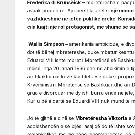
Frederika di Brunsëick
– mbretëresha e paepur 
aspak popullore. Ajo përshkruhet si
një monark
vazhdueshme në jetën politike greke. Konsid
cila luajti një rol protagonist, më shumë se sa
Wallis Simpson –
amerikania ambicioze, e divo
dot të bëhej mbretëreshë, duke mbetur kështu n
Eduardi VIII ishte mbret i Mbretërisë së Bashku
Indisë, nga 20 janari 1936 deri në abdikimin e tij 
ai shkaktoi një krizë kushtetuese duke i prop
Kryeministri i Mbretërisë së Bashkuar dhe ai 
grua e divorcuar me dy ish-burra ende në jetë, 
Kur u bë e qartë se Eduardi VIII nuk mund të m
Jo të gjithë e dinë se
Mbretëresha Viktoria
e A
adoleshencën e së bijës, asaj që do të ishte sov
melankolike”, me një nënë hipermbrojtëse, që e