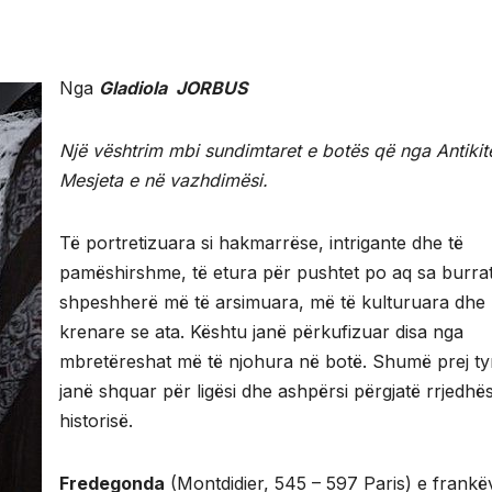
Nga
Gladiola JORBUS
Një vështrim mbi sundimtaret e botës që nga Antikite
Mesjeta e në vazhdimësi.
Të portretizuara si hakmarrëse, intrigante dhe të
pamëshirshme, të etura për pushtet po aq sa burrat
shpeshherë më të arsimuara, më të kulturuara dhe
krenare se ata. Kështu janë përkufizuar disa nga
mbretëreshat më të njohura në botë. Shumë prej ty
janë shquar për ligësi dhe ashpërsi përgjatë rrjedhë
historisë.
Fredegonda
(Montdidier, 545 – 597 Paris) e frankë