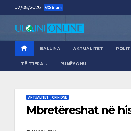
Skip
07/08/2026
6:35 pm
to
content
BALLINA
AKTUALITET
POLIT
TË TJERA
PUNËSOHU
AKTUALITET
OPINIONE
Mbretëreshat në his