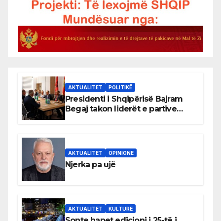
AKTUALITET
POLITIKË
Presidenti i Shqipërisë Bajram
Begaj takon liderët e partive
shqiptare në Ulqin
AKTUALITET
OPINIONE
Njerka pa ujë
AKTUALITET
KULTURË
Sonte hapet edicioni i 25-të i