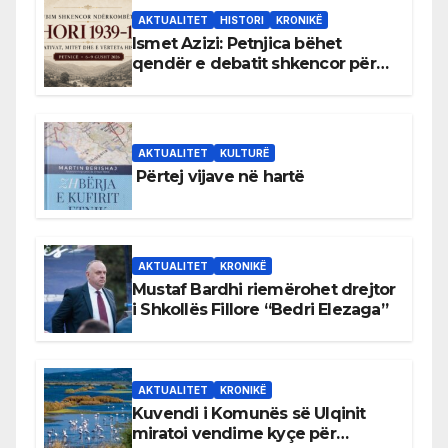
AKTUALITET
HISTORI
KRONIKË
Ismet Azizi: Petnjica bëhet
qendër e debatit shkencor për
Bihorin gjatë viteve 1939–1948
AKTUALITET
KULTURË
Përtej vijave në hartë
AKTUALITET
KRONIKË
Mustaf Bardhi riemërohet drejtor
i Shkollës Fillore “Bedri Elezaga”
AKTUALITET
KRONIKË
Kuvendi i Komunës së Ulqinit
miratoi vendime kyçe për