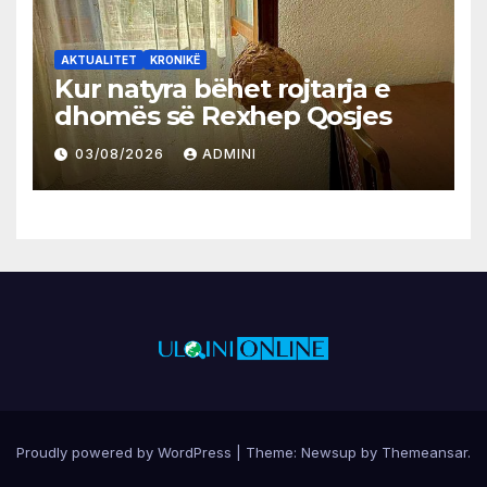
AKTUALITET
KRONIKË
Kur natyra bëhet rojtarja e
dhomës së Rexhep Qosjes
03/08/2026
ADMINI
Proudly powered by WordPress
|
Theme:
Newsup
by
Themeansar
.