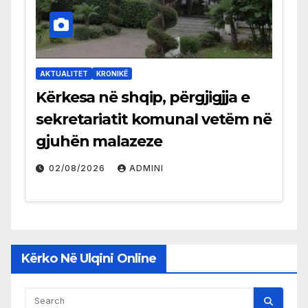
AKTUALITET
KRONIKË
Kërkesa në shqip, përgjigjja e
sekretariatit komunal vetëm në
gjuhën malazeze
02/08/2026
ADMINI
Kërko Në Ulqini Online