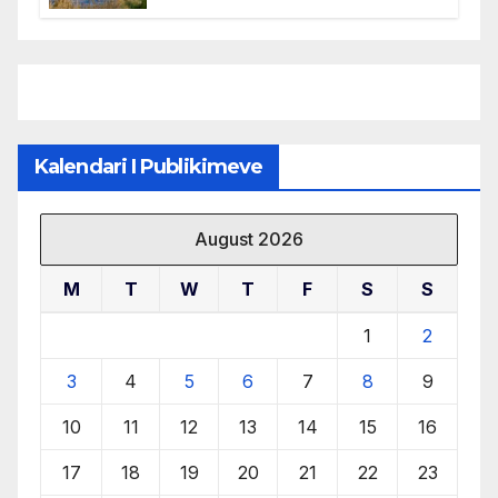
mbrojtjen e natyrës dhe
menaxhimin e qëndrueshëm të
burimeve më të çmuara
Kalendari I Publikimeve
August 2026
M
T
W
T
F
S
S
1
2
3
4
5
6
7
8
9
10
11
12
13
14
15
16
17
18
19
20
21
22
23