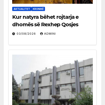
AKTUALITET
KRONIKË
Kur natyra bëhet rojtarja e
dhomës së Rexhep Qosjes
03/08/2026
ADMINI