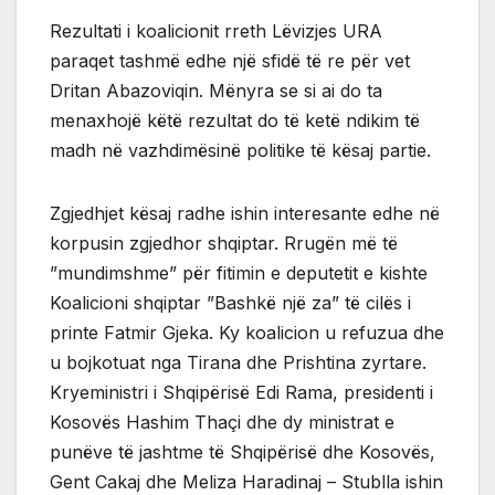
Rezultati i koalicionit rreth Lëvizjes URA
paraqet tashmë edhe një sfidë të re për vet
Dritan Abazoviqin. Mënyra se si ai do ta
menaxhojë këtë rezultat do të ketë ndikim të
madh në vazhdimësinë politike të kësaj partie.
Zgjedhjet kësaj radhe ishin interesante edhe në
korpusin zgjedhor shqiptar. Rrugën më të
”mundimshme” për fitimin e deputetit e kishte
Koalicioni shqiptar ”Bashkë një za” të cilës i
printe Fatmir Gjeka. Ky koalicion u refuzua dhe
u bojkotuat nga Tirana dhe Prishtina zyrtare.
Kryeministri i Shqipërisë Edi Rama, presidenti i
Kosovës Hashim Thaçi dhe dy ministrat e
punëve të jashtme të Shqipërisë dhe Kosovës,
Gent Cakaj dhe Meliza Haradinaj – Stublla ishin