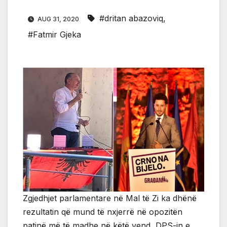
#dritan abazoviq
,
AUG 31, 2020
#Fatmir Gjeka
Zgjedhjet parlamentare në Mal të Zi ka dhënë
rezultatin që mund të nxjerrë në opozitën
patinë më të madhe në këtë vend, DPS-in e