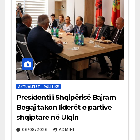
AKTUALITET
POLITIKË
Presidenti i Shqipërisë Bajram
Begaj takon liderët e partive
shqiptare në Ulqin
06/08/2026
ADMINI