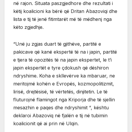
në rajon. Situata paszgjedhore dhe rezultati i
këtij koalicioni ka bërë që Dritan Abazoviqi dhe
lista e tij të jenë fitimtarët më të mëdhenj nga
këto zgjedhje.
“Unë ju zgjas duart të gjithëve, partitë e
pakicave që kanë ekspertë të na i japin, partitë
e tjera të opozitës të na japin ekspertet, le t’i
japin ekspertët e tyre çdokush që dëshiron
ndryshime. Koha e skllevërve ka mbaruar, ne
meritojmë kohën e Evropës, kozmopolitizmit,
lirisë, drejtësisë, të vërtetës, dinjitetin. Le të
fluturojnë flamingot nga Kriporja dhe të sjellin
mesazhin e paqes dhe ndryshimit “, kështu
deklaroi Abazoviq në fjalën e tij në tubimin
koalicionit që ai prin në Ulqin.