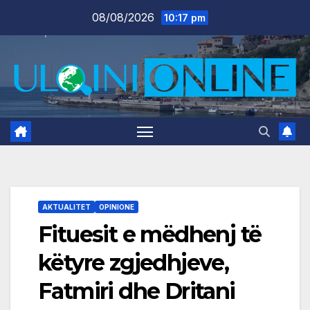
Skip
08/08/2026
10:17 pm
to
content
AKTUALITET
OPINIONE
Fituesit e mëdhenj të
këtyre zgjedhjeve,
Fatmiri dhe Dritani