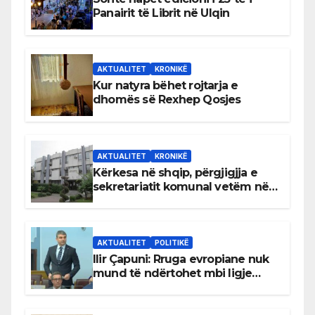
Panairit të Librit në Ulqin
AKTUALITET
KRONIKË
Kur natyra bëhet rojtarja e
dhomës së Rexhep Qosjes
AKTUALITET
KRONIKË
Kërkesa në shqip, përgjigjja e
sekretariatit komunal vetëm në
gjuhën malazeze
AKTUALITET
POLITIKË
Ilir Çapuni: Rruga evropiane nuk
mund të ndërtohet mbi ligje
antikushtetuese