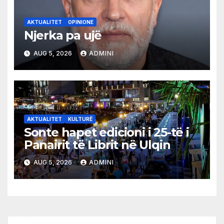
AKTUALITET
OPINIONE
Njerka pa ujë
AUG 5, 2026
ADMINI
AKTUALITET
KULTURË
Sonte hapet edicioni i 25-të i
Panairit të Librit në Ulqin
AUG 5, 2026
ADMINI