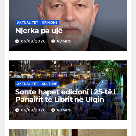
AKTUALITET
OPINIONE
Njerka pa ujë
05/08/2026
ADMINI
AKTUALITET
KULTURË
Sonte hapet edicioni i 25-të i
Panairit të Librit në Ulqin
05/08/2026
ADMINI