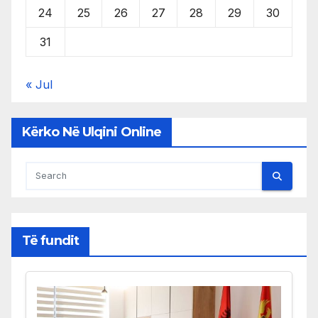
24
25
26
27
28
29
30
31
« Jul
Kërko Në Ulqini Online
Të fundit