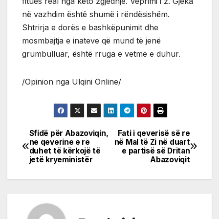
fitues real nga këto zgjedhje. Veprimi i z. Gjeka
në vazhdim është shumë i rëndësishëm.
Shtrirja e dorës e bashkëpunimit dhe
mosmbajtja e inateve që mund të jenë
grumbulluar, është rruga e vetme e duhur.
/Opinion nga Ulqini Online/
Sfidë për Abazoviqin,
Fati i qeverisë së re
Post
ne qeverine e re
në Mal të Zi në duart
duhet të kërkojë të
e partisë së Dritan
navigation
jetë kryeministër
Abazoviqit