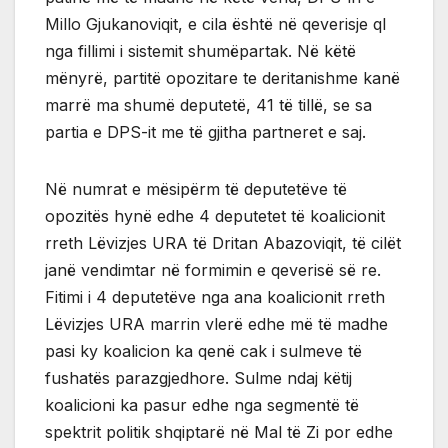
Millo Gjukanoviqit, e cila është në qeverisje ql
nga fillimi i sistemit shumëpartak. Në këtë
mënyrë, partitë opozitare te deritanishme kanë
marrë ma shumë deputetë, 41 të tillë, se sa
partia e DPS-it me të gjitha partneret e saj.
Në numrat e mësipërm të deputetëve të
opozitës hynë edhe 4 deputetet të koalicionit
rreth Lëvizjes URA të Dritan Abazoviqit, të cilët
janë vendimtar në formimin e qeverisë së re.
Fitimi i 4 deputetëve nga ana koalicionit rreth
Lëvizjes URA marrin vlerë edhe më të madhe
pasi ky koalicion ka qenë cak i sulmeve të
fushatës parazgjedhore. Sulme ndaj këtij
koalicioni ka pasur edhe nga segmentë të
spektrit politik shqiptarë në Mal të Zi por edhe