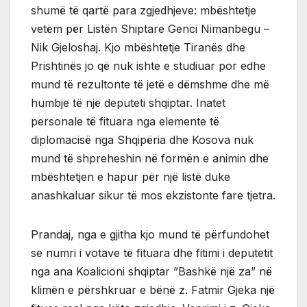
shumë të qartë para zgjedhjeve: mbështetje
vetëm për Listën Shiptare Genci Nimanbegu –
Nik Gjeloshaj. Kjo mbështetje Tiranës dhe
Prishtinës jo që nuk ishte e studiuar por edhe
mund të rezultonte të jetë e dëmshme dhe më
humbje të një deputeti shqiptar. Inatet
personale të fituara nga elemente të
diplomacisë nga Shqipëria dhe Kosova nuk
mund të shpreheshin në formën e animin dhe
mbështetjen e hapur për një listë duke
anashkaluar sikur të mos ekzistonte fare tjetra.
Prandaj, nga e gjitha kjo mund të përfundohet
se numri i votave të fituara dhe fitimi i deputetit
nga ana Koalicioni shqiptar ”Bashkë një za” në
klimën e përshkruar e bënë z. Fatmir Gjeka një