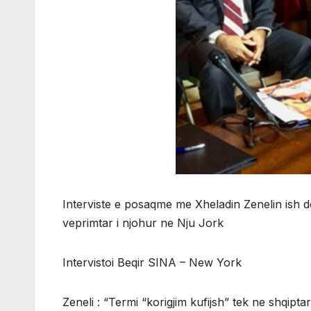
Interviste e posaqme me Xheladin Zenelin ish dep
veprimtar i njohur ne Nju Jork
Intervistoi Beqir SINA – New York
Zeneli : “Termi “korigjim kufijsh” tek ne shqipta