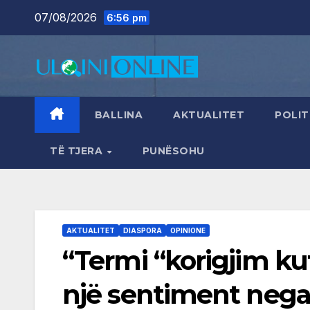
Skip
07/08/2026
6:56 pm
to
content
BALLINA
AKTUALITET
POLIT
TË TJERA
PUNËSOHU
AKTUALITET
DIASPORA
OPINIONE
“Termi “korigjim kuf
një sentiment negat