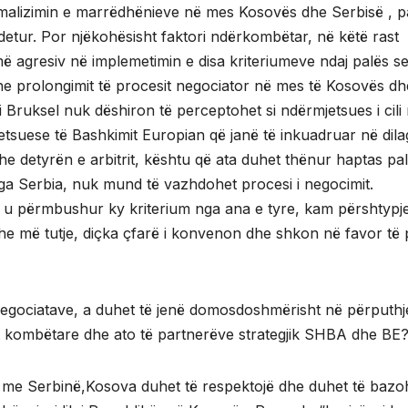
rmalizimin e marrëdhënieve në mes Kosovës dhe Serbisë , p
tur. Por njëkohësisht faktori ndërkombëtar, në këtë rast
më agresiv në implemetimin e disa kriteriumeve ndaj palës s
dhe prolongimit të procesit negociator në mes të Kosovës dh
jti Bruksel nuk dëshiron të perceptohet si ndërmjetsues i cili
jetsuese të Bashkimit Europian që janë të inkuadruar në dil
he detyrën e arbitrit, kështu që ata duhet thënur haptas pa
ga Serbia, nuk mund të vazhdohet procesi i negocimit.
pa u përmbushur ky kriterium nga ana e tyre, kam përshtypj
edhe më tutje, diçka çfarë i konvenon dhe shkon në favor të 
negociatave, a duhet të jenë domosdoshmërisht në përputh
t kombëtare dhe ato të partnerëve strategjik SHBA dhe BE
ve me Serbinë,Kosova duhet të respektojë dhe duhet të bazo