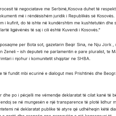
 e procesit të negociatave me Serbinë,Kosova duhet të respekt
okumenti më i rëndësishëm juridik i Republikës së Kosovës.
shim i kufirit, do të ishte në kundërshtim me kushtetutën dhe si
artë ligjëvënës të saj i cili është Kuvendi i Kosovës.”
 posaqme per Bota sot, gazetarin Beqir Sina, ne Nju Jork ,
 Zeneli – ish deputeti ne parlamentin e pare pluralist, te Ma
primtari i njohur i komunitetit shqiptar ne SHBA.
e të fundit mbi ecurinë e dialogut mes Prishtinës dhe Beogr
dhe po i pëcjelli me vëmendje deklaratat të cilat kanë të b
endoj se në mungesën e një transparence të plotë lidhur 
etemi në deklaratat publike të atyre që udhëheqin këtë dia
ën e qartë dhe esencën apo prapavijën e një konsensusi të