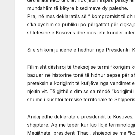
mundshëm të këtyre bisedimeve dy palëshe.
Pra, në mes deklaratës së ” kompromisit të dhimbs
s’ka dyshim se publiku po përgatitet për diçka,
shtetësinë e Kosovës dhe mos jetë kundër inter
Si e shikoni ju idenë e hedhur nga Presidenti i
Fillimisht dëshiroj të theksoj se termi “korigjim 
bazuar në historinë tonë të hidhur sepse për sh
preteksin e korigjimit të kufijëve nga vendimet e
njëjtin vit. Të gjithë e dim se sa rëndë “korigjimi
shumë i kushtoi tërësisë territoriale të Shqipëris
Andaj edhe deklarata e presidendit të Kosovës,
shqiptare. Aq më tepër kur kjo llojë terminolog
Megjithate, presidenti Thaçi, shpjegoi se me “ko