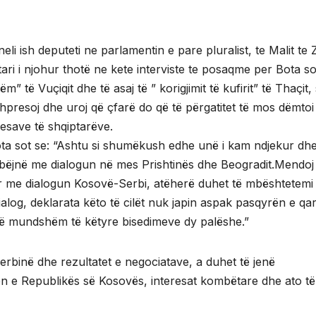
li ish deputeti ne parlamentin e pare pluralist, te Malit te Z
mtari i njohur thotë ne kete interviste te posaqme per Bota so
të Vuçiqit dhe të asaj të ” korigjimit të kufirit” të Thaçit, 
hpresoj dhe uroj që çfarë do që të përgatitet të mos dëmtoi
esave të shqiptarëve.
Bota sot se: “Ashtu si shumëkush edhe unë i kam ndjekur dhe
të bëjnë me dialogun në mes Prishtinës dhe Beogradit.Mendoj
r me dialogun Kosovë-Serbi, atëherë duhet të mbështetemi
ialog, deklarata këto të cilët nuk japin aspak pasqyrën e qa
të mundshëm të këtyre bisedimeve dy palëshe.”
erbinë dhe rezultatet e negociatave, a duhet të jenë
 e Republikës së Kosovës, interesat kombëtare dhe ato të