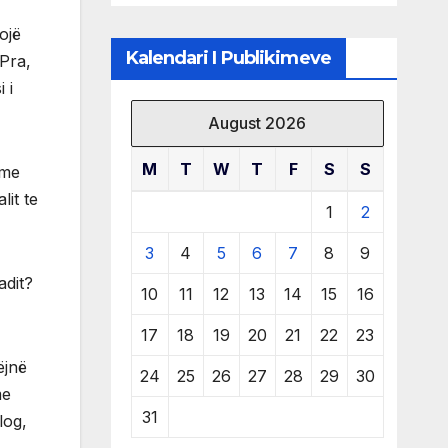
të burimeve më
të çmuara
ojë
Kalendari I Publikimeve
 Pra,
 i
August 2026
M
T
W
T
F
S
S
 me
lit te
1
2
3
4
5
6
7
8
9
adit?
10
11
12
13
14
15
16
17
18
19
20
21
22
23
ëjnë
24
25
26
27
28
29
30
me
31
log,