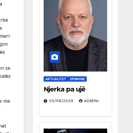
a
erbe
e
 merr
agon
lës
en se
palës
AKTUALITET
OPINIONE
Njerka pa ujë
je me
05/08/2026
ADMINI
?
het