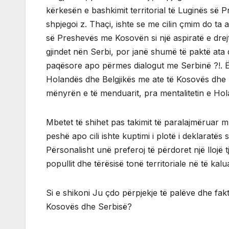
kërkesën e bashkimit territorial të Luginës së
shpjegoi z. Thaçi, ishte se me cilin çmim do ta a
së Preshevës me Kosovën si një aspiratë e drejtë
gjindet nën Serbi, por janë shumë të paktë ata 
paqësore apo përmes dialogut me Serbinë ?!. Ës
Holandës dhe Belgjikës me ate të Kosovës dhe 
mënyrën e të menduarit, pra mentalitetin e Hol
Mbetet të shihet pas takimit të paralajmëruar 
peshë apo cili ishte kuptimi i plotë i deklaratës 
Përsonalisht unë preferoj të përdoret një llojë t
popullit dhe tërësisë tonë territoriale në të kalu
Si e shikoni Ju çdo përpjekje të palëve dhe f
Kosovës dhe Serbisë?