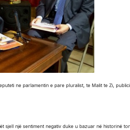
uteti ne parlamentin e pare pluralist, te Malit te Zi, publici
rët sjell një sentiment negativ duke u bazuar në historinë to