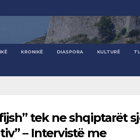
IKË
KRONIKË
DIASPORA
KULTURË
T
ijsh” tek ne shqiptarët sj
iv” – Intervistë me