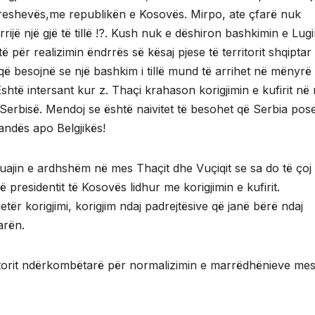
 Preshevës,me republikën e Kosovës. Mirpo, ate çfarë nuk
rrijë një gjë të tillë !?. Kush nuk e dëshiron bashkimin e Lug
 për realizimin ëndrrës së kësaj pjese të territorit shqiptar
që besojnë se një bashkim i tillë mund të arrihet në mënyrë
htë intersant kur z. Thaçi krahason korigjimin e kufirit në
Serbisë. Mendoj se është naivitet të besohet që Serbia po
andës apo Belgjikës!
muajin e ardhshëm në mes Thaçit dhe Vuçiqit se sa do të çoj
së presidentit të Kosovës lidhur me korigjimin e kufirit.
jetër korigjimi, korigjim ndaj padrejtësive që janë bërë ndaj
arën.
aktorit ndërkombëtarë për normalizimin e marrëdhënieve me