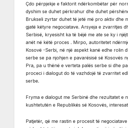
Çdo përpjekje e faktorit ndërkombëtar për no
dyshim se duhet përkrahur dhe duhet përshënde
Brukseli zyrtar duhet të jetë më pro aktiv dhe 
gjatë këtyre negociatave. Arsyeja e zvarritjes 
Serbisë, kryesisht ka të bëjë me ate se ky i një
anët në këtë proces . Mirpo, autoritetet ndërm
Kosovë -Serbi, në një aspekt kanë edhe rolin d
serbe se pa njohjen e pavarësisë së Kosovës n
Pra, pa u thënë e verteta palës serbe si dhe 
proceci i dialogut do të vazhdojë të zvarritet 
serbe.
Fryma e dialogut me Serbinë dhe rezultatet e 
kushtetutën e Republikës së Kosovës, interesa
Patjetër, që me rastin e procesit të negociata