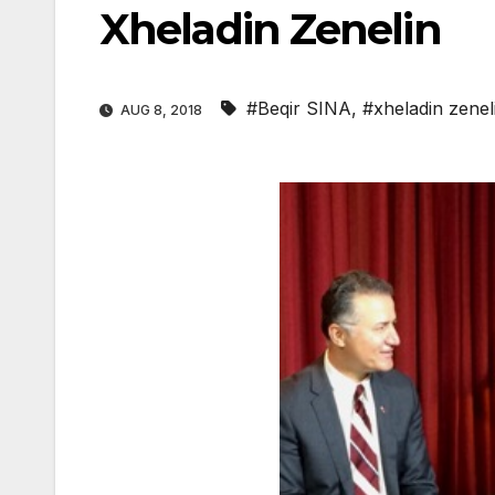
Xheladin Zenelin
#Beqir SINA
,
#xheladin zenel
AUG 8, 2018