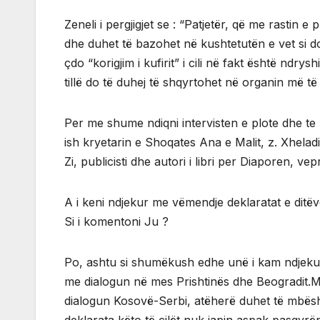
Zeneli i pergjigjet se : “Patjetër, që me rastin
dhe duhet të bazohet në kushtetutën e vet si d
çdo “korigjim i kufirit” i cili në fakt është ndry
tillë do të duhej të shqyrtohet në organin më të l
Per me shume ndiqni intervisten e plote dhe te
ish kryetarin e Shoqates Ana e Malit, z. Xheladin
Zi, publicisti dhe autori i libri per Diaporen, ve
A i keni ndjekur me vëmendje deklaratat e ditëv
Si i komentoni Ju ?
Po, ashtu si shumëkush edhe unë i kam ndjekur 
me dialogun në mes Prishtinës dhe Beogradit.M
dialogun Kosovë-Serbi, atëherë duhet të mbësht
deklarata këto të cilët nuk japin aspak pasqyr