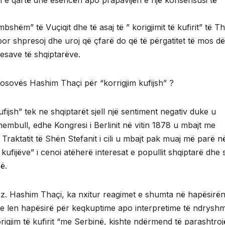
hëm” të Vuçiqit dhe të asaj të ” korigjimit të kufirit” të Th
por shpresoj dhe uroj që çfarë do që të përgatitet të mos d
esave të shqiptarëve.
 Kosovës Hashim Thaçi për “korrigjim kufijsh” ?
kufijsh” tek ne shqiptarët sjell një sentiment negativ duke u
embull, edhe Kongresi i Berlinit në vitin 1878 u mbajt me
 Traktatit të Shën Stefanit i cili u mbajt pak muaj më parë n
 i kufijëve” i cenoi atëherë interesat e popullit shqiptarë dhe 
ë.
 z. Hashim Thaçi, ka nxitur reagimet e shumta në hapësirë
jie len hapësirë për keqkuptime apo interpretime të ndrysh
rigjim të kufirit “me Serbinë, kishte ndërmend të parashtroj