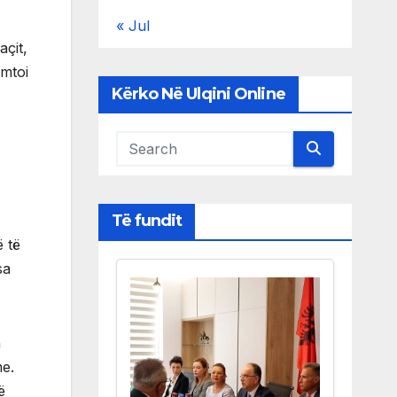
« Jul
açit,
ëmtoi
Kërko Në Ulqini Online
Të fundit
ë të
sa
n
me.
ë