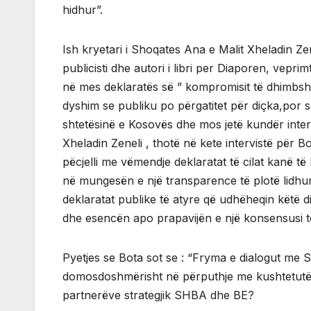
hidhur”.
Ish kryetari i Shoqates Ana e Malit Xheladin Zene
publicisti dhe autori i libri per Diaporen, vepri
në mes deklaratës së ” kompromisit të dhimbshëm” 
dyshim se publiku po përgatitet për diçka,por s
shtetësinë e Kosovës dhe mos jetë kundër inter
Xheladin Zeneli , thotë në kete intervistë për 
pëcjelli me vëmendje deklaratat të cilat kanë 
në mungesën e një transparence të plotë lidhu
deklaratat publike të atyre që udhëheqin këtë d
dhe esencën apo prapavijën e një konsensusi 
Pyetjes se Bota sot se : “Fryma e dialogut me S
domosdoshmërisht në përputhje me kushtetutën
partnerëve strategjik SHBA dhe BE?