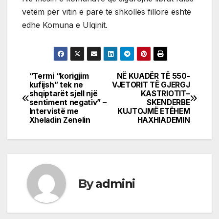
vetëm për vitin e parë të shkollës fillore është
edhe Komuna e Ulqinit.
“Termi “korigjim
NË KUADËR TË 550-
Post
kufijsh” tek ne
VJETORIT TË GJERGJ
shqiptarët sjell një
KASTRIOTIT–
navigation
sentiment negativ” –
SKENDERBE
Intervistë me
KUJTOJMË ETËHEM
Xheladin Zenelin
HAXHIADEMIN
By
admini