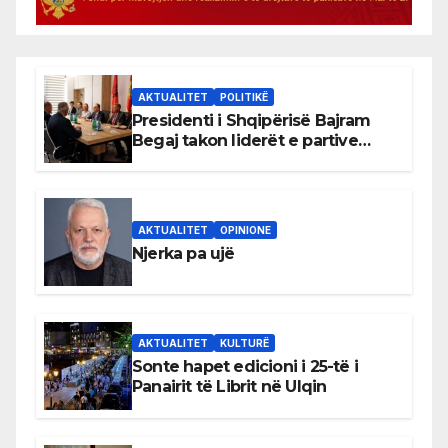
AKTUALITET
POLITIKË
Presidenti i Shqipërisë Bajram
Begaj takon liderët e partive
shqiptare në Ulqin
AKTUALITET
OPINIONE
Njerka pa ujë
AKTUALITET
KULTURË
Sonte hapet edicioni i 25-të i
Panairit të Librit në Ulqin