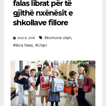
falas librat për të
gjithë nxënësit e
shkollave fillore
#komuna ulqin
,
AUG 8, 2018
#libra falas
,
#Ulqin