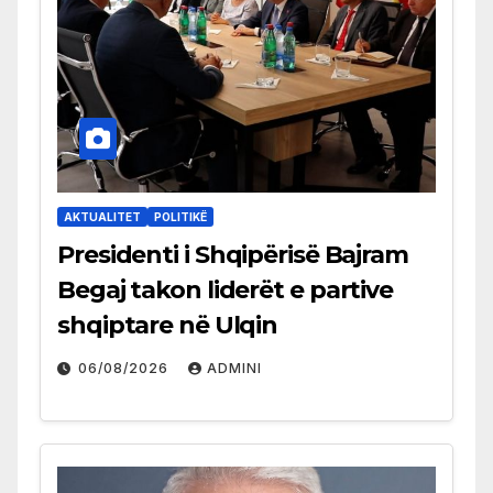
AKTUALITET
POLITIKË
Presidenti i Shqipërisë Bajram
Begaj takon liderët e partive
shqiptare në Ulqin
06/08/2026
ADMINI