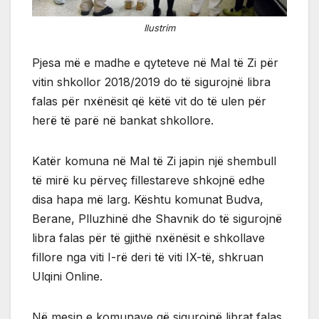
Ilustrim
Pjesa më e madhe e qyteteve në Mal të Zi për
vitin shkollor 2018/2019 do të sigurojnë libra
falas për nxënësit që këtë vit do të ulen për
herë të parë në bankat shkollore.
Katër komuna në Mal të Zi japin një shembull
të mirë ku përveç fillestareve shkojnë edhe
disa hapa më larg. Kështu komunat Budva,
Berane, Plluzhinë dhe Shavnik do të sigurojnë
libra falas për të gjithë nxënësit e shkollave
fillore nga viti I-rë deri të viti IX-të, shkruan
Ulqini Online.
Në mesin e komunave që sigurojnë librat falas