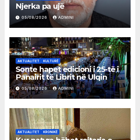
Njerka pa ujë
05/08/2026
ADMINI
AKTUALITET
KULTURË
Sonte hapet edicioni i 25-të i
Panairit të Librit në Ulqin
05/08/2026
ADMINI
AKTUALITET
KRONIKË