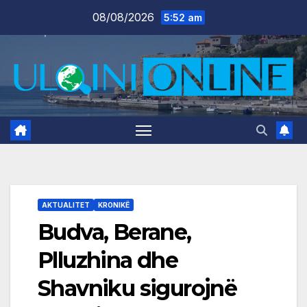
Skip
08/08/2026
5:52 am
to
content
AKTUALITET
KRONIKË
Budva, Berane,
Plluzhina dhe
Shavniku sigurojnë