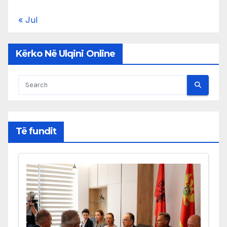
« Jul
Kërko Në Ulqini Online
Të fundit