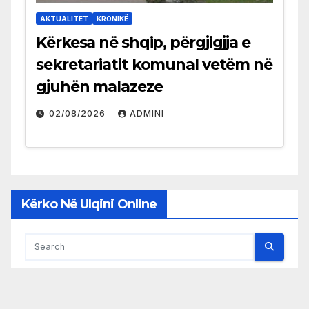
AKTUALITET
KRONIKË
Kërkesa në shqip, përgjigjja e
sekretariatit komunal vetëm në
gjuhën malazeze
02/08/2026
ADMINI
Kërko Në Ulqini Online