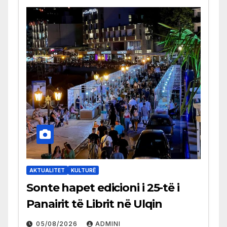
AKTUALITET
KULTURË
Sonte hapet edicioni i 25-të i
Panairit të Librit në Ulqin
05/08/2026
ADMINI