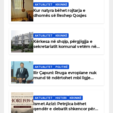
AKTUALITET
KRONIKË
Kur natyra bëhet rojtarja e
dhomës së Rexhep Qosjes
AKTUALITET
KRONIKË
Kërkesa në shqip, përgjigjja e
sekretariatit komunal vetëm në
gjuhën malazeze
AKTUALITET
POLITIKË
Ilir Çapuni: Rruga evropiane nuk
mund të ndërtohet mbi ligje
antikushtetuese
AKTUALITET
HISTORI
KRONIKË
Ismet Azizi: Petnjica bëhet
qendër e debatit shkencor për