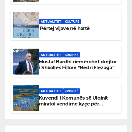
Bihorin gjatë viteve 1939–1948
AKTUALITET
KULTURË
Përtej vijave në hartë
AKTUALITET
KRONIKË
Mustaf Bardhi riemërohet drejtor
i Shkollës Fillore “Bedri Elezaga”
AKTUALITET
KRONIKË
Kuvendi i Komunës së Ulqinit
miratoi vendime kyçe për
mbrojtjen e natyrës dhe
menaxhimin e qëndrueshëm të
burimeve më të çmuara