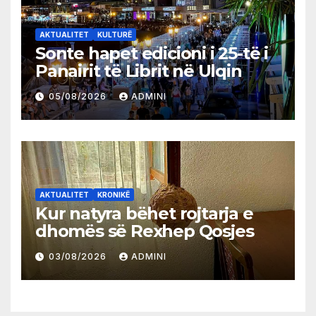
AKTUALITET
KULTURË
Sonte hapet edicioni i 25-të i
Panairit të Librit në Ulqin
05/08/2026
ADMINI
AKTUALITET
KRONIKË
Kur natyra bëhet rojtarja e
dhomës së Rexhep Qosjes
03/08/2026
ADMINI