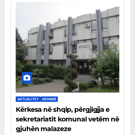
AKTUALITET
KRONIKË
Kërkesa në shqip, përgjigjja e
sekretariatit komunal vetëm në
gjuhën malazeze