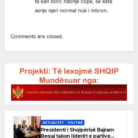
ta kan borc ndonje cope, se keta
asnje njeri normal nuk i mbron.
Comments are closed.
AKTUALITET
POLITIKË
Presidenti i Shqipërisë Bajram
Begaj takon liderët e partive