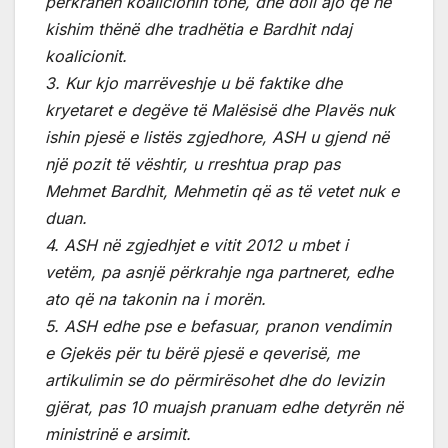
përkrahën koalicionin tonë, dhe doli ajo që ne
kishim thënë dhe tradhëtia e Bardhit ndaj
koalicionit.
3. Kur kjo marrëveshje u bë faktike dhe
kryetaret e degëve të Malësisë dhe Plavës nuk
ishin pjesë e listës zgjedhore, ASH u gjend në
një pozit të vështir, u rreshtua prap pas
Mehmet Bardhit, Mehmetin që as të vetet nuk e
duan.
4. ASH në zgjedhjet e vitit 2012 u mbet i
vetëm, pa asnjë përkrahje nga partneret, edhe
ato që na takonin na i morën.
5. ASH edhe pse e befasuar, pranon vendimin
e Gjekës për tu bërë pjesë e qeverisë, me
artikulimin se do përmirësohet dhe do levizin
gjërat, pas 10 muajsh pranuam edhe detyrën në
ministrinë e arsimit.