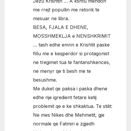
Jezu Krishtin … A kshtu mendon
me rrejt popullin me retorik te
mesuar ne libra.
BESA, FJALA E DHENE,
MOSSHMEKLJA e NENSHKRIMIT
… tash edhe emrin e Krishtit paske
fillu me e keqperdor si protagonist
ne tregimet tua te fantanshkences,
ne menyr qe ti besh me te
besushme.
Me duket qe paksa i paska dhene
edhe nje igredient fetare ketij
problemit qe e ke shkaktua. Te stilit:
Ne mes Nikes dhe Mehmetit, gje
normale qe Fatmiri e zgjedh