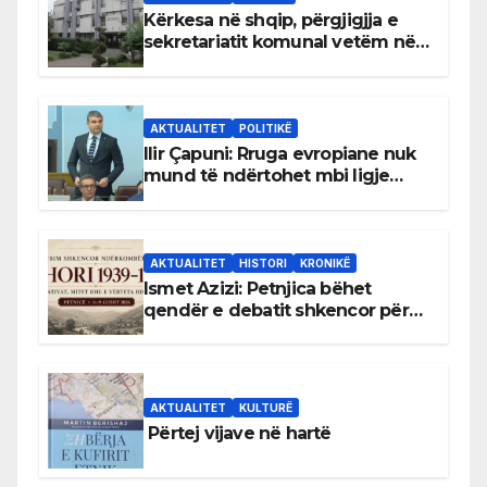
Kërkesa në shqip, përgjigjja e
sekretariatit komunal vetëm në
gjuhën malazeze
AKTUALITET
POLITIKË
Ilir Çapuni: Rruga evropiane nuk
mund të ndërtohet mbi ligje
antikushtetuese
AKTUALITET
HISTORI
KRONIKË
Ismet Azizi: Petnjica bëhet
qendër e debatit shkencor për
Bihorin gjatë viteve 1939–1948
AKTUALITET
KULTURË
Përtej vijave në hartë