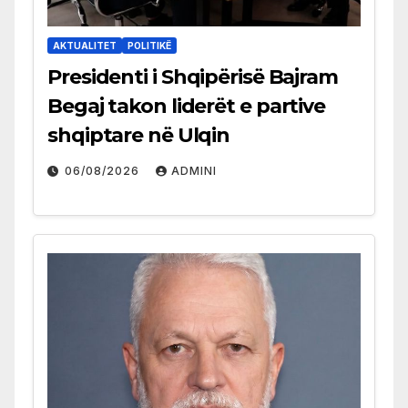
AKTUALITET
POLITIKË
Presidenti i Shqipërisë Bajram
Begaj takon liderët e partive
shqiptare në Ulqin
06/08/2026
ADMINI