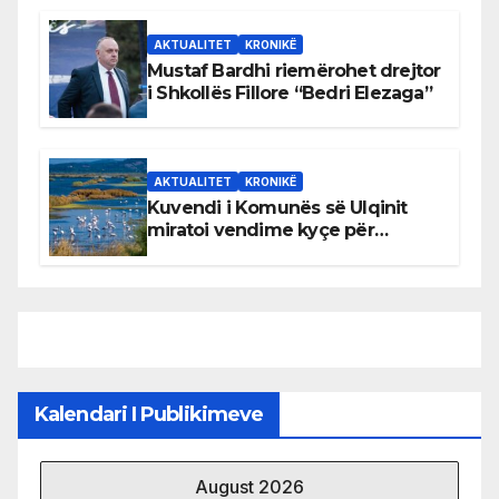
AKTUALITET
KRONIKË
Mustaf Bardhi riemërohet drejtor
i Shkollës Fillore “Bedri Elezaga”
AKTUALITET
KRONIKË
Kuvendi i Komunës së Ulqinit
miratoi vendime kyçe për
mbrojtjen e natyrës dhe
menaxhimin e qëndrueshëm të
burimeve më të çmuara
Kalendari I Publikimeve
August 2026