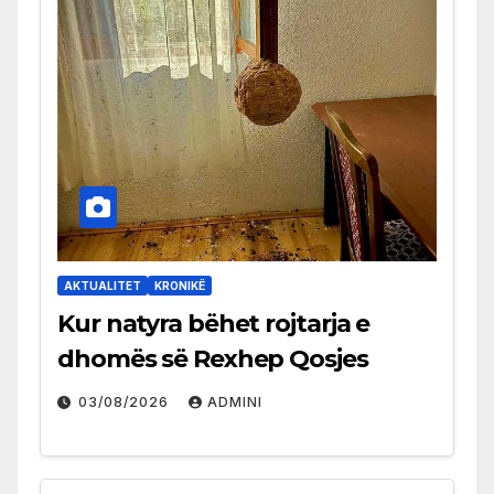
AKTUALITET
KRONIKË
Kur natyra bëhet rojtarja e
dhomës së Rexhep Qosjes
03/08/2026
ADMINI