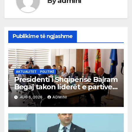
By
admini
Publikime të ngjashme
AKTUALITET
POLITIKË
Presidenti i Shqipërisë Bajram
Begaj takon liderët e partive
shqiptare në Ulqin
AUG 6, 2026
ADMINI