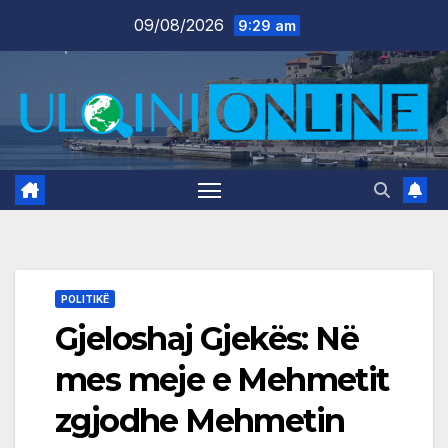
Skip
09/08/2026
9:29 am
to
content
POLITIKË
Gjeloshaj Gjekës: Në
mes meje e Mehmetit
zgjodhe Mehmetin