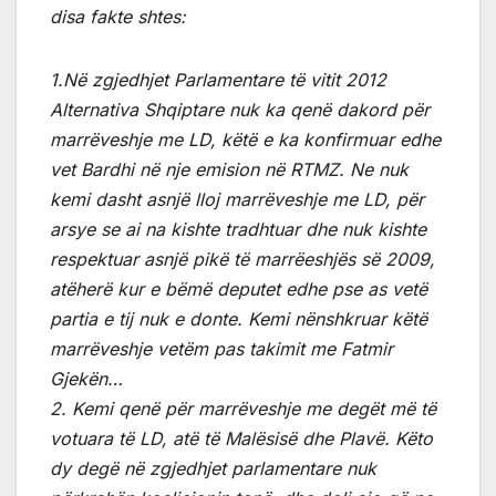
disa fakte shtes:
1.Në zgjedhjet Parlamentare të vitit 2012
Alternativa Shqiptare nuk ka qenë dakord për
marrëveshje me LD, këtë e ka konfirmuar edhe
vet Bardhi në nje emision në RTMZ. Ne nuk
kemi dasht asnjë lloj marrëveshje me LD, për
arsye se ai na kishte tradhtuar dhe nuk kishte
respektuar asnjë pikë të marrëeshjës së 2009,
atëherë kur e bëmë deputet edhe pse as vetë
partia e tij nuk e donte. Kemi nënshkruar këtë
marrëveshje vetëm pas takimit me Fatmir
Gjekën…
2. Kemi qenë për marrëveshje me degët më të
votuara të LD, atë të Malësisë dhe Plavë. Këto
dy degë në zgjedhjet parlamentare nuk