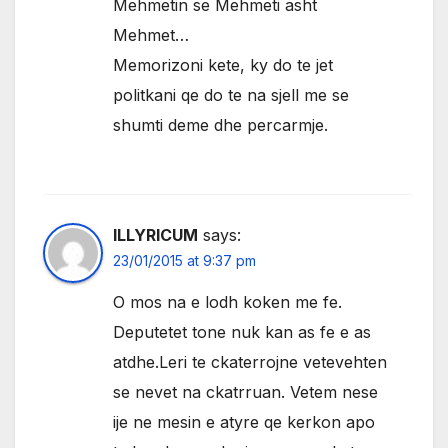
Mehmetin se Mehmeti asht
Mehmet…
Memorizoni kete, ky do te jet
politkani qe do te na sjell me se
shumti deme dhe percarmje.
ILLYRICUM
says:
23/01/2015 at 9:37 pm
O mos na e lodh koken me fe.
Deputetet tone nuk kan as fe e as
atdhe.Leri te ckaterrojne vetevehten
se nevet na ckatrruan. Vetem nese
ije ne mesin e atyre qe kerkon apo