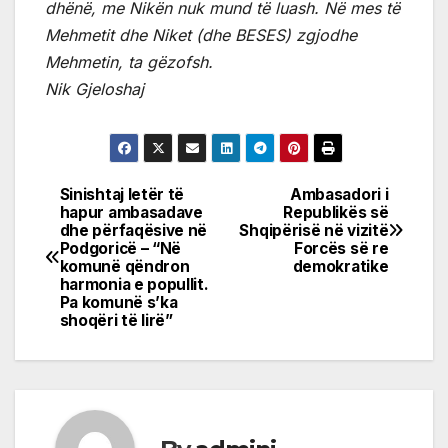
dhënë, me Nikën nuk mund të luash. Në mes të
Mehmetit dhe Niket (dhe BESES) zgjodhe
Mehmetin, ta gëzofsh.
Nik Gjeloshaj
Sinishtaj letër të
Ambasadori i
Post
hapur ambasadave
Republikës së
dhe përfaqësive në
Shqipërisë në vizitë
navigation
Podgoricë – “Në
Forcës së re
komunë qëndron
demokratike
harmonia e popullit.
Pa komunë s’ka
shoqëri të lirë”