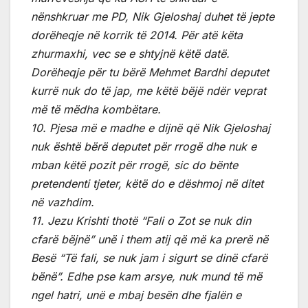
nënshkruar me PD, Nik Gjeloshaj duhet të jepte
dorëheqje në korrik të 2014. Për atë këta
zhurmaxhi, vec se e shtyjnë këtë datë.
Dorëheqje për tu bërë Mehmet Bardhi deputet
kurrë nuk do të jap, me këtë bëjë ndër veprat
më të mëdha kombëtare.
10. Pjesa më e madhe e dijnë që Nik Gjeloshaj
nuk është bërë deputet për rrogë dhe nuk e
mban këtë pozit për rrogë, sic do bënte
pretendenti tjeter, këtë do e dëshmoj në ditet
në vazhdim.
11. Jezu Krishti thotë “Fali o Zot se nuk din
cfarë bëjnë” unë i them atij që më ka prerë në
Besë “Të fali, se nuk jam i sigurt se dinë cfarë
bënë”. Edhe pse kam arsye, nuk mund të më
ngel hatri, unë e mbaj besën dhe fjalën e