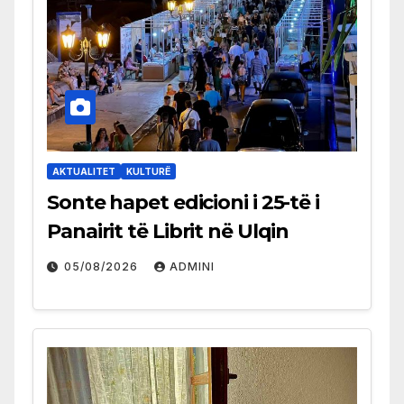
AKTUALITET
KULTURË
Sonte hapet edicioni i 25-të i
Panairit të Librit në Ulqin
05/08/2026
ADMINI