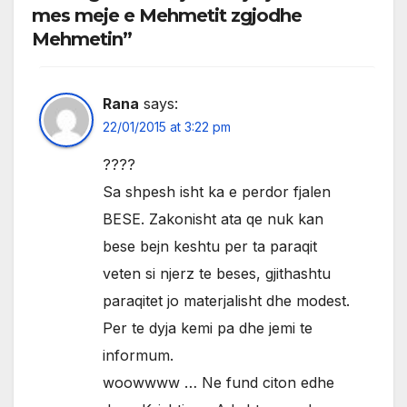
mes meje e Mehmetit zgjodhe
Mehmetin”
Rana
says:
22/01/2015 at 3:22 pm
????
Sa shpesh isht ka e perdor fjalen
BESE. Zakonisht ata qe nuk kan
bese bejn keshtu per ta paraqit
veten si njerz te beses, gjithashtu
paraqitet jo materjalisht dhe modest.
Per te dyja kemi pa dhe jemi te
informum.
woowwww … Ne fund citon edhe