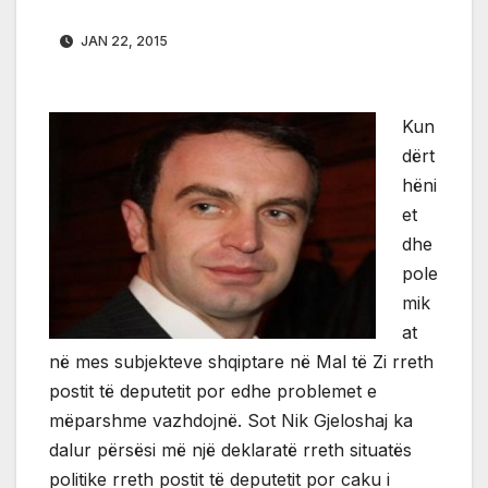
JAN 22, 2015
Kun
dërt
hëni
et
dhe
pole
mik
at
në mes subjekteve shqiptare në Mal të Zi rreth
postit të deputetit por edhe problemet e
mëparshme vazhdojnë. Sot Nik Gjeloshaj ka
dalur përsësi më një deklaratë rreth situatës
politike rreth postit të deputetit por caku i