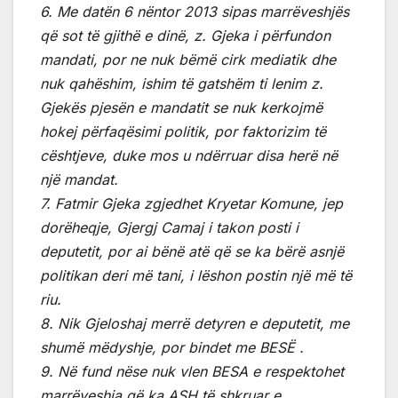
6. Me datën 6 nëntor 2013 sipas marrëveshjës
që sot të gjithë e dinë, z. Gjeka i përfundon
mandati, por ne nuk bëmë cirk mediatik dhe
nuk qahëshim, ishim të gatshëm ti lenim z.
Gjekës pjesën e mandatit se nuk kerkojmë
hokej përfaqësimi politik, por faktorizim të
cështjeve, duke mos u ndërruar disa herë në
një mandat.
7. Fatmir Gjeka zgjedhet Kryetar Komune, jep
dorëheqje, Gjergj Camaj i takon posti i
deputetit, por ai bënë atë që se ka bërë asnjë
politikan deri më tani, i lëshon postin një më të
riu.
8. Nik Gjeloshaj merrë detyren e deputetit, me
shumë mëdyshje, por bindet me BESË .
9. Në fund nëse nuk vlen BESA e respektohet
marrëveshja që ka ASH të shkruar e