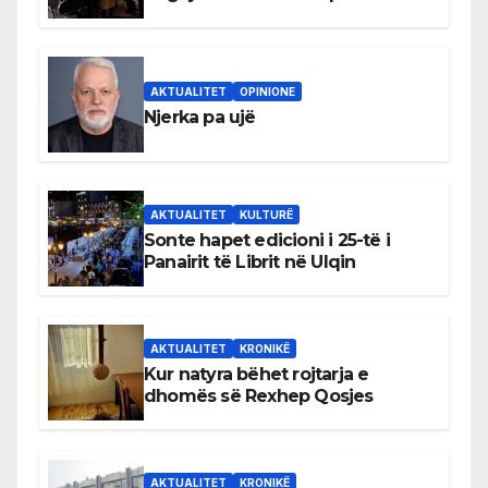
shqiptare në Ulqin
AKTUALITET
OPINIONE
Njerka pa ujë
AKTUALITET
KULTURË
Sonte hapet edicioni i 25-të i
Panairit të Librit në Ulqin
AKTUALITET
KRONIKË
Kur natyra bëhet rojtarja e
dhomës së Rexhep Qosjes
AKTUALITET
KRONIKË