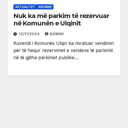
AKTUALITET
KRONIKË
Nuk ka më parkim të rezervuar
në Komunën e Ulqinit
12/11/2024
ADMINI
Kuvendi i Komunës Ulqin ka miratuar vendimin
për të hequr rezervimet e vendeve të parkimit
në të gjitha parkimet publike…