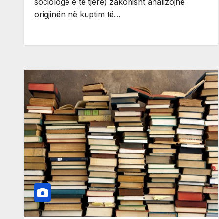
sociologë e të tjerë) zakonisht analizojnë
origjinën në kuptim të…