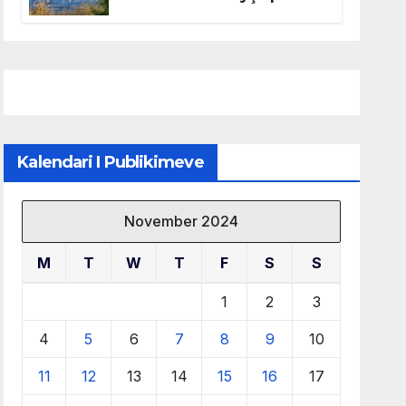
mbrojtjen e natyrës dhe
menaxhimin e qëndrueshëm
të burimeve më të çmuara
Kalendari I Publikimeve
November 2024
M
T
W
T
F
S
S
1
2
3
4
5
6
7
8
9
10
11
12
13
14
15
16
17