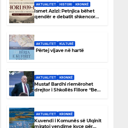
AKTUALITET
HISTORI
KRONIKË
Ismet Azizi: Petnjica bëhet
qendër e debatit shkencor
për Bihorin gjatë viteve 1939–
1948
AKTUALITET
KULTURË
Përtej vijave në hartë
AKTUALITET
KRONIKË
Mustaf Bardhi riemërohet
drejtor i Shkollës Fillore “Bedri
Elezaga”
AKTUALITET
KRONIKË
Kuvendi i Komunës së Ulqinit
miratoi vendime kyçe për