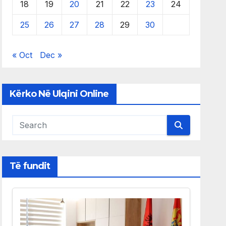
18
19
20
21
22
23
24
25
26
27
28
29
30
« Oct
Dec »
Kërko Në Ulqini Online
Të fundit