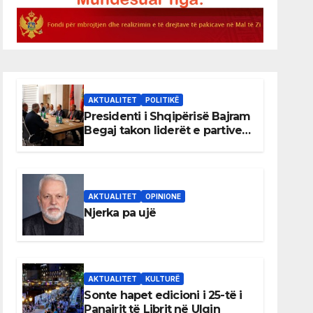
AKTUALITET
POLITIKË
Presidenti i Shqipërisë Bajram
Begaj takon liderët e partive
shqiptare në Ulqin
AKTUALITET
OPINIONE
Njerka pa ujë
AKTUALITET
KULTURË
Sonte hapet edicioni i 25-të i
Panairit të Librit në Ulqin