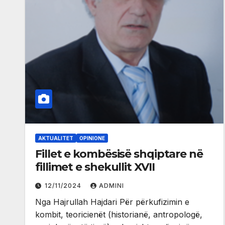
AKTUALITET
OPINIONE
Fillet e kombësisë shqiptare në
fillimet e shekullit XVII
12/11/2024
ADMINI
Nga Hajrullah Hajdari Për përkufizimin e
kombit, teoricienët (historianë, antropologë,