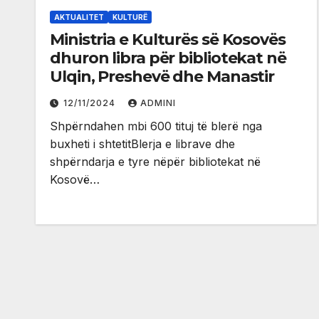
AKTUALITET
KULTURË
Ministria e Kulturës së Kosovës
dhuron libra për bibliotekat në
Ulqin, Preshevë dhe Manastir
12/11/2024
ADMINI
Shpërndahen mbi 600 tituj të blerë nga
buxheti i shtetitBlerja e librave dhe
shpërndarja e tyre nëpër bibliotekat në
Kosovë…