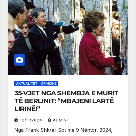
AKTUALITET
OPINIONE
35-VJET NGA SHEMBJA E MURIT
TË BERLINIT: “MBAJENI LARTË
LIRINË!”
12/11/2024
ADMINI
Nga Frank Shkreli Sot me 9 Nëntor, 2024,