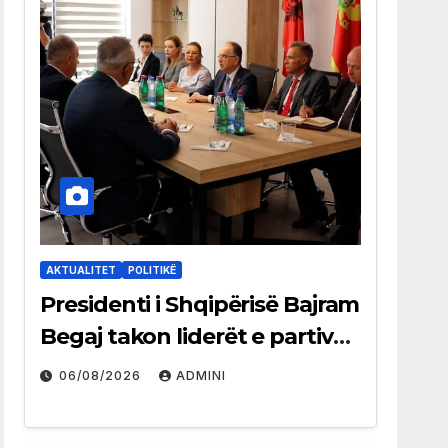
AKTUALITET
POLITIKË
Presidenti i Shqipërisë Bajram
Begaj takon liderët e partive
shqiptare në Ulqin
06/08/2026
ADMINI