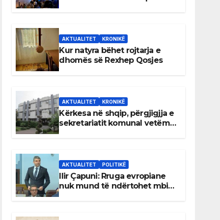
AKTUALITET
KRONIKË
Kur natyra bëhet rojtarja e
dhomës së Rexhep Qosjes
AKTUALITET
KRONIKË
Kërkesa në shqip, përgjigjja e
sekretariatit komunal vetëm
në gjuhën malazeze
AKTUALITET
POLITIKË
Ilir Çapuni: Rruga evropiane
nuk mund të ndërtohet mbi
ligje antikushtetuese