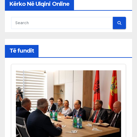
Kërko Në Ulqini Online
Të fundit