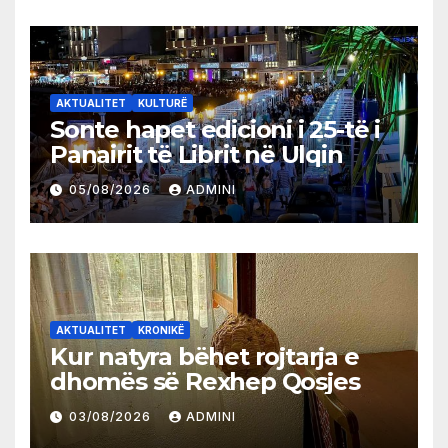
AKTUALITET
KULTURË
Sonte hapet edicioni i 25-të i
Panairit të Librit në Ulqin
05/08/2026
ADMINI
AKTUALITET
KRONIKË
Kur natyra bëhet rojtarja e
dhomës së Rexhep Qosjes
03/08/2026
ADMINI