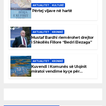
AKTUALITET
KULTURË
Përtej vijave në hartë
AKTUALITET
KRONIKË
Mustaf Bardhi riemërohet drejtor
i Shkollës Fillore “Bedri Elezaga”
AKTUALITET
KRONIKË
Kuvendi i Komunës së Ulqinit
miratoi vendime kyçe për
mbrojtjen e natyrës dhe
menaxhimin e qëndrueshëm të
burimeve më të çmuara