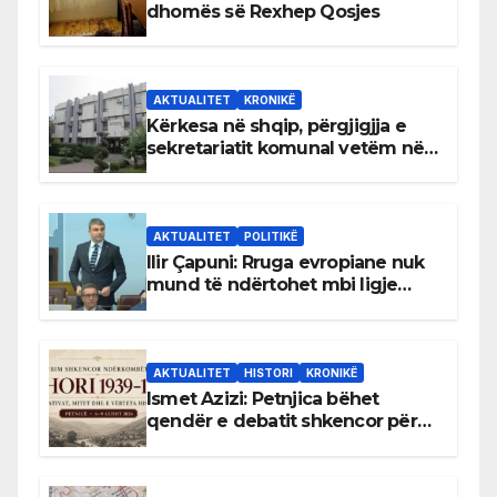
dhomës së Rexhep Qosjes
AKTUALITET
KRONIKË
Kërkesa në shqip, përgjigjja e
sekretariatit komunal vetëm në
gjuhën malazeze
AKTUALITET
POLITIKË
Ilir Çapuni: Rruga evropiane nuk
mund të ndërtohet mbi ligje
antikushtetuese
AKTUALITET
HISTORI
KRONIKË
Ismet Azizi: Petnjica bëhet
qendër e debatit shkencor për
Bihorin gjatë viteve 1939–1948