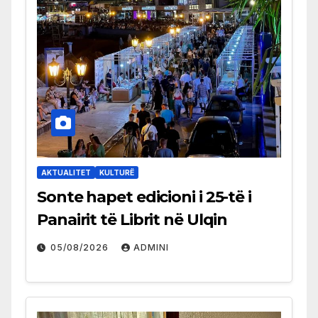
AKTUALITET
KULTURË
Sonte hapet edicioni i 25-të i
Panairit të Librit në Ulqin
05/08/2026
ADMINI