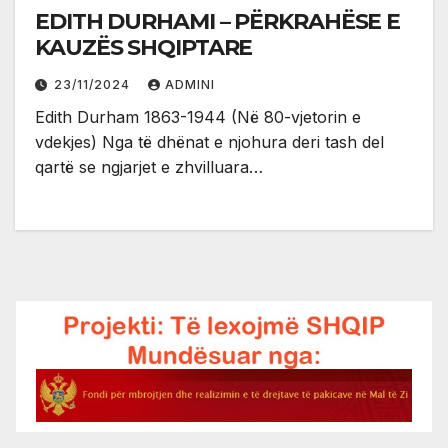
EDITH DURHAMI – PËRKRAHËSE E
KAUZËS SHQIPTARE
23/11/2024
ADMINI
Edith Durham 1863-1944 (Në 80-vjetorin e
vdekjes) Nga të dhënat e njohura deri tash del
qartë se ngjarjet e zhvilluara…