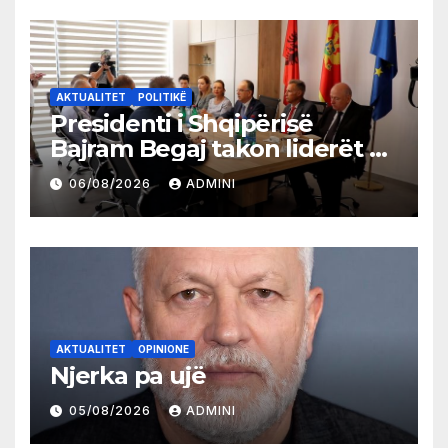
AKTUALITET
POLITIKË
Presidenti i Shqipërisë
Bajram Begaj takon liderët e
partive shqiptare në Ulqin
06/08/2026
ADMINI
AKTUALITET
OPINIONE
Njerka pa ujë
05/08/2026
ADMINI