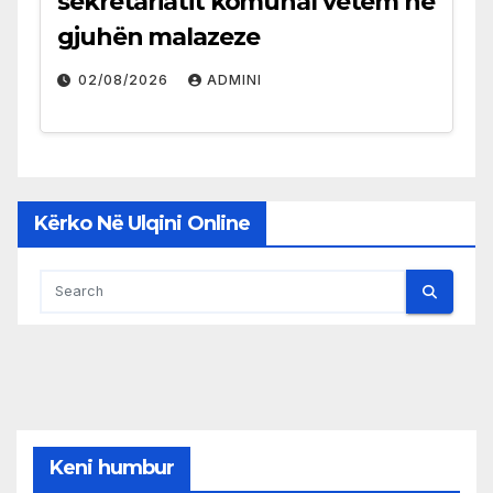
sekretariatit komunal vetëm në
gjuhën malazeze
02/08/2026
ADMINI
Kërko Në Ulqini Online
Keni humbur