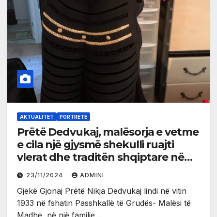
AKTUALITET
PORTRETE
Prëtë Dedvukaj, malësorja e vetme
e cila një gjysmë shekulli ruajti
vlerat dhe traditën shqiptare në
Amerikë
23/11/2024
ADMINI
Gjekë Gjonaj Prëtë Nikja Dedvukaj lindi në vitin
1933 në fshatin Passhkallë të Grudës- Malësi të
Madhe, në një familje…