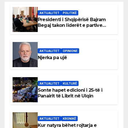
AKTUALITET
POLITIKË
Presidenti i Shqipërisë Bajram
Begaj takon liderët e partive
shqiptare në Ulqin
AKTUALITET
OPINIONE
Njerka pa ujë
AKTUALITET
KULTURË
Sonte hapet edicioni i 25-të i
Panairit të Librit në Ulqin
AKTUALITET
KRONIKË
Kur natyra bëhet rojtarja e