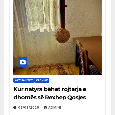
AKTUALITET
KRONIKË
Kur natyra bëhet rojtarja e
dhomës së Rexhep Qosjes
03/08/2026
ADMINI