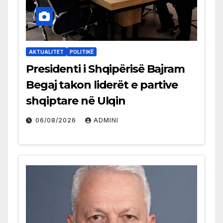
AKTUALITET
POLITIKË
Presidenti i Shqipërisë Bajram
Begaj takon liderët e partive
shqiptare në Ulqin
06/08/2026
ADMINI