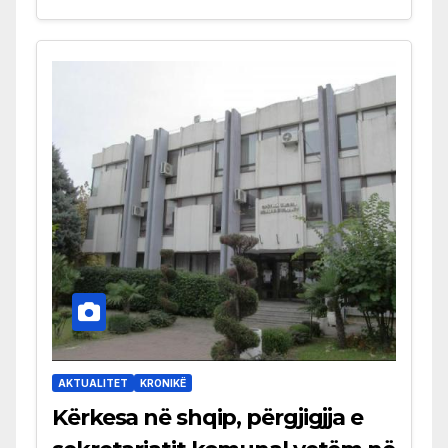
AKTUALITET
KRONIKË
Kërkesa në shqip, përgjigjja e