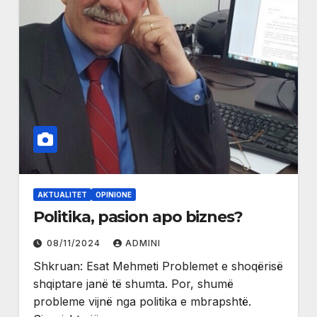
AKTUALITET
OPINIONE
Politika, pasion apo biznes?
08/11/2024
ADMINI
Shkruan: Esat Mehmeti Problemet e shoqërisë
shqiptare janë të shumta. Por, shumë
probleme vijnë nga politika e mbrapshtë.