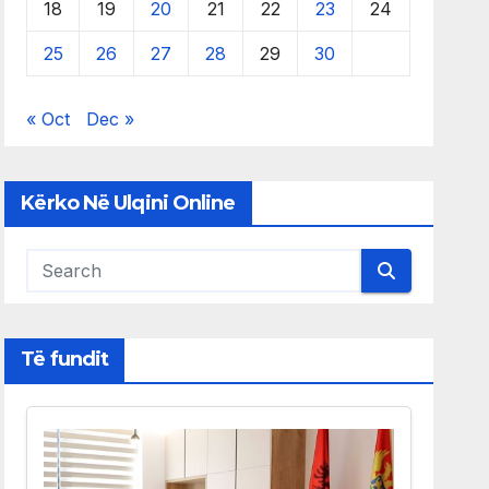
18
19
20
21
22
23
24
25
26
27
28
29
30
« Oct
Dec »
Kërko Në Ulqini Online
Të fundit