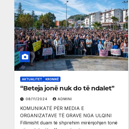
AKTUALITET
KRONIKË
“Beteja jonë nuk do të ndalet”
08/11/2024
ADMINI
KOMUNIKATË PËR MEDIA E
ORGANIZATAVE TË GRAVE NGA ULQINI
Fillimisht duam të shprehim mirënjohjen tonë