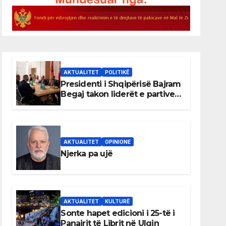
AKTUALITET
POLITIKË
Presidenti i Shqipërisë Bajram
Begaj takon liderët e partive
shqiptare në Ulqin
AKTUALITET
OPINIONE
Njerka pa ujë
AKTUALITET
KULTURË
Sonte hapet edicioni i 25-të i
Panairit të Librit në Ulqin