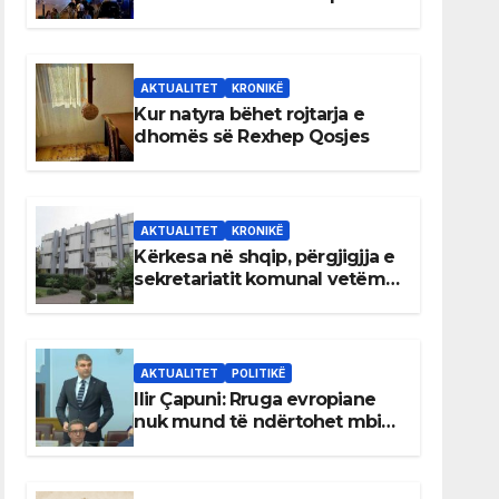
AKTUALITET
KRONIKË
Kur natyra bëhet rojtarja e
dhomës së Rexhep Qosjes
AKTUALITET
KRONIKË
Kërkesa në shqip, përgjigjja e
sekretariatit komunal vetëm
në gjuhën malazeze
AKTUALITET
POLITIKË
Ilir Çapuni: Rruga evropiane
nuk mund të ndërtohet mbi
ligje antikushtetuese