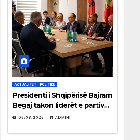
AKTUALITET
POLITIKË
Presidenti i Shqipërisë Bajram
Begaj takon liderët e partive
shqiptare në Ulqin
06/08/2026
ADMINI