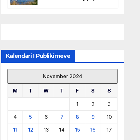
mbrojtjen e natyrës dhe
menaxhimin e qëndrueshëm
të burimeve më të çmuara
Kalendari I Publikimeve
November 2024
M
T
W
T
F
S
S
1
2
3
4
5
6
7
8
9
10
11
12
13
14
15
16
17