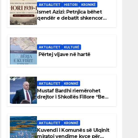
AKTUALITET
HISTORI
KRONIKË
Ismet Azizi: Petnjica bëhet
qendër e debatit shkencor
për Bihorin gjatë viteve 1939–
1948
AKTUALITET
KULTURË
Përtej vijave në hartë
AKTUALITET
KRONIKË
Mustaf Bardhi riemërohet
drejtor i Shkollës Fillore “Bedri
Elezaga”
AKTUALITET
KRONIKË
Kuvendi i Komunës së Ulqinit
miratoi vendime kyçe për