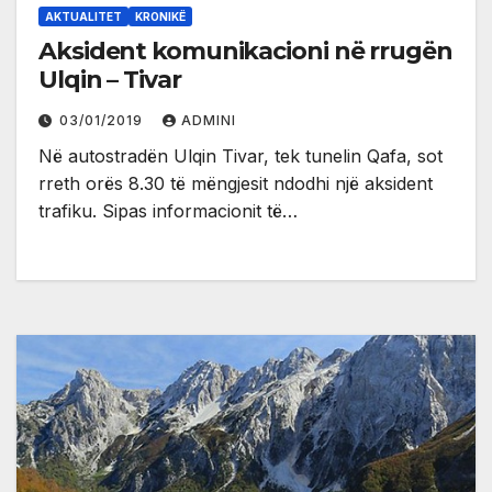
AKTUALITET
KRONIKË
Aksident komunikacioni në rrugën
Ulqin – Tivar
03/01/2019
ADMINI
Në autostradën Ulqin Tivar, tek tunelin Qafa, sot
rreth orës 8.30 të mëngjesit ndodhi një aksident
trafiku. Sipas informacionit të…