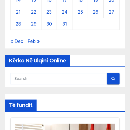
14
15
16
17
18
19
20
21
22
23
24
25
26
27
28
29
30
31
« Dec
Feb »
Kërko Në Ulqini Online
Të fundit