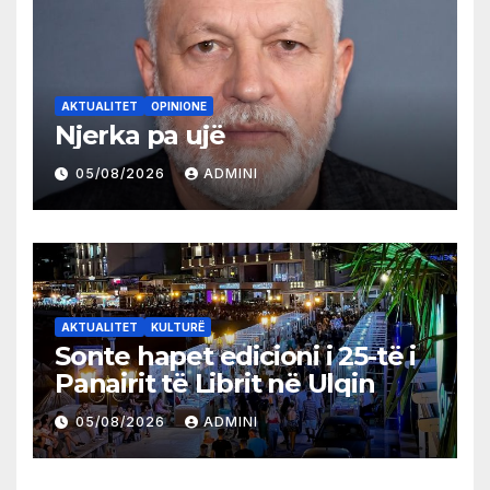
AKTUALITET
OPINIONE
Njerka pa ujë
05/08/2026
ADMINI
AKTUALITET
KULTURË
Sonte hapet edicioni i 25-të i
Panairit të Librit në Ulqin
05/08/2026
ADMINI