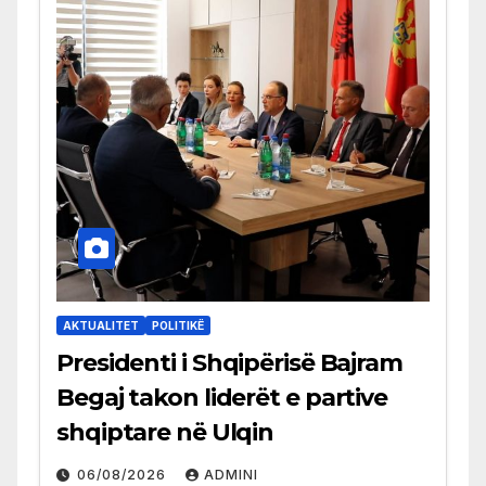
AKTUALITET
POLITIKË
Presidenti i Shqipërisë Bajram
Begaj takon liderët e partive
shqiptare në Ulqin
06/08/2026
ADMINI