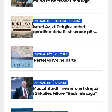
mund të ndërtohet mbi ligje
antikushtetuese
AKTUALITET
HISTORI
KRONIKË
Ismet Azizi: Petnjica bëhet
qendër e debatit shkencor për
Bihorin gjatë viteve 1939–1948
AKTUALITET
KULTURË
Përtej vijave në hartë
AKTUALITET
KRONIKË
Mustaf Bardhi riemërohet drejtor
i Shkollës Fillore “Bedri Elezaga”