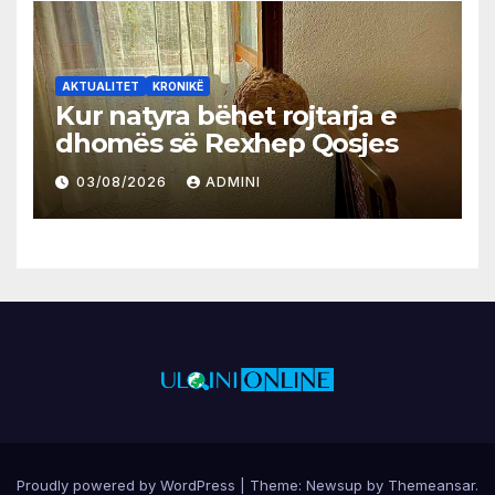
AKTUALITET
KRONIKË
Kur natyra bëhet rojtarja e
dhomës së Rexhep Qosjes
03/08/2026
ADMINI
Proudly powered by WordPress
|
Theme:
Newsup
by
Themeansar
.