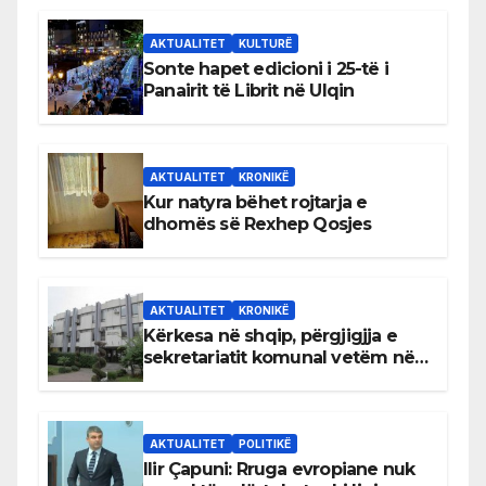
AKTUALITET
KULTURË
Sonte hapet edicioni i 25-të i
Panairit të Librit në Ulqin
AKTUALITET
KRONIKË
Kur natyra bëhet rojtarja e
dhomës së Rexhep Qosjes
AKTUALITET
KRONIKË
Kërkesa në shqip, përgjigjja e
sekretariatit komunal vetëm në
gjuhën malazeze
AKTUALITET
POLITIKË
Ilir Çapuni: Rruga evropiane nuk