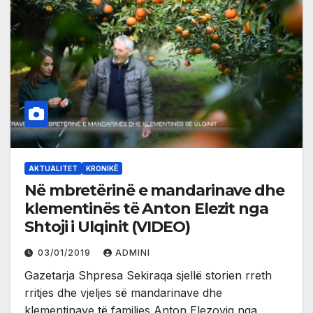
AKTUALITET
KRONIKË
Në mbretërinë e mandarinave dhe
klementinës të Anton Elezit nga
Shtoji i Ulqinit (VIDEO)
03/01/2019
ADMINI
Gazetarja Shpresa Sekiraqa sjellë storien rreth
rritjes dhe vjeljes së mandarinave dhe
klementinave të familjes Anton Elezoviq nga