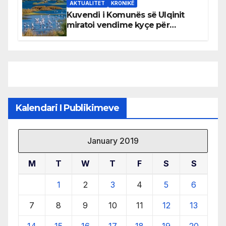
AKTUALITET
KRONIKË
Kuvendi i Komunës së Ulqinit
miratoi vendime kyçe për
mbrojtjen e natyrës dhe
menaxhimin e qëndrueshëm të
burimeve më të çmuara
Kalendari I Publikimeve
January 2019
M
T
W
T
F
S
S
1
2
3
4
5
6
7
8
9
10
11
12
13