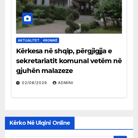
AKTUALITET
KRONIKË
Kërkesa në shqip, përgjigjja e
sekretariatit komunal vetëm në
gjuhën malazeze
02/08/2026
ADMINI
Kërko Në Ulqini Online