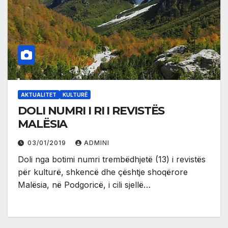
AKTUALITET
KULTURË
DOLI NUMRI I RI I REVISTËS
MALËSIA
03/01/2019
ADMINI
Doli nga botimi numri trembëdhjetë (13) i revistës
për kulturë, shkencë dhe çështje shoqërore
Malësia, në Podgoricë, i cili sjellë…