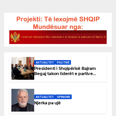
AKTUALITET
POLITIKË
Presidenti i Shqipërisë Bajram
Begaj takon liderët e partive
shqiptare në Ulqin
AKTUALITET
OPINIONE
Njerka pa ujë