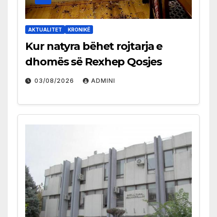
AKTUALITET
KRONIKË
Kur natyra bëhet rojtarja e
dhomës së Rexhep Qosjes
03/08/2026
ADMINI