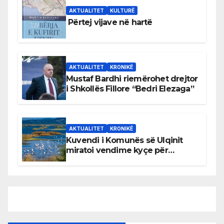
AKTUALITET
KULTURË
Përtej vijave në hartë
AKTUALITET
KRONIKË
Mustaf Bardhi riemërohet drejtor
i Shkollës Fillore “Bedri Elezaga”
AKTUALITET
KRONIKË
Kuvendi i Komunës së Ulqinit
miratoi vendime kyçe për
mbrojtjen e natyrës dhe
menaxhimin e qëndrueshëm të
burimeve më të çmuara