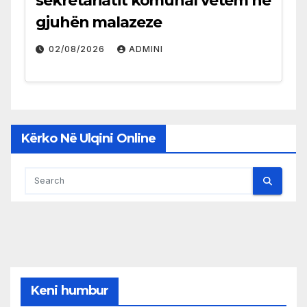
sekretariatit komunal vetëm në
gjuhën malazeze
02/08/2026
ADMINI
Kërko Në Ulqini Online
Keni humbur