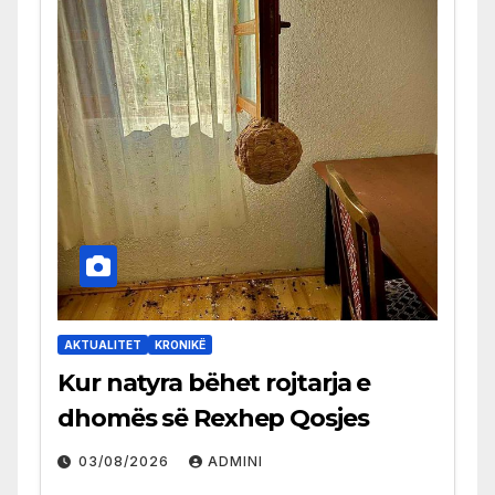
AKTUALITET
KRONIKË
Kur natyra bëhet rojtarja e
dhomës së Rexhep Qosjes
03/08/2026
ADMINI