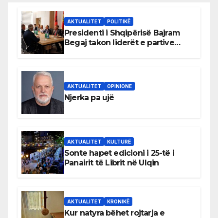
AKTUALITET
POLITIKË
Presidenti i Shqipërisë Bajram
Begaj takon liderët e partive
shqiptare në Ulqin
AKTUALITET
OPINIONE
Njerka pa ujë
AKTUALITET
KULTURË
Sonte hapet edicioni i 25-të i
Panairit të Librit në Ulqin
AKTUALITET
KRONIKË
Kur natyra bëhet rojtarja e