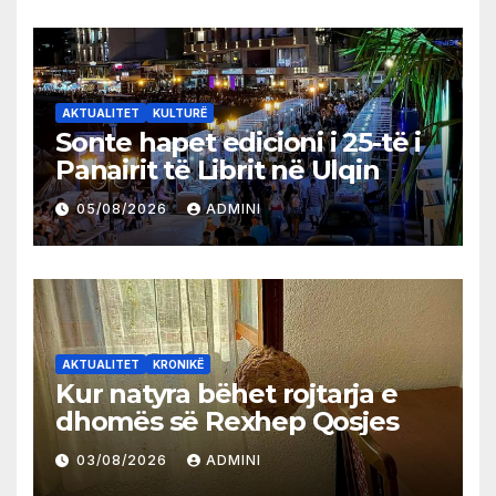
AKTUALITET
KULTURË
Sonte hapet edicioni i 25-të i
Panairit të Librit në Ulqin
05/08/2026
ADMINI
AKTUALITET
KRONIKË
Kur natyra bëhet rojtarja e
dhomës së Rexhep Qosjes
03/08/2026
ADMINI