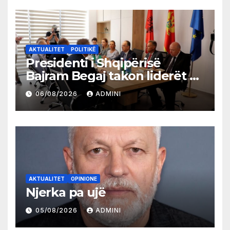
AKTUALITET
POLITIKË
Presidenti i Shqipërisë
Bajram Begaj takon liderët e
partive shqiptare në Ulqin
06/08/2026
ADMINI
AKTUALITET
OPINIONE
Njerka pa ujë
05/08/2026
ADMINI