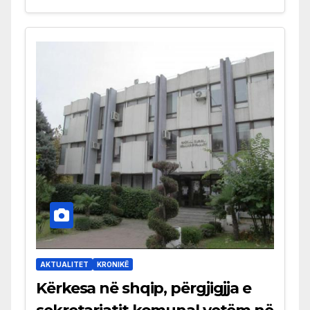
AKTUALITET
KRONIKË
Kërkesa në shqip, përgjigjja e