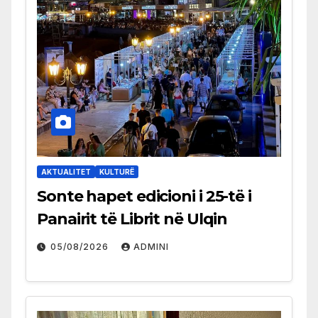
AKTUALITET
KULTURË
Sonte hapet edicioni i 25-të i
Panairit të Librit në Ulqin
05/08/2026
ADMINI