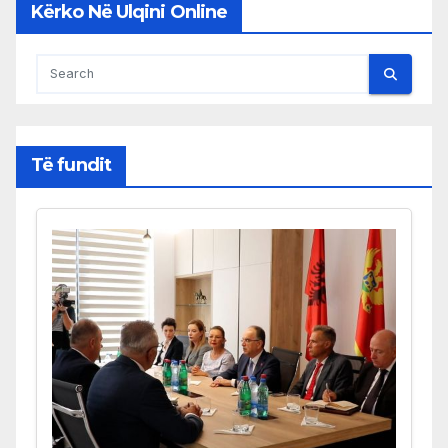
Kërko Në Ulqini Online
Të fundit