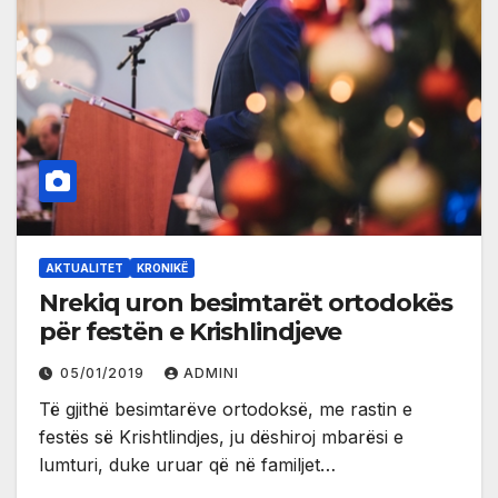
AKTUALITET
KRONIKË
Nrekiq uron besimtarët ortodokës
për festën e Krishlindjeve
05/01/2019
ADMINI
Të gjithë besimtarëve ortodoksë, me rastin e
festës së Krishtlindjes, ju dëshiroj mbarësi e
lumturi, duke uruar që në familjet…