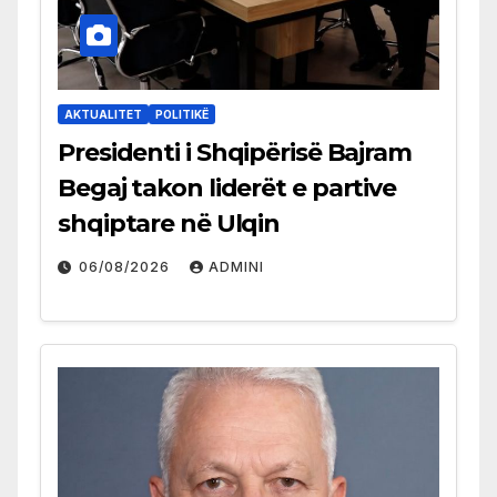
AKTUALITET
POLITIKË
Presidenti i Shqipërisë Bajram
Begaj takon liderët e partive
shqiptare në Ulqin
06/08/2026
ADMINI