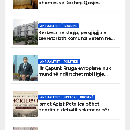
dhomës së Rexhep Qosjes
AKTUALITET
KRONIKË
Kërkesa në shqip, përgjigjja e
sekretariatit komunal vetëm në
gjuhën malazeze
AKTUALITET
POLITIKË
Ilir Çapuni: Rruga evropiane nuk
mund të ndërtohet mbi ligje
antikushtetuese
AKTUALITET
HISTORI
KRONIKË
Ismet Azizi: Petnjica bëhet
qendër e debatit shkencor për
Bihorin gjatë viteve 1939–1948