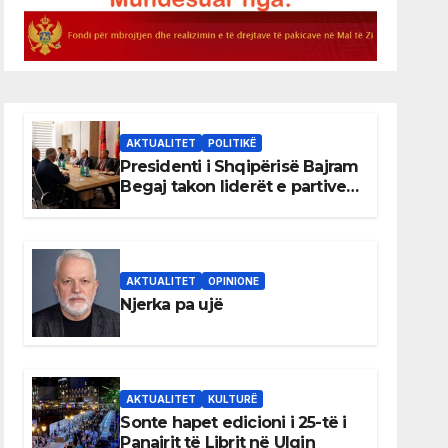
AKTUALITET
POLITIKË
Presidenti i Shqipërisë Bajram
Begaj takon liderët e partive
shqiptare në Ulqin
AKTUALITET
OPINIONE
Njerka pa ujë
AKTUALITET
KULTURË
Sonte hapet edicioni i 25-të i
Panairit të Librit në Ulqin