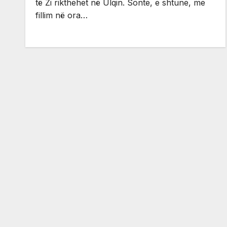
të Zi rikthehet në Ulqin. Sonte, e shtune, me
fillim në ora…