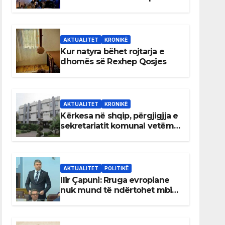
AKTUALITET
KRONIKË
Kur natyra bëhet rojtarja e
dhomës së Rexhep Qosjes
AKTUALITET
KRONIKË
Kërkesa në shqip, përgjigjja e
sekretariatit komunal vetëm
në gjuhën malazeze
AKTUALITET
POLITIKË
Ilir Çapuni: Rruga evropiane
nuk mund të ndërtohet mbi
ligje antikushtetuese