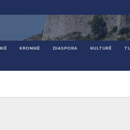
IKË
KRONIKË
DIASPORA
KULTURË
T