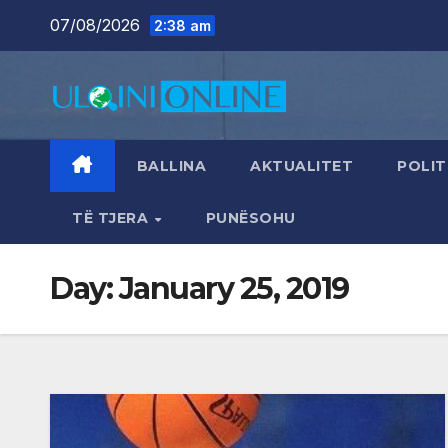
Skip
07/08/2026
2:38 am
to
content
BALLINA
AKTUALITET
POLIT
TË TJERA
PUNËSOHU
Day:
January 25, 2019