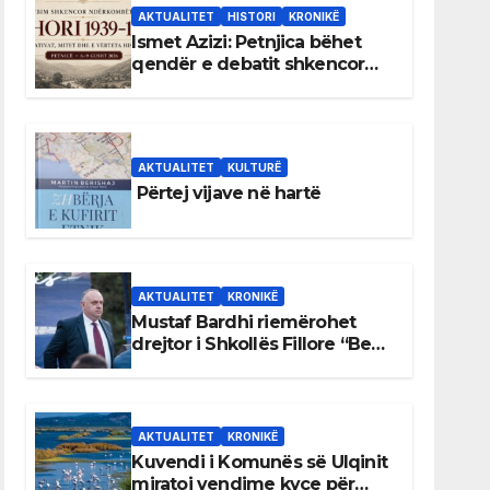
AKTUALITET
HISTORI
KRONIKË
Ismet Azizi: Petnjica bëhet
qendër e debatit shkencor
për Bihorin gjatë viteve 1939–
1948
AKTUALITET
KULTURË
Përtej vijave në hartë
AKTUALITET
KRONIKË
Mustaf Bardhi riemërohet
drejtor i Shkollës Fillore “Bedri
Elezaga”
AKTUALITET
KRONIKË
Kuvendi i Komunës së Ulqinit
miratoi vendime kyçe për