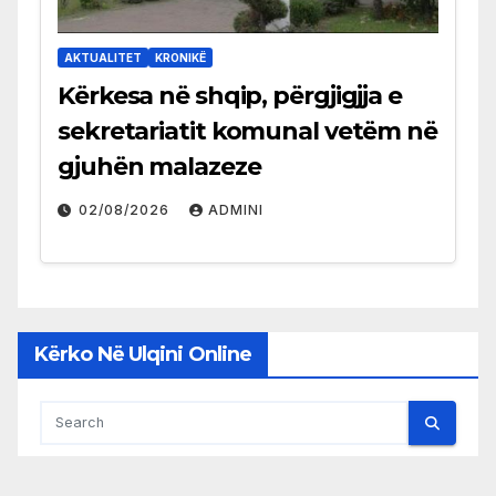
AKTUALITET
KRONIKË
Kërkesa në shqip, përgjigjja e
sekretariatit komunal vetëm në
gjuhën malazeze
02/08/2026
ADMINI
Kërko Në Ulqini Online