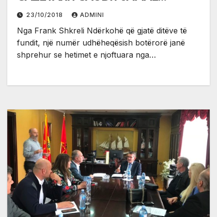
KHASHOGGI
23/10/2018
ADMINI
Nga Frank Shkreli Ndërkohë që gjatë ditëve të
fundit, një numër udhëheqësish botërorë janë
shprehur se hetimet e njoftuara nga…