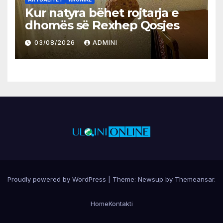
Kur natyra bëhet rojtarja e
dhomës së Rexhep Qosjes
03/08/2026
ADMINI
Proudly powered by WordPress
|
Theme:
Newsup
by
Themeansar
.
Home
Kontakti