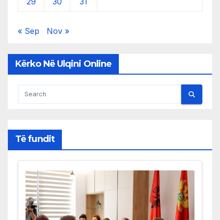
29
30
31
« Sep
Nov »
Kërko Në Ulqini Online
Të fundit