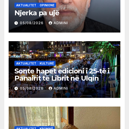
AKTUALITET
OPINIONE
Njerka pa ujë
05/08/2026
ADMINI
AKTUALITET
KULTURË
Sonte hapet edicioni i 25-të i
Panairit të Librit në Ulqin
05/08/2026
ADMINI
AKTUALITET
KRONIKË