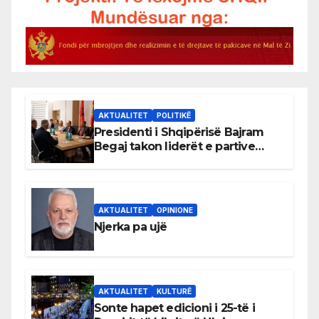
AKTUALITET
POLITIKË
Presidenti i Shqipërisë Bajram
Begaj takon liderët e partive
shqiptare në Ulqin
AKTUALITET
OPINIONE
Njerka pa ujë
AKTUALITET
KULTURË
Sonte hapet edicioni i 25-të i