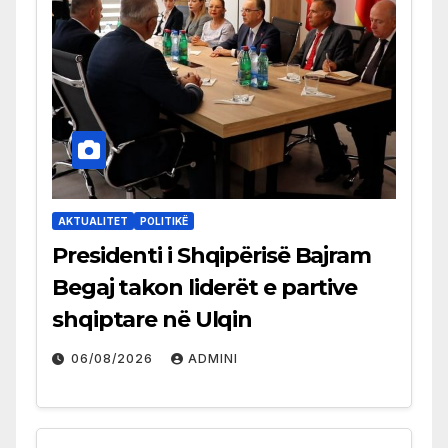
AKTUALITET
POLITIKË
Presidenti i Shqipërisë Bajram
Begaj takon liderët e partive
shqiptare në Ulqin
06/08/2026
ADMINI