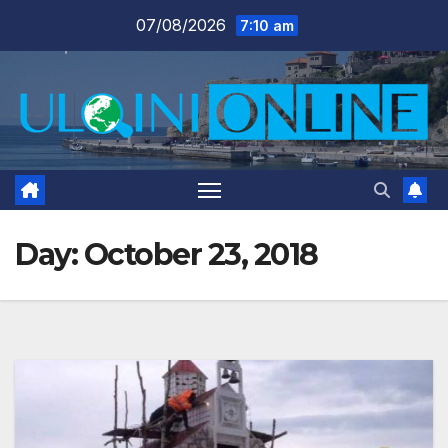
Skip
07/08/2026
7:10 am
to
content
Day:
October 23, 2018