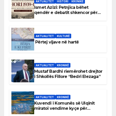
AKTUALITET
HISTORI
KRONIKË
Ismet Azizi: Petnjica bëhet
qendër e debatit shkencor për
Bihorin gjatë viteve 1939–1948
AKTUALITET
KULTURË
Përtej vijave në hartë
AKTUALITET
KRONIKË
Mustaf Bardhi riemërohet drejtor
i Shkollës Fillore “Bedri Elezaga”
AKTUALITET
KRONIKË
Kuvendi i Komunës së Ulqinit
miratoi vendime kyçe për
mbrojtjen e natyrës dhe