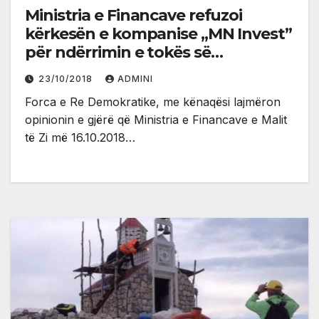
Ministria e Financave refuzoi
kërkesën e kompanise „MN Invest”
për ndërrimin e tokës së
Valdanosit për tokën në Nikshiq
23/10/2018
ADMINI
Forca e Re Demokratike, me kënaqësi lajmëron
opinionin e gjërë që Ministria e Financave e Malit
të Zi më 16.10.2018…