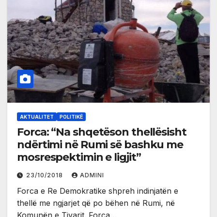
AKTUALITET
POLITIKË
Forca: “Na shqetëson thellësisht
ndërtimi në Rumi së bashku me
mosrespektimin e ligjit”
23/10/2018
ADMINI
Forca e Re Demokratike shpreh indinjatën e
thellë me ngjarjet që po bëhen në Rumi, në
Komunën e Tivarit. Forca…