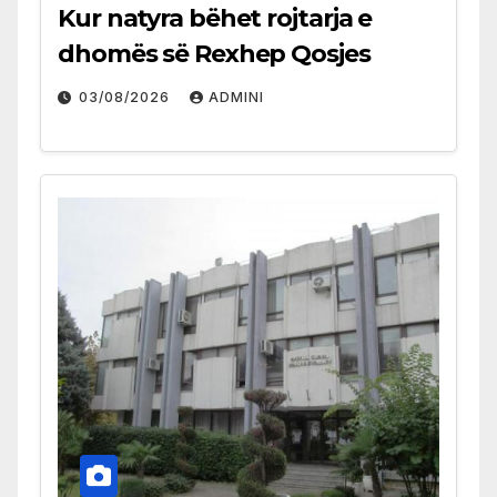
Kur natyra bëhet rojtarja e
dhomës së Rexhep Qosjes
03/08/2026
ADMINI