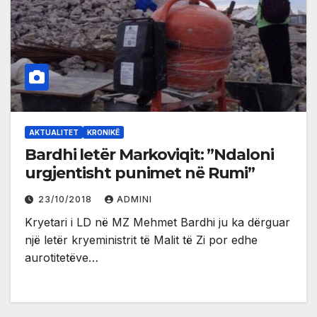
AKTUALITET
KRONIKË
Bardhi letër Markoviqit: ”Ndaloni
urgjentisht punimet në Rumi”
23/10/2018
ADMINI
Kryetari i LD në MZ Mehmet Bardhi ju ka dërguar
një letër kryeministrit të Malit të Zi por edhe
aurotitetëve…