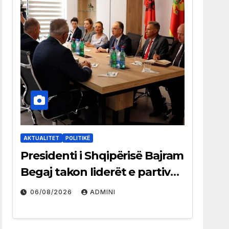
AKTUALITET
POLITIKË
Presidenti i Shqipërisë Bajram
Begaj takon liderët e partive
shqiptare në Ulqin
06/08/2026
ADMINI