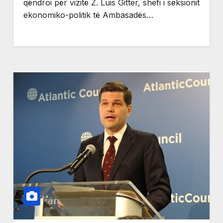
qëndroi për vizitë Z. Luis Gitter, shefi i seksionit
ekonomiko-politik të Ambasadës…