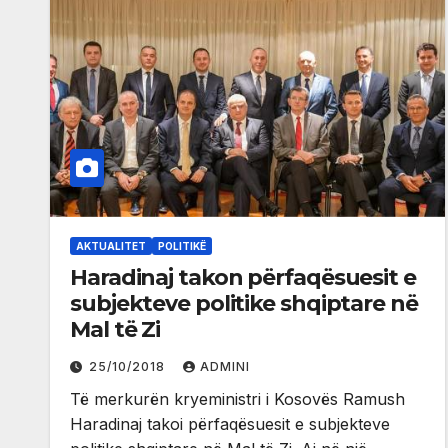
AKTUALITET
POLITIKË
Haradinaj takon përfaqësuesit e
subjekteve politike shqiptare në
Mal të Zi
25/10/2018
ADMINI
Të merkurën kryeministri i Kosovës Ramush
Haradinaj takoi përfaqësuesit e subjekteve