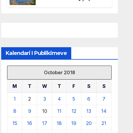
mbrojtjen e natyrës dhe
menaxhimin e qëndrueshëm
të burimeve më të çmuara
Kalendari I Publikimeve
October 2018
M
T
W
T
F
S
S
1
2
3
4
5
6
7
8
9
10
11
12
13
14
15
16
17
18
19
20
21