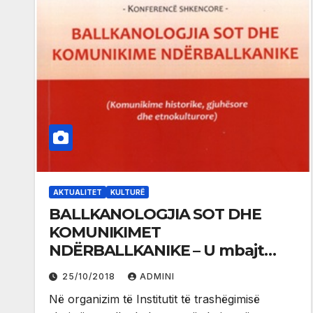
AKTUALITET
KULTURË
BALLKANOLOGJIA SOT DHE
KOMUNIKIMET
NDËRBALLKANIKE – U mbajt
konferenca shkencore në
25/10/2018
ADMINI
Shkup
Në organizim të Institutit të trashëgimisë