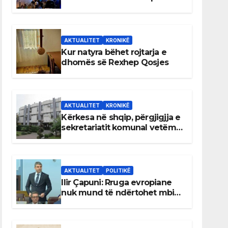
AKTUALITET
KRONIKË
Kur natyra bëhet rojtarja e
dhomës së Rexhep Qosjes
AKTUALITET
KRONIKË
Kërkesa në shqip, përgjigjja e
sekretariatit komunal vetëm
në gjuhën malazeze
AKTUALITET
POLITIKË
Ilir Çapuni: Rruga evropiane
nuk mund të ndërtohet mbi
ligje antikushtetuese