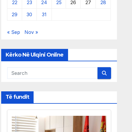
22
23
24
25
26
27
28
29
30
31
« Sep
Nov »
Kërko Në Ulqini Online
Të fundit