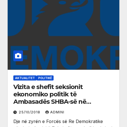
AKTUALITET
POLITIKË
Vizita e shefit seksionit
ekonomiko politik të
Ambasadës SHBA-së në
Podgoricë
25/10/2018
ADMINI
Dje në zyrën e Forcës së Re Demokratike