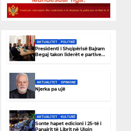
AKTUALITET
POLITIKË
Presidenti i Shqipërisë Bajram
Begaj takon liderët e partive
shqiptare në Ulqin
AKTUALITET
OPINIONE
Njerka pa ujë
AKTUALITET
KULTURË
Sonte hapet edicioni i 25-të i
Panairit të Librit në Ulqin