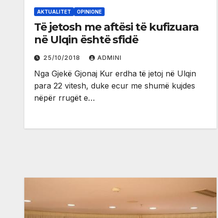
AKTUALITET
OPINIONE
Të jetosh me aftësi të kufizuara
në Ulqin është sfidë
25/10/2018
ADMINI
Nga Gjekë Gjonaj Kur erdha të jetoj në Ulqin
para 22 vitesh, duke ecur me shumë kujdes
nëpër rrugët e…