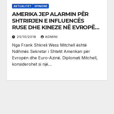
AKTUALITET
OPINIONE
AMERIKA JEP ALARMIN PËR
SHTRIRJEN E INFLUENCËS
RUSE DHE KINEZE NË EVROPËN
LINDORE DHE QENDRORE
25/10/2018
ADMINI
Nga Frank Shkreli Wess Mitchell është
Ndihmës Sekretar i Shtetit Amerikan për
Evropën dhe Euro-Azinë. Diplomati Mitchell,
konsiderohet si një…