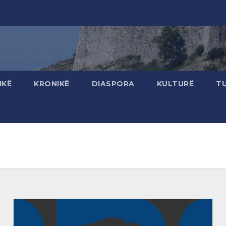
IKË
KRONIKË
DIASPORA
KULTURË
T