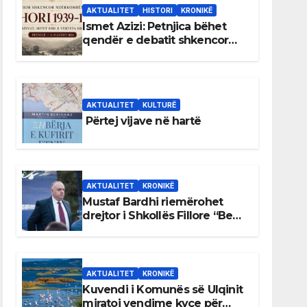
AKTUALITET
HISTORI
KRONIKË
Ismet Azizi: Petnjica bëhet
qendër e debatit shkencor
për Bihorin gjatë viteve 1939–
1948
AKTUALITET
KULTURË
Përtej vijave në hartë
AKTUALITET
KRONIKË
Mustaf Bardhi riemërohet
drejtor i Shkollës Fillore “Bedri
Elezaga”
AKTUALITET
KRONIKË
Kuvendi i Komunës së Ulqinit
miratoi vendime kyçe për