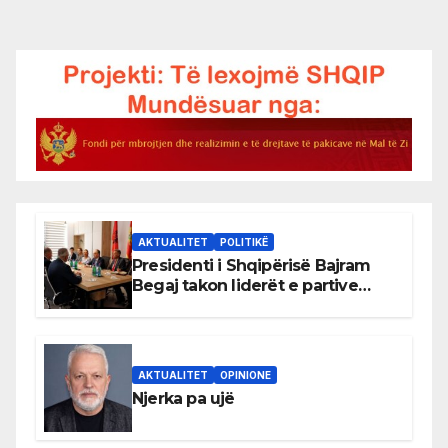
AKTUALITET
POLITIKË
Presidenti i Shqipërisë Bajram
Begaj takon liderët e partive
shqiptare në Ulqin
AKTUALITET
OPINIONE
Njerka pa ujë