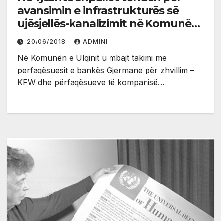
avansimin e infrastrukturës së
ujësjellës-kanalizimit në Komunën
e Ulqinit
20/06/2018
ADMINI
Në Komunën e Ulqinit u mbajt takimi me
perfaqësuesit e bankës Gjermane për zhvillim –
KFW dhe përfaqësueve të kompanisë…