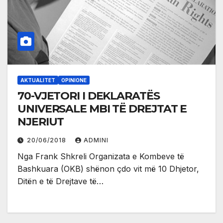
AKTUALITET
OPINIONE
70-VJETORI I DEKLARATËS
UNIVERSALE MBI TË DREJTAT E
NJERIUT
20/06/2018
ADMINI
Nga Frank Shkreli Organizata e Kombeve të
Bashkuara (OKB) shënon çdo vit më 10 Dhjetor,
Ditën e të Drejtave të…