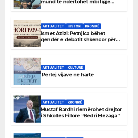
mund të ndërtohet mbi ligje
antikushtetuese
AKTUALITET
HISTORI
KRONIKË
Ismet Azizi: Petnjica bëhet
qendër e debatit shkencor për
Bihorin gjatë viteve 1939–1948
AKTUALITET
KULTURË
Përtej vijave në hartë
AKTUALITET
KRONIKË
Mustaf Bardhi riemërohet drejtor
i Shkollës Fillore “Bedri Elezaga”