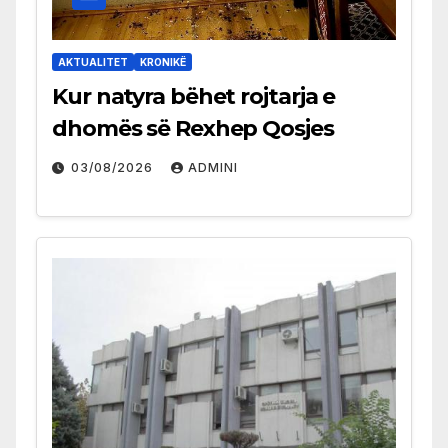
AKTUALITET
KRONIKË
Kur natyra bëhet rojtarja e
dhomës së Rexhep Qosjes
03/08/2026
ADMINI