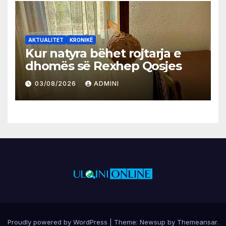
AKTUALITET
KRONIKË
Kur natyra bëhet rojtarja e
dhomës së Rexhep Qosjes
03/08/2026
ADMINI
Proudly powered by WordPress
|
Theme:
Newsup
by
Themeansar
.