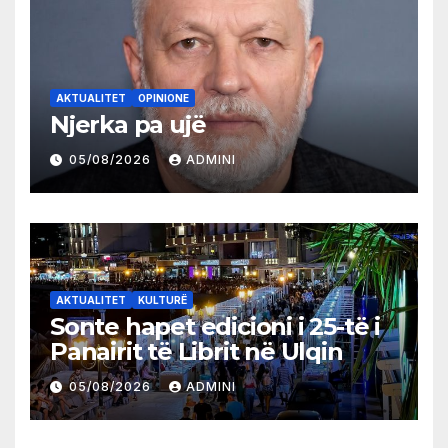
AKTUALITET
OPINIONE
Njerka pa ujë
05/08/2026
ADMINI
AKTUALITET
KULTURË
Sonte hapet edicioni i 25-të i
Panairit të Librit në Ulqin
05/08/2026
ADMINI