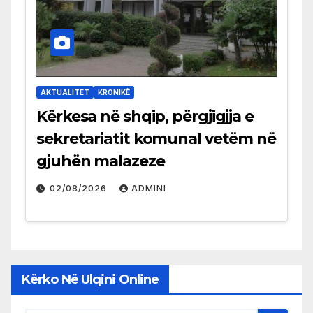
AKTUALITET
KRONIKË
Kërkesa në shqip, përgjigjja e
sekretariatit komunal vetëm në
gjuhën malazeze
02/08/2026
ADMINI
Kërko Në Ulqini Online