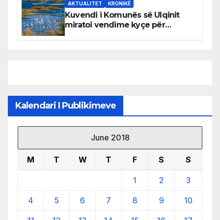
AKTUALITET
KRONIKË
Kuvendi i Komunës së Ulqinit
miratoi vendime kyçe për
mbrojtjen e natyrës dhe
menaxhimin e qëndrueshëm të
burimeve më të çmuara
Kalendari I Publikimeve
June 2018
M
T
W
T
F
S
S
1
2
3
4
5
6
7
8
9
10