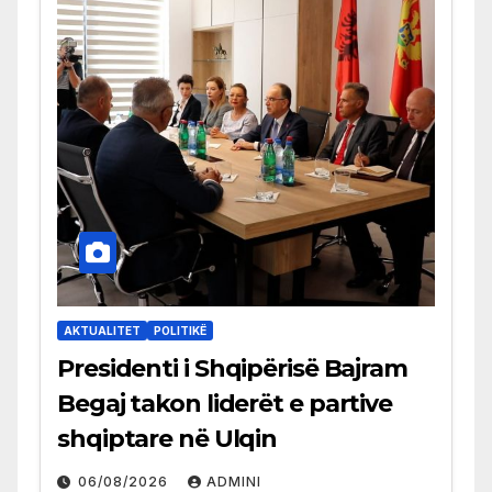
AKTUALITET
POLITIKË
Presidenti i Shqipërisë Bajram
Begaj takon liderët e partive
shqiptare në Ulqin
06/08/2026
ADMINI