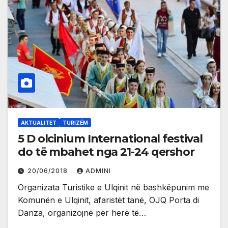
AKTUALITET
TURIZËM
5 D olcinium International festival
do të mbahet nga 21-24 qershor
20/06/2018
ADMINI
Organizata Turistike e Ulqinit në bashkëpunim me
Komunën e Ulqinit, afaristët tanë, OJQ Porta di
Danza, organizojnë për herë të…