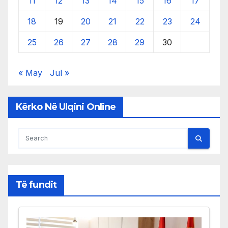
11
12
13
14
15
16
17
18
19
20
21
22
23
24
25
26
27
28
29
30
« May
Jul »
Kërko Në Ulqini Online
Të fundit