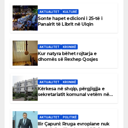
AKTUALITET
KULTURË
Sonte hapet edicioni i 25-të i
Panairit të Librit në Ulqin
AKTUALITET
KRONIKË
Kur natyra bëhet rojtarja e
dhomës së Rexhep Qosjes
AKTUALITET
KRONIKË
Kërkesa në shqip, përgjigjja e
sekretariatit komunal vetëm në
gjuhën malazeze
AKTUALITET
POLITIKË
Ilir Çapuni: Rruga evropiane nuk