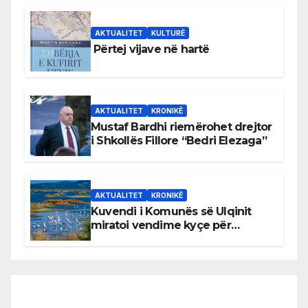
AKTUALITET
KULTURË
Përtej vijave në hartë
AKTUALITET
KRONIKË
Mustaf Bardhi riemërohet drejtor
i Shkollës Fillore “Bedri Elezaga”
AKTUALITET
KRONIKË
Kuvendi i Komunës së Ulqinit
miratoi vendime kyçe për
mbrojtjen e natyrës dhe
menaxhimin e qëndrueshëm të
burimeve më të çmuara