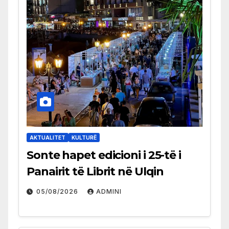
AKTUALITET
KULTURË
Sonte hapet edicioni i 25-të i
Panairit të Librit në Ulqin
05/08/2026
ADMINI