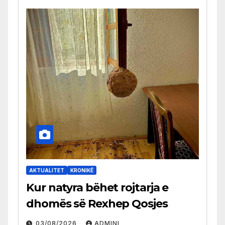
AKTUALITET
KRONIKË
Kur natyra bëhet rojtarja e
dhomës së Rexhep Qosjes
03/08/2026
ADMINI