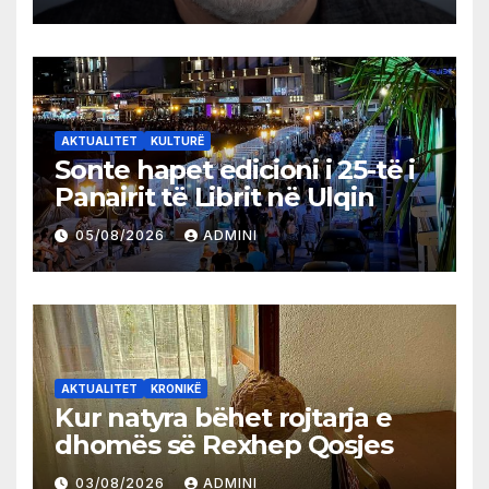
AKTUALITET
KULTURË
Sonte hapet edicioni i 25-të i
Panairit të Librit në Ulqin
05/08/2026
ADMINI
AKTUALITET
KRONIKË
Kur natyra bëhet rojtarja e
dhomës së Rexhep Qosjes
03/08/2026
ADMINI