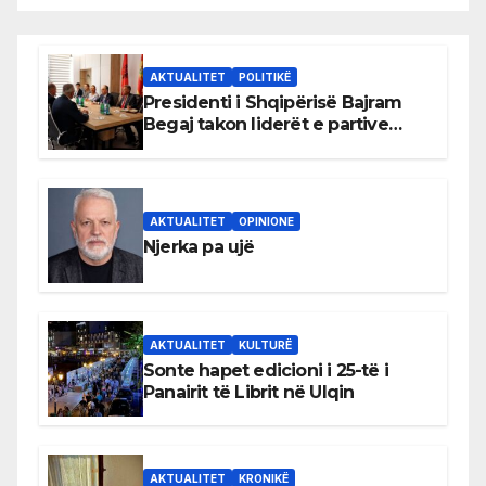
AKTUALITET
POLITIKË
Presidenti i Shqipërisë Bajram
Begaj takon liderët e partive
shqiptare në Ulqin
AKTUALITET
OPINIONE
Njerka pa ujë
AKTUALITET
KULTURË
Sonte hapet edicioni i 25-të i
Panairit të Librit në Ulqin
AKTUALITET
KRONIKË