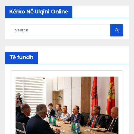
Kërko Në Ulqini Online
Të fundit