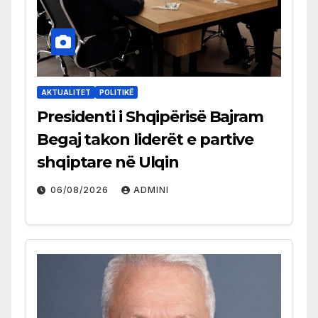
AKTUALITET
POLITIKË
Presidenti i Shqipërisë Bajram
Begaj takon liderët e partive
shqiptare në Ulqin
06/08/2026
ADMINI