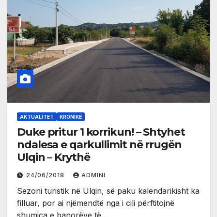
AKTUALITET
KRONIKË
Duke pritur 1 korrikun! – Shtyhet
ndalesa e qarkullimit në rrugën
Ulqin – Krythë
24/06/2018
ADMINI
Sezoni turistik në Ulqin, së paku kalendarikisht ka
filluar, por ai njëmendtë nga i cili përftitojnë
shumica e banorëve të…