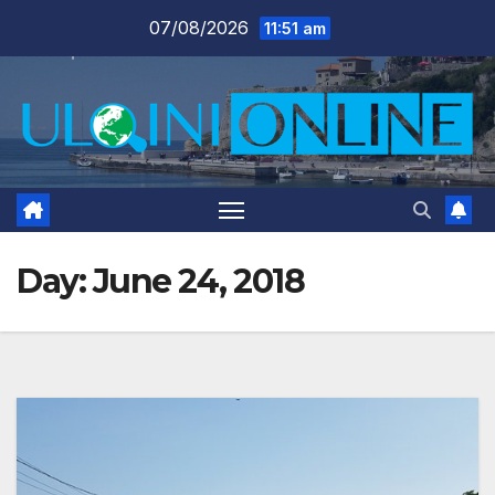
Skip
07/08/2026
11:51 am
to
content
Day:
June 24, 2018