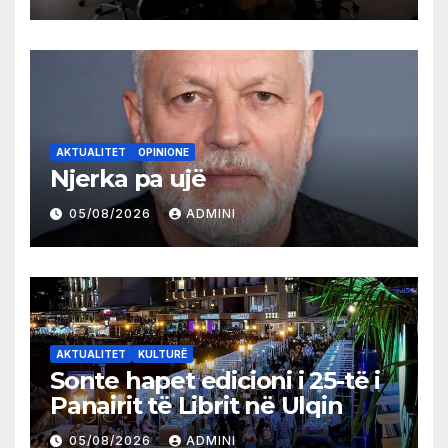
AKTUALITET
OPINIONE
Njerka pa ujë
05/08/2026
ADMINI
AKTUALITET
KULTURË
Sonte hapet edicioni i 25-të i
Panairit të Librit në Ulqin
05/08/2026
ADMINI