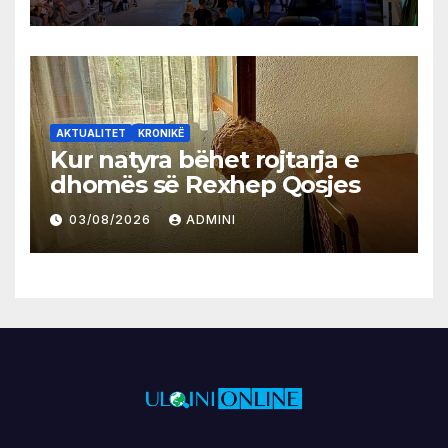
AKTUALITET
KRONIKË
Kur natyra bëhet rojtarja e
dhomës së Rexhep Qosjes
03/08/2026
ADMINI