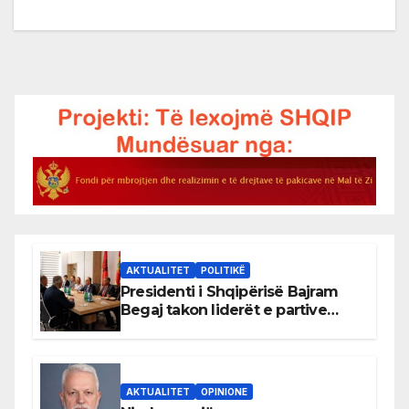
AKTUALITET
POLITIKË
Presidenti i Shqipërisë Bajram
Begaj takon liderët e partive
shqiptare në Ulqin
AKTUALITET
OPINIONE