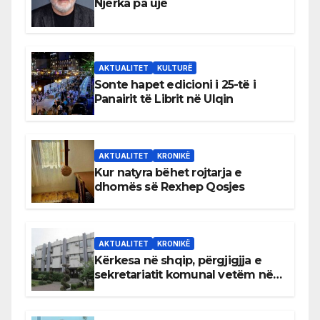
Njerka pa ujë
AKTUALITET
KULTURË
Sonte hapet edicioni i 25-të i
Panairit të Librit në Ulqin
AKTUALITET
KRONIKË
Kur natyra bëhet rojtarja e
dhomës së Rexhep Qosjes
AKTUALITET
KRONIKË
Kërkesa në shqip, përgjigjja e
sekretariatit komunal vetëm në
gjuhën malazeze