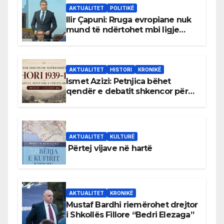
AKTUALITET
POLITIKË
Ilir Çapuni: Rruga evropiane nuk
mund të ndërtohet mbi ligje
antikushtetuese
AKTUALITET
HISTORI
KRONIKË
Ismet Azizi: Petnjica bëhet
qendër e debatit shkencor për
Bihorin gjatë viteve 1939–1948
AKTUALITET
KULTURË
Përtej vijave në hartë
AKTUALITET
KRONIKË
Mustaf Bardhi riemërohet drejtor
i Shkollës Fillore “Bedri Elezaga”