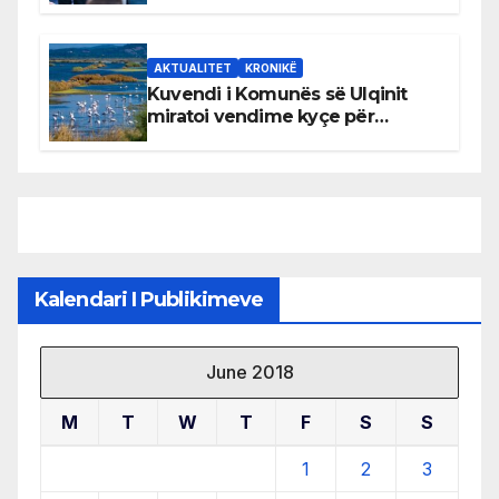
AKTUALITET
KRONIKË
Kuvendi i Komunës së Ulqinit
miratoi vendime kyçe për
mbrojtjen e natyrës dhe
menaxhimin e qëndrueshëm të
burimeve më të çmuara
Kalendari I Publikimeve
June 2018
M
T
W
T
F
S
S
1
2
3