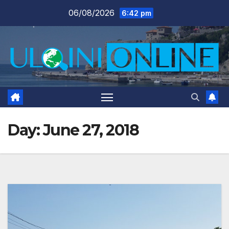
Skip
06/08/2026
6:42 pm
to
content
Day:
June 27, 2018