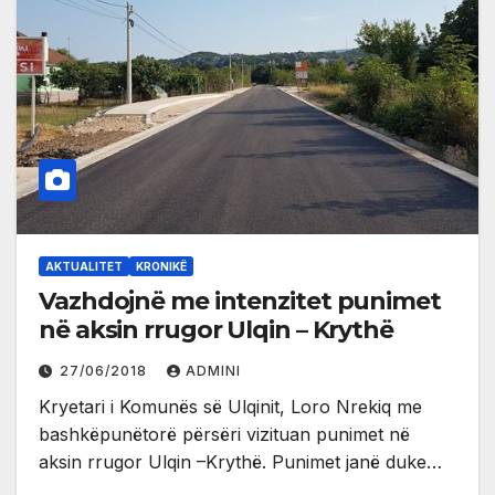
AKTUALITET
KRONIKË
Vazhdojnë me intenzitet punimet
në aksin rrugor Ulqin – Krythë
27/06/2018
ADMINI
Kryetari i Komunës së Ulqinit, Loro Nrekiq me
bashkëpunëtorë përsëri vizituan punimet në
aksin rrugor Ulqin –Krythë. Punimet janë duke…