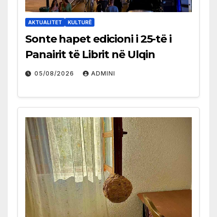
AKTUALITET
KULTURË
Sonte hapet edicioni i 25-të i
Panairit të Librit në Ulqin
05/08/2026
ADMINI