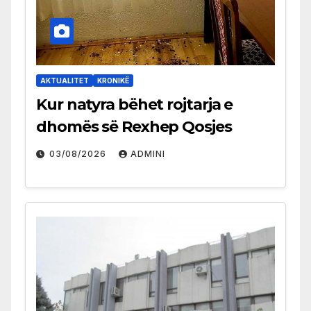
AKTUALITET
KRONIKË
Kur natyra bëhet rojtarja e
dhomës së Rexhep Qosjes
03/08/2026
ADMINI