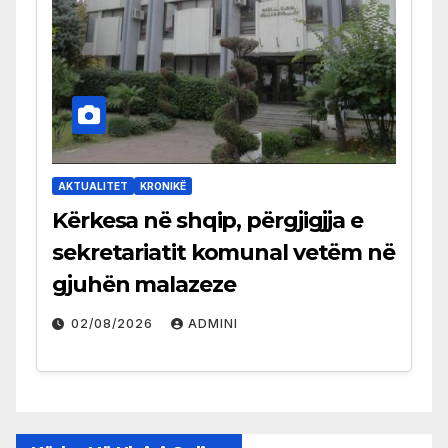
AKTUALITET
KRONIKË
Kërkesa në shqip, përgjigjja e
sekretariatit komunal vetëm në
gjuhën malazeze
02/08/2026
ADMINI