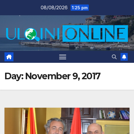
Skip
08/08/2026
1:25 pm
to
content
Day:
November 9, 2017