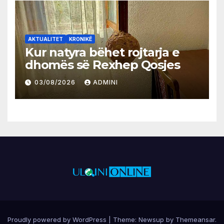
AKTUALITET
KRONIKË
Kur natyra bëhet rojtarja e
dhomës së Rexhep Qosjes
03/08/2026
ADMINI
Proudly powered by WordPress
|
Theme:
Newsup
by
Themeansar
.