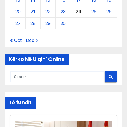
13
14
15
16
17
18
19
20
21
22
23
24
25
26
27
28
29
30
« Oct
Dec »
Kërko Në Ulqini Online
Të fundit