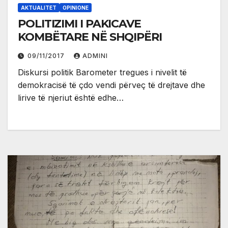
AKTUALITET
OPINIONE
POLITIZIMI I PAKICAVE
KOMBËTARE NË SHQIPËRI
09/11/2017
ADMINI
Diskursi politik Barometer tregues i nivelit të
demokracisë të çdo vendi përveç të drejtave dhe
lirive të njeriut është edhe…