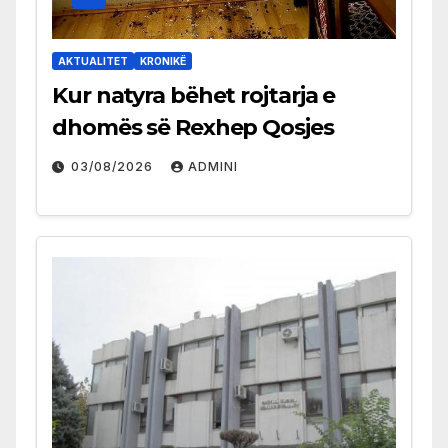
AKTUALITET
KRONIKË
Kur natyra bëhet rojtarja e
dhomës së Rexhep Qosjes
03/08/2026
ADMINI