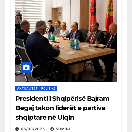
AKTUALITET
POLITIKË
Presidenti i Shqipërisë Bajram
Begaj takon liderët e partive
shqiptare në Ulqin
06/08/2026
ADMINI