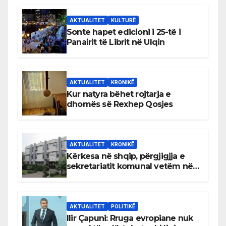
AKTUALITET
KULTURË
Sonte hapet edicioni i 25-të i
Panairit të Librit në Ulqin
AKTUALITET
KRONIKË
Kur natyra bëhet rojtarja e
dhomës së Rexhep Qosjes
AKTUALITET
KRONIKË
Kërkesa në shqip, përgjigjja e
sekretariatit komunal vetëm në
gjuhën malazeze
AKTUALITET
POLITIKË
Ilir Çapuni: Rruga evropiane nuk