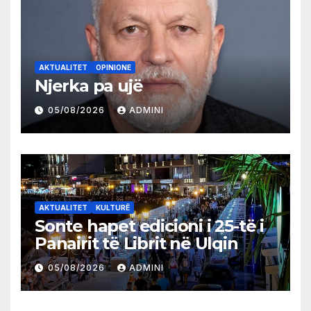
AKTUALITET
OPINIONE
Njerka pa ujë
05/08/2026
ADMINI
AKTUALITET
KULTURË
Sonte hapet edicioni i 25-të i
Panairit të Librit në Ulqin
05/08/2026
ADMINI