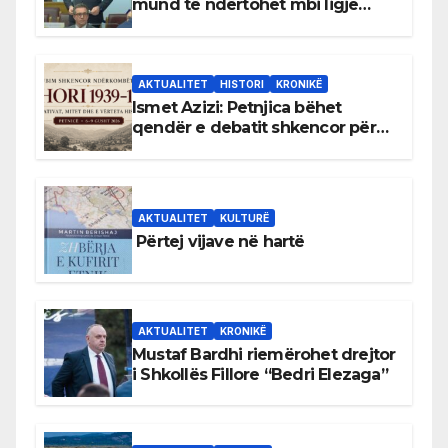
mund të ndërtohet mbi ligje
antikushtetuese
AKTUALITET
HISTORI
KRONIKË
Ismet Azizi: Petnjica bëhet
qendër e debatit shkencor për
Bihorin gjatë viteve 1939–1948
AKTUALITET
KULTURË
Përtej vijave në hartë
AKTUALITET
KRONIKË
Mustaf Bardhi riemërohet drejtor
i Shkollës Fillore “Bedri Elezaga”