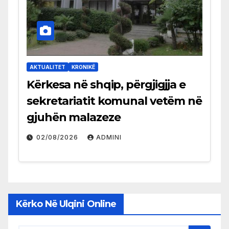
AKTUALITET
KRONIKË
Kërkesa në shqip, përgjigjja e
sekretariatit komunal vetëm në
gjuhën malazeze
02/08/2026
ADMINI
Kërko Në Ulqini Online