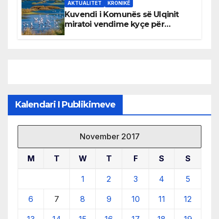
AKTUALITET
KRONIKË
Kuvendi i Komunës së Ulqinit
miratoi vendime kyçe për
mbrojtjen e natyrës dhe
menaxhimin e qëndrueshëm të
burimeve më të çmuara
Kalendari I Publikimeve
November 2017
M
T
W
T
F
S
S
1
2
3
4
5
6
7
8
9
10
11
12