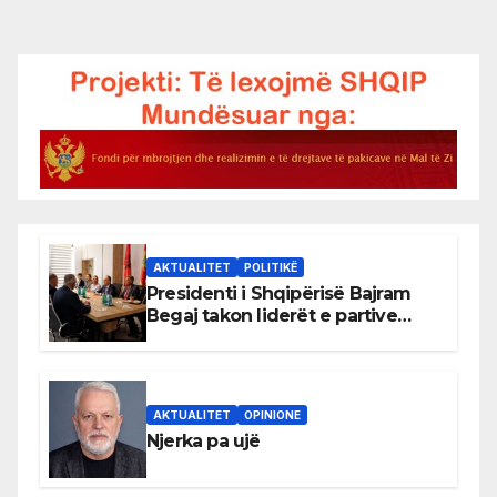
AKTUALITET
POLITIKË
Presidenti i Shqipërisë Bajram
Begaj takon liderët e partive
shqiptare në Ulqin
AKTUALITET
OPINIONE
Njerka pa ujë