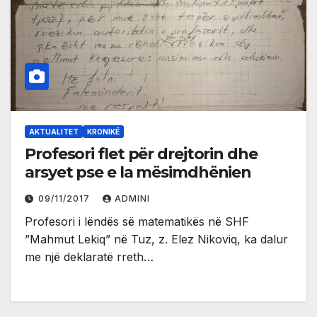
AKTUALITET
KRONIKË
Profesori flet për drejtorin dhe
arsyet pse e la mësimdhënien
09/11/2017
ADMINI
Profesori i lëndës së matematikës në SHF
”Mahmut Lekiq” në Tuz, z. Elez Nikoviq, ka dalur
me një deklaratë rreth…