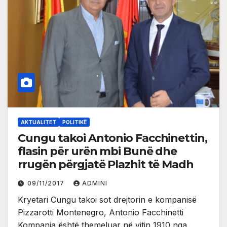
AKTUALITET
POLITIKË
Cungu takoi Antonio Facchinettin,
flasin për urën mbi Bunë dhe
rrugën përgjatë Plazhit të Madh
09/11/2017
ADMINI
Kryetari Cungu takoi sot drejtorin e kompanisë
Pizzarotti Montenegro, Antonio Facchinetti
Kompania është themeluar në vitin 1910 nga