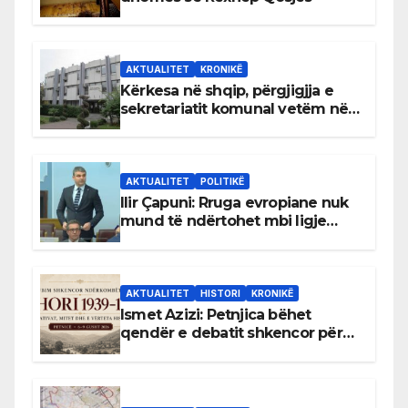
AKTUALITET
KRONIKË
Kërkesa në shqip, përgjigjja e
sekretariatit komunal vetëm në
gjuhën malazeze
AKTUALITET
POLITIKË
Ilir Çapuni: Rruga evropiane nuk
mund të ndërtohet mbi ligje
antikushtetuese
AKTUALITET
HISTORI
KRONIKË
Ismet Azizi: Petnjica bëhet
qendër e debatit shkencor për
Bihorin gjatë viteve 1939–1948