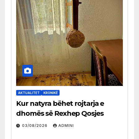
AKTUALITET
KRONIKË
Kur natyra bëhet rojtarja e
dhomës së Rexhep Qosjes
03/08/2026
ADMINI