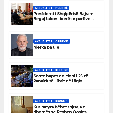
AKTUALITET
POLITIKË
Presidenti i Shqipërisë Bajram
Begaj takon liderët e partive
shqiptare në Ulqin
AKTUALITET
OPINIONE
Njerka pa ujë
AKTUALITET
KULTURË
Sonte hapet edicioni i 25-të i
Panairit të Librit në Ulqin
AKTUALITET
KRONIKË
Kur natyra bëhet rojtarja e
dhomës së Rexhep Qosjes