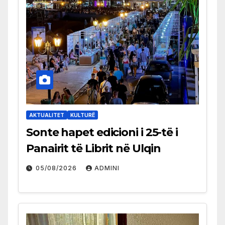
AKTUALITET
KULTURË
Sonte hapet edicioni i 25-të i
Panairit të Librit në Ulqin
05/08/2026
ADMINI