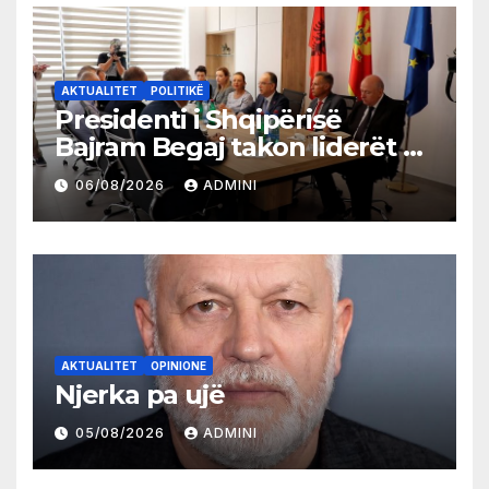
AKTUALITET
POLITIKË
Presidenti i Shqipërisë
Bajram Begaj takon liderët e
partive shqiptare në Ulqin
06/08/2026
ADMINI
AKTUALITET
OPINIONE
Njerka pa ujë
05/08/2026
ADMINI