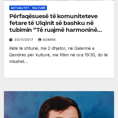
AKTUALITET
KULTURË
Përfaqësuesë të komuniteteve
fetare të Ulqinit së bashku në
tubimin “Të ruajmë harmoninë
ndërfetare”
30/11/2017
ADMINI
Këtë të shtunë, me 2 dhjetor, në Galerinë e
Qendrës për kulturë, me fillim në ora 19:30, do të
mbahet…