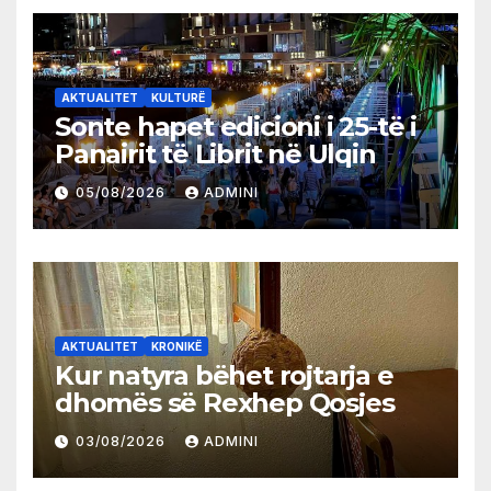
AKTUALITET
KULTURË
Sonte hapet edicioni i 25-të i
Panairit të Librit në Ulqin
05/08/2026
ADMINI
AKTUALITET
KRONIKË
Kur natyra bëhet rojtarja e
dhomës së Rexhep Qosjes
03/08/2026
ADMINI