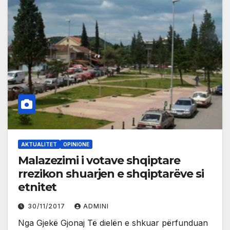
AKTUALITET
OPINIONE
Malazezimi i votave shqiptare
rrezikon shuarjen e shqiptarëve si
etnitet
30/11/2017
ADMINI
Nga Gjekë Gjonaj Të dielën e shkuar përfunduan