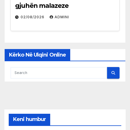
gjuhën malazeze
02/08/2026
ADMINI
Kërko Në Ulqini Online
Keni humbur