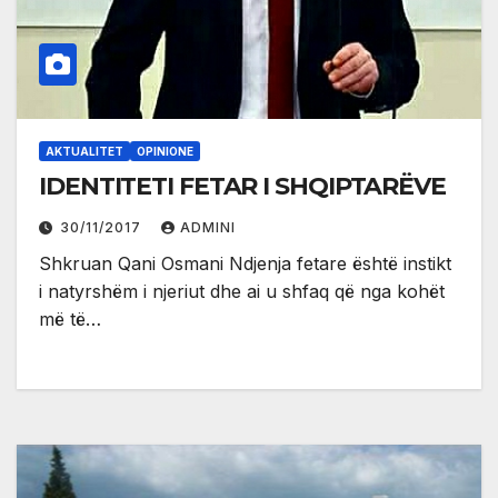
AKTUALITET
OPINIONE
IDENTITETI FETAR I SHQIPTARËVE
30/11/2017
ADMINI
Shkruan Qani Osmani Ndjenja fetare është instikt
i natyrshëm i njeriut dhe ai u shfaq që nga kohët
më të…