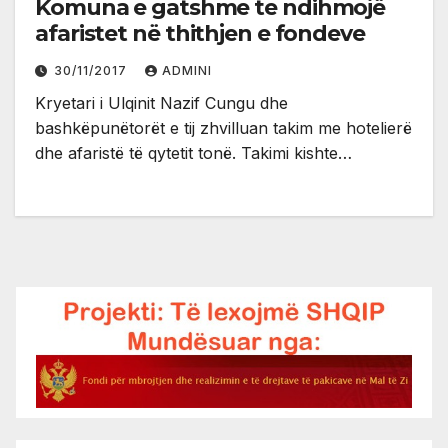
Komuna e gatshme te ndihmojë
afaristet në thithjen e fondeve
30/11/2017
ADMINI
Kryetari i Ulqinit Nazif Cungu dhe
bashkëpunëtorët e tij zhvilluan takim me hotelierë
dhe afaristë të qytetit tonë. Takimi kishte…