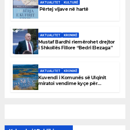
AKTUALITET
KULTURË
Përtej vijave në hartë
AKTUALITET
KRONIKË
Mustaf Bardhi riemërohet drejtor
i Shkollës Fillore “Bedri Elezaga”
AKTUALITET
KRONIKË
Kuvendi i Komunës së Ulqinit
miratoi vendime kyçe për
mbrojtjen e natyrës dhe
menaxhimin e qëndrueshëm të
burimeve më të çmuara