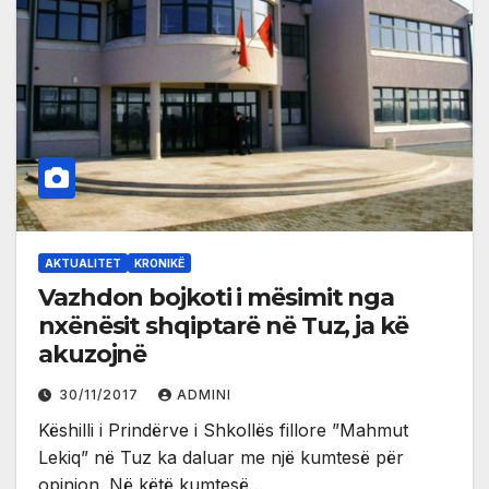
AKTUALITET
KRONIKË
Vazhdon bojkoti i mësimit nga
nxënësit shqiptarë në Tuz, ja kë
akuzojnë
30/11/2017
ADMINI
Këshilli i Prindërve i Shkollës fillore ”Mahmut
Lekiq” në Tuz ka daluar me një kumtesë për
opinion. Në këtë kumtesë…