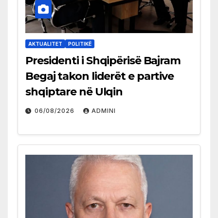
AKTUALITET
POLITIKË
Presidenti i Shqipërisë Bajram
Begaj takon liderët e partive
shqiptare në Ulqin
06/08/2026
ADMINI