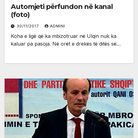
Automjeti përfundon në kanal
(foto)
30/11/2017
ADMINI
Koha e ligë që ka mbizotruar në Ulqin nuk ka
kaluar pa pasoja. Në orët e drekës të ditës së…