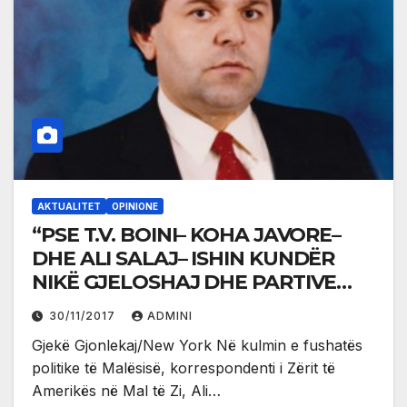
AKTUALITET
OPINIONE
“PSE T.V. BOINI– KOHA JAVORE–
DHE ALI SALAJ– ISHIN KUNDËR
NIKË GJELOSHAJ DHE PARTIVE
SHQIPARE TË MALËSISË?”
30/11/2017
ADMINI
Gjekë Gjonlekaj/New York Në kulmin e fushatës
politike të Malësisë, korrespondenti i Zërit të
Amerikës në Mal të Zi, Ali…