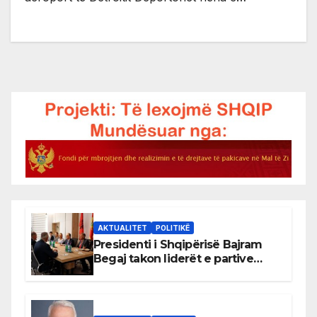
AKTUALITET
POLITIKË
Presidenti i Shqipërisë Bajram
Begaj takon liderët e partive
shqiptare në Ulqin