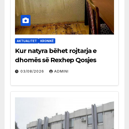
AKTUALITET
KRONIKË
Kur natyra bëhet rojtarja e
dhomës së Rexhep Qosjes
03/08/2026
ADMINI