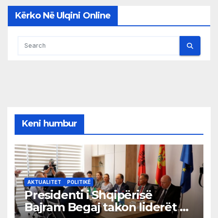
Kërko Në Ulqini Online
Keni humbur
AKTUALITET
POLITIKË
Presidenti i Shqipërisë
Bajram Begaj takon liderët e