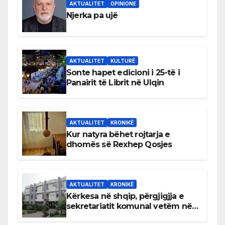
AKTUALITET
OPINIONE
Njerka pa ujë
AKTUALITET
KULTURË
Sonte hapet edicioni i 25-të i
Panairit të Librit në Ulqin
AKTUALITET
KRONIKË
Kur natyra bëhet rojtarja e
dhomës së Rexhep Qosjes
AKTUALITET
KRONIKË
Kërkesa në shqip, përgjigjja e
sekretariatit komunal vetëm në
gjuhën malazeze