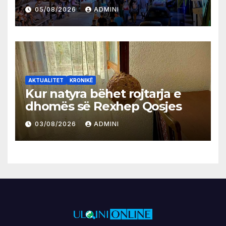
05/08/2026
ADMINI
AKTUALITET
KRONIKË
Kur natyra bëhet rojtarja e
dhomës së Rexhep Qosjes
03/08/2026
ADMINI