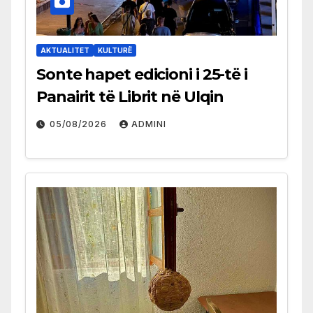
AKTUALITET
KULTURË
Sonte hapet edicioni i 25-të i
Panairit të Librit në Ulqin
05/08/2026
ADMINI