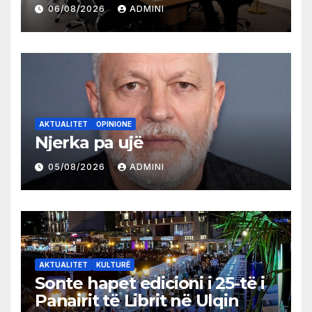
partive shqiptare në Ulqin
06/08/2026
ADMINI
AKTUALITET
OPINIONE
Njerka pa ujë
05/08/2026
ADMINI
AKTUALITET
KULTURË
Sonte hapet edicioni i 25-të i
Panairit të Librit në Ulqin