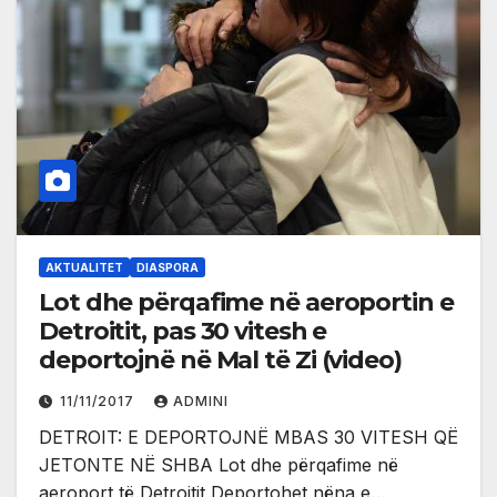
AKTUALITET
DIASPORA
Lot dhe përqafime në aeroportin e
Detroitit, pas 30 vitesh e
deportojnë në Mal të Zi (video)
11/11/2017
ADMINI
DETROIT: E DEPORTOJNË MBAS 30 VITESH QË
JETONTE NË SHBA Lot dhe përqafime në
aeroport të Detroitit Deportohet nëna e…