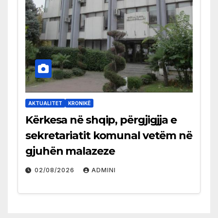
AKTUALITET
KRONIKË
Kërkesa në shqip, përgjigjja e
sekretariatit komunal vetëm në
gjuhën malazeze
02/08/2026
ADMINI