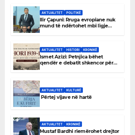
AKTUALITET
POLITIKË
Ilir Çapuni: Rruga evropiane nuk
mund të ndërtohet mbi ligje
antikushtetuese
AKTUALITET
HISTORI
KRONIKË
Ismet Azizi: Petnjica bëhet
qendër e debatit shkencor për
Bihorin gjatë viteve 1939–1948
AKTUALITET
KULTURË
Përtej vijave në hartë
AKTUALITET
KRONIKË
Mustaf Bardhi riemërohet drejtor