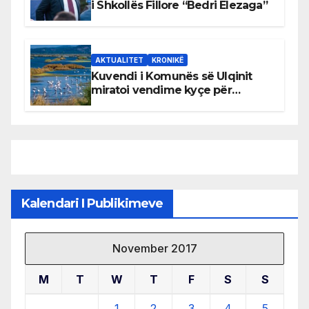
i Shkollës Fillore “Bedri Elezaga”
AKTUALITET
KRONIKË
Kuvendi i Komunës së Ulqinit
miratoi vendime kyçe për
mbrojtjen e natyrës dhe
menaxhimin e qëndrueshëm të
burimeve më të çmuara
Kalendari I Publikimeve
November 2017
M
T
W
T
F
S
S
1
2
3
4
5