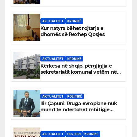
AKTUALITET
KRONIKË
Kur natyra bëhet rojtarja e
dhomës së Rexhep Qosjes
AKTUALITET
KRONIKË
Kërkesa në shqip, përgjigjja e
sekretariatit komunal vetëm në
gjuhën malazeze
AKTUALITET
POLITIKË
Ilir Çapuni: Rruga evropiane nuk
mund të ndërtohet mbi ligje
antikushtetuese
AKTUALITET
HISTORI
KRONIKË