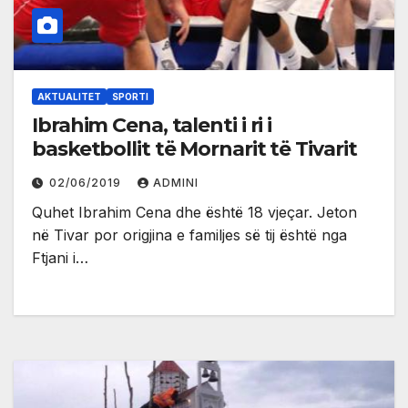
AKTUALITET
SPORTI
Ibrahim Cena, talenti i ri i
basketbollit të Mornarit të Tivarit
02/06/2019
ADMINI
Quhet Ibrahim Cena dhe është 18 vjeçar. Jeton
në Tivar por origjina e familjes së tij është nga
Ftjani i…