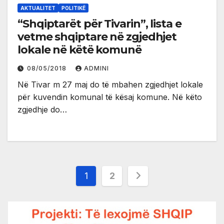
AKTUALITET
POLITIKË
“Shqiptarët për Tivarin”, lista e
vetme shqiptare në zgjedhjet
lokale në këtë komunë
08/05/2018
ADMINI
Në Tivar m 27 maj do të mbahen zgjedhjet lokale
për kuvendin komunal të kësaj komune. Në këto
zgjedhje do…
Posts
1
2
pagination