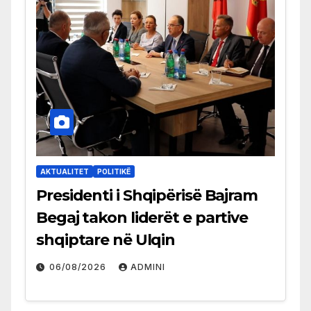
AKTUALITET
POLITIKË
Presidenti i Shqipërisë Bajram
Begaj takon liderët e partive
shqiptare në Ulqin
06/08/2026
ADMINI