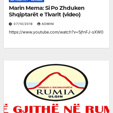
Marin Mema: Si Po Zhduken
Shqiptarët e Tivarit (video)
07/10/2018
ADMINI
https://www.youtube.com/watch?v=5jfnFJ-sXW0