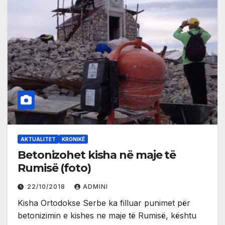
AKTUALITET
KRONIKË
Betonizohet kisha në maje të
Rumisë (foto)
22/10/2018
ADMINI
Kisha Ortodokse Serbe ka filluar punimet për
betonizimin e kishes ne maje të Rumisë, kështu