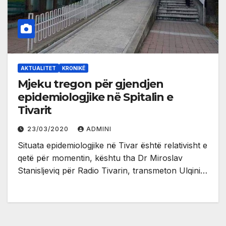
AKTUALITET
KRONIKË
Mjeku tregon për gjendjen
epidemiologjike në Spitalin e
Tivarit
23/03/2020
ADMINI
Situata epidemiologjike në Tivar është relativisht e
qetë për momentin, kështu tha Dr Miroslav
Stanisljeviq për Radio Tivarin, transmeton Ulqini…