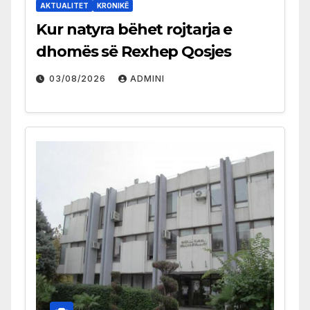
AKTUALITET
KRONIKË
Kur natyra bëhet rojtarja e
dhomës së Rexhep Qosjes
03/08/2026
ADMINI