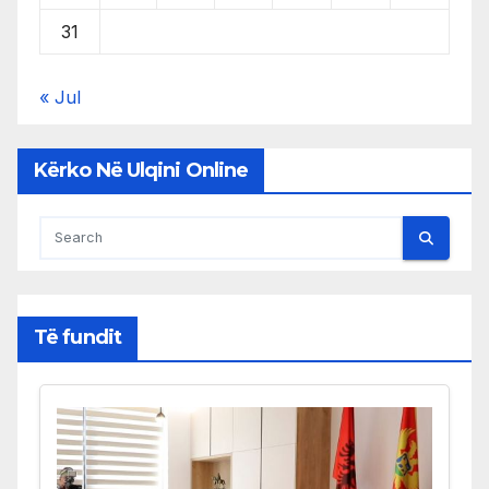
31
« Jul
Kërko Në Ulqini Online
Të fundit