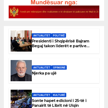
AKTUALITET
POLITIKË
Presidenti i Shqipërisë Bajram
Begaj takon liderët e partive
shqiptare në Ulqin
AKTUALITET
OPINIONE
Njerka pa ujë
AKTUALITET
KULTURË
Sonte hapet edicioni i 25-të i
Panairit të Librit në Ulqin