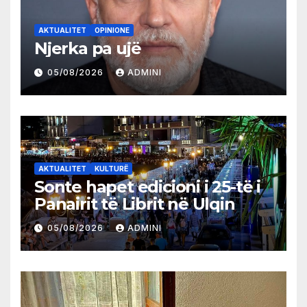
AKTUALITET
OPINIONE
Njerka pa ujë
05/08/2026
ADMINI
AKTUALITET
KULTURË
Sonte hapet edicioni i 25-të i
Panairit të Librit në Ulqin
05/08/2026
ADMINI