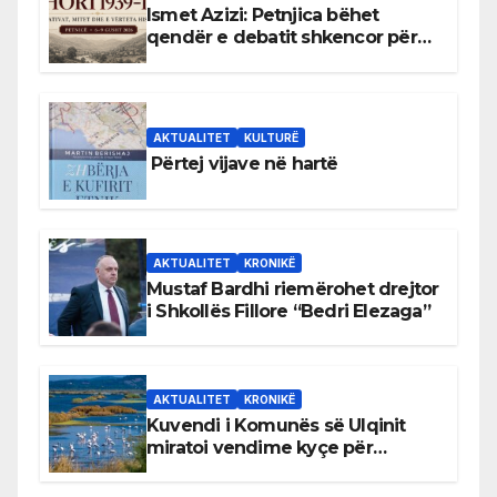
Ismet Azizi: Petnjica bëhet
qendër e debatit shkencor për
Bihorin gjatë viteve 1939–1948
AKTUALITET
KULTURË
Përtej vijave në hartë
AKTUALITET
KRONIKË
Mustaf Bardhi riemërohet drejtor
i Shkollës Fillore “Bedri Elezaga”
AKTUALITET
KRONIKË
Kuvendi i Komunës së Ulqinit
miratoi vendime kyçe për
mbrojtjen e natyrës dhe
menaxhimin e qëndrueshëm të