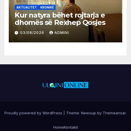
AKTUALITET
KRONIKË
Kur natyra bëhet rojtarja e
dhomës së Rexhep Qosjes
03/08/2026
ADMINI
Proudly powered by WordPress
|
Theme:
Newsup
by
Themeansar
.
Home
Kontakti