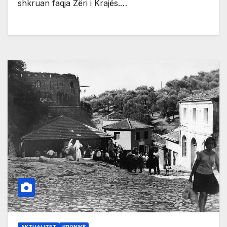
shkruan faqja Zëri i Krajës.…
AKTUALITET
KRONIKË