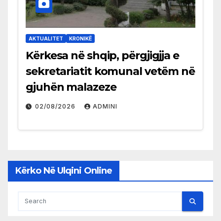
AKTUALITET
KRONIKË
Kërkesa në shqip, përgjigjja e
sekretariatit komunal vetëm në
gjuhën malazeze
02/08/2026
ADMINI
Kërko Në Ulqini Online