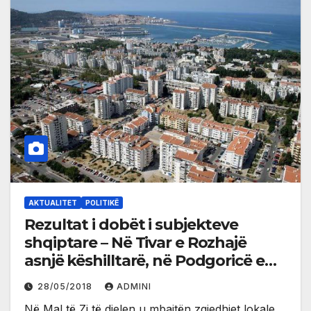
AKTUALITET
POLITIKË
Rezultat i dobët i subjekteve
shqiptare – Në Tivar e Rozhajë
asnjë këshilltarë, në Podgoricë e
Plavë nga një
28/05/2018
ADMINI
Në Mal të Zi të dielen u mbajtën zgjedhjet lokale