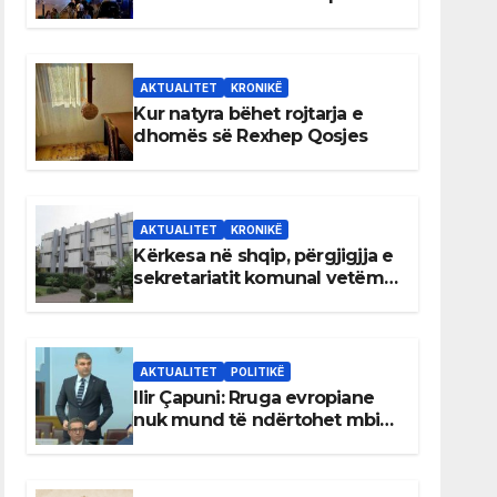
AKTUALITET
KRONIKË
Kur natyra bëhet rojtarja e
dhomës së Rexhep Qosjes
AKTUALITET
KRONIKË
Kërkesa në shqip, përgjigjja e
sekretariatit komunal vetëm
në gjuhën malazeze
AKTUALITET
POLITIKË
Ilir Çapuni: Rruga evropiane
nuk mund të ndërtohet mbi
ligje antikushtetuese