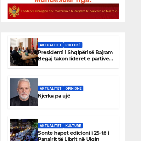
AKTUALITET
POLITIKË
Presidenti i Shqipërisë Bajram
Begaj takon liderët e partive
shqiptare në Ulqin
AKTUALITET
OPINIONE
Njerka pa ujë
AKTUALITET
KULTURË
Sonte hapet edicioni i 25-të i
Panairit të Librit në Ulqin