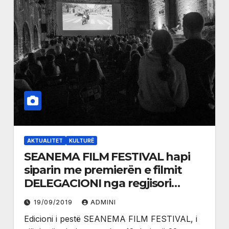
AKTUALITET
KULTURË
SEANEMA FILM FESTIVAL hapi
siparin me premierën e filmit
DELEGACIONI nga regjisori
shqiptar Bujar Alimani
19/09/2019
ADMINI
Edicioni i pestë SEANEMA FILM FESTIVAL, i