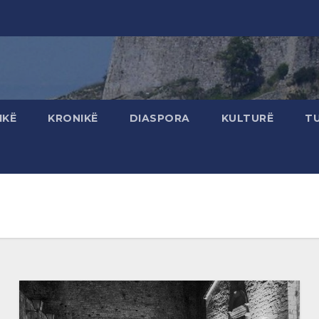
IKË
KRONIKË
DIASPORA
KULTURË
T