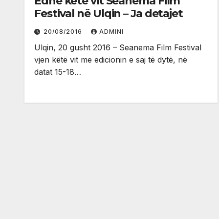
Edhe këtë vit Seanema Film
Festival në Ulqin – Ja detajet
20/08/2016
ADMINI
Ulqin, 20 gusht 2016 – Seanema Film Festival
vjen këtë vit me edicionin e saj të dytë, në
datat 15-18…