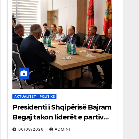
AKTUALITET
POLITIKË
Presidenti i Shqipërisë Bajram
Begaj takon liderët e partive
shqiptare në Ulqin
06/08/2026
ADMINI