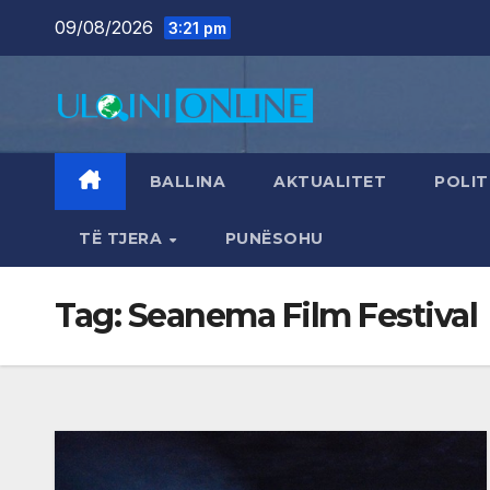
Skip
09/08/2026
3:21 pm
to
content
BALLINA
AKTUALITET
POLIT
TË TJERA
PUNËSOHU
Tag:
Seanema Film Festival