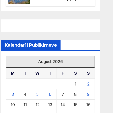
mbrojtjen e natyrës dhe
menaxhimin e qëndrueshëm
të burimeve më të çmuara
Kalendari I Publikimeve
August 2026
M
T
W
T
F
S
S
1
2
3
4
5
6
7
8
9
10
11
12
13
14
15
16