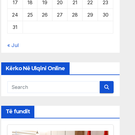
17
18
19
20
21
22
23
24
25
26
27
28
29
30
31
« Jul
Kërko Në Ulqini Online
Të fundit