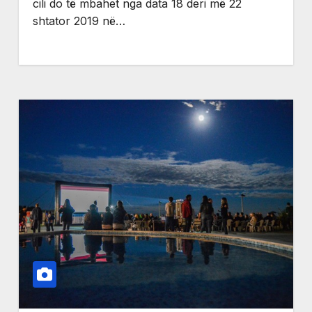
cili do të mbahet nga data 18 deri më 22
shtator 2019 në…