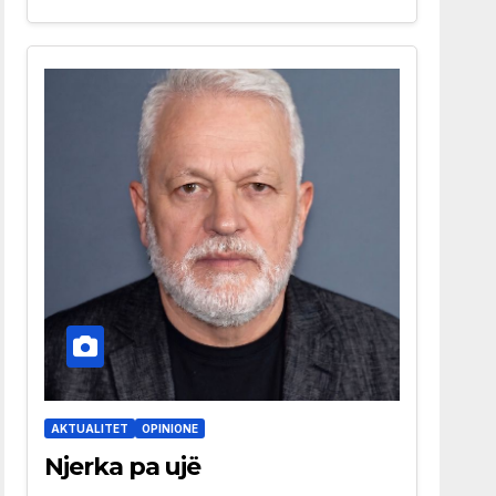
AKTUALITET
OPINIONE
Njerka pa ujë