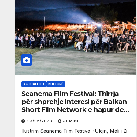
AKTUALITET
KULTURË
Seanema Film Festival: Thirrja
për shprehje interesi për Balkan
Short Film Network e hapur deri
më 10 maj
03/05/2023
ADMINI
Ilustrim Seanema Film Festival (Ulqin, Mali i Zi)