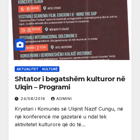
AKTUALITET
KULTURË
Shtator i begatshëm kulturor në
Ulqin – Programi
24/08/2016
ADMINI
Kryetari i Komunës së Ulqinit Nazif Cungu, në
një konferencë me gazetarë u ndal tek
aktivitetet kulturore që do të…