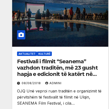
AKTUALITET
KULTURË
Festivali i filmit “Seanema”
vazhdon traditën, më 23 gusht
hapja e edicionit të katërt në
Ulqin
08/08/2018
ADMINI
OJQ Unë veproi ruan traditën e organizimit të
përvitshëm të festivalit të filmit në Ulqin,
SEANEMA Film Festival, i cila…