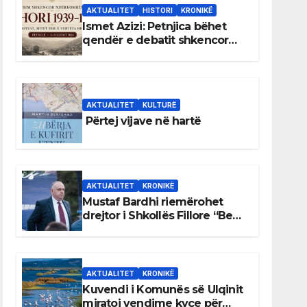
AKTUALITET
HISTORI
KRONIKË
Ismet Azizi: Petnjica bëhet
qendër e debatit shkencor
për Bihorin gjatë viteve 1939–
1948
AKTUALITET
KULTURË
Përtej vijave në hartë
AKTUALITET
KRONIKË
Mustaf Bardhi riemërohet
drejtor i Shkollës Fillore “Bedri
Elezaga”
AKTUALITET
KRONIKË
Kuvendi i Komunës së Ulqinit
miratoi vendime kyçe për