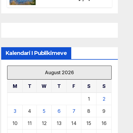
mbrojtjen e natyrës dhe
menaxhimin e qëndrueshëm
të burimeve më të çmuara
Kalendari I Publikimeve
August 2026
M
T
W
T
F
S
S
1
2
3
4
5
6
7
8
9
10
11
12
13
14
15
16