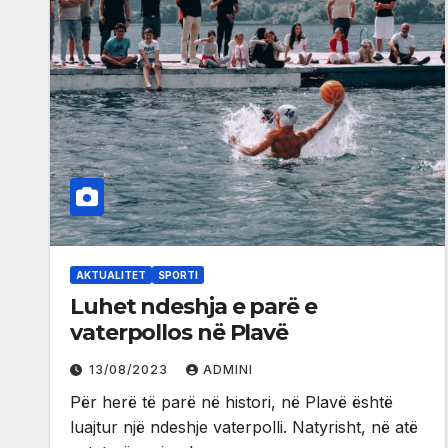
AKTUALITET
SPORTI
Luhet ndeshja e parë e
vaterpollos në Plavë
13/08/2023
ADMINI
Për herë të parë në histori, në Plavë është
luajtur një ndeshje vaterpolli. Natyrisht, në atë