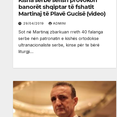
Kisha serbe sërish provokon
banorët shqiptar të fshatit
Martinaj të Plavë Gucisë (video)
29/04/2019
ADMINI
Sot në Martinaj zbarkuan rreth 40 falanga
serbe nën patronatin e kishës ortodokse
ultranacionaliste serbe, kinse për te bërë
liturgji…