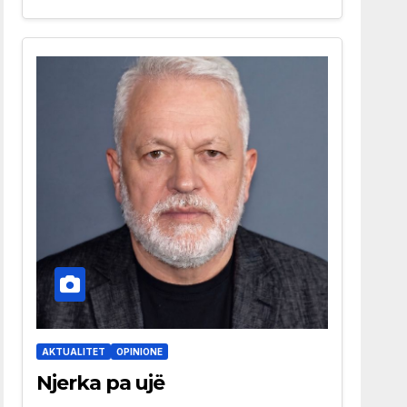
AKTUALITET
OPINIONE
Njerka pa ujë