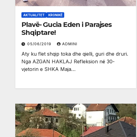
AKTUALITET
KRONIKË
Plavë- Gucia Eden i Parajses
Shqiptare!
05/06/2019
ADMINI
Aty ku flet shqip toka dhe qielli, guri dhe druri.
Nga AZGAN HAKLAJ Refleksion në 30-
vjetorin e SHKA Maja…