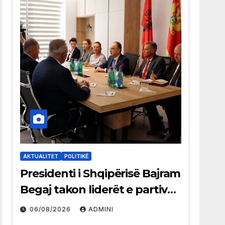
AKTUALITET
POLITIKË
Presidenti i Shqipërisë Bajram
Begaj takon liderët e partive
shqiptare në Ulqin
06/08/2026
ADMINI