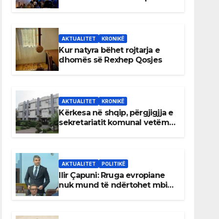
AKTUALITET
KRONIKË
Kur natyra bëhet rojtarja e
dhomës së Rexhep Qosjes
AKTUALITET
KRONIKË
Kërkesa në shqip, përgjigjja e
sekretariatit komunal vetëm
në gjuhën malazeze
AKTUALITET
POLITIKË
Ilir Çapuni: Rruga evropiane
nuk mund të ndërtohet mbi
ligje antikushtetuese