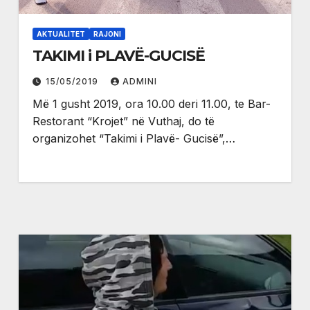
AKTUALITET
RAJONI
TAKIMI i PLAVË-GUCISË
15/05/2019
ADMINI
Më 1 gusht 2019, ora 10.00 deri 11.00, te Bar-
Restorant “Krojet” në Vuthaj, do të
organizohet “Takimi i Plavë- Gucisë”,…