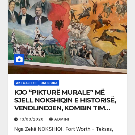
AKTUALITET
DIASPORA
KJO “PIKTURË MURALE” MË
SJELL NOKSHIQIN E HISTORISË,
VENDLINDJEN, KOMBIN TIM
SHQIPTAR, NË TEKSASIN E
13/03/2020
ADMINI
AMERIKËS
Nga Zekë NOKSHIQI, Fort Worth – Teksas,