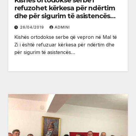
Kishës ortodokse serbe i
refuzohet kërkesa për ndërtim
dhe për sigurim të asistencës
policore në fshatin Martinaj
26/04/2019
ADMINI
Kishës ortodokse serbe që vepron në Mal të
Zi i është refuzuar kërkesa për ndërtim dhe
për sigurim të asistencës…