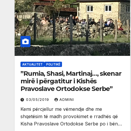
AKTUALITET
POLITIKË
”Rumia, Shasi, Martinaj…, skenar
mirë i përgatitur i Kishës
Pravoslave Ortodokse Serbe”
03/05/2019
ADMINI
Kemi përcjellur me vëmendje dhe me
shqetësim të madh provokimet e rradhës që
Kisha Pravoslave Ortodokse Serbe po i bën…