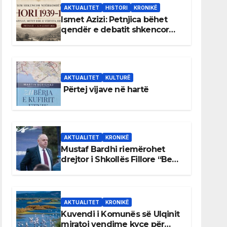
AKTUALITET
HISTORI
KRONIKË
Ismet Azizi: Petnjica bëhet
qendër e debatit shkencor
për Bihorin gjatë viteve 1939–
1948
AKTUALITET
KULTURË
Përtej vijave në hartë
AKTUALITET
KRONIKË
Mustaf Bardhi riemërohet
drejtor i Shkollës Fillore “Bedri
Elezaga”
AKTUALITET
KRONIKË
Kuvendi i Komunës së Ulqinit
miratoi vendime kyçe për