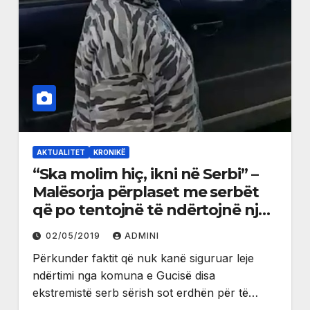
AKTUALITET
KRONIKË
“Ska molim hiç, ikni në Serbi” –
Malësorja përplaset me serbët
që po tentojnë të ndërtojnë një
kishë në Martinaj
02/05/2019
ADMINI
Përkunder faktit që nuk kanë siguruar leje
ndërtimi nga komuna e Gucisë disa
ekstremistë serb sërish sot erdhën për të…