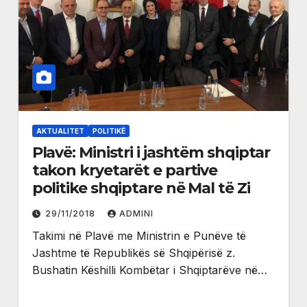
AKTUALITET
POLITIKË
Plavë: Ministri i jashtëm shqiptar
takon kryetarët e partive
politike shqiptare në Mal të Zi
29/11/2018
ADMINI
Takimi në Plavë me Ministrin e Punëve të
Jashtme të Republikës së Shqipërisë z.
Bushatin Këshilli Kombëtar i Shqiptarëve në…