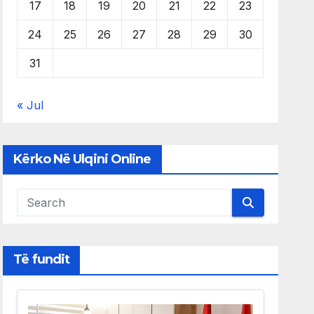
17
18
19
20
21
22
23
24
25
26
27
28
29
30
31
« Jul
Kërko Në Ulqini Online
Të fundit