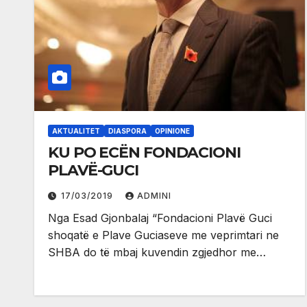
AKTUALITET
DIASPORA
OPINIONE
KU PO ECËN FONDACIONI
PLAVË-GUCI
17/03/2019
ADMINI
Nga Esad Gjonbalaj “Fondacioni Plavë Guci
shoqatë e Plave Guciaseve me veprimtari ne
SHBA do të mbaj kuvendin zgjedhor me…