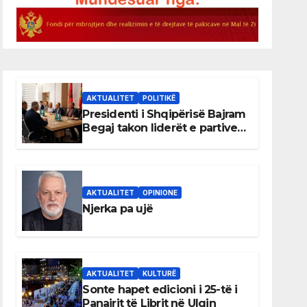
AKTUALITET
POLITIKË
Presidenti i Shqipërisë Bajram
Begaj takon liderët e partive
shqiptare në Ulqin
AKTUALITET
OPINIONE
Njerka pa ujë
AKTUALITET
KULTURË
Sonte hapet edicioni i 25-të i
Panairit të Librit në Ulqin