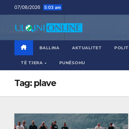
Skip
07/08/2026
5:03 am
to
content
BALLINA
AKTUALITET
POLIT
TË TJERA
PUNËSOHU
Tag:
plave