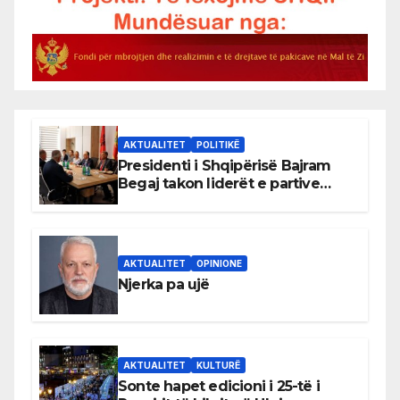
AKTUALITET
POLITIKË
Presidenti i Shqipërisë Bajram
Begaj takon liderët e partive
shqiptare në Ulqin
AKTUALITET
OPINIONE
Njerka pa ujë
AKTUALITET
KULTURË
Sonte hapet edicioni i 25-të i