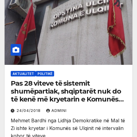
AKTUALITET
POLITIKË
Pas 28 viteve të sistemit
shumëpartiak, shqiptarët nuk do
të kenë më kryetarin e Komunës
së Ulqinit
24/04/2018
ADMINI
Mehmet Bardhi nga Lidhja Demokratike në Mal të
Zi ishte kryetar i Komunës së Ulqinit në intervalin
kohor të viteve…