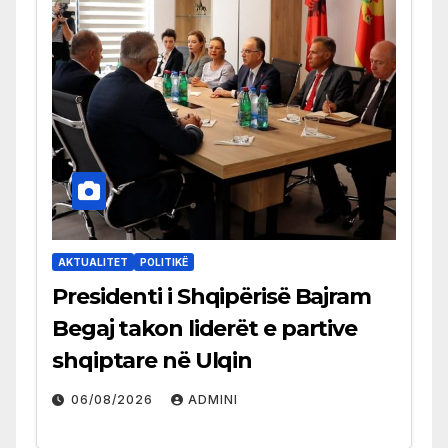
AKTUALITET
POLITIKË
Presidenti i Shqipërisë Bajram
Begaj takon liderët e partive
shqiptare në Ulqin
06/08/2026
ADMINI