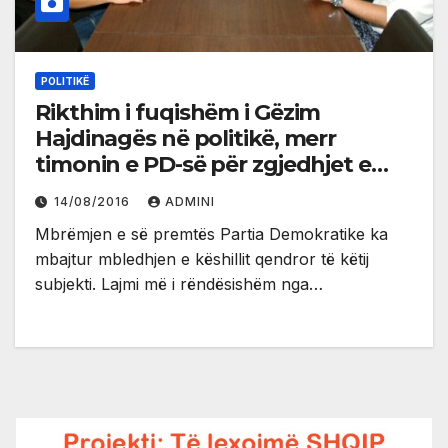
POLITIKË
Rikthim i fuqishëm i Gëzim
Hajdinagës në politikë, merr
timonin e PD-së për zgjedhjet e
ardhshme parlamentare
14/08/2016
ADMINI
Mbrëmjen e së premtës Partia Demokratike ka
mbajtur mbledhjen e këshillit qendror të këtij
subjekti. Lajmi më i rëndësishëm nga…