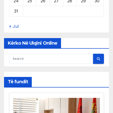
24
25
26
27
28
29
30
31
« Jul
Kërko Në Ulqini Online
Të fundit