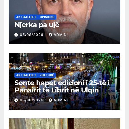
AKTUALITET
OPINIONE
Njerka pa ujë
05/08/2026
ADMINI
AKTUALITET
KULTURË
Sonte hapet edicioni i 25-të i
Panairit të Librit në Ulqin
05/08/2026
ADMINI