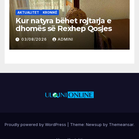
AKTUALITET
KRONIKË
Kur natyra bëhet rojtarja e
dhomës së Rexhep Qosjes
03/08/2026
ADMINI
Proudly powered by WordPress
|
Theme:
Newsup
by
Themeansar
.