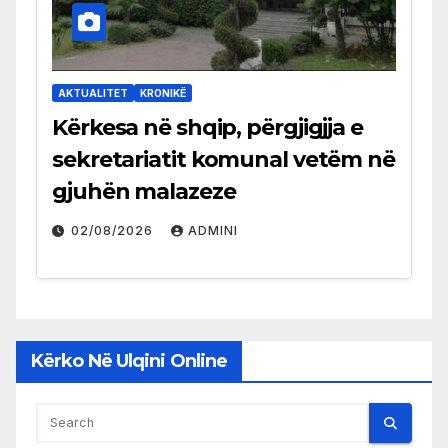
AKTUALITET
KRONIKË
Kërkesa në shqip, përgjigjja e
sekretariatit komunal vetëm në
gjuhën malazeze
02/08/2026
ADMINI
Kërko Në Ulqini Online