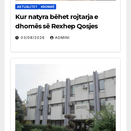
AKTUALITET
KRONIKË
Kur natyra bëhet rojtarja e
dhomës së Rexhep Qosjes
03/08/2026
ADMINI