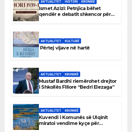
AKTUALITET
HISTORI
KRONIKË
Ismet Azizi: Petnjica bëhet
qendër e debatit shkencor për
Bihorin gjatë viteve 1939–1948
AKTUALITET
KULTURË
Përtej vijave në hartë
AKTUALITET
KRONIKË
Mustaf Bardhi riemërohet drejtor
i Shkollës Fillore “Bedri Elezaga”
AKTUALITET
KRONIKË
Kuvendi i Komunës së Ulqinit
miratoi vendime kyçe për
mbrojtjen e natyrës dhe