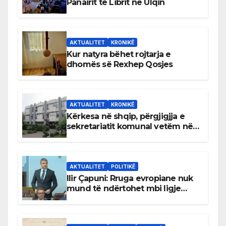
Panairit të Librit në Ulqin
AKTUALITET
KRONIKË
Kur natyra bëhet rojtarja e
dhomës së Rexhep Qosjes
AKTUALITET
KRONIKË
Kërkesa në shqip, përgjigjja e
sekretariatit komunal vetëm në
gjuhën malazeze
AKTUALITET
POLITIKË
Ilir Çapuni: Rruga evropiane nuk
mund të ndërtohet mbi ligje
antikushtetuese