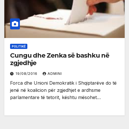
POLITIKË
Cungu dhe Zenka së bashku në
zgjedhje
19/08/2016
ADMINI
Forca dhe Unioni Demokratik i Shqiptarëve do të
jenë në koalicion për zgjedhjet e ardhsme
parlamentare të tetorit, kështu mësohet…