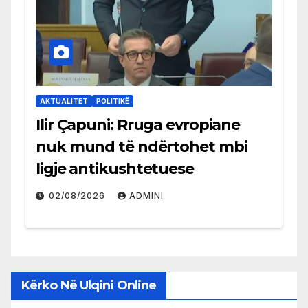
AKTUALITET
POLITIKË
Ilir Çapuni: Rruga evropiane
nuk mund të ndërtohet mbi
ligje antikushtetuese
02/08/2026
ADMINI
Kërko Në Ulqini Online