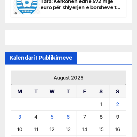
Tafa: Kërkohen edhe 572 mijë
euro për shlyerjen e borxheve të
KF Otrant – Salaj kërkoi sqarime
nga drejtuesit e klubit
Kalendari I Publikimeve
August 2026
M
T
W
T
F
S
S
1
2
3
4
5
6
7
8
9
10
11
12
13
14
15
16