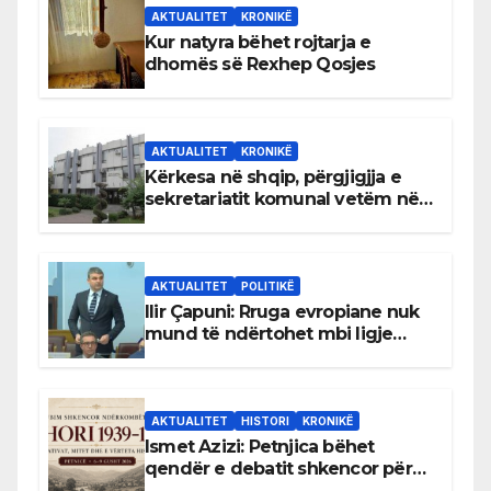
AKTUALITET
KRONIKË
Kur natyra bëhet rojtarja e
dhomës së Rexhep Qosjes
AKTUALITET
KRONIKË
Kërkesa në shqip, përgjigjja e
sekretariatit komunal vetëm në
gjuhën malazeze
AKTUALITET
POLITIKË
Ilir Çapuni: Rruga evropiane nuk
mund të ndërtohet mbi ligje
antikushtetuese
AKTUALITET
HISTORI
KRONIKË
Ismet Azizi: Petnjica bëhet
qendër e debatit shkencor për
Bihorin gjatë viteve 1939–1948