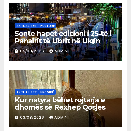
AKTUALITET
KULTURË
Sonte hapet edicioni i 25-të i
Panairit të Librit në Ulqin
05/08/2026
ADMINI
AKTUALITET
KRONIKË
Kur natyra bëhet rojtarja e
dhomës së Rexhep Qosjes
03/08/2026
ADMINI