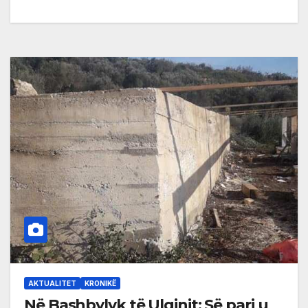
AKTUALITET
KRONIKË
Në Bashbylyk të Ulqinit: Së pari u