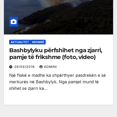
AKTUALITET
KRONIKË
Bashbylyku përfshihet nga zjarri,
pamje të frikshme (foto, video)
26/09/2018
ADMINI
Një flakë e madhe ka shpërthyer pasdrekën e së
merkurës në Bashbylyk. Nga pamjet mund të
shihet se zjarri ka…