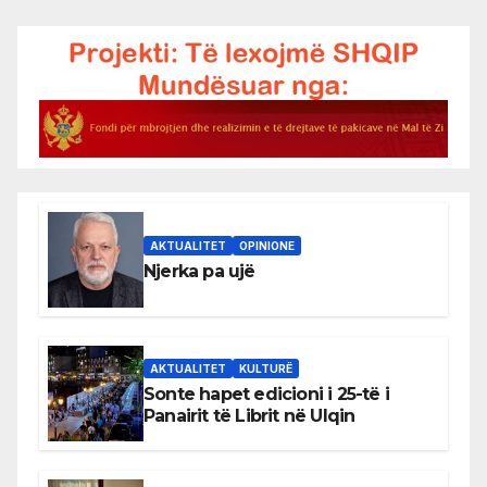
AKTUALITET
OPINIONE
Njerka pa ujë
AKTUALITET
KULTURË
Sonte hapet edicioni i 25-të i
Panairit të Librit në Ulqin