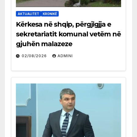
AKTUALITET
KRONIKË
Kërkesa në shqip, përgjigjja e
sekretariatit komunal vetëm në
gjuhën malazeze
02/08/2026
ADMINI