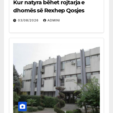
Kur natyra bëhet rojtarja e
dhomës së Rexhep Qosjes
03/08/2026
ADMINI