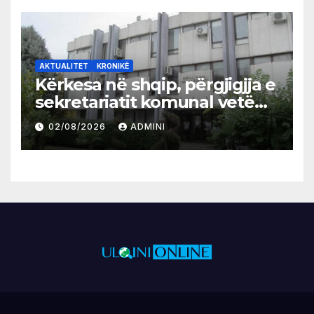
AKTUALITET
KRONIKË
Kërkesa në shqip, përgjigjja e
sekretariatit komunal vetëm
në gjuhën malazeze
02/08/2026
ADMINI