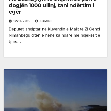
dogjën 1000 ullinj, tani ndërtim i
egër
12/11/2019
ADMINI
Deputeti shqiptar në Kuvendin e Malit të Zi Genci
Nimanbegu ditën e hënë ka ndarë me ndjekësit e
tij në…