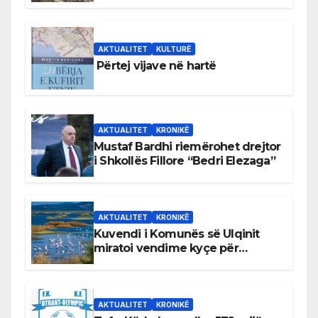
AKTUALITET
KULTURË
Përtej vijave në hartë
AKTUALITET
KRONIKË
Mustaf Bardhi riemërohet drejtor
i Shkollës Fillore “Bedri Elezaga”
AKTUALITET
KRONIKË
Kuvendi i Komunës së Ulqinit
miratoi vendime kyçe për
mbrojtjen e natyrës dhe
menaxhimin e qëndrueshëm të
burimeve më të çmuara
AKTUALITET
KRONIKË