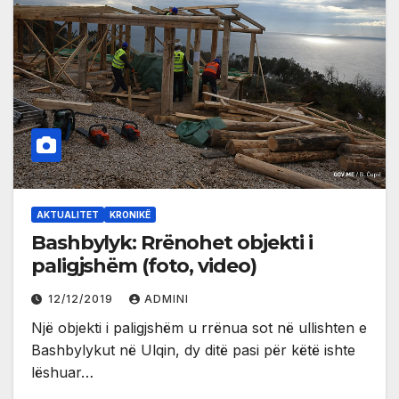
AKTUALITET
KRONIKË
Bashbylyk: Rrënohet objekti i
paligjshëm (foto, video)
12/12/2019
ADMINI
Një objekti i paligjshëm u rrënua sot në ullishten e
Bashbylykut në Ulqin, dy ditë pasi për këtë ishte
lëshuar…