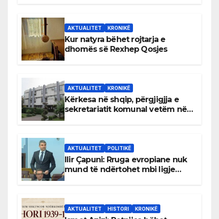
AKTUALITET
KRONIKË
Kur natyra bëhet rojtarja e
dhomës së Rexhep Qosjes
AKTUALITET
KRONIKË
Kërkesa në shqip, përgjigjja e
sekretariatit komunal vetëm në
gjuhën malazeze
AKTUALITET
POLITIKË
Ilir Çapuni: Rruga evropiane nuk
mund të ndërtohet mbi ligje
antikushtetuese
AKTUALITET
HISTORI
KRONIKË