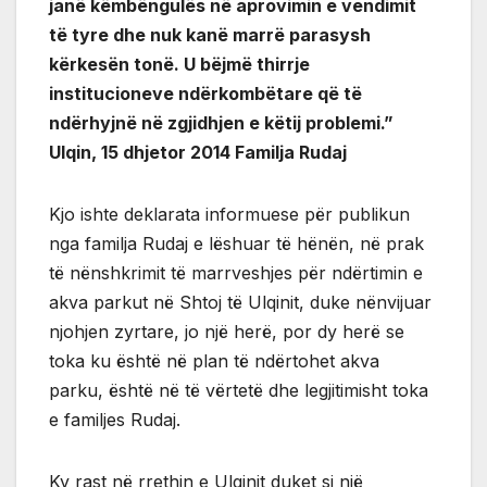
janë këmbëngulës në aprovimin e vendimit
të tyre dhe nuk kanë marrë parasysh
kërkesën tonë. U bëjmë thirrje
institucioneve ndërkombëtare që të
ndërhyjnë në zgjidhjen e këtij problemi.”
Ulqin, 15 dhjetor 2014 Familja Rudaj
Kjo ishte deklarata informuese për publikun
nga familja Rudaj e lëshuar të hënën, në prak
të nënshkrimit të marrveshjes për ndërtimin e
akva parkut në Shtoj të Ulqinit, duke nënvijuar
njohjen zyrtare, jo një herë, por dy herë se
toka ku është në plan të ndërtohet akva
parku, është në të vërtetë dhe legjitimisht toka
e familjes Rudaj.
Ky rast në rrethin e Ulqinit duket si një