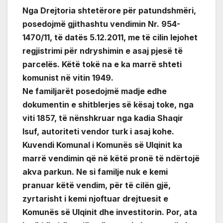
Nga Drejtoria shtetërore për patundshmëri,
posedojmë gjithashtu vendimin Nr. 954-
1470/11, të datës 5.12.2011, me të cilin lejohet
regjistrimi për ndryshimin e asaj pjesë të
parcelës. Këtë tokë na e ka marrë shteti
komunist në vitin 1949.
Ne familjarët posedojmë madje edhe
dokumentin e shitblerjes së kësaj toke, nga
viti 1857, të nënshkruar nga kadia Shaqir
Isuf, autoriteti vendor turk i asaj kohe.
Kuvendi Komunal i Komunës së Ulqinit ka
marrë vendimin që në këtë pronë të ndërtojë
akva parkun. Ne si familje nuk e kemi
pranuar këtë vendim, për të cilën gjë,
zyrtarisht i kemi njoftuar drejtuesit e
Komunës së Ulqinit dhe investitorin. Por, ata