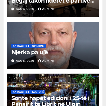
Begaj takon liderët e partive
shqiptare në Ulqin
AUG 6, 2026
ADMINI
AKTUALITET
OPINIONE
Njerka pa ujë
AUG 5, 2026
ADMINI
AKTUALITET
KULTURË
Sonte hapet edicioni i 25-të i
Panairit të Librit në Ulqin