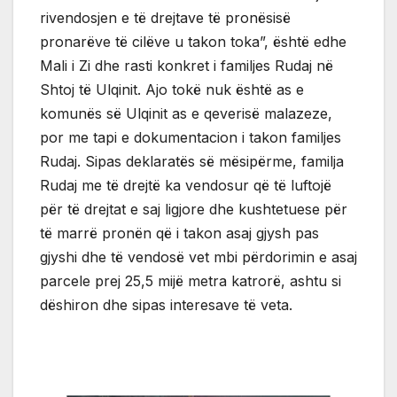
rivendosjen e të drejtave të pronësisë
pronarëve të cilëve u takon toka”, është edhe
Mali i Zi dhe rasti konkret i familjes Rudaj në
Shtoj të Ulqinit. Ajo tokë nuk është as e
komunës së Ulqinit as e qeverisë malazeze,
por me tapi e dokumentacion i takon familjes
Rudaj. Sipas deklaratës së mësipërme, familja
Rudaj me të drejtë ka vendosur që të luftojë
për të drejtat e saj ligjore dhe kushtetuese për
të marrë pronën që i takon asaj gjysh pas
gjyshi dhe të vendosë vet mbi përdorimin e asaj
parcele prej 25,5 mijë metra katrorë, ashtu si
dëshiron dhe sipas interesave të veta.