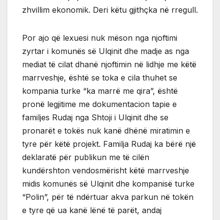
zhvillim ekonomik. Deri këtu gjithçka në rregull.
Por ajo që lexuesi nuk mëson nga njoftimi
zyrtar i komunës së Ulqinit dhe madje as nga
mediat të cilat dhanë njoftimin në lidhje me këtë
marrveshje, është se toka e cila thuhet se
kompania turke “ka marrë me qira”, është
pronë legjitime me dokumentacion tapie e
familjes Rudaj nga Shtoji i Ulqinit dhe se
pronarët e tokës nuk kanë dhënë miratimin e
tyre për këtë projekt. Familja Rudaj ka bërë një
deklaratë për publikun me të cilën
kundërshton vendosmërisht këtë marrveshje
midis komunës së Ulqinit dhe kompanisë turke
“Polin”, për të ndërtuar akva parkun në tokën
e tyre që ua kanë lënë të parët, andaj