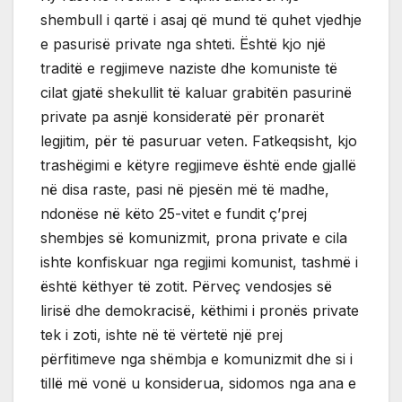
shembull i qartë i asaj që mund të quhet vjedhje
e pasurisë private nga shteti. Është kjo një
traditë e regjimeve naziste dhe komuniste të
cilat gjatë shekullit të kaluar grabitën pasurinë
private pa asnjë konsideratë për pronarët
legjitim, për të pasuruar veten. Fatkeqsisht, kjo
trashëgimi e këtyre regjimeve është ende gjallë
në disa raste, pasi në pjesën më të madhe,
ndonëse në këto 25-vitet e fundit ç’prej
shembjes së komunizmit, prona private e cila
ishte konfiskuar nga regjimi komunist, tashmë i
është këthyer të zotit. Përveç vendosjes së
lirisë dhe demokracisë, këthimi i pronës private
tek i zoti, ishte në të vërtetë një prej
përfitimeve nga shëmbja e komunizmit dhe si i
tillë më vonë u konsiderua, sidomos nga ana e