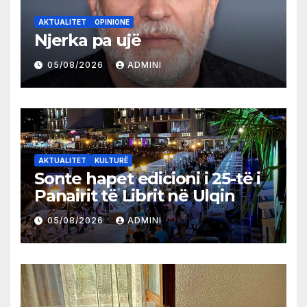
AKTUALITET
OPINIONE
Njerka pa ujë
05/08/2026
ADMINI
AKTUALITET
KULTURË
Sonte hapet edicioni i 25-të i
Panairit të Librit në Ulqin
05/08/2026
ADMINI