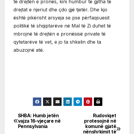
të drejtën e pronës, kini humbur të gjitha të
drejtat e njeriut dhe çdo gjë tjetër. Dhe kjo
është pikërisht arsyeja se pse përfaqsuesit
politikë të shqiptarëve në Mal të Zi duhet të
mbrojnë të drejtën e pronësisë private të
qytetarëve të vet, e jo ta shkelin dhe ta
abuzojnë atë.
SHBA: Humb jetën
Rudoviqet
Post
vajza 16-vjeçare në
protesojnë në
Pennsylvania
komunë gjatë
navigation
nënshrkimit të