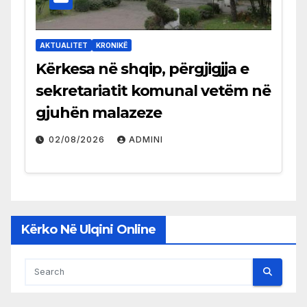
AKTUALITET
KRONIKË
Kërkesa në shqip, përgjigjja e
sekretariatit komunal vetëm në
gjuhën malazeze
02/08/2026
ADMINI
Kërko Në Ulqini Online