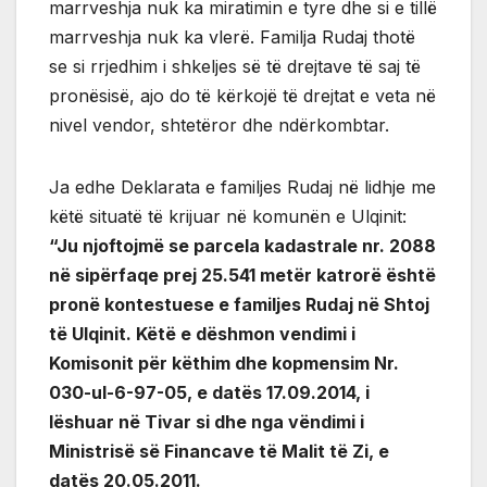
marrveshja nuk ka miratimin e tyre dhe si e tillë
marrveshja nuk ka vlerë. Familja Rudaj thotë
se si rrjedhim i shkeljes së të drejtave të saj të
pronësisë, ajo do të kërkojë të drejtat e veta në
nivel vendor, shtetëror dhe ndërkombtar.
Ja edhe Deklarata e familjes Rudaj në lidhje me
këtë situatë të krijuar në komunën e Ulqinit:
“Ju njoftojmë se parcela kadastrale nr. 2088
në sipërfaqe prej 25.541 metër katrorë është
pronë kontestuese e familjes Rudaj në Shtoj
të Ulqinit. Këtë e dëshmon vendimi i
Komisonit për këthim dhe kopmensim Nr.
030-ul-6-97-05, e datës 17.09.2014, i
lëshuar në Tivar si dhe nga vëndimi i
Ministrisë së Financave të Malit të Zi, e
datës 20.05.2011.