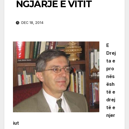
NGJARJE E VITIT
DEC 18, 2014
E
Drej
ta e
pro
nës
ësh
të e
drej
të e
njer
iut