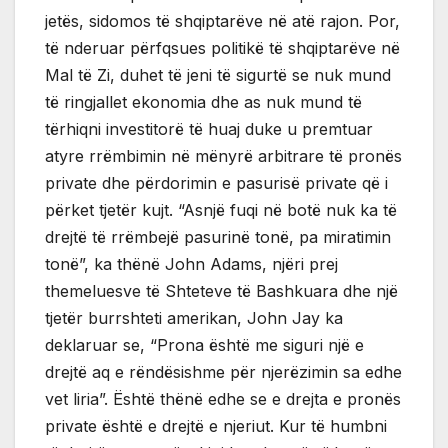
jetës, sidomos të shqiptarëve në atë rajon. Por,
të nderuar përfqsues politikë të shqiptarëve në
Mal të Zi, duhet të jeni të sigurtë se nuk mund
të ringjallet ekonomia dhe as nuk mund të
tërhiqni investitorë të huaj duke u premtuar
atyre rrëmbimin në mënyrë arbitrare të pronës
private dhe përdorimin e pasurisë private që i
përket tjetër kujt. “Asnjë fuqi në botë nuk ka të
drejtë të rrëmbejë pasurinë tonë, pa miratimin
tonë”, ka thënë John Adams, njëri prej
themeluesve të Shteteve të Bashkuara dhe një
tjetër burrshteti amerikan, John Jay ka
deklaruar se, “Prona është me siguri një e
drejtë aq e rëndësishme për njerëzimin sa edhe
vet liria”. Është thënë edhe se e drejta e pronës
private është e drejtë e njeriut. Kur të humbni