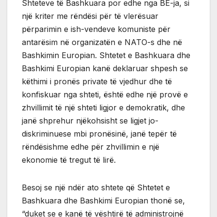
Shteteve të Bashkuara por edhe nga BE-ja, si
një kriter me rëndësi për të vlerësuar
përparimin e ish-vendeve komuniste për
antarësim në organizatën e NATO-s dhe në
Bashkimin Europian. Shtetet e Bashkuara dhe
Bashkimi Europian kanë deklaruar shpesh se
këthimi i pronës private të vjedhur dhe të
konfiskuar nga shteti, është edhe një provë e
zhvillimit të një shteti ligjor e demokratik, dhe
janë shprehur njëkohsisht se ligjet jo-
diskriminuese mbi pronësinë, janë tepër të
rëndësishme edhe për zhvillimin e një
ekonomie të tregut të lirë.
Besoj se një ndër ato shtete që Shtetet e
Bashkuara dhe Bashkimi Europian thonë se,
“duket se e kanë të vështirë të administrojnë