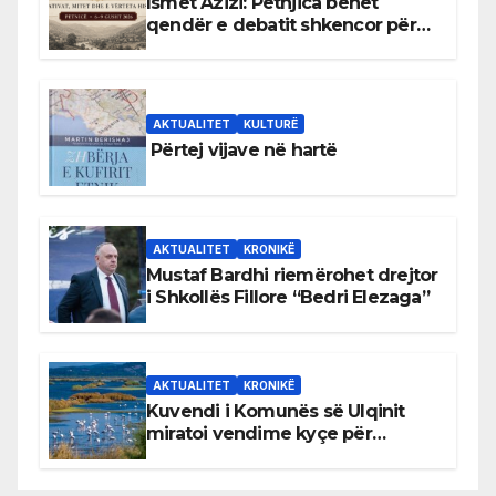
Ismet Azizi: Petnjica bëhet
qendër e debatit shkencor për
Bihorin gjatë viteve 1939–1948
AKTUALITET
KULTURË
Përtej vijave në hartë
AKTUALITET
KRONIKË
Mustaf Bardhi riemërohet drejtor
i Shkollës Fillore “Bedri Elezaga”
AKTUALITET
KRONIKË
Kuvendi i Komunës së Ulqinit
miratoi vendime kyçe për
mbrojtjen e natyrës dhe
menaxhimin e qëndrueshëm të