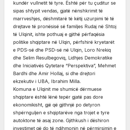
kundër vullnetit të tyre. Është për tu çuditur se
sipas shtypit vendas, gjatë nënshkrimit të
marrveshjes, dëshmitarë të këtij uzurpimi të të
drejtave të pronësisë së familjes Rudaj në Shtoj
të Ulqinit, ishte pothuaj e gjithë përfaqësia
politike shqiptare në Ulqin, përfshirë kryetarët
e PDS-së dhe PSD-së në Ulqin, Loro Nrekiq
dhe Selim Resulbegoviq, Lidhjes Demokratike
dhe Iniciativës Qytetare “Perspektiva”, Mehmet
Bardhi dhe Amir Hollaj, si dhe drejtori
ekzekutiv i UBA, Ibrahim Milla.
Komuna e Ulqinit me shumicë dërmuese
shqiptare është lënë tepër gjatë pas dore
ekonomikisht, gjë që gjithnjë po detyron
shpërnguljen e shqiptarëve nga trojet e tyre
autoktone të asaj zone. Gjithkush i dëshiron
investimet që do të ndihmonin në përmirsimin e