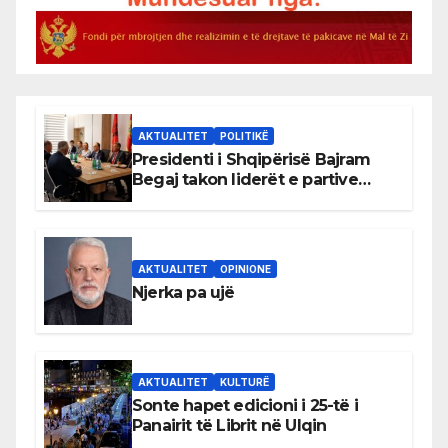
AKTUALITET
POLITIKË
Presidenti i Shqipërisë Bajram
Begaj takon liderët e partive
shqiptare në Ulqin
AKTUALITET
OPINIONE
Njerka pa ujë
AKTUALITET
KULTURË
Sonte hapet edicioni i 25-të i
Panairit të Librit në Ulqin