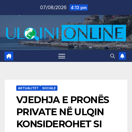
Skip
07/08/2026
4:13 pm
to
content
AKTUALITET
SOCIALE
VJEDHJA E PRONËS
PRIVATE NË ULQIN
KONSIDEROHET SI