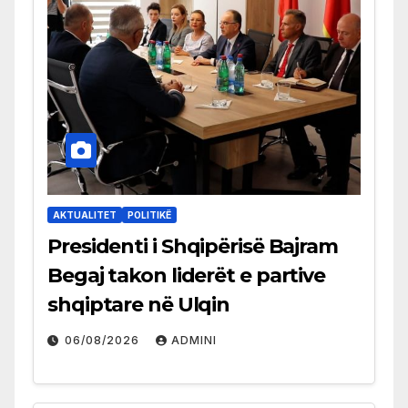
AKTUALITET
POLITIKË
Presidenti i Shqipërisë Bajram
Begaj takon liderët e partive
shqiptare në Ulqin
06/08/2026
ADMINI