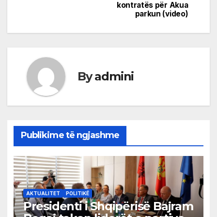
kontratës për Akua
parkun (video)
By
admini
Publikime të ngjashme
AKTUALITET
POLITIKË
Presidenti i Shqipërisë Bajram