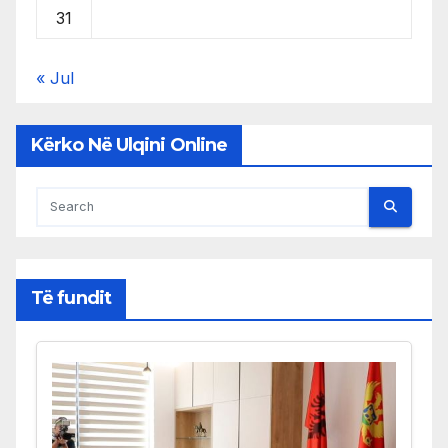
31
« Jul
Kërko Në Ulqini Online
Të fundit