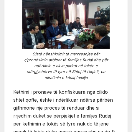
Gjatë nënshkrimit të marrveshjes për
ç’pronësimin arbitrar të familjes Rudaj dhe për
ndërtimin e akva parkut në tokën e
stërgjyshërve të tyre në Shtoj të Ulqinit, pa
miratimin e kësaj familje
Këthimi i pronave të konfiskuara nga cilido
shtet qoftë, është i ndërlikuar ndërsa përbën
gjithmonë një proces të rënduar dhe si
rrjedhim duket se përpjekjet e familjes Rudaj
për këthimin e tokës së tyre nuk do të jenë
aspak të lehta duke amrrë parasyshë se do t’i