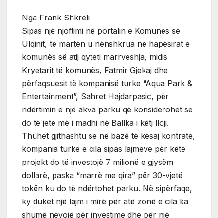
Nga Frank Shkreli
Sipas një njoftimi në portalin e Komunës së
Ulqinit, të martën u nënshkrua në hapësirat e
komunës së atij qyteti marrveshja, midis
Kryetarit të komunës, Fatmir Gjekaj dhe
përfaqsuesit të kompanisë turke “Aqua Park &
Entertainment”, Sahret Hajdarpasic, për
ndërtimin e një akva parku që konsiderohet se
do të jetë më i madhi në Ballka i këtj lloji.
Thuhet gjithashtu se në bazë të kësaj kontrate,
kompania turke e cila sipas lajmeve për këtë
projekt do të investojë 7 milionë e gjysëm
dollarë, paska “marrë me qira” për 30-vjetë
tokën ku do të ndërtohet parku. Në sipërfaqe,
ky duket një lajm i mirë për atë zonë e cila ka
shumë nevojë për investime dhe për një