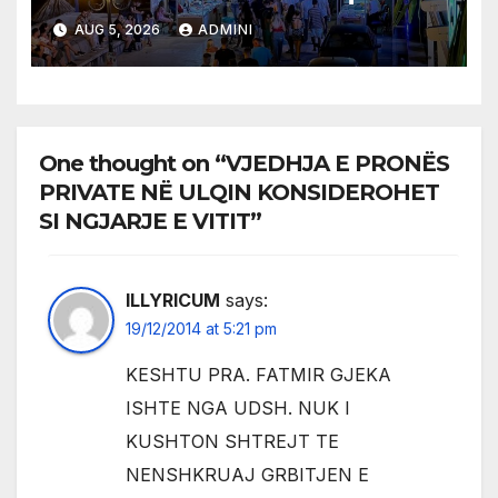
AUG 5, 2026
ADMINI
One thought on “VJEDHJA E PRONËS
PRIVATE NË ULQIN KONSIDEROHET
SI NGJARJE E VITIT”
ILLYRICUM
says:
19/12/2014 at 5:21 pm
KESHTU PRA. FATMIR GJEKA
ISHTE NGA UDSH. NUK I
KUSHTON SHTREJT TE
NENSHKRUAJ GRBITJEN E