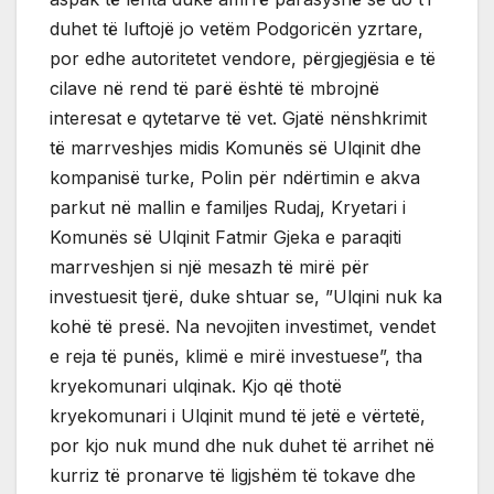
duhet të luftojë jo vetëm Podgoricën yzrtare,
por edhe autoritetet vendore, përgjegjësia e të
cilave në rend të parë është të mbrojnë
interesat e qytetarve të vet. Gjatë nënshkrimit
të marrveshjes midis Komunës së Ulqinit dhe
kompanisë turke, Polin për ndërtimin e akva
parkut në mallin e familjes Rudaj, Kryetari i
Komunës së Ulqinit Fatmir Gjeka e paraqiti
marrveshjen si një mesazh të mirë për
investuesit tjerë, duke shtuar se, ”Ulqini nuk ka
kohë të presë. Na nevojiten investimet, vendet
e reja të punës, klimë e mirë investuese”, tha
kryekomunari ulqinak. Kjo që thotë
kryekomunari i Ulqinit mund të jetë e vërtetë,
por kjo nuk mund dhe nuk duhet të arrihet në
kurriz të pronarve të ligjshëm të tokave dhe