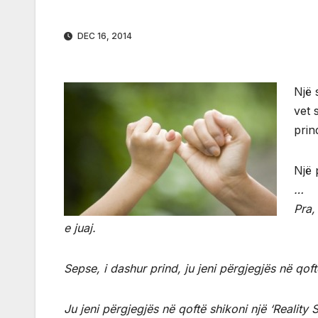
DEC 16, 2014
Një 
vet 
prin
Një 
…
Pra,
e juaj.
Sepse, i dashur prind, ju jeni përgjegjës në qoftë
Ju jeni përgjegjës në qoftë shikoni një ‘Reality