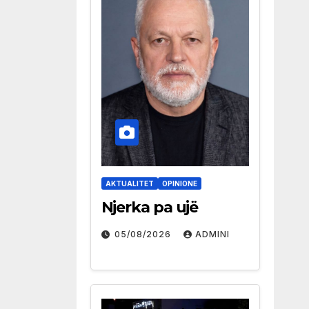
AKTUALITET
OPINIONE
Njerka pa ujë
05/08/2026
ADMINI