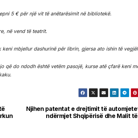
epni 5 € për një vit të anëtarësimit në bibliotekë.
, në vend të teatrit.
 keni mbjellur dashurinë për librin, gjersa ato ishin të vegjël
ajo që do ndodh është vetëm pasojë, kurse atë çfarë keni m
kaku.
të
Njihen patentat e drejtimit të automjet
arkun
ndërmjet Shqipërisë dhe Malit të