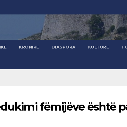
IKË
KRONIKË
DIASPORA
KULTURË
T
edukimi fëmijëve është p