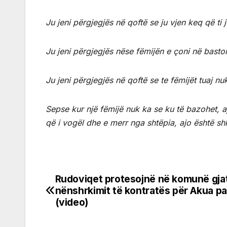
Ju jeni përgjegjës në qoftë se ju vjen keq që ti j
Ju jeni përgjegjës nëse fëmijën e çoni në bastore
Ju jeni përgjegjës në qoftë se te fëmijët tuaj nuk
Sepse kur një fëmijë nuk ka se ku të bazohet, 
që i vogël dhe e merr nga shtëpia, ajo është sh
Rudoviqet protesojnë në komunë gja
Post
nënshrkimit të kontratës për Akua p
navigation
(video)