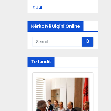
« Jul
Kërko Në Ulqini Online
Të fundit