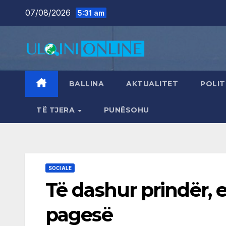
Skip
07/08/2026
5:31 am
to
content
BALLINA
AKTUALITET
POLIT
TË TJERA
PUNËSOHU
SOCIALE
Të dashur prindër, 
pagesë