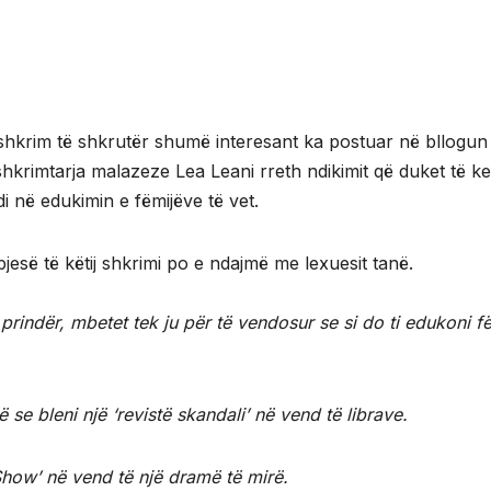
shkrim të shkrutër shumë interesant ka postuar në bllogun
shkrimtarja malazeze Lea Leani rreth ndikimit që duket të ke
di në edukimin e fëmijëve të vet.
pjesë të këtij shkrimi po e ndajmë me lexuesit tanë.
 prindër, mbetet tek ju për të vendosur se si do ti edukoni f
 se bleni një ‘revistë skandali’ në vend të librave.
 Show’ në vend të një dramë të mirë.