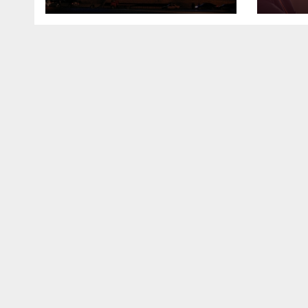
TI NDJEKIN
STUDIMET NË
UNIVERSITETET NË
SHQIPËRI