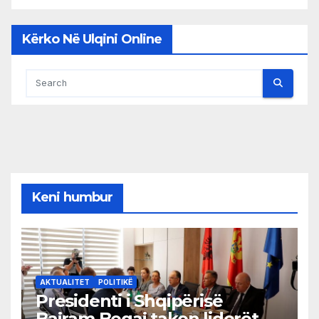
Kërko Në Ulqini Online
Keni humbur
AKTUALITET
POLITIKË
Presidenti i Shqipërisë
Bajram Begaj takon liderët e