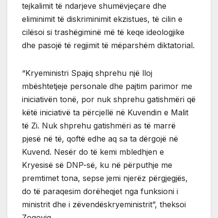
tejkalimit të ndarjeve shumëvjeçare dhe
eliminimit të diskriminimit ekzistues, të cilin e
cilësoi si trashëgiminë më të keqe ideologjike
dhe pasojë të regjimit të mëparshëm diktatorial.
“Kryeministri Spajiq shprehu një lloj
mbështetjeje personale dhe pajtim parimor me
iniciativën tonë, por nuk shprehu gatishmëri që
këtë iniciativë ta përcjellë në Kuvendin e Malit
të Zi. Nuk shprehu gatishmëri as të marrë
pjesë në të, qoftë edhe aq sa ta dërgojë në
Kuvend. Nesër do të kemi mbledhjen e
Kryesisë së DNP-së, ku në përputhje me
premtimet tona, sepse jemi njerëz përgjegjës,
do të paraqesim dorëheqjet nga funksioni i
ministrit dhe i zëvendëskryeministrit”, theksoi
Zogoviq.