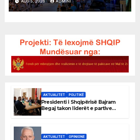
AUG 5, 2026
ADMINI
AKTUALITET
POLITIKË
Presidenti i Shqipërisë Bajram
Begaj takon liderët e partive
shqiptare në Ulqin
AKTUALITET
OPINIONE