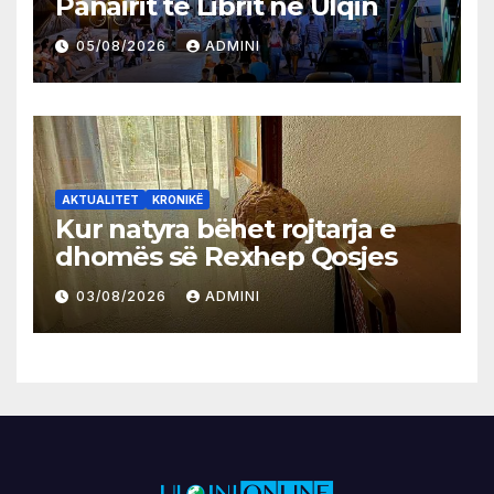
Panairit të Librit në Ulqin
05/08/2026
ADMINI
AKTUALITET
KRONIKË
Kur natyra bëhet rojtarja e
dhomës së Rexhep Qosjes
03/08/2026
ADMINI