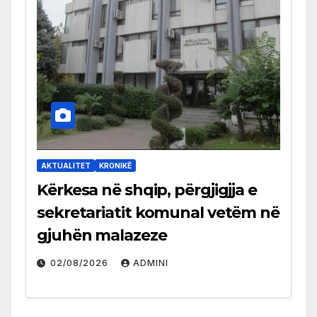
AKTUALITET
KRONIKË
Kërkesa në shqip, përgjigjja e
sekretariatit komunal vetëm në
gjuhën malazeze
02/08/2026
ADMINI