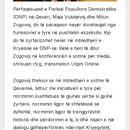
Përfaqësuesit e Partisë Popullore Demokratike
(DNP) në Qeveri, Maja Vukiqeviq dhe Milun
Zogoviq, do të paraqesin nesër dorëheqjet nga
funksionet e tyre në pushtetin ekzekutiv. Kjo
do të zyrtarizohet nesër në mbledhjen e
Kryesisë së DNP-së. Këtë e bëri të ditur
Zogoviq në konferencën e sotme për media,
shrkuan rtcg, transmeton Ulqini Online.
Zogoviq theksoi se në mbledhjen e sotme të
Qeverisë, lidhur me iniciativën e tyre për
normimin kushtetues të gjuhës serbe si gjuhë
zyrtare, normimin ligjor të shtetësisë së
dyfishtë, normimin ligjor të trengjyrëshit
historik dhe përdorimin e tij, si dhe nisjen e një
dialogu gjithëpërfshirës ndërmjet Kryeqytetit,