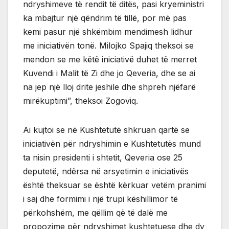
ndryshimeve të rendit të ditës, pasi kryeministri
ka mbajtur një qëndrim të tillë, por më pas
kemi pasur një shkëmbim mendimesh lidhur
me iniciativën tonë. Milojko Spajiq theksoi se
mendon se me këtë iniciativë duhet të merret
Kuvendi i Malit të Zi dhe jo Qeveria, dhe se ai
na jep një lloj drite jeshile dhe shpreh njëfarë
mirëkuptimi”, theksoi Zogoviq.
Ai kujtoi se në Kushtetutë shkruan qartë se
iniciativën për ndryshimin e Kushtetutës mund
ta nisin presidenti i shtetit, Qeveria ose 25
deputetë, ndërsa në arsyetimin e iniciativës
është theksuar se është kërkuar vetëm pranimi
i saj dhe formimi i një trupi këshillimor të
përkohshëm, me qëllim që të dalë me
propozime për ndryshimet kushtetuese dhe dy