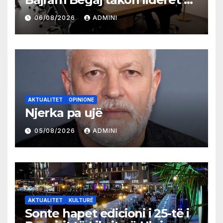
partive shqiptare në Ulqin
06/08/2026
ADMINI
AKTUALITET
OPINIONE
Njerka pa ujë
05/08/2026
ADMINI
AKTUALITET
KULTURË
Sonte hapet edicioni i 25-të i