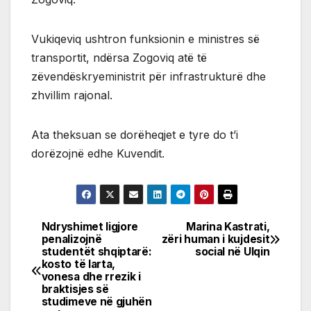
Vukiqeviq ushtron funksionin e ministres së
transportit, ndërsa Zogoviq atë të
zëvendëskryeministrit për infrastrukturë dhe
zhvillim rajonal.
Ata theksuan se dorëheqjet e tyre do t’i
dorëzojnë edhe Kuvendit.
Ndryshimet ligjore
Marina Kastrati,
Post
penalizojnë
zëri human i kujdesit
studentët shqiptarë:
social në Ulqin
navigation
kosto të larta,
vonesa dhe rrezik i
braktisjes së
studimeve në gjuhën