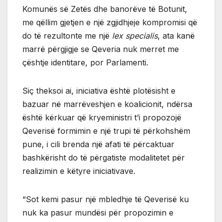
Komunës së Zetës dhe banorëve të Botunit,
me qëllim gjetjen e një zgjidhjeje kompromisi që
do të rezultonte me një
lex specialis
, ata kanë
marrë përgjigje se Qeveria nuk merret me
çështje identitare, por Parlamenti.
Siç theksoi ai, iniciativa është plotësisht e
bazuar në marrëveshjen e koalicionit, ndërsa
është kërkuar që kryeministri t’i propozojë
Qeverisë formimin e një trupi të përkohshëm
pune, i cili brenda një afati të përcaktuar
bashkërisht do të përgatiste modalitetet për
realizimin e këtyre iniciativave.
“Sot kemi pasur një mbledhje të Qeverisë ku
nuk ka pasur mundësi për propozimin e