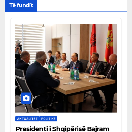
Të fundit
AKTUALITET
POLITIKË
Presidenti i Shqipërisë Bajram