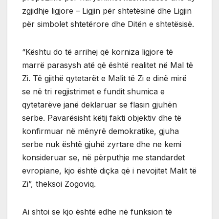
zgjidhje ligjore – Ligjin për shtetësinë dhe Ligjin
për simbolet shtetërore dhe Ditën e shtetësisë.
“Kështu do të arrihej që korniza ligjore të
marrë parasysh atë që është realitet në Mal të
Zi. Të gjithë qytetarët e Malit të Zi e dinë mirë
se në tri regjistrimet e fundit shumica e
qytetarëve janë deklaruar se flasin gjuhën
serbe. Pavarësisht këtij fakti objektiv dhe të
konfirmuar në mënyrë demokratike, gjuha
serbe nuk është gjuhë zyrtare dhe ne kemi
konsideruar se, në përputhje me standardet
evropiane, kjo është diçka që i nevojitet Malit të
Zi”, theksoi Zogoviq.
Ai shtoi se kjo është edhe në funksion të