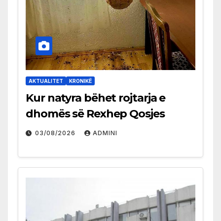
AKTUALITET
KRONIKË
Kur natyra bëhet rojtarja e
dhomës së Rexhep Qosjes
03/08/2026
ADMINI