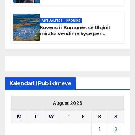
AKTUALITET
KRONIKË
Kuvendi i Komunës së Ulqinit
miratoi vendime kyçe për
mbrojtjen e natyrës dhe
menaxhimin e qëndrueshëm të
burimeve më të çmuara
Kalendari I Publikimeve
August 2026
M
T
W
T
F
S
S
1
2