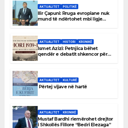
AKTUALITET
POLITIKË
Ilir Çapuni: Rruga evropiane nuk
mund të ndërtohet mbi ligje
antikushtetuese
AKTUALITET
HISTORI
KRONIKË
Ismet Azizi: Petnjica bëhet
qendër e debatit shkencor për
Bihorin gjatë viteve 1939–1948
AKTUALITET
KULTURË
Përtej vijave në hartë
AKTUALITET
KRONIKË
Mustaf Bardhi riemërohet drejtor
i Shkollës Fillore “Bedri Elezaga”