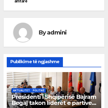
amtare
By
admini
Publikime të ngjashme
AKTUALITET
POLITIKË
Presidenti i Shqipërisë Bajram
Begaj takon liderët e partive