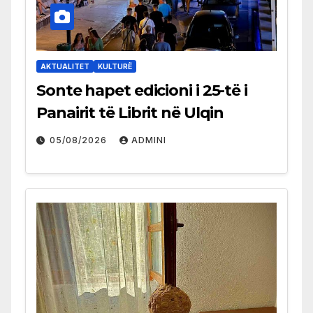
AKTUALITET
KULTURË
Sonte hapet edicioni i 25-të i
Panairit të Librit në Ulqin
05/08/2026
ADMINI