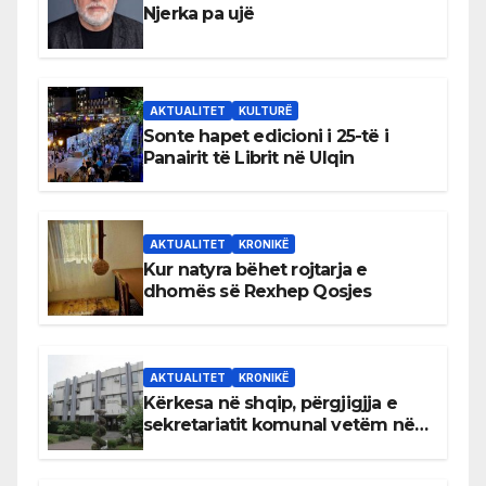
Njerka pa ujë
AKTUALITET
KULTURË
Sonte hapet edicioni i 25-të i
Panairit të Librit në Ulqin
AKTUALITET
KRONIKË
Kur natyra bëhet rojtarja e
dhomës së Rexhep Qosjes
AKTUALITET
KRONIKË
Kërkesa në shqip, përgjigjja e
sekretariatit komunal vetëm në
gjuhën malazeze