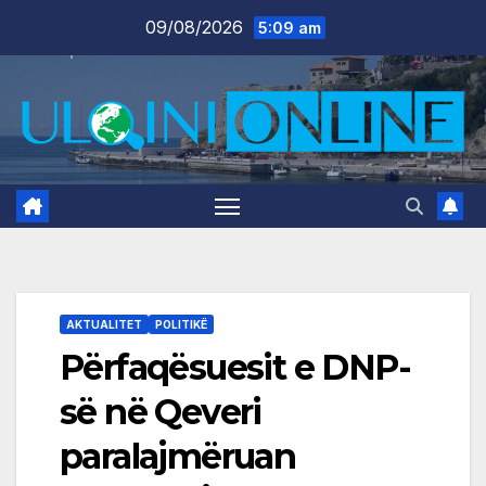
Skip
09/08/2026
5:09 am
to
content
AKTUALITET
POLITIKË
Përfaqësuesit e DNP-
së në Qeveri
paralajmëruan