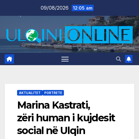
Skip
09/08/2026
12:05 am
to
content
AKTUALITET
PORTRETE
Marina Kastrati,
zëri human i kujdesit
social në Ulqin