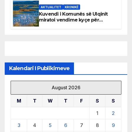
AKTUALITET
KRONIKË
Kuvendi i Komunës së Ulqinit
miratoi vendime kyçe për
mbrojtjen e natyrës dhe
menaxhimin e qëndrueshëm të
burimeve më të çmuara
Kalendari I Publikimeve
August 2026
M
T
W
T
F
S
S
1
2
3
4
5
6
7
8
9