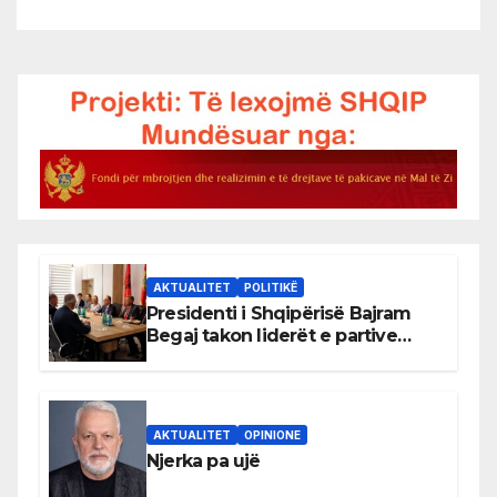
AKTUALITET
POLITIKË
Presidenti i Shqipërisë Bajram
Begaj takon liderët e partive
shqiptare në Ulqin
AKTUALITET
OPINIONE
Njerka pa ujë