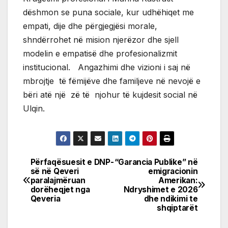
dëshmon se puna sociale, kur udhëhiqet me
empati, dije dhe përgjegjësi morale,
shndërrohet në mision njerëzor dhe sjell
modelin e empatisë dhe profesionalizmit
institucional. Angazhimi dhe vizioni i saj në
mbrojtje të fëmijëve dhe familjeve në nevojë e
bëri atë një zë të njohur të kujdesit social në
Ulqin.
Përfaqësuesit e DNP-
“Garancia Publike” në
Post
së në Qeveri
emigracionin
paralajmëruan
Amerikan:
navigation
dorëheqjet nga
Ndryshimet e 2026
Qeveria
dhe ndikimi te
shqiptarët