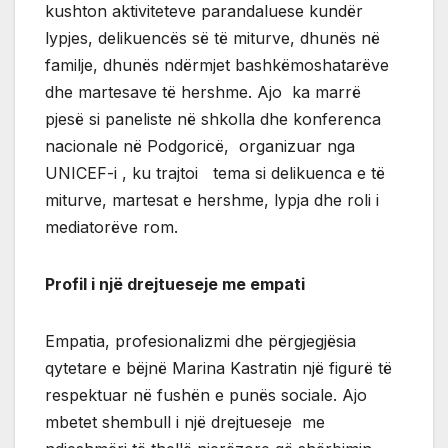
kushton aktiviteteve parandaluese kundër
lypjes, delikuencës së të miturve, dhunës në
familje, dhunës ndërmjet bashkëmoshatarëve
dhe martesave të hershme. Ajo ka marrë
pjesë si paneliste në shkolla dhe konferenca
nacionale në Podgoricë, organizuar nga
UNICEF-i , ku trajtoi tema si delikuenca e të
miturve, martesat e hershme, lypja dhe roli i
mediatorëve rom.
Profil i një drejtueseje me empati
Empatia, profesionalizmi dhe përgjegjësia
qytetare e bëjnë Marina Kastratin një figurë të
respektuar në fushën e punës sociale. Ajo
mbetet shembull i një drejtueseje me