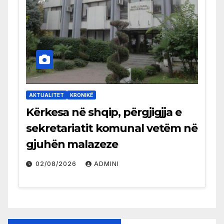
AKTUALITET
KRONIKË
Kërkesa në shqip, përgjigjja e
sekretariatit komunal vetëm në
gjuhën malazeze
02/08/2026
ADMINI