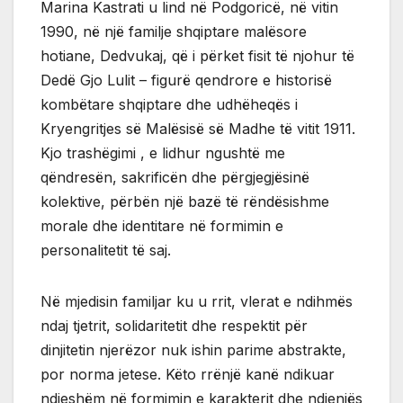
Marina Kastrati u lind në Podgoricë, në vitin
1990, në një familje shqiptare malësore
hotiane, Dedvukaj, që i përket fisit të njohur të
Dedë Gjo Lulit – figurë qendrore e historisë
kombëtare shqiptare dhe udhëheqës i
Kryengritjes së Malësisë së Madhe të vitit 1911.
Kjo trashëgimi , e lidhur ngushtë me
qëndresën, sakrificën dhe përgjegjësinë
kolektive, përbën një bazë të rëndësishme
morale dhe identitare në formimin e
personalitetit të saj.
Në mjedisin familjar ku u rrit, vlerat e ndihmës
ndaj tjetrit, solidaritetit dhe respektit për
dinjitetin njerëzor nuk ishin parime abstrakte,
por norma jetese. Këto rrënjë kanë ndikuar
ndjeshëm në formimin e karakterit dhe ndjenjës