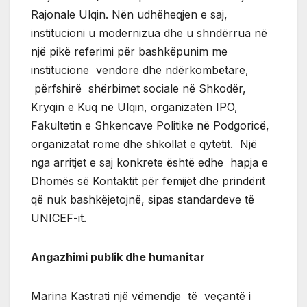
Rajonale Ulqin. Nën udhëheqjen e saj,
institucioni u modernizua dhe u shndërrua në
një pikë referimi për bashkëpunim me
institucione vendore dhe ndërkombëtare,
përfshirë shërbimet sociale në Shkodër,
Kryqin e Kuq në Ulqin, organizatën IPO,
Fakultetin e Shkencave Politike në Podgoricë,
organizatat rome dhe shkollat e qytetit. Një
nga arritjet e saj konkrete është edhe hapja e
Dhomës së Kontaktit për fëmijët dhe prindërit
që nuk bashkëjetojnë, sipas standardeve të
UNICEF-it.
Angazhimi publik dhe humanitar
Marina Kastrati një vëmendje të veçantë i