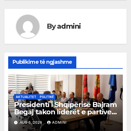
By
admini
Publikime të ngjashme
AKTUALITET
POLITIKË
Presidenti i Shqipërisë Bajram
Begaj takon liderët e partive
shqiptare në Ulqin
AUG 6, 2026
ADMINI