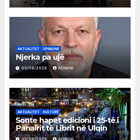
AKTUALITET
OPINIONE
Njerka pa ujë
05/08/2026
ADMINI
AKTUALITET
KULTURË
Sonte hapet edicioni i 25-të i
Panairit të Librit në Ulqin
05/08/2026
ADMINI