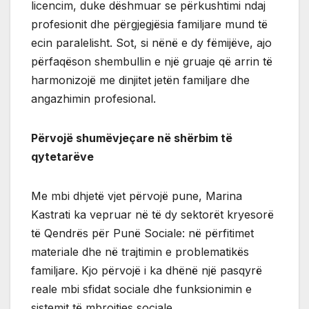
licencim, duke dëshmuar se përkushtimi ndaj
profesionit dhe përgjegjësia familjare mund të
ecin paralelisht. Sot, si nënë e dy fëmijëve, ajo
përfaqëson shembullin e një gruaje që arrin të
harmonizojë me dinjitet jetën familjare dhe
angazhimin profesional.
Përvojë shumëvjeçare në shërbim të
qytetarëve
Me mbi dhjetë vjet përvojë pune, Marina
Kastrati ka vepruar në të dy sektorët kryesorë
të Qendrës për Punë Sociale: në përfitimet
materiale dhe në trajtimin e problematikës
familjare. Kjo përvojë i ka dhënë një pasqyrë
reale mbi sfidat sociale dhe funksionimin e
sistemit të mbrojtjes sociale.