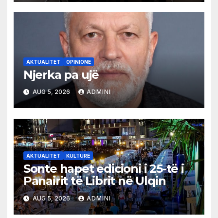
AKTUALITET
OPINIONE
Njerka pa ujë
AUG 5, 2026
ADMINI
AKTUALITET
KULTURË
Sonte hapet edicioni i 25-të i
Panairit të Librit në Ulqin
AUG 5, 2026
ADMINI