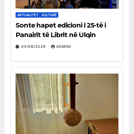
AKTUALITET
KULTURË
Sonte hapet edicioni i 25-të i
Panairit të Librit në Ulqin
05/08/2026
ADMINI