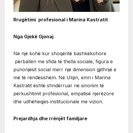
Rrugëtimi profesional i Marina Kastratit
Nga Gjekë Gjonaj
Në një kohë kur shoqëritë bashkëkohore
përballen me sfida të thella sociale, figura e
punonjësit social merr një dimension gjithnjë e
më të rëndësishëm. Në Ulqin, emri i Marina
Kastratit është shndërruar në sinonim të
përkushtimit profesional, empatisë njerëzore
dhe udhëheqjes institucionale me vizion.
Prejardhja dhe rrënjët familjare