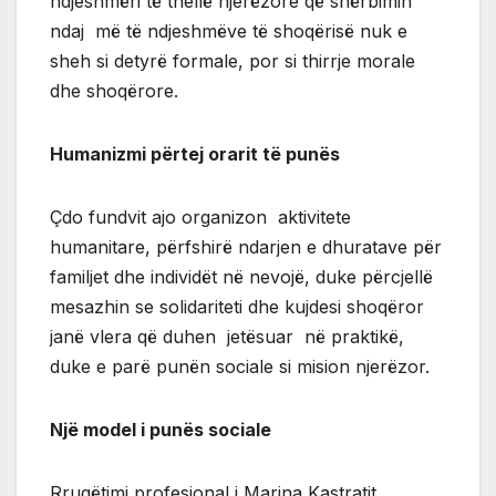
ndjeshmëri të thellë njerëzore që shërbimin
ndaj më të ndjeshmëve të shoqërisë nuk e
sheh si detyrë formale, por si thirrje morale
dhe shoqërore.
Humanizmi përtej orarit të punës
Çdo fundvit ajo organizon aktivitete
humanitare, përfshirë ndarjen e dhuratave për
familjet dhe individët në nevojë, duke përcjellë
mesazhin se solidariteti dhe kujdesi shoqëror
janë vlera që duhen jetësuar në praktikë,
duke e parë punën sociale si mision njerëzor.
Një model i punës sociale
Rrugëtimi profesional i Marina Kastratit