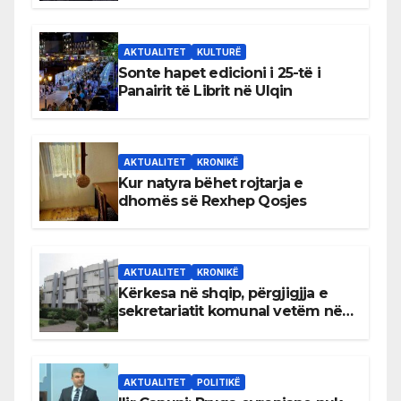
AKTUALITET
KULTURË
Sonte hapet edicioni i 25-të i
Panairit të Librit në Ulqin
AKTUALITET
KRONIKË
Kur natyra bëhet rojtarja e
dhomës së Rexhep Qosjes
AKTUALITET
KRONIKË
Kërkesa në shqip, përgjigjja e
sekretariatit komunal vetëm në
gjuhën malazeze
AKTUALITET
POLITIKË