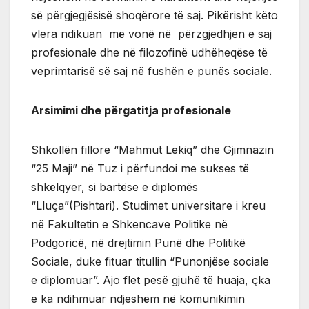
së përgjegjësisë shoqërore të saj. Pikërisht këto
vlera ndikuan më vonë në përzgjedhjen e saj
profesionale dhe në filozofinë udhëheqëse të
veprimtarisë së saj në fushën e punës sociale.
Arsimimi dhe përgatitja profesionale
Shkollën fillore “Mahmut Lekiq” dhe Gjimnazin
“25 Maji” në Tuz i përfundoi me sukses të
shkëlqyer, si bartëse e diplomës
“Lluça”(Pishtari). Studimet universitare i kreu
në Fakultetin e Shkencave Politike në
Podgoricë, në drejtimin Punë dhe Politikë
Sociale, duke fituar titullin “Punonjëse sociale
e diplomuar”. Ajo flet pesë gjuhë të huaja, çka
e ka ndihmuar ndjeshëm në komunikimin