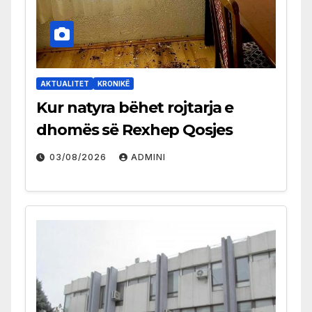
AKTUALITET
KRONIKË
Kur natyra bëhet rojtarja e
dhomës së Rexhep Qosjes
03/08/2026
ADMINI