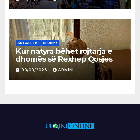
AKTUALITET
KRONIKË
Kur natyra bëhet rojtarja e
dhomës së Rexhep Qosjes
03/08/2026
ADMINI