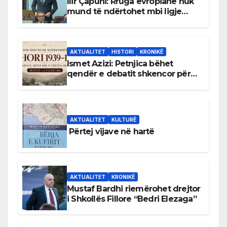
Ilir Çapuni: Rruga evropiane nuk
mund të ndërtohet mbi ligje
antikushtetuese
AKTUALITET
HISTORI
KRONIKË
Ismet Azizi: Petnjica bëhet
qendër e debatit shkencor për
Bihorin gjatë viteve 1939–1948
AKTUALITET
KULTURË
Përtej vijave në hartë
AKTUALITET
KRONIKË
Mustaf Bardhi riemërohet drejtor
i Shkollës Fillore “Bedri Elezaga”