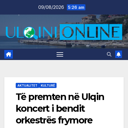
Skip
09/08/2026
5:26 am
to
content
AKTUALITET
KULTURË
Të premten në Ulqin
koncert i bendit
orkestrës frymore