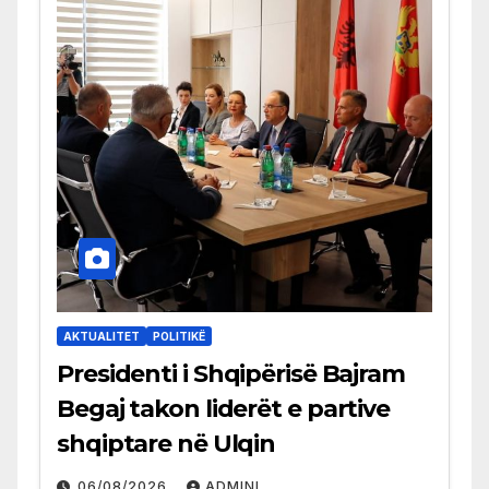
AKTUALITET
POLITIKË
Presidenti i Shqipërisë Bajram
Begaj takon liderët e partive
shqiptare në Ulqin
06/08/2026
ADMINI