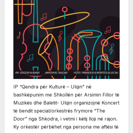
IP “Qendra për Kulturë – Ulqin” në
bashkëpunim me Shkollën për Arsimin Fillor të
Muzikës dhe Baletit- Ulqin organizojnë Koncert
të bendit special/orkestrës frymore “The
Door” nga Shkodra, i vetmi i këtij lloji në rajon.
Ky orkestër përbëhet nga persona me aftësi të