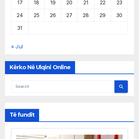
17
18
19
20
21
22
23
24
25
26
27
28
29
30
31
« Jul
Kërko Në Ulqini Online
Të fundit