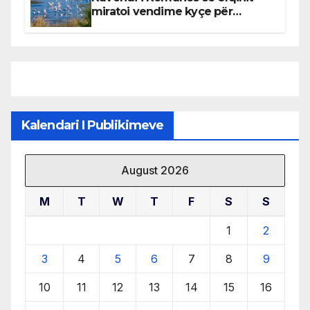
miratoi vendime kyçe për
mbrojtjen e natyrës dhe
menaxhimin e qëndrueshëm të
burimeve më të çmuara
Kalendari I Publikimeve
August 2026
M
T
W
T
F
S
S
1
2
3
4
5
6
7
8
9
10
11
12
13
14
15
16