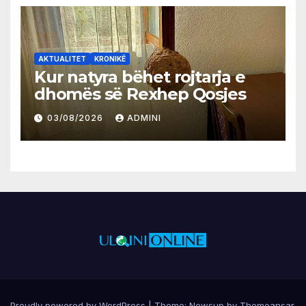
AKTUALITET
KRONIKË
Kur natyra bëhet rojtarja e
dhomës së Rexhep Qosjes
03/08/2026
ADMINI
Proudly powered by WordPress
|
Theme:
Newsup
by
Themeansar
.