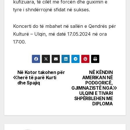
kufizuara, të cilët me forcën dhe guximin e
tyre i shndërrojnë sfidat në sukses.
Koncerti do të mbahet në sallën e Qendrës për
Kulturë – Ulqin, më datë 17.05.2024 në ora
17:00.
Në Kotor takohen për
NË KËNDIN
Post
herë të parë Kurti
AMERIKAN NË
dhe Spajiq
PODGORICË,
navigation
GJIMNAZISTË NGA
ULQINI E TIVARI
SHPËRBLEHEN ME
DIPLOMA