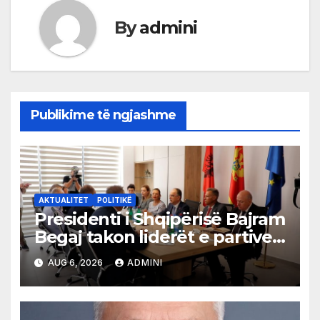
By
admini
Publikime të ngjashme
AKTUALITET
POLITIKË
Presidenti i Shqipërisë Bajram
Begaj takon liderët e partive
shqiptare në Ulqin
AUG 6, 2026
ADMINI