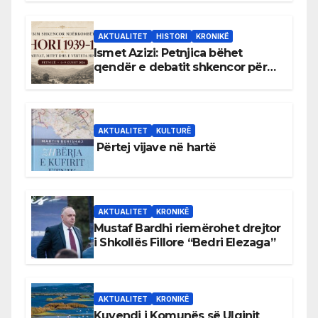
AKTUALITET
HISTORI
KRONIKË
Ismet Azizi: Petnjica bëhet
qendër e debatit shkencor për
Bihorin gjatë viteve 1939–1948
AKTUALITET
KULTURË
Përtej vijave në hartë
AKTUALITET
KRONIKË
Mustaf Bardhi riemërohet drejtor
i Shkollës Fillore “Bedri Elezaga”
AKTUALITET
KRONIKË
Kuvendi i Komunës së Ulqinit