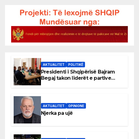
AKTUALITET
POLITIKË
Presidenti i Shqipërisë Bajram
Begaj takon liderët e partive
shqiptare në Ulqin
AKTUALITET
OPINIONE
Njerka pa ujë