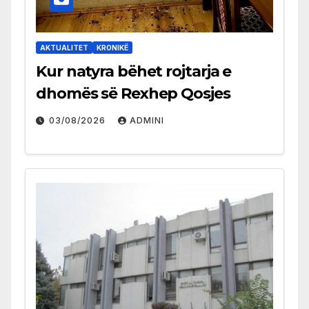
AKTUALITET
KRONIKË
Kur natyra bëhet rojtarja e
dhomës së Rexhep Qosjes
03/08/2026
ADMINI