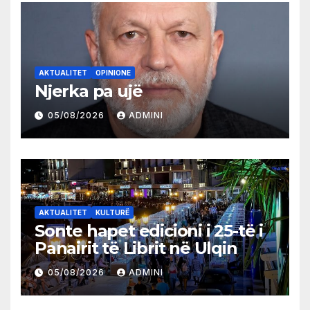
AKTUALITET
OPINIONE
Njerka pa ujë
05/08/2026
ADMINI
AKTUALITET
KULTURË
Sonte hapet edicioni i 25-të i
Panairit të Librit në Ulqin
05/08/2026
ADMINI