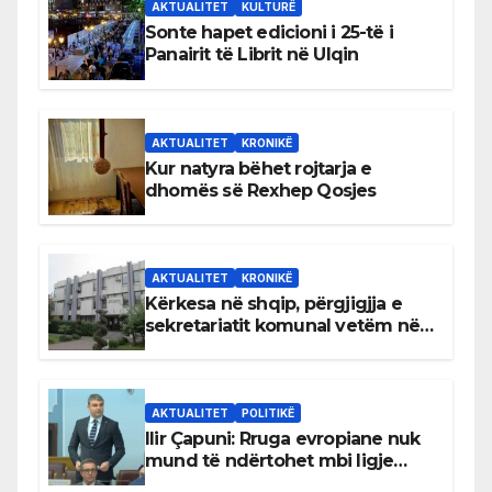
AKTUALITET
KULTURË
Sonte hapet edicioni i 25-të i
Panairit të Librit në Ulqin
AKTUALITET
KRONIKË
Kur natyra bëhet rojtarja e
dhomës së Rexhep Qosjes
AKTUALITET
KRONIKË
Kërkesa në shqip, përgjigjja e
sekretariatit komunal vetëm në
gjuhën malazeze
AKTUALITET
POLITIKË
Ilir Çapuni: Rruga evropiane nuk
mund të ndërtohet mbi ligje
antikushtetuese