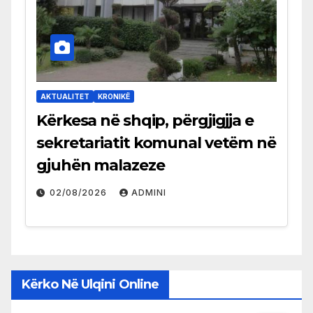
AKTUALITET
KRONIKË
Kërkesa në shqip, përgjigjja e
sekretariatit komunal vetëm në
gjuhën malazeze
02/08/2026
ADMINI
Kërko Në Ulqini Online