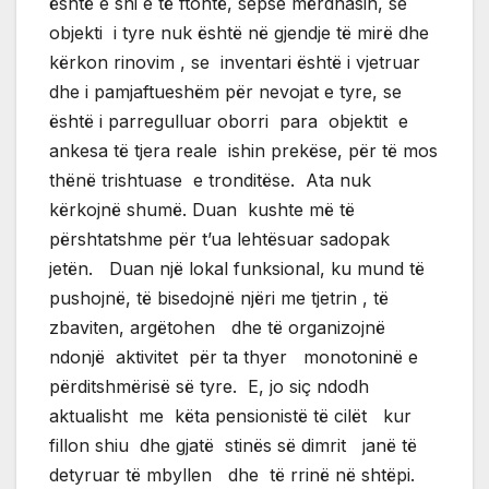
është e shi e të ftohtë, sepse mërdhasin, se
objekti i tyre nuk është në gjendje të mirë dhe
kërkon rinovim , se inventari është i vjetruar
dhe i pamjaftueshëm për nevojat e tyre, se
është i parregulluar oborri para objektit e
ankesa të tjera reale ishin prekëse, për të mos
thënë trishtuase e tronditëse. Ata nuk
kërkojnë shumë. Duan kushte më të
përshtatshme për t’ua lehtësuar sadopak
jetën. Duan një lokal funksional, ku mund të
pushojnë, të bisedojnë njëri me tjetrin , të
zbaviten, argëtohen dhe të organizojnë
ndonjë aktivitet për ta thyer monotoninë e
përditshmërisë së tyre. E, jo siç ndodh
aktualisht me këta pensionistë të cilët kur
fillon shiu dhe gjatë stinës së dimrit janë të
detyruar të mbyllen dhe të rrinë në shtëpi.