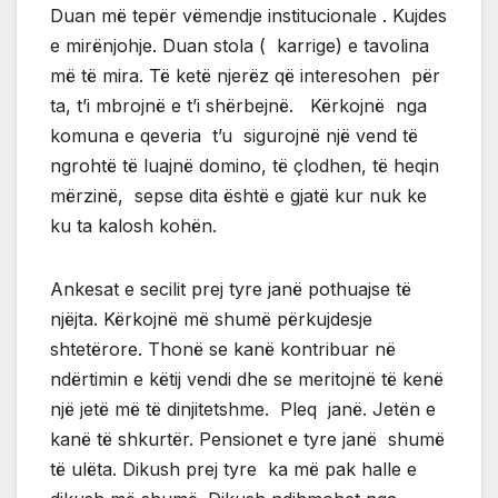
Duan më tepër vëmendje institucionale . Kujdes
e mirënjohje. Duan stola ( karrige) e tavolina
më të mira. Të ketë njerëz që interesohen për
ta, t’i mbrojnë e t’i shërbejnë. Kërkojnë nga
komuna e qeveria t’u sigurojnë një vend të
ngrohtë të luajnë domino, të çlodhen, të heqin
mërzinë, sepse dita është e gjatë kur nuk ke
ku ta kalosh kohën.
Ankesat e secilit prej tyre janë pothuajse të
njëjta. Kërkojnë më shumë përkujdesje
shtetërore. Thonë se kanë kontribuar në
ndërtimin e këtij vendi dhe se meritojnë të kenë
një jetë më të dinjitetshme. Pleq janë. Jetën e
kanë të shkurtër. Pensionet e tyre janë shumë
të ulëta. Dikush prej tyre ka më pak halle e