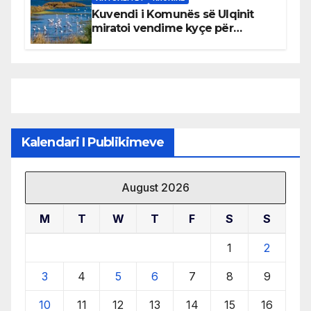
Kuvendi i Komunës së Ulqinit
miratoi vendime kyçe për
mbrojtjen e natyrës dhe
menaxhimin e qëndrueshëm të
burimeve më të çmuara
Kalendari I Publikimeve
August 2026
M
T
W
T
F
S
S
1
2
3
4
5
6
7
8
9
10
11
12
13
14
15
16