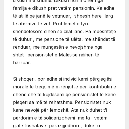
dikush më shumë. Dikush ndihmohet nga
familja e dikush pret vetëm pensionin. Ka edhe
të atillë që janë të vetmuar, shpesh herë larg
të afërmve të vet. Problemet e tyre
shëndetësore dihen se cilat janë. Pa mbështetje
të duhur , me pensione të ulëta, me shëndet të
rënduar, me mungesën e nevojshme nga
shteti pensionistët e Malësisë ndihen të
harruar.
Si shoqëri, por edhe si individ kemi përgjegjësi
morale të tregojmë mirënjohje për kontributin e
dhënë dhe të kujdesemi që pensionistët të kenë
pleqëri sa më të rehatshme. Pensionistët nuk
kanë nevojë për lëmoshë. Ata nuk duhet t’i
përdorim e të solidarizohemi me ta vetëm
gjatë fushatave parazgjedhore, duke u