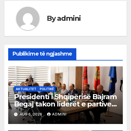
By
admini
Publikime të ngjashme
AKTUALITET
POLITIKË
Presidenti i Shqipërisë Bajram
Begaj takon liderët e partive
shqiptare në Ulqin
AUG 6, 2026
ADMINI