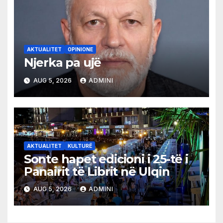
AKTUALITET
OPINIONE
Njerka pa ujë
AUG 5, 2026
ADMINI
AKTUALITET
KULTURË
Sonte hapet edicioni i 25-të i
Panairit të Librit në Ulqin
AUG 5, 2026
ADMINI