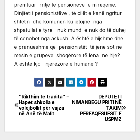
premtuar rritje të pensioneve e mirëqenie.
Dinjiteti i pensionistëve , të cilët e kanë ngritur
shtetin dhe komunën ku jetojnë nga
shpatullat e tyre nuk mund e nuk do të duhej
të cenohet nga askush. A është e hijshme dhe
e pranueshme që pensionistët të jenë sot në
mesin e grupeve shoqërore të lëna në hije?
A është kjo njerëzore e humane ?
‘’Rikthim te tradita’’ –
DEPUTETI
Post
Hapet shkolla e
NIMANBEGU PRITI NË
volejbollit për vajza
TAKIM
navigation
në Anë të Malit
PËRFAQËSUESIT E
USPMZ