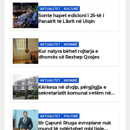
AKTUALITET
KULTURË
Sonte hapet edicioni i 25-të i
Panairit të Librit në Ulqin
AKTUALITET
KRONIKË
Kur natyra bëhet rojtarja e
dhomës së Rexhep Qosjes
AKTUALITET
KRONIKË
Kërkesa në shqip, përgjigjja e
sekretariatit komunal vetëm në
gjuhën malazeze
AKTUALITET
POLITIKË
Ilir Çapuni: Rruga evropiane nuk
mund të ndërtohet mbi ligje