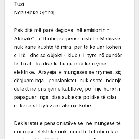
Tuzi
Nga Gjekë Gjonaj
Pak ditë më parë dëgjova në emisionin “
Aktuale” të thuhej se pensionistët e Malësisë
nuk kanë kushte të mira për të kaluar kohën
e lirë dhe se objekti ( klubi) i tyre në qendër
të Tuzit, ka disa kohë që nuk ka rrymë
elektrike. Arsyeja e mungesës së rrymës, siç
dëgjuam nga pensionistët, nuk është ndonjë
defekt në prishjen e kabllove, por një borxh i
papaguar nga disa subjekte politike të cilat
e kanë shfrytëzuar atë një kohë.
Deklaratat e pensionistëve se në mungesë të
energjisë elektrike nuk mund të tubohen kur