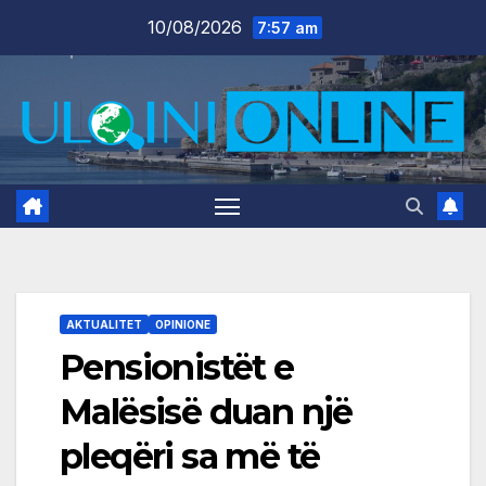
Skip
10/08/2026
7:57 am
to
content
AKTUALITET
OPINIONE
Pensionistët e
Malësisë duan një
pleqëri sa më të