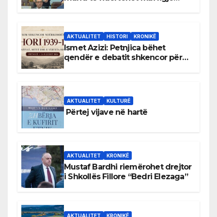
antikushtetuese
AKTUALITET
HISTORI
KRONIKË
Ismet Azizi: Petnjica bëhet
qendër e debatit shkencor për
Bihorin gjatë viteve 1939–1948
AKTUALITET
KULTURË
Përtej vijave në hartë
AKTUALITET
KRONIKË
Mustaf Bardhi riemërohet drejtor
i Shkollës Fillore “Bedri Elezaga”
AKTUALITET
KRONIKË