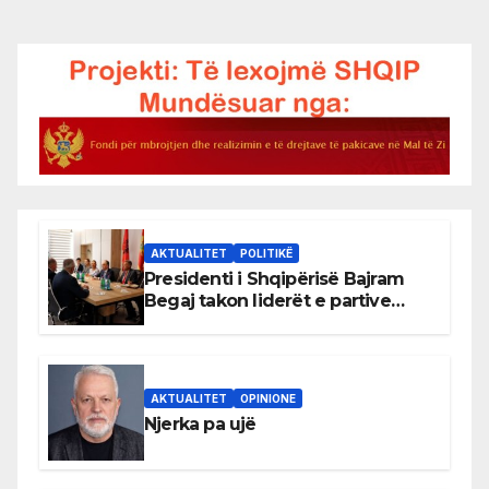
AKTUALITET
POLITIKË
Presidenti i Shqipërisë Bajram
Begaj takon liderët e partive
shqiptare në Ulqin
AKTUALITET
OPINIONE
Njerka pa ujë