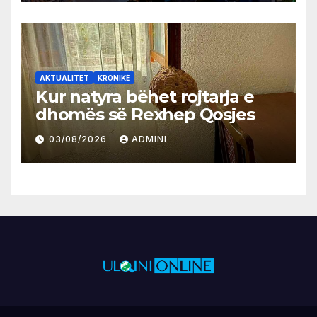
AKTUALITET
KRONIKË
Kur natyra bëhet rojtarja e
dhomës së Rexhep Qosjes
03/08/2026
ADMINI