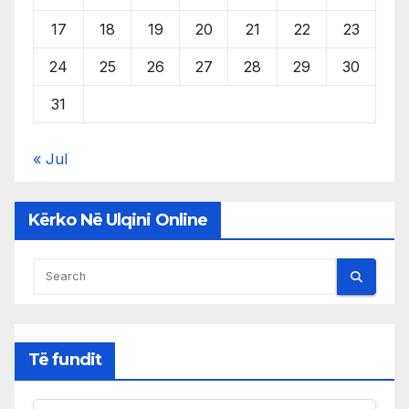
17
18
19
20
21
22
23
24
25
26
27
28
29
30
31
« Jul
Kërko Në Ulqini Online
Të fundit