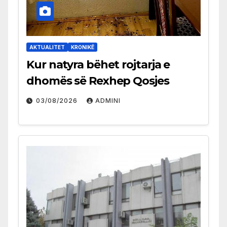
AKTUALITET
KRONIKË
Kur natyra bëhet rojtarja e
dhomës së Rexhep Qosjes
03/08/2026
ADMINI