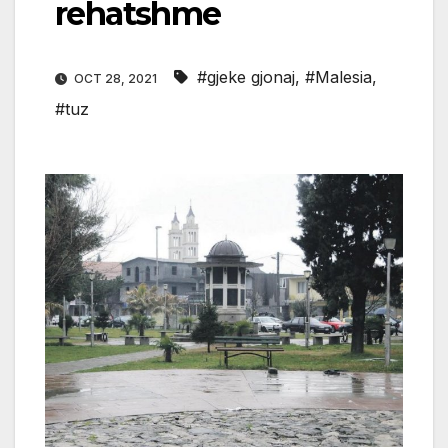
rehatshme
#gjeke gjonaj
,
#Malesia
,
OCT 28, 2021
#tuz