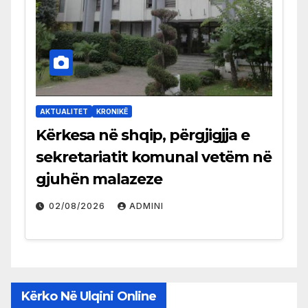
AKTUALITET
KRONIKË
Kërkesa në shqip, përgjigjja e
sekretariatit komunal vetëm në
gjuhën malazeze
02/08/2026
ADMINI
Kërko Në Ulqini Online