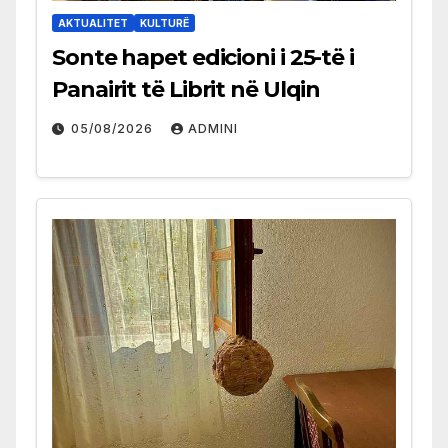
AKTUALITET
KULTURË
Sonte hapet edicioni i 25-të i
Panairit të Librit në Ulqin
05/08/2026
ADMINI