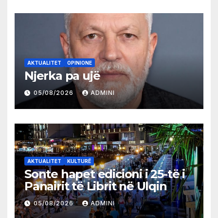
AKTUALITET
OPINIONE
Njerka pa ujë
05/08/2026
ADMINI
AKTUALITET
KULTURË
Sonte hapet edicioni i 25-të i
Panairit të Librit në Ulqin
05/08/2026
ADMINI