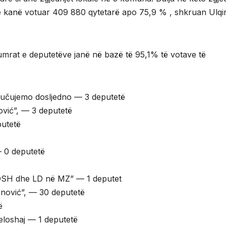
e kanë votuar 409 880 qytetarë apo 75,9 % , shkruan Ulqi
umrat e deputetëve janë në bazë të 95,1% të votave të
dlučujemo dosljedno — 3 deputetë
vić”, — 3 deputetë
utetë
 0 deputetë
UDSH dhe LD në MZ” — 1 deputet
nović”, — 30 deputetë
ë
eloshaj — 1 deputetë