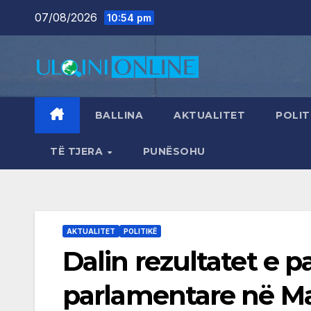
Skip
07/08/2026
10:54 pm
to
content
BALLINA
AKTUALITET
POLIT
TË TJERA
PUNËSOHU
AKTUALITET
POLITIKË
Dalin rezultatet e p
parlamentare në Mal