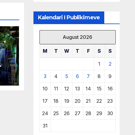
të burimeve më
të çmuara
Kalendari I Publikimeve
August 2026
M
T
W
T
F
S
S
1
2
 në
3
4
5
6
7
8
9
10
11
12
13
14
15
16
17
18
19
20
21
22
23
24
25
26
27
28
29
30
31