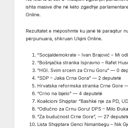
ishta masive dhe në këto zgjedhje parlamentar
Online.
Rezultatet e mëposhmte ku janë të paraqitur n
përpunuara, shkruan Ulqini Online.
“Socijaldemokrate – Ivan Brajović – Mi o
“Bošnjačka stranka Ispravno – Rafet Huso
“HGI. Svim srcem za Crnu Goru” — 0 dep
“SDP – Jaka Crna Gora” — 2 deputetë
Hrvatska reformska stranka Crne Gore —
“Crno na bijelo” — 4 deputetë
Koalicioni Shqiptar “Bashkë nje za PD, 
“Odlučno za Crnu Goru! DPS – Milo Đuka
“Za budućnost Crne Gore”, — 27 deputet
Lista Shqiptare Genci Nimanbegu – Nik Gj