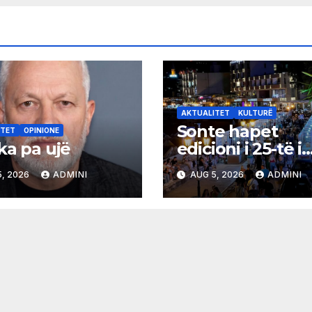
AKTUALITET
KULTURË
Sonte hapet
ITET
OPINIONE
ka pa ujë
edicioni i 25-të i
Panairit të Librit
, 2026
ADMINI
AUG 5, 2026
ADMINI
Ulqin