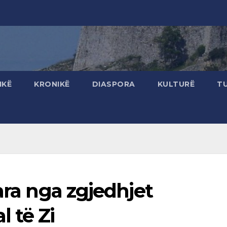
IKË
KRONIKË
DIASPORA
KULTURË
T
ara nga zgjedhjet
 të Zi