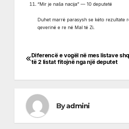
“Mir je naša nacija” — 10 deputetë
Duhet marrë parasysh se këto rezultate re
qeverinë e re në Mal të Zi.
Diferencë e vogël në mes listave shq
Post
të 2 listat fitojnë nga një deputet
navigation
By
admini