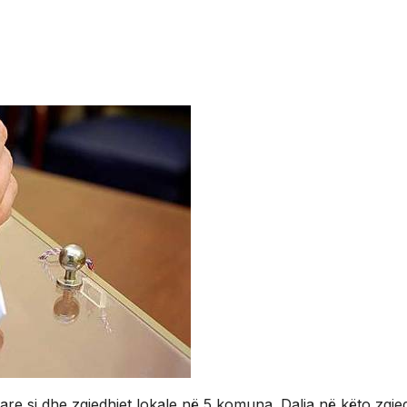
are si dhe zgjedhjet lokale në 5 komuna. Dalja në këto zgje