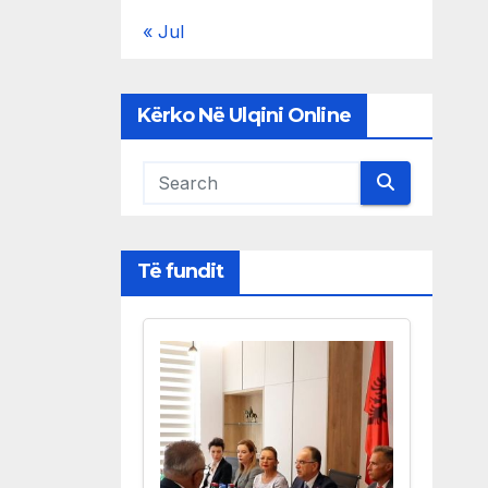
« Jul
Kërko Në Ulqini Online
Të fundit