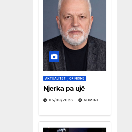
AKTUALITET
OPINIONE
Njerka pa ujë
05/08/2026
ADMINI