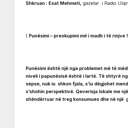
Shkruan :
Esat Mehmeti
,
gazetar i Radio Ulqin
(
Punësimi – preokupimi më i madh i të rinjve !
Punësimi është një nga problemet më të mëdh
niveli i papunësisë është i lartë.
Të shtyrë ng
sepse, nuk iu shkon fjala, s’iu dëgjohet men
s’shohin perspektivë.
Qeverisja lokale me një
shëndërruar në treg konsumues dhe në një g a 