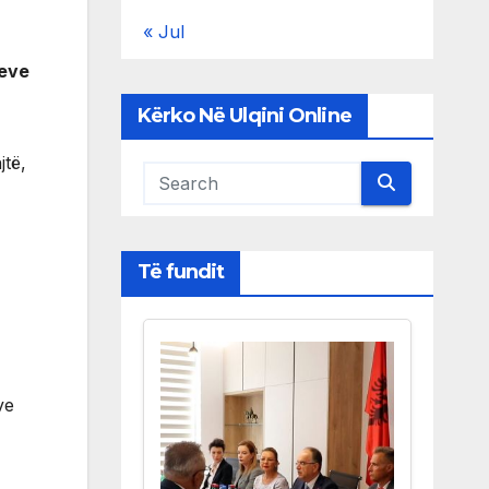
« Jul
deve
Kërko Në Ulqini Online
jtë,
Të fundit
ve