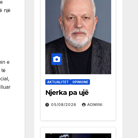
me
ë një
min e
 të
ial,
AKTUALITET
OPINIONE
lluar
Njerka pa ujë
05/08/2026
ADMINI