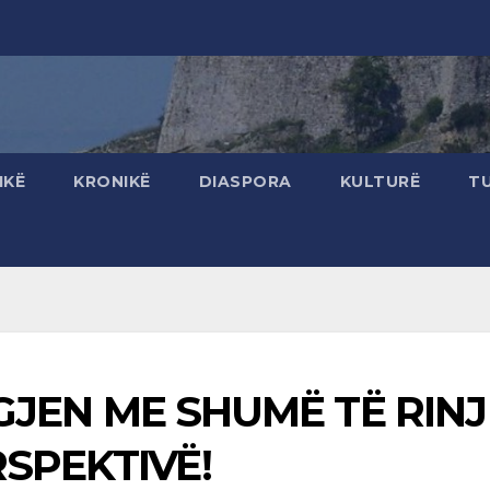
IKË
KRONIKË
DIASPORA
KULTURË
T
 E GJEN ME SHUMË TË RINJ
RSPEKTIVË!