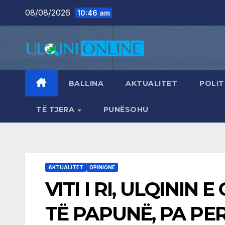
Skip
08/08/2026
10:46 am
to
content
BALLINA
AKTUALITET
POLIT
TË TJERA
PUNËSOHU
AKTUALITET
OPINIONE
VITI I RI, ULQININ
TË PAPUNË, PA PE