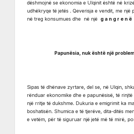
dëshmojnë se ekonomia e Ulqinit është në krizë t
udhëkryqe të jetës . Qeverisja e vendit, me një p
në treg konsumues dhe në një
g a n g r e n 
Papunësia, nuk është një problem i ri,
Sipas të dhënave zyrtare, del se, në Ulqin, shka
rënduar ekonomike dhe e papunësisë, të rinjtë t
një rritje të dukshme. Dukuria e emigrimit ka
boshatisën. Shumica e të tjerëve, dita-ditës 
e vetëm, për të siguruar një jetë më të mirë, p