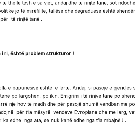
ë thellë tash e sa vjet, andaj dhe të rinjtë tanë, sot ndodh
olitikë jo të mirëfilltë, tallëse dhe degraduese është shëndë
ë
për të rinjtë tanë
.
 është problem strukturor !
lla e papunësisë është e lartë. Andaj, si pasojë e gjendjes 
anë po largohen, po ikin. Emigrimi i të rinjve tanë po shën
 marrë një hov të madh dhe për pasojë shumë vendbanime p
mendojnë për t’ia mësyrë vendeve Evropiane dhe më larg, v
or ka edhe nga ata, se nuk kanë edhe nga t’ia mbajnë ! .