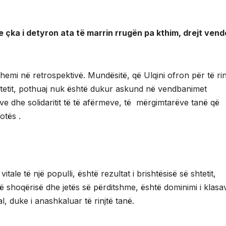
dhe çka i detyron ata të marrin rrugën pa kthim, drejt ven
hemi në retrospektivë. Mundësitë, që Ulqini ofron për të rin
shtetit, pothuaj nuk është dukur askund në vendbanimet
ve dhe solidaritit të të afërmeve, të mërgimtarëve tanë që
otës .
ë vitale të një populli, është rezultat i brishtësisë së shtetit,
të shoqërisë dhe jetës së përditshme, është dominimi i klasa
l, duke i anashkaluar të rinjtë tanë.