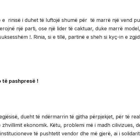
e rinisë i duhet të luftojë shumë për të marrë një vend pu
ojnë një parti, ose një lider të caktuar, duke marrë model
ksesshëm !. Rinia, si e tillë, partinë e sheh si kyç-in e zgji
ë pashpresë !
gjësisë, dueht të ndërmarrin të gjitha përpjekjet, për të rea
e zhvillimit ekonomik. Këtu, problemi më i madh cilivizues, del
institucioneve të pushtetit vendor dhe më gjerë, ai i solidarite