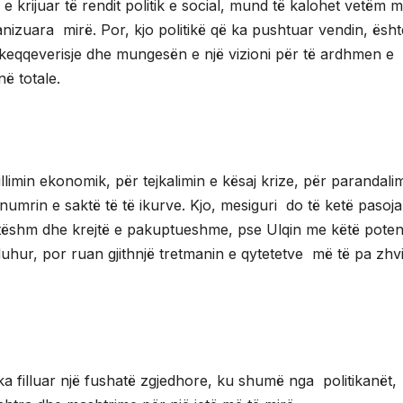
 e krijuar të rendit politik e social, mund të kalohet vetëm 
zuara mirë. Por, kjo politikë që ka pushtuar vendin, ësht
keqqeverisje dhe mungesën e një vizioni për të ardhmen e
ë totale.
llimin ekonomik, për tejkalimin e kësaj krize, për parandali
r numrin e saktë të të ikurve. Kjo, mesiguri do të ketë pasoja
tëshm dhe krejtë e pakuptueshme, pse Ulqin me këtë potenc
uhur, por ruan gjithnjë tretmanin e qytetetve më të pa zhvi
, ka filluar një fushatë zgjedhore, ku shumë nga politikanët,