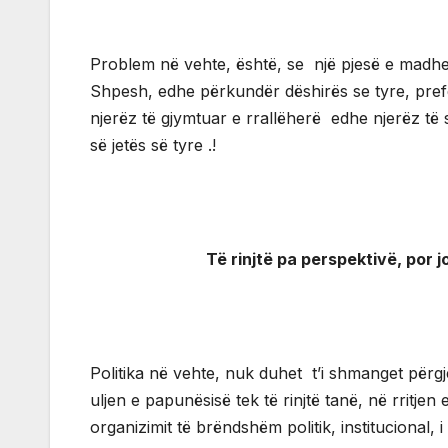
Problem në vehte, është, se një pjesë e madhe 
Shpesh, edhe përkundër dëshirës se tyre, prefer
njerëz të gjymtuar e rrallëherë edhe njerëz të su
së jetës së tyre .!
Të rinjtë pa perspektivë, por jo t
Politika në vehte, nuk duhet t’i shmanget përgje
uljen e papunësisë tek të rinjtë tanë, në rritjen 
organizimit të brëndshëm politik, institucional, i 