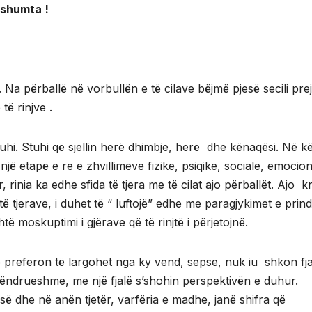
 shumta !
. Na përballë në vorbullën e të cilave bëjmë pjesë secili prej
ë rinjve .
stuhi. Stuhi që sjellin herë dhimbje, herë dhe kënaqësi. Në k
jë etapë e re e zhvillimeve fizike, psiqike, sociale, emocion
, rinia ka edhe sfida të tjera me të cilat ajo përballët. Ajo kr
të tjerave, i duhet të “ luftojë” edhe me paragjykimet e prin
ë moskuptimi i gjërave që të rinjtë i përjetojnë.
e preferon të largohet nga ky vend, sepse, nuk iu shkon fja
ëndrueshme, me një fjalë s’shohin perspektivën e duhur.
ë dhe në anën tjetër, varfëria e madhe, janë shifra që