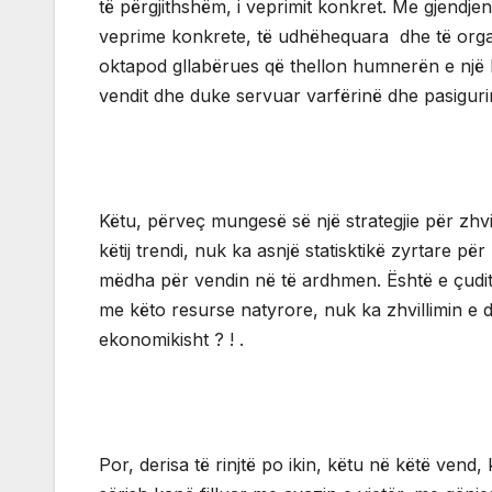
të përgjithshëm, i veprimit konkret. Me gjendjen
veprime konkrete, të udhëhequara dhe të organi
oktapod gllabërues që thellon humnerën e një 
vendit dhe duke servuar varfërinë dhe pasigurin
Këtu, përveç mungesë së një strategjie për zhvi
këtij trendi, nuk ka asnjë statisktikë zyrtare pë
mëdha për vendin në të ardhmen. Është e çudi
me këto resurse natyrore, nuk ka zhvillimin e d
ekonomikisht ? ! .
Por, derisa të rinjtë po ikin, këtu në këtë vend