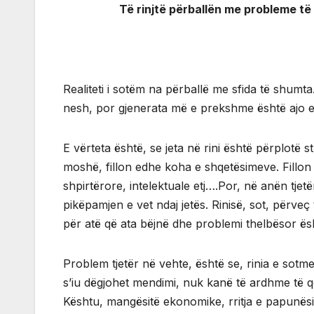
Të rinjtë përballën me probleme të
Realiteti i sotëm na përballë me sfida të shumta
nesh, por gjenerata më e prekshme është ajo e t
E vërteta është, se jeta në rini është përplotë 
moshë, fillon edhe koha e shqetësimeve. Fillon n
shpirtërore, intelektuale etj….Por, në anën tjetër
pikëpamjen e vet ndaj jetës. Rinisë, sot, përveç 
për atë që ata bëjnë dhe problemi thelbësor ësht
Problem tjetër në vehte, është se, rinia e sotm
s’iu dëgjohet mendimi, nuk kanë të ardhme të q
Kështu, mangësitë ekonomike, rritja e papunësis