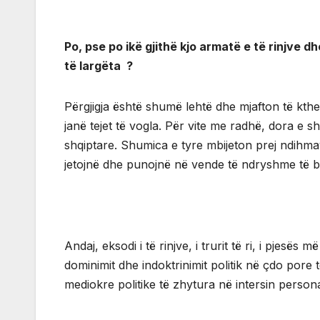
Po, pse po ikë gjithë kjo armatë e të rinjve 
të largëta ?
Përgjigja është shumë lehtë dhe mjafton të kthe
janë tejet të vogla. Për vite me radhë, dora e 
shqiptare. Shumica e tyre mbijeton prej ndihma
jetojnë dhe punojnë në vende të ndryshme të b
Andaj, eksodi i të rinjve, i trurit të ri, i pjesës m
dominimit dhe indoktrinimit politik në çdo pore 
mediokre politike të zhytura në intersin persona