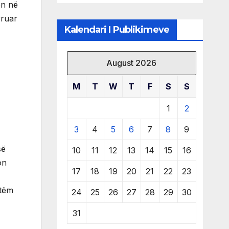
ën në
të burimeve më
të çmuara
rruar
Kalendari I Publikimeve
August 2026
M
T
W
T
F
S
S
1
2
3
4
5
6
7
8
9
së
10
11
12
13
14
15
16
on
17
18
19
20
21
22
23
o
etëm
24
25
26
27
28
29
30
31