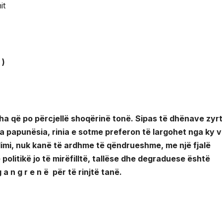
it
 )
a që po përcjellë shoqërinë tonë.
Sipas të dhënave zyrt
a papunësia,
rinia e sotme preferon të largohet nga ky 
dimi, nuk kanë të ardhme të qëndrueshme, me një fjalë
 politikë jo të mirëfilltë, tallëse dhe degraduese është
n g r e n ë për të rinjtë tanë.