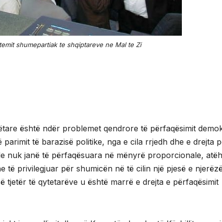
istemit shumepartiak te shqiptareve ne Mal te Zi
bëtare është ndër problemet qendrore të përfaqësimit demok
arimit të barazisë politike, nga e cila rrjedh dhe e drejta 
le nuk janë të përfaqësuara në mënyrë proporcionale, atë
he të privilegjuar për shumicën në të cilin një pjesë e njerëz
ë tjetër të qytetarëve u është marrë e drejta e përfaqësimit