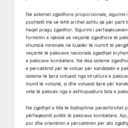
Në sistemet zgjedhore proporcionale, sigurimi 
pushtetit më së lehti arrihet ashtu që për parti
heqet pragu zgjedhor. Sigurimi i përfaqësuesëv
formimin e njësisë së veçantë zgjedhore të paki
shumicë minimale në kuadër të numrit të përgjith
veçantë të pakicave nacionale zgjedhjet kryhen
e pakicave kombëtare. Në disa sisteme zgjedhor
e përcaktimit për të votuar për kandidatin e pak
sisteme të tjera votuesit nga struktura e pakic
mund të votojnë, si dhe votuesit tjerë për kandi
vetë të pakicës nga e ashtuquejtura lista e paki
Në zgjidhjet e tilla të llojllojshme parashtrohet p
përfaqësimit politik të pakicave kombëtare. Ajo
por dhe orientimin e përcaktimin për ato zgjidh