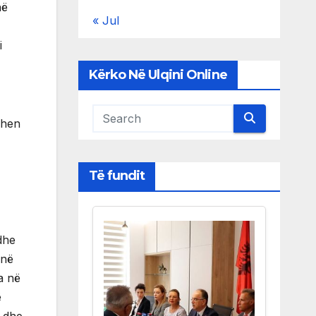
në
« Jul
i
Kërko Në Ulqini Online
uhen
Të fundit
dhe
anë
a në
ë