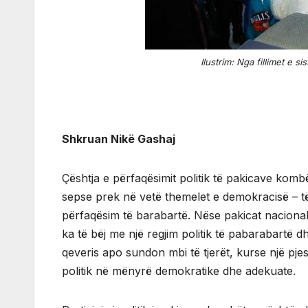
Ilustrim: Nga fillimet e s
Shkruan Nikë Gashaj
Çështja e përfaqësimit politik të pakicave kom
sepse prek në vetë themelet e demokracisë – të p
përfaqësim të barabartë. Nëse pakicat naciona
ka të bëj me një regjim politik të pabarabartë d
qeveris apo sundon mbi të tjerët, kurse një pjes
politik në mënyrë demokratike dhe adekuate.