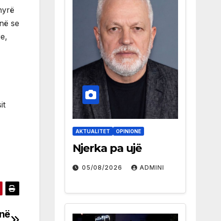
nyrë
jnë se
re,
it
AKTUALITET
OPINIONE
Njerka pa ujë
05/08/2026
ADMINI
 në