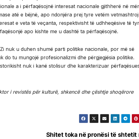
ionale a i përfaqësojnë interesat nacionale gjithherë në më
mase atë e bëjnë, apo ndonjëra prej tyre vetëm vetmashtro
teresat e veta të veçanta, respektivisht të udhheqësive të ty
përfaqësonjë apo kishte me u dashtë ta përfaqësojnë.
 Zi nuk u duhen shumë parti politike nacionale, por më së
uk do tu mungojë profesionalizmi dhe përgjegjësia politike.
historikisht nuk i kanë stolisur dhe karakterizuar përfaqësues
ktor i revistës për kulturë, shkencë dhe çështje shoqërore
Shitet toka në pronësi të shtetit