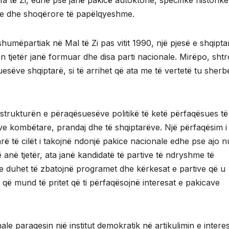
Ma të Zi, edhe pse janë pakicë autoktone, specifike historik
ale dhe shoqërore të papëlqyeshme.
humëpartiak në Mal të Zi pas vitit 1990, një pjesë e shqipt
n tjetër janë formuar dhe disa parti nacionale. Mirëpo, sht
uesëve shqiptarë, si të arrihet që ata me të vertetë tu sherb
ë strukturën e përaqësuesëve politikë të ketë përfaqësues të 
e kombëtare, prandaj dhe të shqiptarëve. Një përfaqësim i t
arë të cilët i takojnë ndonjë pakice nacionale edhe pse ajo n
ë anë tjetër, ata janë kandidatë të partive të ndryshme të
 duhet të zbatojnë programet dhe kërkesat e partive që u
s që mund të pritet që ti përfaqësojnë interesat e pakicave
nale paraqesin një institut demokratik në artikulimin e intere