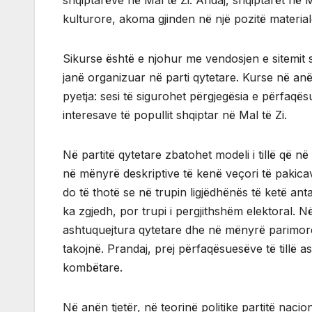
shqiptarëve në Mal të Zi. Andaj, shqiptarët në 
kulturore, akoma gjinden në një pozitë materi
Sikurse është e njohur me vendosjen e sitemit s
janë organizuar në parti qytetare. Kurse në anë
pyetja: sesi të sigurohet përgjegësia e përfaqës
interesave të popullit shqiptar në Mal të Zi.
Në partitë qytetare zbatohet modeli i tillë që n
në mënyrë deskriptive të kenë veçori të pakicav
do të thotë se në trupin ligjëdhënës të ketë ant
ka zgjedh, por trupi i pergjithshëm elektoral. N
ashtuquejtura qytetare dhe në mënyrë parimore
takojnë. Prandaj, prej përfaqësuesëve të tillë a
kombëtare.
Në anën tjetër, në teorinë politike partitë nacio