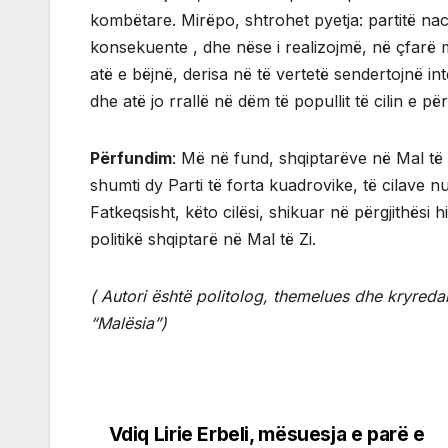
kombëtare. Mirëpo, shtrohet pyetja: partitë nac
konsekuente , dhe nëse i realizojmë, në çfarë 
atë e bëjnë, derisa në të vertetë sendertojnë in
dhe atë jo rrallë në dëm të popullit të cilin e 
Përfundim
: Më në fund, shqiptarëve në Mal të
shumti dy Parti të forta kuadrovike, të cilave n
Fatkeqsisht, këto cilësi, shikuar në përgjithësi 
politikë shqiptarë në Mal të Zi.
( Autori është politolog, themelues dhe kryreda
“Malësia”)
Vdiq Lirie Erbeli, mësuesja e parë e
Post