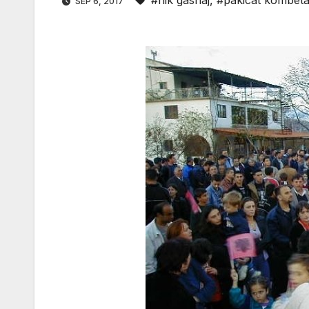
#nik gashaj
,
#pakicat kombet
SEP 6, 2017