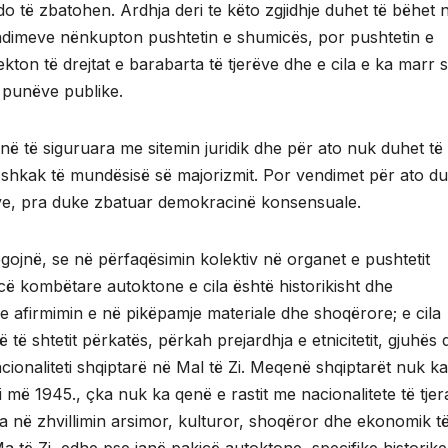
n do të zbatohen. Ardhja deri te këto zgjidhje duhet të bëhet 
dimeve nënkupton pushtetin e shumicës, por pushtetin e
kton të drejtat e barabarta të tjerëve dhe e cila e ka marr s
ë punëve publike.
enë të siguruara me sitemin juridik dhe për ato nuk duhet të
 shkak të mundësisë së majorizmit. Por vendimet për ato d
ave, pra duke zbatuar demokracinë konsensuale.
gojnë, se në përfaqësimin kolektiv në organet e pushtetit
kicë kombëtare autoktone e cila është historikisht dhe
dhe afirmimin e në pikëpamje materiale dhe shoqërore; e cila
të shtetit përkatës, përkah prejardhja e etnicitetit, gjuhës 
 nacionaliteti shqiptarë në Mal të Zi. Meqenë shqiptarët nuk k
 më 1945., çka nuk ka qenë e rastit me nacionalitete të tjer
ta në zhvillimin arsimor, kulturor, shoqëror dhe ekonomik t