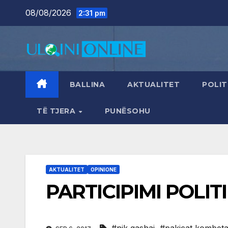
Skip
08/08/2026
2:31 pm
to
content
BALLINA
AKTUALITET
POLIT
TË TJERA
PUNËSOHU
AKTUALITET
OPINIONE
PARTICIPIMI POLIT