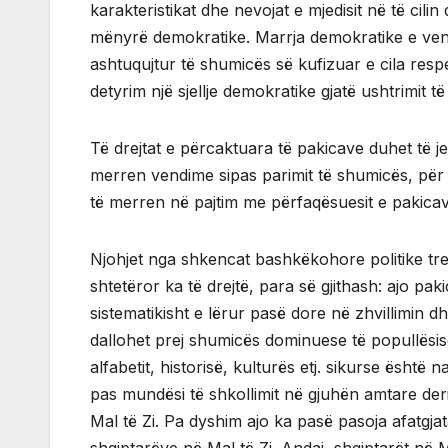
karakteristikat dhe nevojat e mjedisit në të cili
mënyrë demokratike. Marrja demokratike e ven
ashtuqujtur të shumicës së kufizuar e cila respe
detyrim një sjellje demokratike gjatë ushtrimit t
Të drejtat e përcaktuara të pakicave duhet të j
merren vendime sipas parimit të shumicës, për
të merren në pajtim me përfaqësuesit e pakic
Njohjet nga shkencat bashkëkohore politike tre
shtetëror ka të drejtë, para së gjithash: ajo pa
sistematikisht e lërur pasë dore në zhvillimin 
dallohet prej shumicës dominuese të popullësisë 
alfabetit, historisë, kulturës etj. sikurse është
pas mundësi të shkollimit në gjuhën amtare deri
Mal të Zi. Pa dyshim ajo ka pasë pasoja afatgja