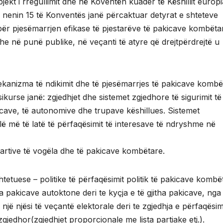
bjekt i rregullimit dhe në Koventën kuader të Këshillit europ
 nenin 15 të Konventës janë përcaktuar detyrat e shteteve
për pjesëmarrjen efikase të pjestarëve të pakicave kombëta
e në punë publike, në veçanti të atyre që drejtpërdrejtë u
anizma të ndikimit dhe të pjesëmarrjes të pakicave kombë
kurse janë: zgjedhjet dhe sistemet zgjedhore të sigurimit të
kicave, të autonomive dhe trupave këshillues. Sistemet
 më të latë të përfaqësimit të interesave të ndryshme në
rtive të vogëla dhe të pakicave kombëtare.
etuese – politike të përfaqësimit politik të pakicave kombë
a pakicave autoktone deri te kyçja e të gjitha pakicave, nga
një njësi të veçantë elektorale deri te zgjedhja e përfaqësimi
gjedhor(zgjedhjet proporcionale me lista partiake etj.).