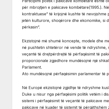
Participimi politik i pakicave kombëtare është o
për mbrojtjen e pakicave kombëtare(1995.). Në
kontraktuese” të krijojnë kushte të nevojshme 
jetën kulturore, shoqërore dhe ekonomike, si dh
përkasin”.
Ekzistojnë më shumë koncepte, modele dhe mek
në pushtetin shtetëror në vende të ndryshme, si
veçantë të drejtpërdrejtë të përfaqësimit të pa
proporcionale zgjedhore mundësojnë një shkallë
Parlament.
Ato mundësojnë përfaqësimin parlamentar të pa
Në Europë ekzistojnë zgjidhje të ndryshme kusht
Duke u nisur nga përfaqësimi politik vetëm i dis
sistemi i përfaqësimit të veçantë të pakicave me 
pakicave në kuader të sistemit të përgjithshëm z