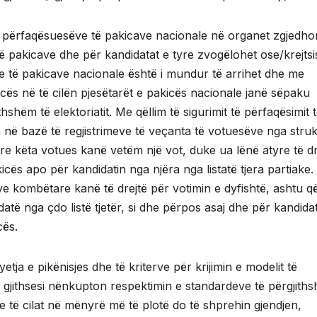
i përfaqësuesëve të pakicave nacionale në organet zgjedho
 të pakicave dhe për kandidatat e tyre zvogëlohet ose/krejtsi
e të pakicave nacionale është i mundur të arrihet dhe me
cës në të cilën pjesëtarët e pakicës nacionale janë sëpaku
shëm të elektoriatit. Me qëllim të sigurimit të përfaqësimit 
 në bazë të regjistrimeve të veçanta të votuesëve nga struk
e këta votues kanë vetëm një vot, duke ua lënë atyre të dr
icës apo për kandidatin nga njëra nga listatë tjera partiake.
ave kombëtare kanë të drejtë për votimin e dyfishtë, ashtu q
datë nga çdo listë tjetër, si dhe përpos asaj dhe për kandidat
cës.
yetja e pikënisjes dhe të kriterve për krijimin e modelit të
, gjithsesi nënkupton respektimin e standardeve të përgjith
je të cilat në mënyrë më të plotë do të shprehin gjendjen,