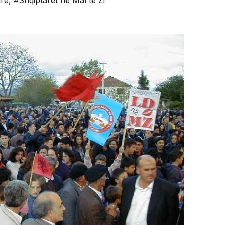
are
,
#Shqiptarët në Mal të Zi