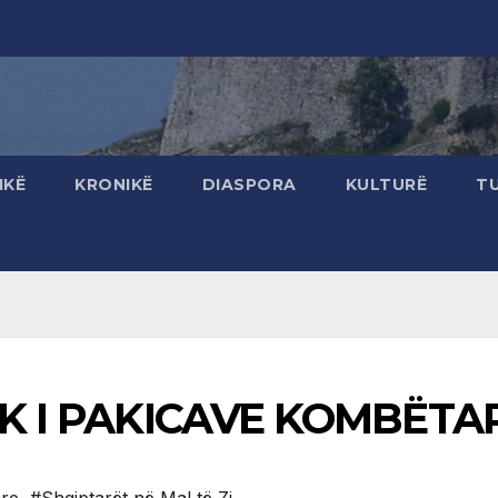
IKË
KRONIKË
DIASPORA
KULTURË
T
IK I PAKICAVE KOMBËTA