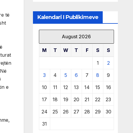
të burimeve më
të çmuara
re të
Kalendari I Publikimeve
sht
August 2026
të
M
T
W
T
F
S
S
turat
1
2
ejtën
 Në
3
4
5
6
7
8
9
ë
in e
10
11
12
13
14
15
16
17
18
19
20
21
22
23
24
25
26
27
28
29
30
shme,
31