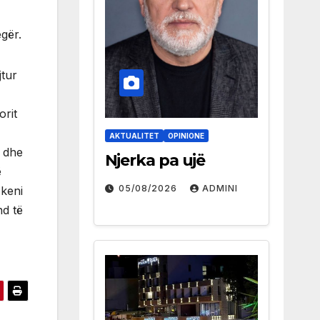
egër.
jtur
orit
AKTUALITET
OPINIONE
e dhe
Njerka pa ujë
ë
05/08/2026
ADMINI
 keni
nd të