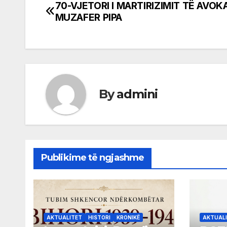
70-VJETORI I MARTIRIZIMIT TË AVOK
Post
MUZAFER PIPA
navigation
By
admini
Publikime të ngjashme
AKTUALITET
HISTORI
KRONIKË
AKTUAL