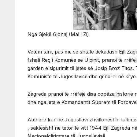
Nga Gjekë Gjonaj (Mal i Zi)
Vetëm tani, pas më se shtatë dekadash Ejll Zagr
fshati Reç i Komunës së Ulqinit, pranoi të rrëf
gardën e sigurimit të jetës së Josip Broz Titos. T
Komuniste të Jugosllavisë dhe qëndroi në krye të
Zagreda pranoi të rrëfejë disa copëza historie n
dhe nga jeta e Komandantit Suprem të Forcave
Atëherë kur në Jugosllavi zhvilloheshin luftim
, saktësisht në tetor të vitit 1944 Ejll Zagreda
Nacionalçlirimtare të Jugosllavisë.