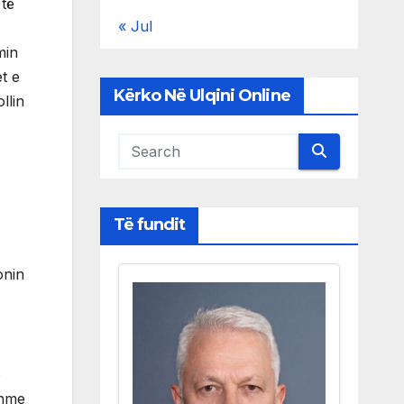
 të
« Jul
min
et e
Kërko Në Ulqini Online
llin
-
Të fundit
onin
ë
shme