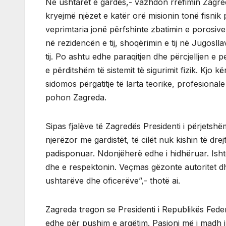
Ne ushtarët e gardës,- vazhdon rrëfimin Zagre
kryejmë njëzet e katër orë misionin tonë fisnik
veprimtaria jonë përfshinte zbatimin e porosi
në rezidencën e tij, shoqërimin e tij në Jugosllavi
tij. Po ashtu edhe paraqitjen dhe përcjelljen e
e përditshëm të sistemit të sigurimit fizik. Kjo 
sidomos përgatitje të larta teorike, profesional
pohon Zagreda.
Sipas fjalëve të Zagredës Presidenti i përjetsh
njerëzor me gardistët, të cilët nuk kishin të dre
padisponuar. Ndonjëherë edhe i hidhëruar. Isht
dhe e respektonin. Veçmas gëzonte autoritet d
ushtarëve dhe oficerëve”,- thotë ai.
Zagreda tregon se Presidenti i Republikës Feder
edhe për pushim e argëtim. Pasioni më i madh i t