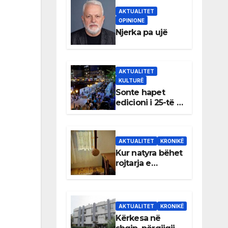
AKTUALITET
OPINIONE
Njerka pa ujë
AKTUALITET
KULTURË
Sonte hapet
edicioni i 25-të i
Panairit të Librit
në Ulqin
AKTUALITET
KRONIKË
Kur natyra bëhet
rojtarja e
dhomës së
Rexhep Qosjes
AKTUALITET
KRONIKË
Kërkesa në