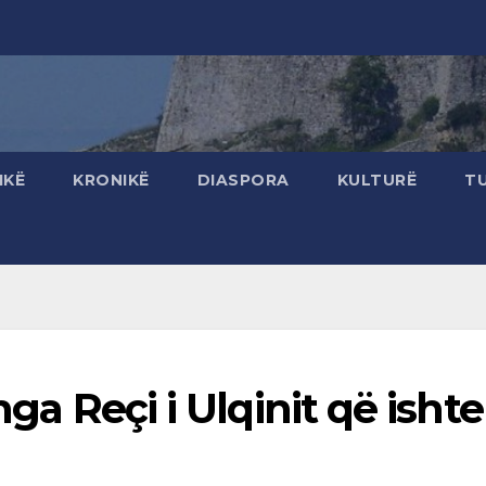
IKË
KRONIKË
DIASPORA
KULTURË
T
nga Reçi i Ulqinit që ishte