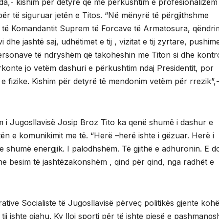
da,- kishim për detyrë që me përkushtim e profesionalizëm
 për të siguruar jetën e Titos. “Në mënyrë të përgjithshme
ve të Komandantit Suprem të Forcave të Armatosura, qëndri
 dhe jashtë saj, udhëtimet e tij , vizitat e tij zyrtare, pushim
 personave të ndryshëm që takoheshin me Titon si dhe kontro
kërkonte jo vetëm dashuri e përkushtim ndaj Presidentit, por
e e fizike. Kishim për detyrë të mendonim vetëm për rrezik”,
ëm i Jugosllavisë Josip Broz Tito ka qenë shumë i dashur e
jtën e komunikimit me të. “Herë –herë ishte i gëzuar. Herë i
e shumë energjik. I palodhshëm. Të gjithë e adhuronin. E d
he besim të jashtëzakonshëm , qind për qind, nga radhët e
ative Socialiste të Jugosllavisë përveç politikës gjente koh
ij ishte gjahu. Ky lloj sporti për të ishte pjesë e pashmang