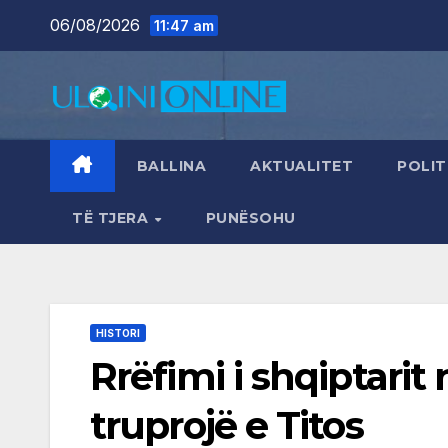
Skip
06/08/2026
11:47 am
to
content
BALLINA
AKTUALITET
POLIT
TË TJERA
PUNËSOHU
HISTORI
Rrëfimi i shqiptarit 
truprojë e Titos