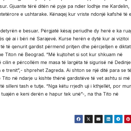
osur. Gjuante tërë ditën në pyje pa ndier lodhje me Kardelin,
shtetërore e ushtarake. Kënaqej kur vriste ndonjë kafshë të 
etyrën e besuar. Përgjatë kësaj periudhe dy herë e ka rua
ës që ai i bëri në Sarajevë. Kurse herën e dytë kur ai vizitoi
 të qenurit gardist përmend pritjen dhe përcjelljen e diktat
me Titon në Beograd. “Më kujtohet si sot kur shkuam në
ë cilin e përcollëm me masa të largëta të sigurisë në Dedinj
 e trenit”,- shprehet Zagreda. Ai shton se një ditë para se t
ito në ndarje u kishte thënë gardistëve të vet ashtu si më
lleni tash e tutje. “Nga këtu rrjedh uji i kthjellët, por mu
ë tuajën e keni derën e hapur tek unë”-, na tha Tito në