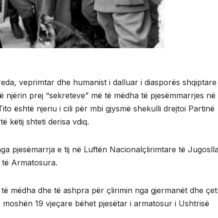
eda, veprimtar dhe humanist i dalluar i diasporës shqiptare
ejë njërin prej “sekreteve” më të mëdha të pjesëmmarrjes në
ito është njeriu i cili për mbi gjysmë shekulli drejtoi Partinë
 këtij shteti derisa vdiq.
ga pjesëmarrja e tij në Luftën Nacionalçlirimtare të Jugosll
 të Armatosura.
e të mëdha dhe të ashpra për çlirimin nga gjermanët dhe çet
 në moshën 19 vjeçare bëhet pjesëtar i armatosur i Ushtrisë