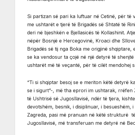
Si partizan së pari ka luftuar në Cetinë, për t
me ushtarët e tjerë të Brigadës së Shtatë të 
deri në bjeshkën e Bjellasicës të Kollashinit. Atj
nëpër Bosnjë e Hercegovinë, Kroaci dhe Slloven
Brigadës së tij nga Boka me origjinë shqiptare, em
se ka vendosur ta çojë në një detyrë të shenjtë
ushtarët më të veçantë, për të cilët mendohej s
“Ti si shqiptar besoj se e meriton këtë detyrë k
se i sigurt”-, më tha eprori im ushtarak, rrëfe
të Ushtrisë së Jugosllavisë, ndër të tjera, kishte
devotshëm, besnik, i disiplinuar, i besueshëm, 
Zagreda, pasi më pranuan në këtë strukturë të s
Jugosllavisë, më transferuan me detyrë në Beog