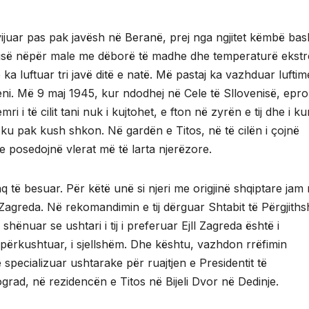
ë vijuar pas pak javësh në Beranë, prej nga ngjitet këmbë ba
Rinisë nëpër male me dëborë të madhe dhe temperaturë ekst
e ka luftuar tri javë ditë e natë. Më pastaj ka vazhduar luftim
i. Më 9 maj 1945, kur ndodhej në Cele të Sllovenisë, epror
ri i të cilit tani nuk i kujtohet, e fton në zyrën e tij dhe i 
 ku pak kush shkon. Në gardën e Titos, në të cilën i çojnë
e posedojnë vlerat më të larta njerëzore.
aq të besuar. Për këtë unë si njeri me origjinë shqiptare jam
n Zagreda. Në rekomandimin e tij dërguar Shtabit të Përgjith
 shënuar se ushtari i tij i preferuar Ejll Zagreda është i
i përkushtuar, i sjellshëm. Dhe kështu, vazhdon rrëfimin
pecializuar ushtarake për ruajtjen e Presidentit të
rad, në rezidencën e Titos në Bijeli Dvor në Dedinje.