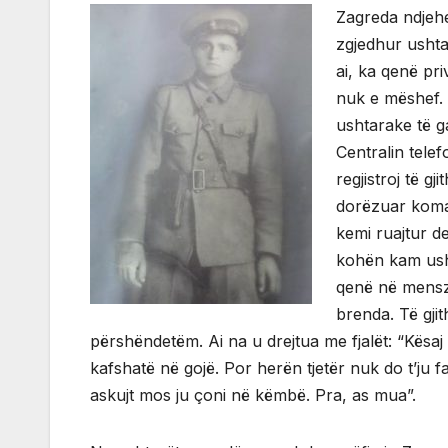
Zagreda ndjehe
zgjedhur ushta
ai, ka qenë pr
nuk e mëshef. 
ushtarake të g
Centralin telef
regjistroj të g
dorëzuar koman
kemi ruajtur d
kohën kam usht
qenë në menszë
brenda. Të gji
përshëndetëm. Ai na u drejtua me fjalët: “Kësa
kafshatë në gojë. Por herën tjetër nuk do t’ju f
askujt mos ju çoni në këmbë. Pra, as mua”.