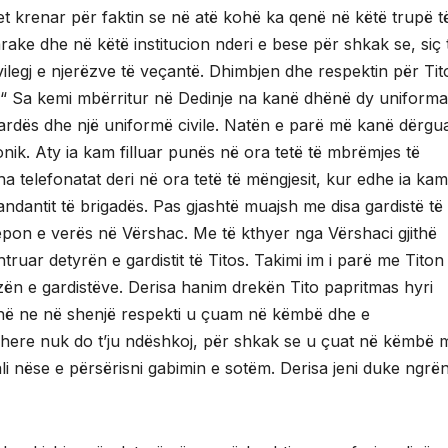
t krenar për faktin se në atë kohë ka qenë në këtë trupë t
rake dhe në këtë institucion nderi e bese për shkak se, siç 
ivilegj e njerëzve të veçantë. Dhimbjen dhe respektin për Ti
“ Sa kemi mbërritur në Dedinje na kanë dhënë dy uniforma
ardës dhe një uniformë civile. Natën e parë më kanë dërgu
onik. Aty ia kam filluar punës në ora tetë të mbrëmjes të
jitha telefonatat deri në ora tetë të mëngjesit, kur edhe ia kam
dantit të brigadës. Pas gjashtë muajsh me disa gardistë të 
epon e verës në Vërshac. Me të kthyer nga Vërshaci gjithë
ruar detyrën e gardistit të Titos. Takimi im i parë me Titon
n e gardistëve. Derisa hanim drekën Tito papritmas hyri
thë ne në shenjë respekti u çuam në këmbë dhe e
j here nuk do t’ju ndëshkoj, për shkak se u çuat në këmbë 
ali nëse e përsërisni gabimin e sotëm. Derisa jeni duke ngrë