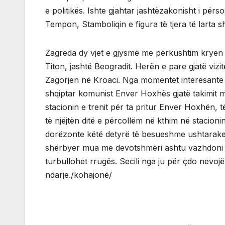
e politikës. Ishte gjahtar jashtëzakonisht i përs
Tempon, Stamboliqin e figura të tjera të larta 
Zagreda dy vjet e gjysmë me përkushtim kryen d
Titon, jashtë Beogradit. Herën e pare gjatë vizit
Zagorjen në Kroaci. Nga momentet interesante të
shqiptar komunist Enver Hoxhës gjatë takimit 
stacionin e trenit për ta pritur Enver Hoxhën, t
të njëjtën ditë e përcollëm në kthim në stacionin
dorëzonte këtë detyrë të besueshme ushtarake T
shërbyer mua me devotshmëri ashtu vazhdoni të si
turbullohet rrugës. Secili nga ju për çdo nevoj
ndarje./kohajonë/