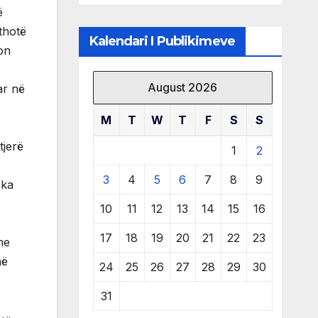
klubit
ë
thotë
Kalendari I Publikimeve
ton
August 2026
ar në
M
T
W
T
F
S
S
tjerë
1
2
3
4
5
6
7
8
9
 ka
10
11
12
13
14
15
16
17
18
19
20
21
22
23
me
në
24
25
26
27
28
29
30
31